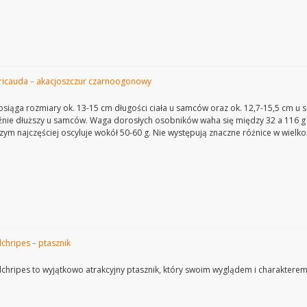
ricauda – akacjoszczur czarnoogonowy
siąga rozmiary ok. 13-15 cm długości ciała u samców oraz ok. 12,7-15,5 cm u sa
źnie dłuższy u samców. Waga dorosłych osobników waha się między 32 a 116 
czym najczęściej oscyluje wokół 50-60 g. Nie występują znaczne różnice w wielko
lchripes – ptasznik
lchripes to wyjątkowo atrakcyjny ptasznik, który swoim wyglądem i charakter