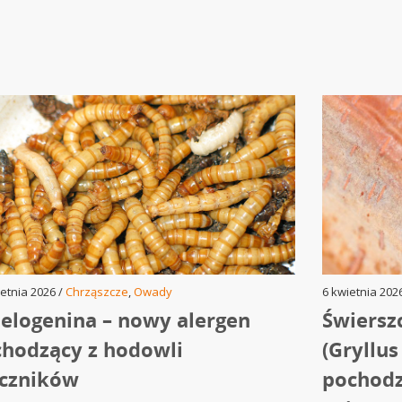
etnia 2026 /
Chrząszcze
,
Owady
6 kwietnia 202
elogenina – nowy alergen
Świersz
hodzący z hodowli
(Gryllu
czników
pochodz