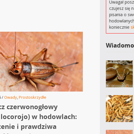
Uwaga! poszu
czujesz się 
pisania o sw
hodowlanych
koniecznie
s
Wiadomo
6 /
Owady
,
Prostoskrzydłe
cz czerwonogłowy
s locorojo) w hodowlach:
enie i prawdziwa