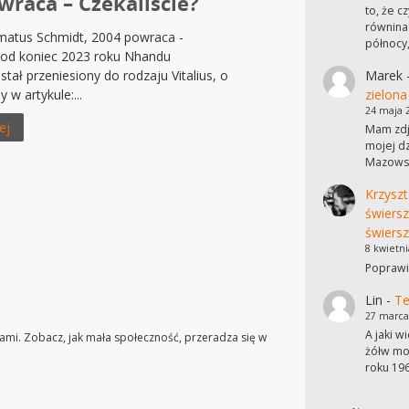
wraca – Czekaliście?
to, że c
równinac
atus Schmidt, 2004 powraca -
północy
 Pod koniec 2023 roku Nhandu
Marek
tał przeniesiony do rodzaju Vitalius, o
zielona
 w artykule:...
24 maja 
ej
Mam zdję
mojej dz
Mazowsz
Krzyszt
świers
świersz
8 kwietni
Poprawi
Lin
-
Te
27 marca
A jaki w
niami. Zobacz, jak mała społeczność, przeradza się w
żółw mo
roku 19