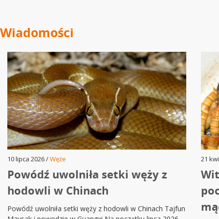
Wiadomości
10 lipca 2026 /
Węże
21 kwi
Powódź uwolniła setki węży z
Wit
hodowli w Chinach
poc
mą
Powódź uwolniła setki węży z hodowli w Chinach Tajfun
Maysak i powodzie w Guangxi Na początku lipca 2026