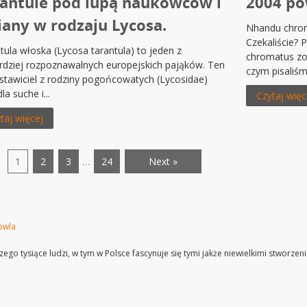
antule pod lupą naukowców i
2004 po
any w rodzaju Lycosa.
Nhandu chrom
Czekaliście?
tula włoska (Lycosa tarantula) to jeden z
chromatus zos
rdziej rozpoznawalnych europejskich pająków. Ten
czym pisaliśmy
stawiciel z rodziny pogońcowatych (Lycosidae)
la suche i...
Czytaj więc
taj więcej
1
2
3
…
24
Next »
owla
ego tysiące ludzi, w tym w Polsce fascynuje się tymi jakże niewielkimi stworze