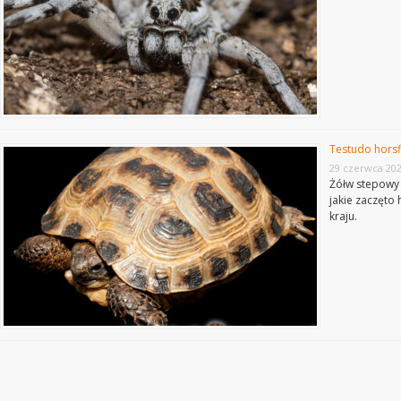
Testudo horsf
29 czerwca 20
Żółw stepowy 
jakie zaczęto
kraju.