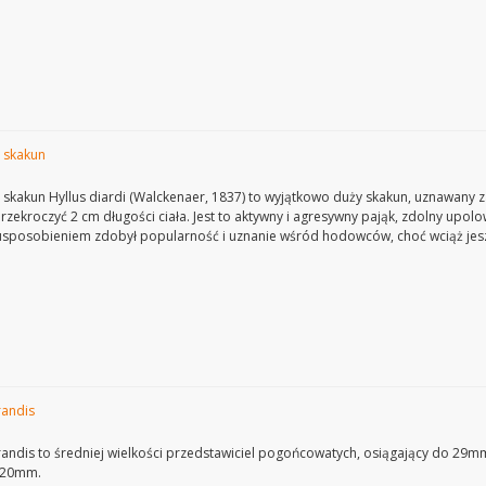
– skakun
 – skakun Hyllus diardi (Walckenaer, 1837) to wyjątkowo duży skakun, uznawany 
zekroczyć 2 cm długości ciała. Jest to aktywny i agresywny pająk, zdolny upolo
usposobieniem zdobył popularność i uznanie wśród hodowców, choć wciąż je
randis
andis to średniej wielkości przedstawiciel pogońcowatych, osiągający do 29m
o 20mm.