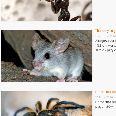
Thallomys nig
1 sierpnia 2026
Akacjoszczur o
18,8 cm, wyra
samic – przy 
Harpactira pu
25 lipca 2026
Harpactira pu
pasjonatów.