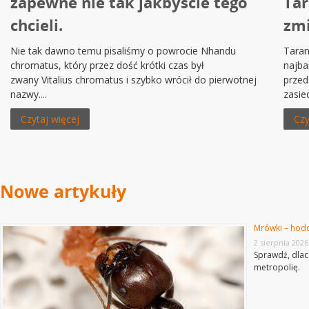
zapewne nie tak jakbyście tego
Tar
chcieli.
zmi
Nie tak dawno temu pisaliśmy o powrocie Nhandu
Taran
chromatus, który przez dość krótki czas był
najba
zwany Vitalius chromatus i szybko wrócił do pierwotnej
przed
nazwy....
zasied
Czytaj więcej
Czy
Nowe artykuły
Mrówki – hod
2 sierpnia 2026
Sprawdź, dlacz
metropolię.