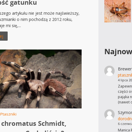
ść gatunku
szego artykułu nie jest może najświeższy,
wzmianki o nim pochodzą z 2012 roku,
e mi się,...
ej
Najnow
Brewer
ptaszni
4 lipca 2
Zapewne
części o
pająka n
(nawet 
Szymo
/
Ptaszniki
dorodn
chromatus Schmidt,
6 czerwc
Manica R