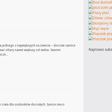
za jednego z największych na świecie – dorosłe samice
Najnowsi subs
wać ofiarę nawet większą od siebie. Swoimi
szcze…
m ciała dla osobników dorosłych. Samce nieco