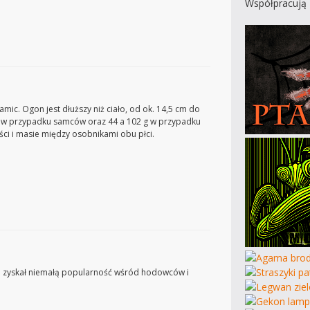
Współpracują 
mic. Ogon jest dłuższy niż ciało, od ok. 14,5 cm do
g w przypadku samców oraz 44 a 102 g w przypadku
ści i masie między osobnikami obu płci.
em zyskał niemałą popularność wśród hodowców i