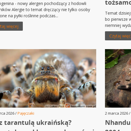
tożsamo
ogenina - nowy alergen pochodzący z hodowli
ików Alergie to temat dręczący nie tylko osoby
Temat dzisiej
one na pyłki roślinne podczas...
bo pierwsze 
niemniej wydaj
taj więcej
Czytaj więc
rca 2026 /
Pajęczaki
2 marca 2026 
z tarantulą ukraińską?
Nhandu 