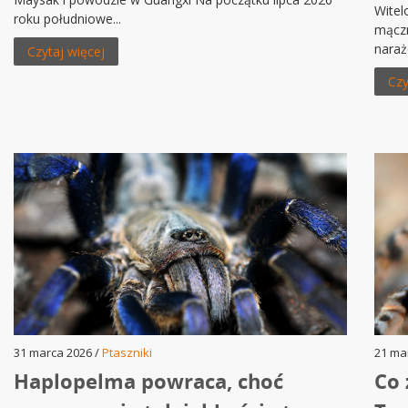
Witel
roku południowe...
mączn
naraż
Czytaj więcej
Czy
31 marca 2026 /
Ptaszniki
21 ma
Haplopelma powraca, choć
Co 