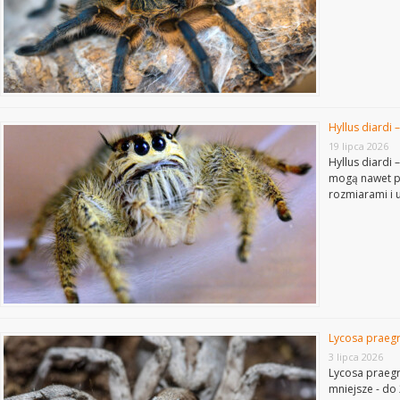
Hyllus diardi 
19 lipca 2026
Hyllus diardi
mogą nawet pr
rozmiarami i 
Lycosa praeg
3 lipca 2026
Lycosa praegr
mniejsze - d