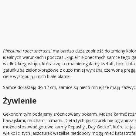
Phelsuma robertmertensi
ma bardzo dużą zdolność do zmiany koloru
idealnych warunkach i podczas „kąpieli” słonecznych samce tego g
wzdłuż kręgosłupa, która często ma nieregularny kształt, boki ciał
gatunku są zielono-brązowe z dużo mniej wyraźną czerwoną pręgą
ciele występują u nich białe plamki.
Samce dorastają do 12 cm, samice są nieco mniejsze mają zazwyc
Żywienie
Gekonom tym podajemy zróżnicowany pokarm. Można karmić rożnym
hawajskimi, muchami i ćmami. Dieta tych jaszczurek nie ogranicza
można stosować gotowe karmy Repashy „Day Gecko”, które te jaszc
wielkości tych jaszczurek wszelkie niedobory mogą mieć katastrofal