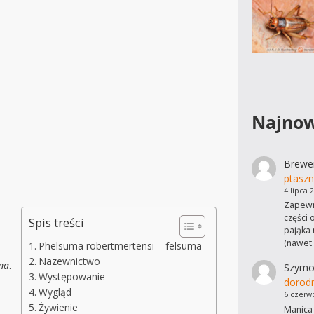
Najnow
Brewe
ptaszn
4 lipca 
Zapewn
części 
Spis treści
pająka 
(nawet
Phelsuma robertmertensi – felsuma
Nazewnictwo
ma
.
Szymo
Występowanie
dorod
Wygląd
6 czerw
Żywienie
Manica 