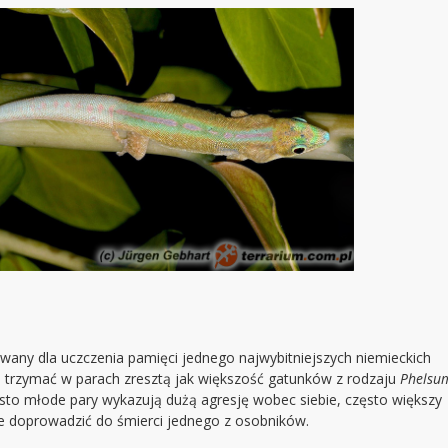
zwany dla uczczenia pamięci jednego najwybitniejszych niemieckich
j trzymać w parach zresztą jak większość gatunków z rodzaju
Phelsu
sto młode pary wykazują dużą agresję wobec siebie, często większy
 doprowadzić do śmierci jednego z osobników.