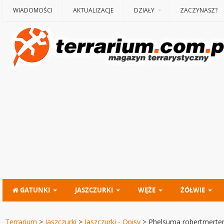
WIADOMOŚCI
AKTUALIZACJE
DZIAŁY
ZACZYNASZ?
GATUNKI
JASZCZURKI
WĘŻE
ŻÓŁWIE
Terrarium
>
Jaszczurki
>
Jaszczurki - Opisy
>
Phelsuma robertmerten