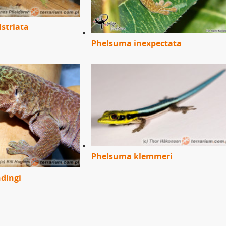
striata
Phelsuma inexpectata
Phelsuma klemmeri
dingi