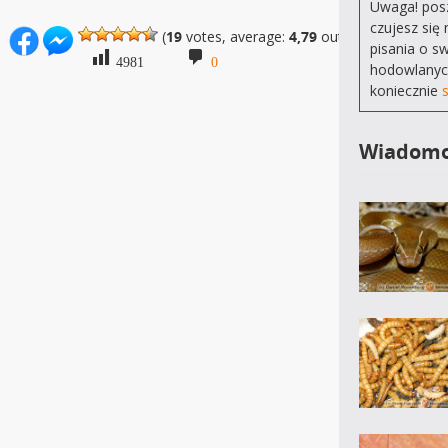
Uwaga! posz
czujesz się 
(
19
votes, average:
4,79
out of 5)
pisania o s
4981
0
hodowlanyc
koniecznie
Wiadomo