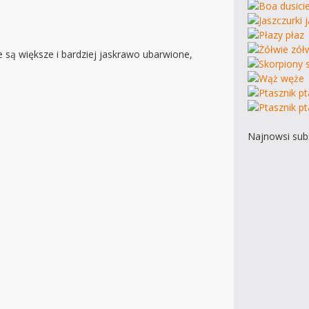
 są większe i bardziej jaskrawo ubarwione,
Najnowsi subs