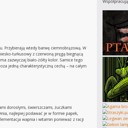
Współpracują
esu. Przybierają wtedy barwę ciemnobrązową. W
iebiesko-turkusowy z czerwoną pręgą biegnącą
 ma zazwyczaj biało-żółty kolor. Samice tego
oza jedną charakterystyczną cechą – na całym
mi dorosłymi, świerszczami, żuczkami
nia, najlepiej podawać je w formie papek,
ementacja wapnia i witamin ponieważ z racji