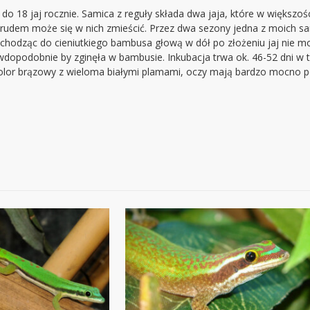
o 18 jaj rocznie. Samica z reguły składa dwa jaja, które w większośc
trudem może się w nich zmieścić. Przez dwa sezony jedna z moich s
wchodząc do cieniutkiego bambusa głową w dół po złożeniu jaj nie mogł
awdopodobnie by zginęła w bambusie. Inkubacja trwa ok. 46-52 dni w
 kolor brązowy z wieloma białymi plamami, oczy mają bardzo mocno 