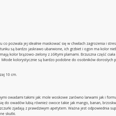
 co pozwala jej idealnie maskować się w chwilach zagrożenia i str
atunku są bardzo jaskrawo ubarwione, ich grzbiet i ogon ma kolor n
a mają kolor brązowo-zielony z żółtymi plamami. Brzuszna część ciała
. Młode kolorystycznie są bardzo podobne do osobników dorosłych p
zaj 10 cm.
i owadami takimi jak: mole woskowe zarówno larwami jak i forma
 się do owadów lubią również owoce takie jak mango, banan, brzoskwi
zurki zjadają z prawdziwym apetytem. Ważna jest odpowiednia supl
ne skutki.