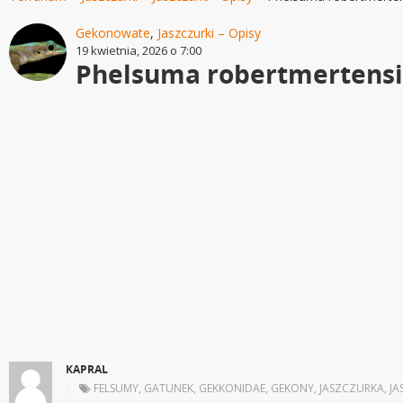
Gekonowate
,
Jaszczurki – Opisy
19 kwietnia, 2026 o 7:00
Phelsuma robertmertensi
KAPRAL
|
FELSUMY
,
GATUNEK
,
GEKKONIDAE
,
GEKONY
,
JASZCZURKA
,
JA