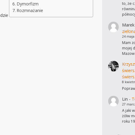
to, że 
Dymorfizm
równina
Rozmnażanie
północ
dzie
Marek
zielon
24 maja
Mam zdj
mojej d
Mazows
Krzysz
świers
świers
8 kwietn
Poprawi
Lin
-
T
27 marc
A jaki 
żółw mo
roku 19