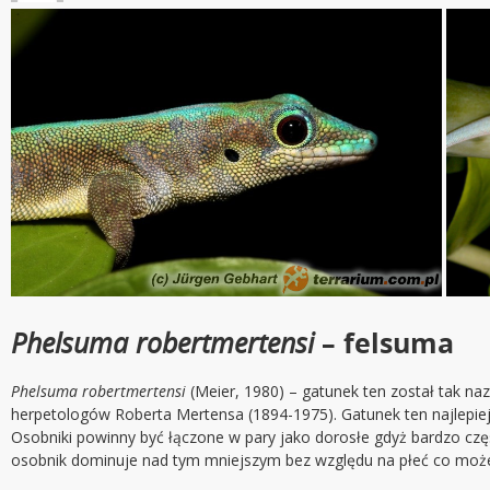
Phelsuma robertmertensi
– felsuma
Phelsuma robertmertensi
(Meier, 1980) – gatunek ten został tak na
herpetologów Roberta Mertensa (1894-1975). Gatunek ten najlepie
Osobniki powinny być łączone w pary jako dorosłe gdyż bardzo czę
osobnik dominuje nad tym mniejszym bez względu na płeć co może