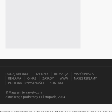
DODAJ ARTYKUŁ
DZIENNIK
REDAKCJA
WSPÓŁPRACA
REKLAMA
O NAS
ZASADY
WWW
NASZE REKLAMY
POLITYKA PRYWATNOŚCI
KONTAKT
© Magazyn terrarystyczny
Aktualizacja
podstrony 11 listopada, 2024