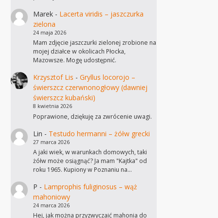
Marek
-
Lacerta viridis – jaszczurka
zielona
24 maja 2026
Mam zdjęcie jaszczurki zielonej zrobione na
mojej działce w okolicach Płocka,
Mazowsze. Mogę udostępnić.
Krzysztof Lis
-
Gryllus locorojo –
świerszcz czerwnonogłowy (dawniej
świerszcz kubański)
8 kwietnia 2026
Poprawione, dziękuję za zwrócenie uwagi.
Lin
-
Testudo hermanni – żółw grecki
27 marca 2026
A jaki wiek, w warunkach domowych, taki
żółw może osiągnąć? Ja mam "Kajtka" od
roku 1965. Kupiony w Poznaniu na…
P
-
Lamprophis fuliginosus – wąż
mahoniowy
24 marca 2026
Hej, jak można przyzwyczaić mahonia do