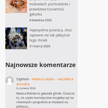
hodowlach: pochodzenie i
prawdziwa tożsamość
gatunku
6 kwietnia 2026
Haplopelma powraca, choć
zapewne nie tak jakbyście
tego chcieli.
31 marca 2026
Najnowsze komentarze
Szymon
-
Manica rubida – wścieklica
dorodna
6 czerwca 2026
Manica Rubida to gatunek górski. Oznacza
to, że czysto teoretycznie mogłaby żyć na
równinach i pospolicie w miastach na
północy,…