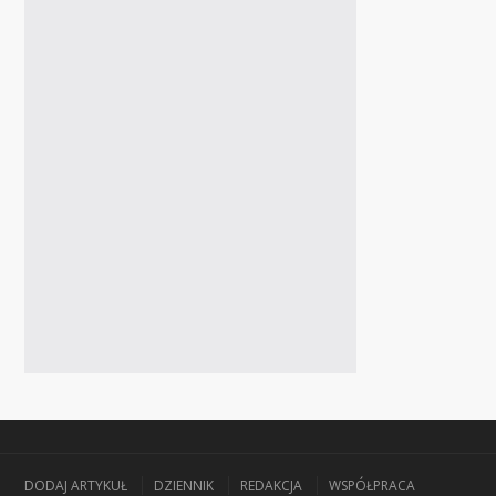
DODAJ ARTYKUŁ
DZIENNIK
REDAKCJA
WSPÓŁPRACA