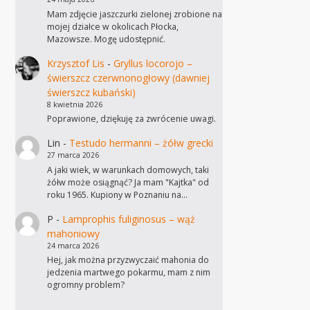
Mam zdjęcie jaszczurki zielonej zrobione na
mojej działce w okolicach Płocka,
Mazowsze. Mogę udostępnić.
Krzysztof Lis
-
Gryllus locorojo –
świerszcz czerwnonogłowy (dawniej
świerszcz kubański)
8 kwietnia 2026
Poprawione, dziękuję za zwrócenie uwagi.
Lin
-
Testudo hermanni – żółw grecki
27 marca 2026
A jaki wiek, w warunkach domowych, taki
żółw może osiągnąć? Ja mam "Kajtka" od
roku 1965. Kupiony w Poznaniu na…
P
-
Lamprophis fuliginosus – wąż
mahoniowy
24 marca 2026
Hej, jak można przyzwyczaić mahonia do
jedzenia martwego pokarmu, mam z nim
ogromny problem?