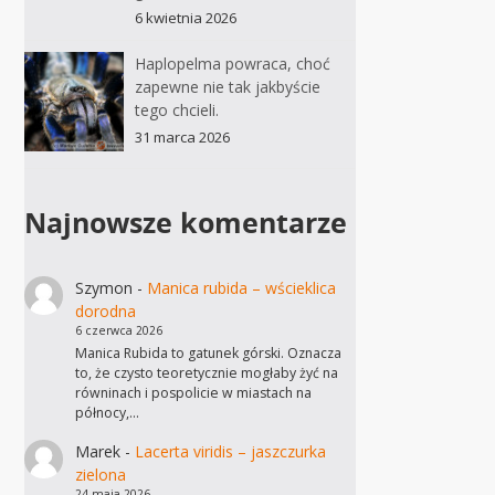
6 kwietnia 2026
Haplopelma powraca, choć
zapewne nie tak jakbyście
tego chcieli.
31 marca 2026
Najnowsze komentarze
Szymon
-
Manica rubida – wścieklica
dorodna
6 czerwca 2026
Manica Rubida to gatunek górski. Oznacza
to, że czysto teoretycznie mogłaby żyć na
równinach i pospolicie w miastach na
północy,…
Marek
-
Lacerta viridis – jaszczurka
zielona
24 maja 2026