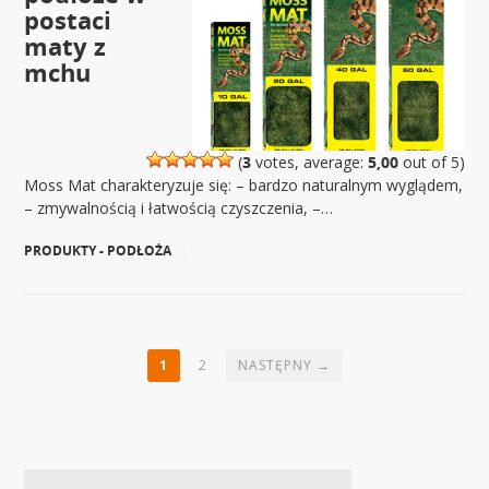
postaci
maty z
mchu
(
3
votes, average:
5,00
out of 5)
Moss Mat charakteryzuje się: – bardzo naturalnym wyglądem,
– zmywalnością i łatwością czyszczenia, –…
PRODUKTY - PODŁOŻA
|
1
2
NASTĘPNY →