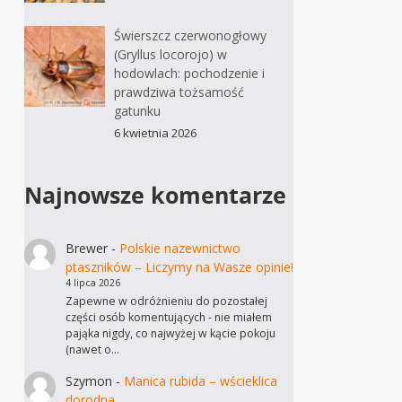
Świerszcz czerwonogłowy
(Gryllus locorojo) w
hodowlach: pochodzenie i
prawdziwa tożsamość
gatunku
6 kwietnia 2026
Najnowsze komentarze
Brewer
-
Polskie nazewnictwo
ptaszników – Liczymy na Wasze opinie!
4 lipca 2026
Zapewne w odróżnieniu do pozostałej
części osób komentujących - nie miałem
pająka nigdy, co najwyżej w kącie pokoju
(nawet o…
Szymon
-
Manica rubida – wścieklica
dorodna