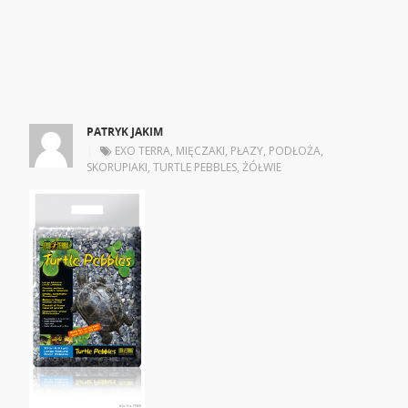
PATRYK JAKIM
|
EXO TERRA
,
MIĘCZAKI
,
PŁAZY
,
PODŁOŻA
,
SKORUPIAKI
,
TURTLE PEBBLES
,
ŻÓŁWIE