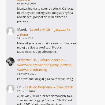
6 czerwca 2026
Manica Rubida to gatunek górski. Oznacza
to, że czysto teoretycznie mogłaby żyć na
równinach i pospolicie w miastach na
północy,…
Marek
-
Lacerta viridis – jaszczurka
zielona
24 maja 2026
Mam zdjęcie jaszczurki zielonej zrobione na
mojej działce w okolicach Płocka,
Mazowsze. Mogę udostępnić.
Krzysztof Lis
-
Gryllus locorojo –
świerszcz czerwnonogłowy (dawniej
świerszcz kubański)
8 kwietnia 2026
Poprawione, dziękuję za zwrócenie uwagi.
Lin
-
Testudo hermanni – żółw grecki
27 marca 2026
A jaki wiek, w warunkach domowych, taki
żółw może osiągnąć? Ja mam "Kajtka" od
roku 1965. Kupiony w Poznaniu na…