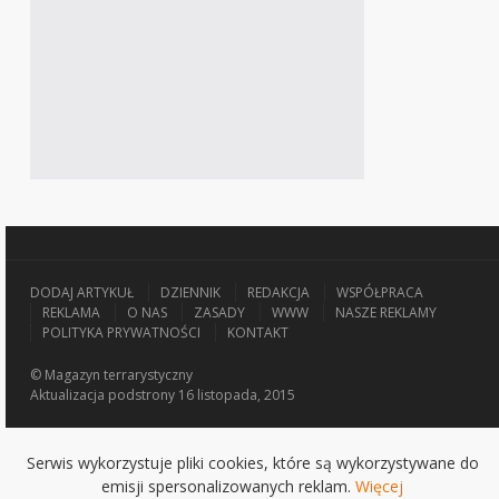
DODAJ ARTYKUŁ
DZIENNIK
REDAKCJA
WSPÓŁPRACA
REKLAMA
O NAS
ZASADY
WWW
NASZE REKLAMY
POLITYKA PRYWATNOŚCI
KONTAKT
© Magazyn terrarystyczny
Aktualizacja
podstrony 16 listopada, 2015
Serwis wykorzystuje pliki cookies, które są wykorzystywane do
emisji spersonalizowanych reklam.
Więcej