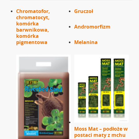
Chromatofor,
Gruczoł
chromatocyt,
komórka
Andromorfizm
barwnikowa,
komórka
pigmentowa
Melanina
Moss Mat – podłoże w
postaci maty z mchu