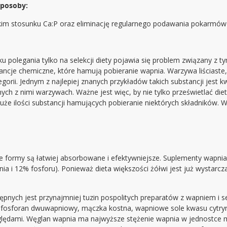
sposoby:
sokim stosunku Ca:P oraz eliminację regularnego podawania pokarmó
olegania tylko na selekcji diety pojawia się problem związany z tym
cje chemiczne, które hamują pobieranie wapnia. Warzywa liściaste, l
tegorii. Jednym z najlepiej znanych przykładów takich substancji jest 
ych z nimi warzywach. Ważne jest więc, by nie tylko prześwietlać die
duże ilości substancji hamujących pobieranie niektórych składników. W
e formy są łatwiej absorbowane i efektywniejsze. Suplementy wapni
ia i 12% fosforu). Ponieważ dieta większości żółwi jest już wystar
nych jest przynajmniej tuzin pospolitych preparatów z wapniem i se
y, fosforan dwuwapniowy, mączka kostna, wapniowe sole kwasu cytry
względami. Węglan wapnia ma najwyższe stężenie wapnia w jednostce 