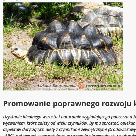
Promowanie poprawnego rozwoju ko
Uzyskanie idealnego wzrostu i naturalnie wyglądającego pancerza u ż
wyzwaniem, które zależy od wielu czynników. By mu sprostać, opieku
aspektów dotyczących diety z czynnikami zewnętrznymi (środowiskowym
„ABC”, ani metody gwarantującej otrzymanie niezawodnych rezultatów