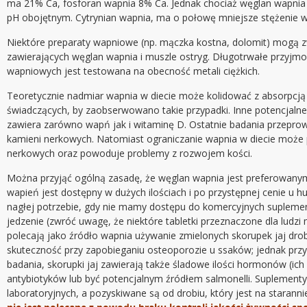
ma 21% Ca, fosforan wapnia 8% Ca. Jednak chociaż węglan wapnia 
pH obojętnym. Cytrynian wapnia, ma o połowę mniejsze stężenie wa
Niektóre preparaty wapniowe (np. mączka kostna, dolomit) mogą zwi
zawierających węglan wapnia i muszle ostryg. Długotrwałe przy
wapniowych jest testowana na obecność metali ciężkich.
Teoretycznie nadmiar wapnia w diecie może kolidować z absorpcją 
świadczących, by zaobserwowano takie przypadki. Inne potencjalne,
zawiera zarówno wapń jak i witaminę D. Ostatnie badania przepro
kamieni nerkowych. Natomiast ograniczanie wapnia w diecie może
nerkowych oraz powoduje problemy z rozwojem kości.
Można przyjąć ogólną zasadę, że węglan wapnia jest preferowany
wapień jest dostępny w dużych ilościach i po przystępnej cenie u 
nagłej potrzebie, gdy nie mamy dostępu do komercyjnych suplement
jedzenie (zwróć uwagę, że niektóre tabletki przeznaczone dla ludzi
polecają jako źródło wapnia używanie zmielonych skorupek jaj dro
skuteczność przy zapobieganiu osteoporozie u ssaków; jednak przy 
badania, skorupki jaj zawierają także śladowe ilości hormonów (ich
antybiotyków lub być potencjalnym źródłem salmonelli. Suplementy 
laboratoryjnych, a pozyskiwane są od drobiu, który jest na staranni