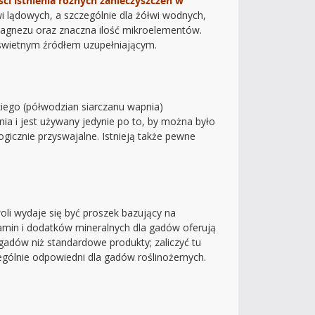
ci istnienia różnych zanieczyszczeń w
 lądowych, a szczególnie dla żółwi wodnych,
 magnezu oraz znaczna ilość mikroelementów.
świetnym źródłem uzupełniającym.
kiego (półwodzian siarczanu wapnia)
ia i jest używany jedynie po to, by można było
gicznie przyswajalne. Istnieją także pewne
li wydaje się być proszek bazujący na
tamin i dodatków mineralnych dla gadów oferują
adów niż standardowe produkty; zaliczyć tu
ególnie odpowiedni dla gadów roślinożernych.