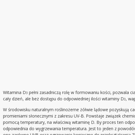
Witamina D
pełni zasadniczą rolę w formowaniu kości, pozwala
3
cały dzień, ale bez dostępu do odpowiedniej ilości witaminy D
, wa
3
W środowisku naturalnym roślinożerne żółwie lądowe pozyskują ca
promieniami słonecznymi z zakresu UV-B. Powstaje związek chemic
pomocą temperatury, na właściwą witaminę D. By proces ten odpo
odpowiednia do wygrzewania temperatura. Jest to jeden z powodó
one zarówno UVB oraz ogrzewanie konieczne do przekształcenia 