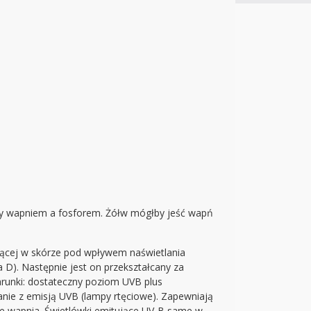
zy wapniem a fosforem. Żółw mógłby jeść wapń
zącej w skórze pod wpływem naświetlania
D). Następnie jest on przekształcany za
runki: dostateczny poziom UVB plus
ie z emisją UVB (lampy rtęciowe). Zapewniają
e wapnia. Świetlówki emitujące UV-B same w