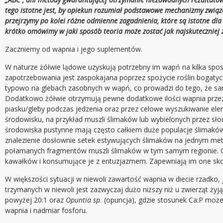
tego istotne jest, by opiekun rozumiał podstawowe mechanizmy związ
przejrzymy po kolei różne odmienne zagadnienia, które są istotne dl
krótko omówimy w jaki sposób teoria może zostać jak najskuteczniej
Zaczniemy od wapnia i jego suplementów.
W naturze żółwie lądowe uzyskują potrzebny im wapń na kilka spos
zapotrzebowania jest zaspokajana poprzez spożycie roślin bogaty
typowo na glebach zasobnych w wapń, co prowadzi do tego, że sam
Dodatkowo żółwie otrzymują pewne dodatkowe ilości wapnia prze
piasku/gleby podczas jedzenia oraz przez celowe wyszukiwanie e
środowisku, na przykład muszli ślimaków lub wybielonych przez sło
środowiska pustynne mają często całkiem duże populacje ślimaków 
znalezienie dosłownie setek estywujących ślimaków na jednym me
połamanych fragmentów muszli ślimaków w tym samym regionie. 
kawałków i konsumujące je z entuzjazmem. Zapewniają im one sko
W większości sytuacji w niewoli zawartość wapnia w diecie rzadko, j
trzymanych w niewoli jest zazwyczaj dużo niższy niż u zwierząt ży
powyżej 20:1 oraz
Opuntia sp.
(opuncja), gdzie stosunek Ca:P może
wapnia i nadmiar fosforu.