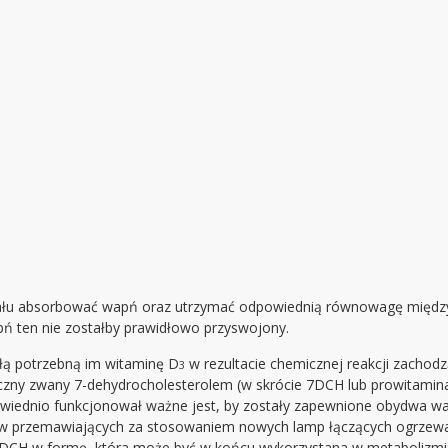
 ciału absorbować wapń oraz utrzymać odpowiednią równowagę międ
pń ten nie zostałby prawidłowo przyswojony.
łą potrzebną im witaminę D
w rezultacie chemicznej reakcji zachod
3
zny zwany 7-dehydrocholesterolem (w skrócie 7DCH lub prowitamina 
wiednio funkcjonował ważne jest, by zostały zapewnione obydwa wa
w przemawiających za stosowaniem nowych lamp łączących ogrzewan
7DCH w formę, która może być w końcu wykorzystana w metabolizmi