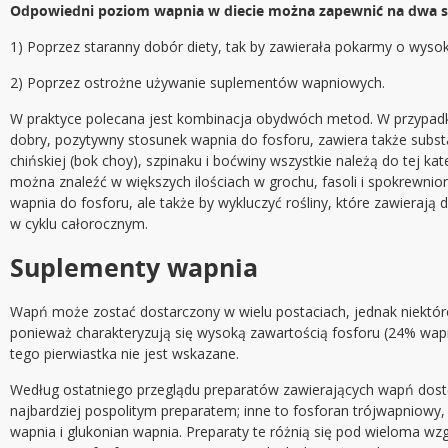
Odpowiedni poziom wapnia w diecie można zapewnić na dwa 
1) Poprzez staranny dobór diety, tak by zawierała pokarmy o wy
2) Poprzez ostrożne używanie suplementów wapniowych.
W praktyce polecana jest kombinacja obydwóch metod. W przypadku p
dobry, pozytywny stosunek wapnia do fosforu, zawiera także substan
chińskiej (bok choy), szpinaku i boćwiny wszystkie należą do tej ka
można znaleźć w większych ilościach w grochu, fasoli i spokrewnion
wapnia do fosforu, ale także by wykluczyć rośliny, które zawierają 
w cyklu całorocznym.
Suplementy wapnia
Wapń może zostać dostarczony w wielu postaciach, jednak niektór
ponieważ charakteryzują się wysoką zawartością fosforu (24% wapn
tego pierwiastka nie jest wskazane.
Według ostatniego przeglądu preparatów zawierających wapń dostęp
najbardziej pospolitym preparatem; inne to fosforan trójwapniow
wapnia i glukonian wapnia. Preparaty te różnią się pod wieloma 