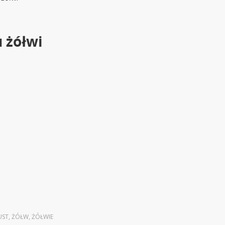
 żółwi
UST
,
ŻÓŁW
,
ŻÓŁWIE