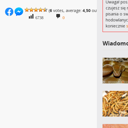
Uwaga! posz
czujesz się 
(
6
votes, average:
4,50
out of 5)
pisania o s
6738
0
hodowlanyc
koniecznie
Wiadomo