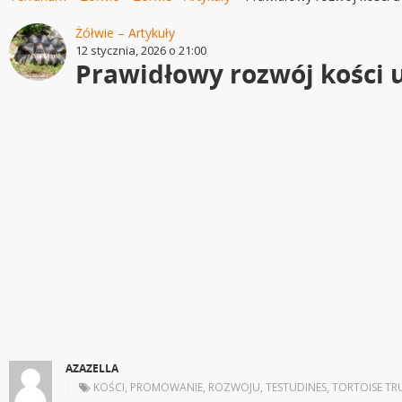
Żółwie – Artykuły
12 stycznia, 2026 o 21:00
Prawidłowy rozwój kości u
AZAZELLA
|
KOŚCI
,
PROMOWANIE
,
ROZWOJU
,
TESTUDINES
,
TORTOISE TR