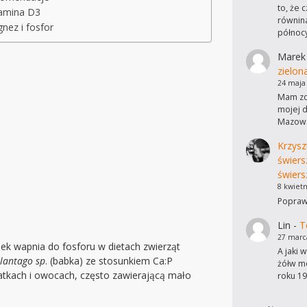
to, że 
amina D3
równina
nez i fosfor
północ
Marek
zielon
24 maja
Mam zdj
mojej d
Mazows
Krzysz
świers
świers
8 kwietn
Poprawi
Lin
-
T
27 marc
unek wapnia do fosforu w dietach zwierząt
A jaki 
lantago sp
. (babka) ze stosunkiem Ca:P
żółw mo
atkach i owocach, często zawierającą mało
roku 19