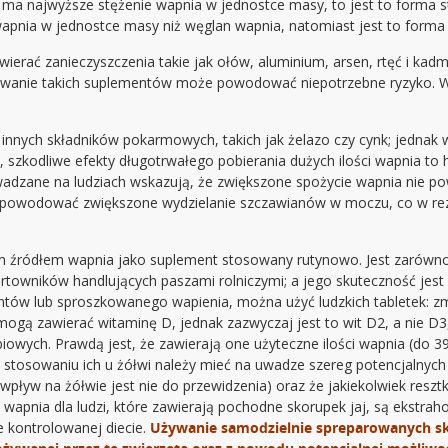
ma najwyższe stężenie wapnia w jednostce masy, to jest to forma 
pnia w jednostce masy niż węglan wapnia, natomiast jest to forma 
erać zanieczyszczenia takie jak ołów, aluminium, arsen, rtęć i kad
jmowanie takich suplementów może powodować niepotrzebne ryzyko. 
innych składników pokarmowych, takich jak żelazo czy cynk; jednak 
 szkodliwe efekty długotrwałego pobierania dużych ilości wapnia to 
wadzane na ludziach wskazują, że zwiększone spożycie wapnia nie p
 powodować zwiększone wydzielanie szczawianów w moczu, co w rezu
m źródłem wapnia jako suplement stosowany rutynowo. Jest zarówno 
hurtowników handlujących paszami rolniczymi; a jego skuteczność jes
ów lub sproszkowanego wapienia, można użyć ludzkich tabletek: zmie
 mogą zawierać witaminę D, jednak zazwyczaj jest to wit D2, a nie D3,
biowych. Prawdą jest, że zawierają one użyteczne ilości wapnia (do
stosowaniu ich u żółwi należy mieć na uwadze szereg potencjalnych pr
 wpływ na żółwie jest nie do przewidzenia) oraz że jakiekolwiek resz
wapnia dla ludzi, które zawierają pochodne skorupek jaj, są ekstra
e kontrolowanej diecie.
Używanie samodzielnie spreparowanych sk