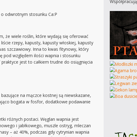
Współpracują
w o odwrotnym stosunku Ca:P
, że wiele roślin, które wydają się oferować
iście rzepy, kapusty, kapusty włoskiej, kapusty
kwas szczawiowy. Inna to kwas fitynowy, który
tę pod względem ilości wapnia i stosunku
 praktyce jest to całkiem trudne do osiągnięcia
a bazujące na mączce kostnej są niewskazane,
czająco bogata w fosfor, dodatkowe podawanie
tki różnych postaci. Węglan wapnia jest
nowego i jabłkowego, muszle ostryg, mleczan
masy – aż 40%, podczas gdy cytrynian wapnia