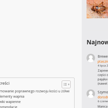
Najnow
Brewe
ptaszn
4 lipca 
Zapewn
części 
pająka 
treści
(nawet
mowanie poprawnego rozwoju kości u żółwi
Szymo
lementy wapnia
dorod
wiki wapienne
6 czerw
Manica 
omendacje