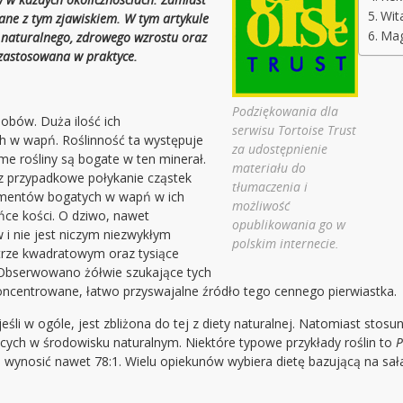
Wit
ane z tym zjawiskiem. W tym artykule
Mag
a naturalnego, zdrowego wzrostu oraz
 zastosowana w praktyce.
Podziękowania dla
obów. Duża ilość ich
serwisu Tortoise Trust
ch w wapń. Roślinność ta występuje
za udostępnienie
e rośliny są bogate w ten minerał.
materiału do
z przypadkowe połykanie cząstek
tłumaczenia i
lementów bogatych w wapń w ich
możliwość
ńce kości. O dziwo, nawet
opublikowania go w
i nie jest niczym niezwykłym
polskim internecie.
trze kwadratowym oraz tysiące
Obserwowano żółwie szukające tych
ncentrowane, łatwo przyswajalne źródło tego cennego pierwiastka.
eśli w ogóle, jest zbliżona do tej z diety naturalnej. Natomiast stos
jących w środowisku naturalnym. Niektóre typowe przykłady roślin to
P
 wynosić nawet 78:1. Wielu opiekunów wybiera dietę bazującą na sał