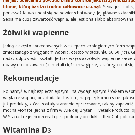
nie jest polecane z powodu braku kontroli jakości żywności sp
błonie, którą bardzo trudno całkowicie usunąć.
Sepia jest dobr
ponieważ łatwo unosi się na powierzchni wody. Jej główne składni
Sepia ma dużą zawartość wapnia, ale jest ona słabo absorbowana
Żółwiki wapienne
Jedną z często sprzedawanych w sklepach zoologicznych form wapni
zmieszanego z węglanem wapnia, często w stosunku 50:50 (1:1). Gi
nadać odpowiedni kształt. Jednak wagowo żółwiki wapienne zawieraj
obawy co do zawartości metali ciężkich w gipsie, z którego robi si
Rekomendacje
Po namyśle, najbezpieczniejszym i najwydajniejszym źródłem wapn
węglanie wapnia, bez dodatku fosforu, najlepiej komercyjnej jakoś
już produkty, które zostały starannie opracowane, tak by zapewni
można Vionate. Jedna z firm w Wielkiej Brytani – Vetark Products,
W Stanach Zjednoczonych jest podobny produkt – Rep-Cal, polecany
Witamina D
3