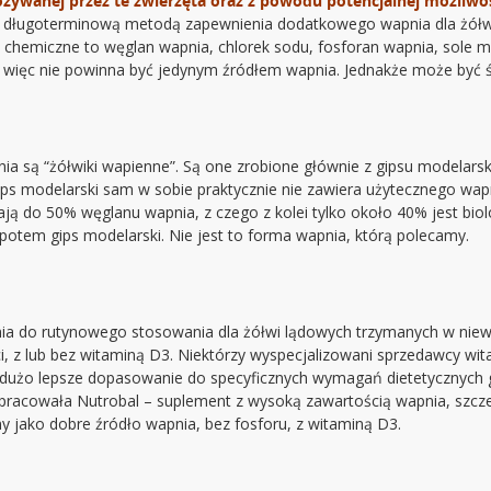
ożywanej przez te zwierzęta oraz z powodu potencjalnej możliwoś
ą długoterminową metodą zapewnienia dodatkowego wapnia dla żółwi
ki chemiczne to węglan wapnia, chlorek sodu, fosforan wapnia, sole
, więc nie powinna być jedynym źródłem wapnia. Jednakże może być 
a są “żółwiki wapienne”. Są one zrobione głównie z gipsu modelars
ps modelarski sam w sobie praktycznie nie zawiera użytecznego wapn
ą do 50% węglanu wapnia, z czego z kolei tylko około 40% jest biolo
ę potem gips modelarski. Nie jest to forma wapnia, którą polecamy.
ia do rutynowego stosowania dla żółwi lądowych trzymanych w niewo
ci, z lub bez witaminą D3. Niektórzy wyspecjalizowani sprzedawcy wi
ć dużo lepsze dopasowanie do specyficznych wymagań dietetycznych g
 opracowała Nutrobal – suplement z wysoką zawartością wapnia, szcz
 jako dobre źródło wapnia, bez fosforu, z witaminą D3.