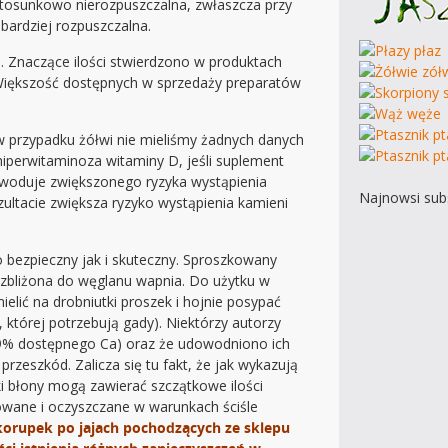
stosunkowo nierozpuszczalna, zwłaszcza przy
bardziej rozpuszczalna.
m. Znaczące ilości stwierdzono w produktach
Większość dostępnych w sprzedaży preparatów
w przypadku żółwi nie mieliśmy żadnych danych
hiperwitaminoza witaminy D, jeśli suplement
owoduje zwiększonego ryzyka wystąpienia
Najnowsi subs
ltacie zwiększa ryzyko wystąpienia kamieni
bezpieczny jak i skuteczny. Sproszkowany
t zbliżona do węglanu wapnia. Do użytku w
lić na drobniutki proszek i hojnie posypać
 której potrzebują gady). Niektórzy autorzy
 39% dostępnego Ca) oraz że udowodniono ich
zeszkód. Zalicza się tu fakt, że jak wykazują
tki błony mogą zawierać szczątkowe ilości
howane i oczyszczane w warunkach ściśle
orupek po jajach pochodzących ze sklepu