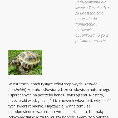
Podziękowania dla
serwisu Tortoise Trust
za udostępnienie
materiału do
tłumaczenia i
możliwość
opublikowania go w
polskim internecie.
W ostatnich latach tysiące żółwi stepowych (
Testudo
horsfieldii
) zostało odłowionych ze środowiska naturalnego,
i sprzedanych na potrzeby handlu zwierzętami. Niestety,
przez braki wiedzy u części ich nowych właścicieli, większość
tych zwierząt padnie. Najczęściej winne temu są
nieodpowiednie warunki utrzymania i zła dieta. Niemałą
odpowiedzialność za to muszą ponosić sklepy zoologiczne,