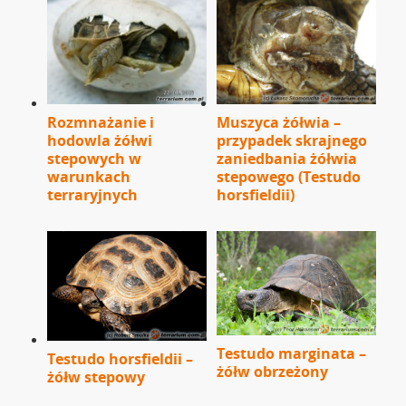
Rozmnażanie i
Muszyca żółwia –
hodowla żółwi
przypadek skrajnego
stepowych w
zaniedbania żółwia
warunkach
stepowego (Testudo
terraryjnych
horsfieldii)
Testudo marginata –
Testudo horsfieldii –
żółw obrzeżony
żółw stepowy