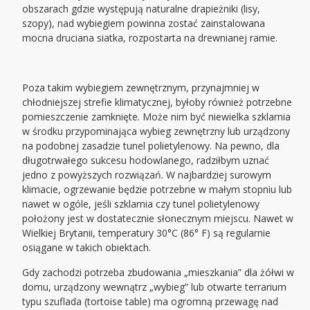
obszarach gdzie występują naturalne drapieżniki (lisy,
szopy), nad wybiegiem powinna zostać zainstalowana
mocna druciana siatka, rozpostarta na drewnianej ramie.
Poza takim wybiegiem zewnętrznym, przynajmniej w
chłodniejszej strefie klimatycznej, byłoby również potrzebne
pomieszczenie zamknięte. Może nim być niewielka szklarnia
w środku przypominająca wybieg zewnętrzny lub urządzony
na podobnej zasadzie tunel polietylenowy. Na pewno, dla
długotrwałego sukcesu hodowlanego, radziłbym uznać
jedno z powyższych rozwiązań. W najbardziej surowym
klimacie, ogrzewanie będzie potrzebne w małym stopniu lub
nawet w ogóle, jeśli szklarnia czy tunel polietylenowy
położony jest w dostatecznie słonecznym miejscu. Nawet w
Wielkiej Brytanii, temperatury 30°C (86° F) są regularnie
osiągane w takich obiektach.
Gdy zachodzi potrzeba zbudowania „mieszkania” dla żółwi w
domu, urządzony wewnątrz „wybieg” lub otwarte terrarium
typu szuflada (tortoise table) ma ogromną przewagę nad