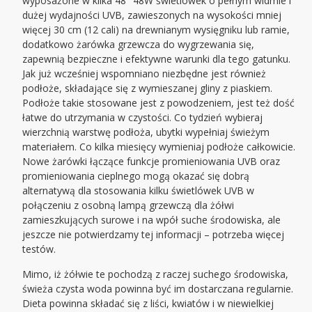
wyposażone w kilka 48″ 48W świetlówek o pełnym widmie i
dużej wydajności UVB, zawieszonych na wysokości mniej
więcej 30 cm (12 cali) na drewnianym wysięgniku lub ramie,
dodatkowo żarówka grzewcza do wygrzewania się,
zapewnią bezpieczne i efektywne warunki dla tego gatunku.
Jak już wcześniej wspomniano niezbędne jest również
podłoże, składające się z wymieszanej gliny z piaskiem.
Podłoże takie stosowane jest z powodzeniem, jest też dość
łatwe do utrzymania w czystości. Co tydzień wybieraj
wierzchnią warstwę podłoża, ubytki wypełniaj świeżym
materiałem. Co kilka miesięcy wymieniaj podłoże całkowicie.
Nowe żarówki łączące funkcje promieniowania UVB oraz
promieniowania cieplnego mogą okazać się dobrą
alternatywą dla stosowania kilku świetlówek UVB w
połączeniu z osobną lampą grzewczą dla żółwi
zamieszkujących surowe i na wpół suche środowiska, ale
jeszcze nie potwierdzamy tej informacji – potrzeba więcej
testów.
Mimo, iż żółwie te pochodzą z raczej suchego środowiska,
świeża czysta woda powinna być im dostarczana regularnie.
Dieta powinna składać się z liści, kwiatów i w niewielkiej