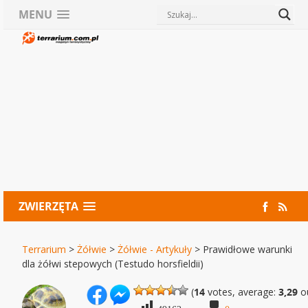
MENU
ZWIERZĘTA
Terrarium
>
Żółwie
>
Żółwie - Artykuły
>
Prawidłowe warunki
dla żółwi stepowych (Testudo horsfieldii)
(
14
votes, average:
3,29
ou