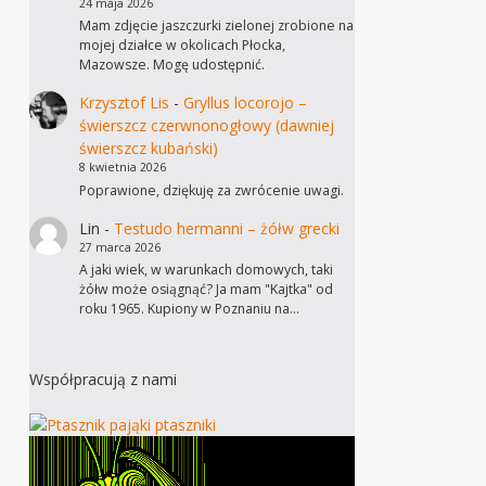
24 maja 2026
Mam zdjęcie jaszczurki zielonej zrobione na
mojej działce w okolicach Płocka,
Mazowsze. Mogę udostępnić.
Krzysztof Lis
-
Gryllus locorojo –
świerszcz czerwnonogłowy (dawniej
świerszcz kubański)
8 kwietnia 2026
Poprawione, dziękuję za zwrócenie uwagi.
Lin
-
Testudo hermanni – żółw grecki
27 marca 2026
A jaki wiek, w warunkach domowych, taki
żółw może osiągnąć? Ja mam "Kajtka" od
roku 1965. Kupiony w Poznaniu na…
Współpracują z nami