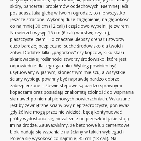
skóry, pancerza i problemów oddechowych. Niemniej jeśli
posiadasz taką glebę w twoim ogrodzie, to nie wszystko
jeszcze stracone. Wykonaj duże zagłębienie, na głębokość
co najmniej 30 cm (12 cali) i częściowo wypełnij je żwirem.
Na wierzch wysyp 15 cm (6 cali) warstwę czystej,
piaszczystej ziemi. To znacznie ulepszy drenaż i stworzy
dużo bardziej bezpieczne, suche środowisko dla twoich
żółwi. Dodatek kilku „pagórków” czy kopców, kilku skał i
skarłowaciałej roślinności stworzy środowisko, które jest
odpowiednie dla tego gatunku. Wybieg powinien być
usytuowany w jasnym, słonecznym miejscu, a wszystkie
ściany wybiegu powinny być naprawdę bardzo dobrze
zabezpieczone – żółwie stepowe są bardzo sprawnymi
kopaczami oraz posiadają znakomitą zdolność do wspinania
się nawet po niemal pionowych powierzchniach. Wskazane
jest by zewnętrzne ściany były nieprzeźroczyste, ponieważ
gdy żółwie mogą przez nie widzieć, będą kontynuować
próby wydostania się, niezależnie od przeszkód jakie stoją
im na drodze. Zauważyliśmy, że betonowe lub cementowe
bloki nadają się wspaniale na ściany w takich wybiegach.
Poleca się wysokość co najmniej 45 cm (18 cali). Na