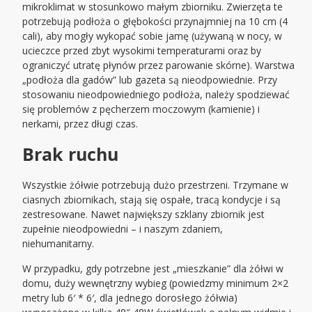
mikroklimat w stosunkowo małym zbiorniku. Zwierzęta te
potrzebują podłoża o głębokości przynajmniej na 10 cm (4
cali), aby mogły wykopać sobie jamę (używaną w nocy, w
ucieczce przed zbyt wysokimi temperaturami oraz by
ograniczyć utratę płynów przez parowanie skórne). Warstwa
„podłoża dla gadów” lub gazeta są nieodpowiednie. Przy
stosowaniu nieodpowiedniego podłoża, należy spodziewać
się problemów z pęcherzem moczowym (kamienie) i
nerkami, przez długi czas.
Brak ruchu
Wszystkie żółwie potrzebują dużo przestrzeni. Trzymane w
ciasnych zbiornikach, stają się ospałe, tracą kondycje i są
zestresowane. Nawet największy szklany zbiornik jest
zupełnie nieodpowiedni – i naszym zdaniem,
niehumanitarny.
W przypadku, gdy potrzebne jest „mieszkanie” dla żółwi w
domu, duży wewnętrzny wybieg (powiedzmy minimum 2×2
metry lub 6′ * 6′, dla jednego dorosłego żółwia)