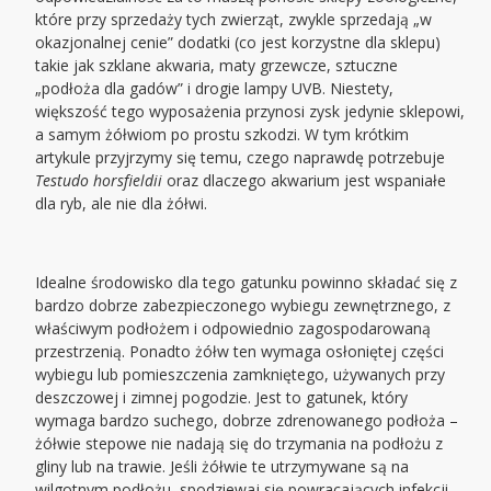
które przy sprzedaży tych zwierząt, zwykle sprzedają „w
okazjonalnej cenie” dodatki (co jest korzystne dla sklepu)
takie jak szklane akwaria, maty grzewcze, sztuczne
„podłoża dla gadów” i drogie lampy UVB. Niestety,
większość tego wyposażenia przynosi zysk jedynie sklepowi,
a samym żółwiom po prostu szkodzi. W tym krótkim
artykule przyjrzymy się temu, czego naprawdę potrzebuje
Testudo horsfieldii
oraz dlaczego akwarium jest wspaniałe
dla ryb, ale nie dla żółwi.
Idealne środowisko dla tego gatunku powinno składać się z
bardzo dobrze zabezpieczonego wybiegu zewnętrznego, z
właściwym podłożem i odpowiednio zagospodarowaną
przestrzenią. Ponadto żółw ten wymaga osłoniętej części
wybiegu lub pomieszczenia zamkniętego, używanych przy
deszczowej i zimnej pogodzie. Jest to gatunek, który
wymaga bardzo suchego, dobrze zdrenowanego podłoża –
żółwie stepowe nie nadają się do trzymania na podłożu z
gliny lub na trawie. Jeśli żółwie te utrzymywane są na
wilgotnym podłożu, spodziewaj się powracających infekcji