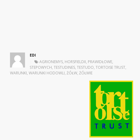
EDI
|
AGRIONEMYS
,
HORSFIELDII
,
PRAWIDŁOWE
,
STEPOWYCH
,
TESTUDINES
,
TESTUDO
,
TORTOISE TRUST
,
WARUNKI
,
WARUNKI HODOWLI
,
ŻÓŁW
,
ŻÓŁWIE