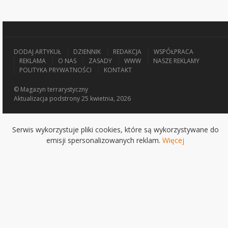
DODAJ ARTYKUŁ
DZIENNIK
REDAKCJA
WSPÓŁPRACA
REKLAMA
O NAS
ZASADY
WWW
NASZE REKLAMY
POLITYKA PRYWATNOŚCI
KONTAKT
© Magazyn terrarystyczny
Aktualizacja
podstrony 25 kwietnia, 2026
Serwis wykorzystuje pliki cookies, które są wykorzystywane do
emisji spersonalizowanych reklam.
Więcej