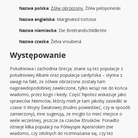
Nazwa polska
:
Żółw obrzeżony
, Żółw peloponeski
Nazwa angielska
: Marginated tortoise
Nazwa niemiecka
: Die Breitrandschildkröte
Nazwa czeska
: Želva vroubená
Występowanie
Południowa i zachodnia Grecja; znane są też populacje z
południowej Albanii oraz populacja sardyńska – słynna z
uwagi na fakt, że żółwie obrzeżone zostały tam
najprawdopodobniej zawleczone, tylko wciąż nie do końca
wiadomo, przez kogo i kiedy. Część hipotez wskazuje jako
sprawców Niemców, którzy mieli je tam jakoby zasiedlić w
czasie II Wojny Światowej (trudno powiedzieć, czy w sposób
zamierzony), inne sugerują, że mogło to mieć miejsce o
wiele wcześniej, jeszcze za czasów Etrusków. Ponadto
istnieje kilka populacji na Półwyspie Apenińskim (nie
wiadomo, czy zdolnych do rozmnażania się, czy też