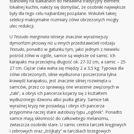
stanowiły na Bałkanach do niedawna tradycyjny element
lokalnej kuchni, należy się domyślać, że osobniki największe
były dla tego celu najbardziej pożądane. Wskutek takiej
selekcji maksymalne rozmiary żółwi obrzeżonych mogły
ulec redukcji.
U
Testudo marginata
istnieje znacznie wyraźniejszy
dymorfizm płciowy niż u innych przedstawicieli rodzaju
Testudo
, ponadto w gatunku tym, jako jednym z niewielu
pośród żółwi w ogóle, samce są większe od samic. Ich
karapaks ma przeciętną długość ok. 27-32 cm, a samic – 25-
27 cm. Ciężar ciała waha się między 2 a 3,5 kg. Typowa dla
żółwi obrzeżonych, silnie wydłużona i poszerzona tylna
krawędź karapaksu, jest znacznie silniej rozwinięta u
samców, przez co sprawiają one wrażenie zwężonych w
„talii”, a obrys ich pancerza kojarzy się z kształtem
wydłużonego dzwonu albo pudła gitary. Samice tak
wyraźnej kryzy nie posiadają i obrys ich pancerza
przypomina raczej stare autobusy typu „ogórek”. Ponadto
samce mają skłonność do całkowitego melanizmu,
zwłaszcza osobniki stare. U samic centra tarczek kręgowych
i żebrowych oraz „trójkąty” w tarczkach brzegowych