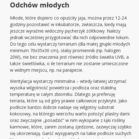
Odchów młodych
Młode, które dopiero co opuściły jaja, można przez 12-24
godziny pozostawić w inkubatorze, zwłaszcza, kiedy mają
jeszcze wyraźnie widoczny pęcherzyk żółtkowy. Należy
jednak wcześniej przygotować dla nich odpowiednie lokum.
Do tego celu wystarczy terrarium (dla małej grupki młodych
minimum 70x35x30 cm), słaby promiennik (np. halogen
20W), nie bez znaczenia jest również źródło światła UVB, a
także świetlówka, o ile terrarium nie zostanie umieszczone
w widnym miejscu, np. na parapecie.
Wentylacja wystarczy minimalna – wtedy łatwiej utrzymać
wysoka wilgotność powietrza i podłoża oraz stabilną
temperaturę w całym zbiorniku. Dlatego ja preferuję
terraria, które są od góry prawie całkowicie przykryte. Jako
podłoże bardzo dobrze nadaje się wilgotny substrat
kokosowy, na którego wierzchu warto położyć plastry darni
oraz zwyczajnie „posadzić” w nim wykopane z łąki rośliny
karmowe, które, zanim zostaną zjedzone, zazwyczaj szybko
się ukorzeniają. Garść wysypanych na takie podłoże suchych