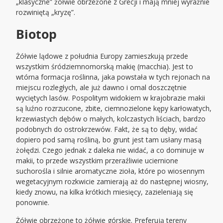
„klasyczne” żółwie obrzeżone z Grecji i mają mniej wyraźnie
rozwiniętą „kryzę”.
Biotop
Żółwie lądowe z południa Europy zamieszkują przede
wszystkim śródziemnomorską makię (macchia). Jest to
wtórna formacja roślinna, jaka powstała w tych rejonach na
miejscu rozległych, ale już dawno i omal doszczętnie
wyciętych lasów. Pospolitym widokiem w krajobrazie makii
są luźno rozrzucone, zbite, ciemnozielone kępy karłowatych,
krzewiastych dębów o małych, kolczastych liściach, bardzo
podobnych do ostrokrzewów. Fakt, że są to dęby, widać
dopiero pod samą rośliną, bo grunt jest tam usłany masą
żołędzi. Czego jednak z daleka nie widać, a co dominuje w
makii, to przede wszystkim przeraźliwie uciernione
suchorośla i silnie aromatyczne zioła, które po wiosennym
wegetacyjnym rozkwicie zamierają aż do następnej wiosny,
kiedy znowu, na kilka krótkich miesięcy, zazieleniają się
ponownie.
Żółwie obrzeżone to żółwie górskie. Preferują tereny