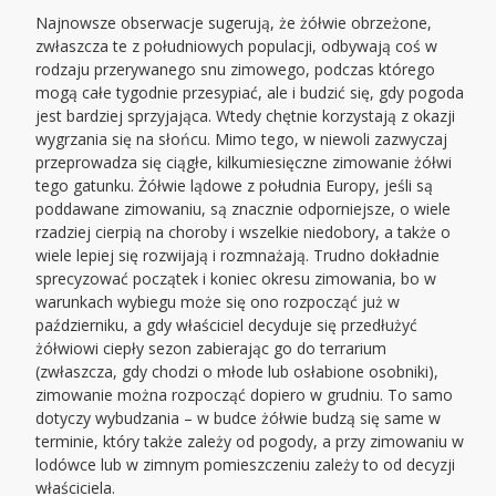
Najnowsze obserwacje sugerują, że żółwie obrzeżone,
zwłaszcza te z południowych populacji, odbywają coś w
rodzaju przerywanego snu zimowego, podczas którego
mogą całe tygodnie przesypiać, ale i budzić się, gdy pogoda
jest bardziej sprzyjająca. Wtedy chętnie korzystają z okazji
wygrzania się na słońcu. Mimo tego, w niewoli zazwyczaj
przeprowadza się ciągłe, kilkumiesięczne zimowanie żółwi
tego gatunku. Żółwie lądowe z południa Europy, jeśli są
poddawane zimowaniu, są znacznie odporniejsze, o wiele
rzadziej cierpią na choroby i wszelkie niedobory, a także o
wiele lepiej się rozwijają i rozmnażają. Trudno dokładnie
sprecyzować początek i koniec okresu zimowania, bo w
warunkach wybiegu może się ono rozpocząć już w
październiku, a gdy właściciel decyduje się przedłużyć
żółwiowi ciepły sezon zabierając go do terrarium
(zwłaszcza, gdy chodzi o młode lub osłabione osobniki),
zimowanie można rozpocząć dopiero w grudniu. To samo
dotyczy wybudzania – w budce żółwie budzą się same w
terminie, który także zależy od pogody, a przy zimowaniu w
lodówce lub w zimnym pomieszczeniu zależy to od decyzji
właściciela.