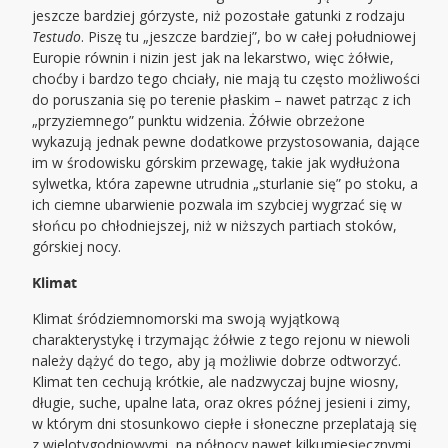
jeszcze bardziej górzyste, niż pozostałe gatunki z rodzaju
Testudo
. Piszę tu „jeszcze bardziej”, bo w całej południowej
Europie równin i nizin jest jak na lekarstwo, więc żółwie,
choćby i bardzo tego chciały, nie mają tu często możliwości
do poruszania się po terenie płaskim – nawet patrząc z ich
„przyziemnego” punktu widzenia. Żółwie obrzeżone
wykazują jednak pewne dodatkowe przystosowania, dające
im w środowisku górskim przewagę, takie jak wydłużona
sylwetka, która zapewne utrudnia „sturlanie się” po stoku, a
ich ciemne ubarwienie pozwala im szybciej wygrzać się w
słońcu po chłodniejszej, niż w niższych partiach stoków,
górskiej nocy.
Klimat
Klimat śródziemnomorski ma swoją wyjątkową
charakterystykę i trzymając żółwie z tego rejonu w niewoli
należy dążyć do tego, aby ją możliwie dobrze odtworzyć.
Klimat ten cechują krótkie, ale nadzwyczaj bujne wiosny,
długie, suche, upalne lata, oraz okres późnej jesieni i zimy,
w którym dni stosunkowo ciepłe i słoneczne przeplatają się
z wielotygodniowymi, na północy nawet kilkumiesięcznymi