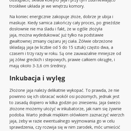
troskliwe układa je we wnętrzu komory.
Na koniec energicznie zakopuje złoże, dobrze je ubija i
maskuje. Kiedy samica zakończy cały proces, po gnieździe
dosłownie nie ma śladu i fakt, że w ogóle złożyła
jaja, można wydedukować już tylko na podstawie
gwałtownej zmiany ciężaru jej ciała. Żółwie obrzeżone
składają jaja (w liczbie od 5 do 15 sztuk) często dwa, a
czasem i trzy razy w roku. Są one zauważalnie mniejsze od
jaj żółwi greckich i stepowych, prawie całkiem okrągłe, i
mają około 3-3,6 cm średnicy.
Inkubacja i wylęg
Złożone jaja należy delikatnie wykopać. To prawda, że nie
powinno się ich obracać wokół osi poziomych, jednak jest
to zasadą dopiero w kilka godzin po zniesieniu. Jaja świeżo
złożone możemy ułożyć w inkubatorze, jak nam się żywnie
podoba. Warto jednak miękkim ołówkiem zaznaczyć wierzch
jaja, żeby w razie ewentualnego wyjmowania go w celu
sprawdzenia, czy rozwija się w nim zarodek, móc umieścić