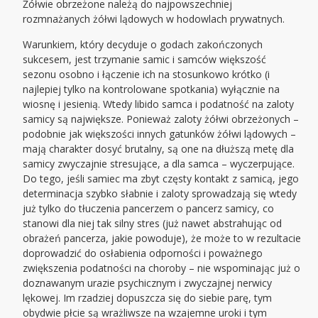
Żółwie obrzeżone należą do najpowszechniej
rozmnażanych żółwi lądowych w hodowlach prywatnych.
Warunkiem, który decyduje o godach zakończonych
sukcesem, jest trzymanie samic i samców większość
sezonu osobno i łączenie ich na stosunkowo krótko (i
najlepiej tylko na kontrolowane spotkania) wyłącznie na
wiosnę i jesienią. Wtedy libido samca i podatność na zaloty
samicy są największe. Ponieważ zaloty żółwi obrzeżonych –
podobnie jak większości innych gatunków żółwi lądowych –
mają charakter dosyć brutalny, są one na dłuższą metę dla
samicy zwyczajnie stresujące, a dla samca – wyczerpujące.
Do tego, jeśli samiec ma zbyt częsty kontakt z samicą, jego
determinacja szybko słabnie i zaloty sprowadzają się wtedy
już tylko do tłuczenia pancerzem o pancerz samicy, co
stanowi dla niej tak silny stres (już nawet abstrahując od
obrażeń pancerza, jakie powoduje), że może to w rezultacie
doprowadzić do osłabienia odporności i poważnego
zwiększenia podatności na choroby – nie wspominając już o
doznawanym urazie psychicznym i zwyczajnej nerwicy
lękowej. Im rzadziej dopuszcza się do siebie parę, tym
obydwie płcie są wrażliwsze na wzajemne uroki i tym