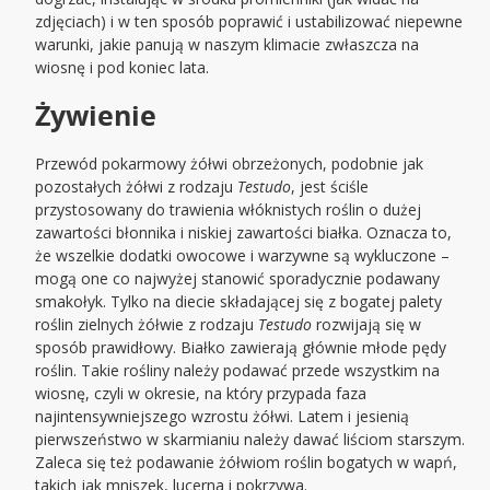
zdjęciach) i w ten sposób poprawić i ustabilizować niepewne
warunki, jakie panują w naszym klimacie zwłaszcza na
wiosnę i pod koniec lata.
Żywienie
Przewód pokarmowy żółwi obrzeżonych, podobnie jak
pozostałych żółwi z rodzaju
Testudo
, jest ściśle
przystosowany do trawienia włóknistych roślin o dużej
zawartości błonnika i niskiej zawartości białka. Oznacza to,
że wszelkie dodatki owocowe i warzywne są wykluczone –
mogą one co najwyżej stanowić sporadycznie podawany
smakołyk. Tylko na diecie składającej się z bogatej palety
roślin zielnych żółwie z rodzaju
Testudo
rozwijają się w
sposób prawidłowy. Białko zawierają głównie młode pędy
roślin. Takie rośliny należy podawać przede wszystkim na
wiosnę, czyli w okresie, na który przypada faza
najintensywniejszego wzrostu żółwi. Latem i jesienią
pierwszeństwo w skarmianiu należy dawać liściom starszym.
Zaleca się też podawanie żółwiom roślin bogatych w wapń,
takich jak mniszek, lucerna i pokrzywa.