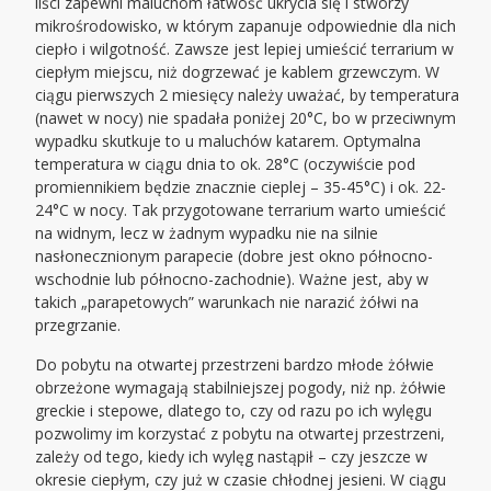
liści zapewni maluchom łatwość ukrycia się i stworzy
mikrośrodowisko, w którym zapanuje odpowiednie dla nich
ciepło i wilgotność. Zawsze jest lepiej umieścić terrarium w
ciepłym miejscu, niż dogrzewać je kablem grzewczym. W
ciągu pierwszych 2 miesięcy należy uważać, by temperatura
(nawet w nocy) nie spadała poniżej 20°C, bo w przeciwnym
wypadku skutkuje to u maluchów katarem. Optymalna
temperatura w ciągu dnia to ok. 28°C (oczywiście pod
promiennikiem będzie znacznie cieplej – 35-45°C) i ok. 22-
24°C w nocy. Tak przygotowane terrarium warto umieścić
na widnym, lecz w żadnym wypadku nie na silnie
nasłonecznionym parapecie (dobre jest okno północno-
wschodnie lub północno-zachodnie). Ważne jest, aby w
takich „parapetowych” warunkach nie narazić żółwi na
przegrzanie.
Do pobytu na otwartej przestrzeni bardzo młode żółwie
obrzeżone wymagają stabilniejszej pogody, niż np. żółwie
greckie i stepowe, dlatego to, czy od razu po ich wylęgu
pozwolimy im korzystać z pobytu na otwartej przestrzeni,
zależy od tego, kiedy ich wylęg nastąpił – czy jeszcze w
okresie ciepłym, czy już w czasie chłodnej jesieni. W ciągu