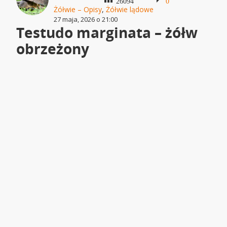
26094
0
Żółwie – Opisy
,
Żółwie lądowe
27 maja, 2026 o 21:00
Testudo marginata – żółw
obrzeżony