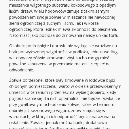
mieszanka wilgotnego substratu kokosowego z opadłymi
liśćmi drzew. Wielu hodowców zimuje z takim samym
powodzeniem swoje żółwie w mieszance nie nawożonej
ziemi ogrodniczej z suchymi liśćmi, jak i w korze
ogrodniczej, która jednak miewa skłonność do pleśnienia.
Natomiast jako podłoża do zimowania należy unikać torfu.
Osobniki podrośnięte i dorosłe nie wydają się wrażliwe na
brak podwyższonej wilgotności w podłożu, jednak według
weterynarzy żółwie zimowane zbyt sucho mogą mieć
poważne zaburzenia w przemianie materii i cierpieć na
odwodnienie.
Żółwie obrzeżone, które były zimowane w lodówce bądź
chłodnym pomieszczeniu, warto w okresie przedwiosennym
umieścić w terrarium i przenieść na wybieg dopiero, kiedy
pogoda stanie się dla nich optymalna i nie będzie ryzyka, że
przy gwałtownym ochłodzeniu żółwie, które w terrarium
nabrały już sezonowego wigoru, znów znajdą się w
warunkach, w których ich odporność będzie narażona na
osłabienie. Zawsze jednak można budkę dodatkowo
dogrzać, instalując w środku promienniki (jak widać na