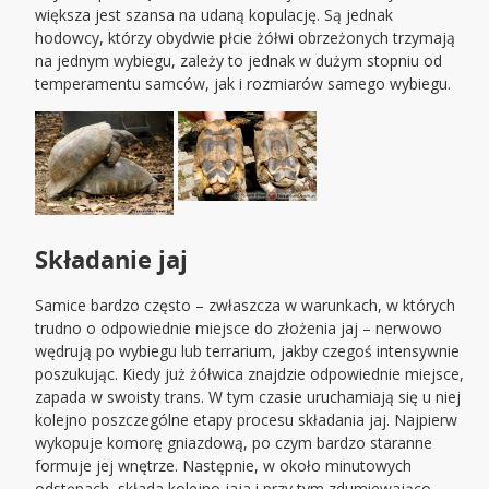
większa jest szansa na udaną kopulację. Są jednak
hodowcy, którzy obydwie płcie żółwi obrzeżonych trzymają
na jednym wybiegu, zależy to jednak w dużym stopniu od
temperamentu samców, jak i rozmiarów samego wybiegu.
Składanie jaj
Samice bardzo często – zwłaszcza w warunkach, w których
trudno o odpowiednie miejsce do złożenia jaj – nerwowo
wędrują po wybiegu lub terrarium, jakby czegoś intensywnie
poszukując. Kiedy już żółwica znajdzie odpowiednie miejsce,
zapada w swoisty trans. W tym czasie uruchamiają się u niej
kolejno poszczególne etapy procesu składania jaj. Najpierw
wykopuje komorę gniazdową, po czym bardzo staranne
formuje jej wnętrze. Następnie, w około minutowych
odstępach, składa kolejno jaja i przy tym zdumiewająco