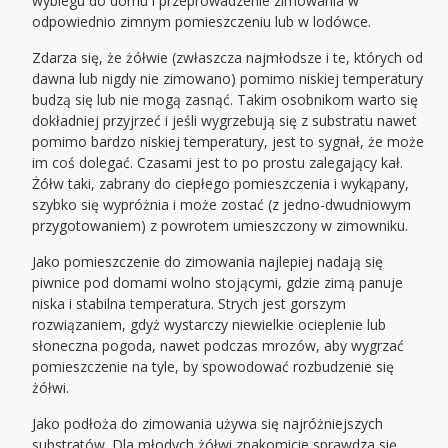
wybiegu do domu i przeprowadzenie zimowania w
odpowiednio zimnym pomieszczeniu lub w lodówce.
Zdarza się, że żółwie (zwłaszcza najmłodsze i te, których od
dawna lub nigdy nie zimowano) pomimo niskiej temperatury
budzą się lub nie mogą zasnąć. Takim osobnikom warto się
dokładniej przyjrzeć i jeśli wygrzebują się z substratu nawet
pomimo bardzo niskiej temperatury, jest to sygnał, że może
im coś dolegać. Czasami jest to po prostu zalegający kał.
Żółw taki, zabrany do ciepłego pomieszczenia i wykąpany,
szybko się wypróżnia i może zostać (z jedno-dwudniowym
przygotowaniem) z powrotem umieszczony w zimowniku.
Jako pomieszczenie do zimowania najlepiej nadają się
piwnice pod domami wolno stojącymi, gdzie zimą panuje
niska i stabilna temperatura. Strych jest gorszym
rozwiązaniem, gdyż wystarczy niewielkie ocieplenie lub
słoneczna pogoda, nawet podczas mrozów, aby wygrzać
pomieszczenie na tyle, by spowodować rozbudzenie się
żółwi.
Jako podłoża do zimowania używa się najróżniejszych
substratów. Dla młodych żółwi znakomicie sprawdza się