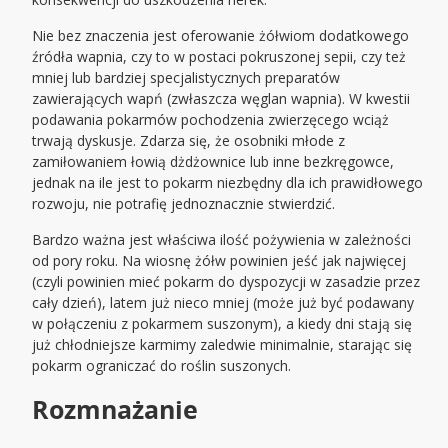
Nie bez znaczenia jest oferowanie żółwiom dodatkowego
źródła wapnia, czy to w postaci pokruszonej sepii, czy też
mniej lub bardziej specjalistycznych preparatów
zawierających wapń (zwłaszcza węglan wapnia). W kwestii
podawania pokarmów pochodzenia zwierzęcego wciąż
trwają dyskusje. Zdarza się, że osobniki młode z
zamiłowaniem łowią dżdżownice lub inne bezkręgowce,
jednak na ile jest to pokarm niezbędny dla ich prawidłowego
rozwoju, nie potrafię jednoznacznie stwierdzić.
Bardzo ważna jest właściwa ilość pożywienia w zależności
od pory roku. Na wiosnę żółw powinien jeść jak najwięcej
(czyli powinien mieć pokarm do dyspozycji w zasadzie przez
cały dzień), latem już nieco mniej (może już być podawany
w połączeniu z pokarmem suszonym), a kiedy dni stają się
już chłodniejsze karmimy zaledwie minimalnie, starając się
pokarm ograniczać do roślin suszonych.
Rozmnażanie