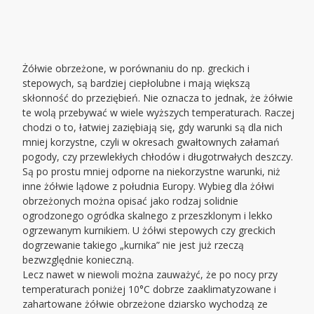
Żółwie obrzeżone, w porównaniu do np. greckich i
stepowych, są bardziej ciepłolubne i mają większą
skłonność do przeziębień. Nie oznacza to jednak, że żółwie
te wolą przebywać w wiele wyższych temperaturach. Raczej
chodzi o to, łatwiej zaziębiają się, gdy warunki są dla nich
mniej korzystne, czyli w okresach gwałtownych załamań
pogody, czy przewlekłych chłodów i długotrwałych deszczy.
Są po prostu mniej odporne na niekorzystne warunki, niż
inne żółwie lądowe z południa Europy. Wybieg dla żółwi
obrzeżonych można opisać jako rodzaj solidnie
ogrodzonego ogródka skalnego z przeszklonym i lekko
ogrzewanym kurnikiem. U żółwi stepowych czy greckich
dogrzewanie takiego „kurnika” nie jest już rzeczą
bezwzględnie konieczną.
Lecz nawet w niewoli można zauważyć, że po nocy przy
temperaturach poniżej 10°C dobrze zaaklimatyzowane i
zahartowane żółwie obrzeżone dziarsko wychodzą ze