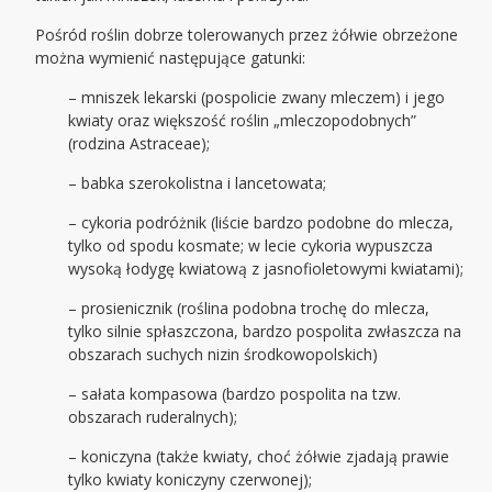
Pośród roślin dobrze tolerowanych przez żółwie obrzeżone
można wymienić następujące gatunki:
– mniszek lekarski (pospolicie zwany mleczem) i jego
kwiaty oraz większość roślin „mleczopodobnych”
(rodzina Astraceae);
– babka szerokolistna i lancetowata;
– cykoria podróżnik (liście bardzo podobne do mlecza,
tylko od spodu kosmate; w lecie cykoria wypuszcza
wysoką łodygę kwiatową z jasnofioletowymi kwiatami);
– prosienicznik (roślina podobna trochę do mlecza,
tylko silnie spłaszczona, bardzo pospolita zwłaszcza na
obszarach suchych nizin środkowopolskich)
– sałata kompasowa (bardzo pospolita na tzw.
obszarach ruderalnych);
– koniczyna (także kwiaty, choć żółwie zjadają prawie
tylko kwiaty koniczyny czerwonej);