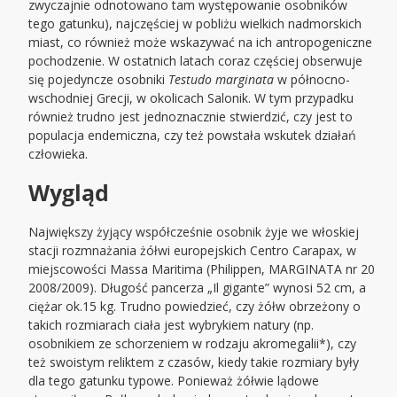
zwyczajnie odnotowano tam występowanie osobników
tego gatunku), najczęściej w pobliżu wielkich nadmorskich
miast, co również może wskazywać na ich antropogeniczne
pochodzenie. W ostatnich latach coraz częściej obserwuje
się pojedyncze osobniki
Testudo marginata
w północno-
wschodniej Grecji, w okolicach Salonik. W tym przypadku
również trudno jest jednoznacznie stwierdzić, czy jest to
populacja endemiczna, czy też powstała wskutek działań
człowieka.
Wygląd
Największy żyjący współcześnie osobnik żyje we włoskiej
stacji rozmnażania żółwi europejskich Centro Carapax, w
miejscowości Massa Maritima (Philippen, MARGINATA nr 20
2008/2009). Długość pancerza „Il gigante” wynosi 52 cm, a
ciężar ok.15 kg. Trudno powiedzieć, czy żółw obrzeżony o
takich rozmiarach ciała jest wybrykiem natury (np.
osobnikiem ze schorzeniem w rodzaju akromegalii*), czy
też swoistym reliktem z czasów, kiedy takie rozmiary były
dla tego gatunku typowe. Ponieważ żółwie lądowe