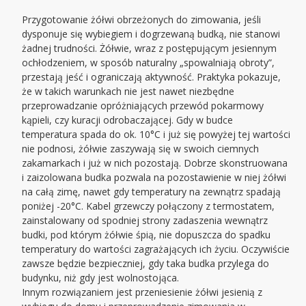
Przygotowanie żółwi obrzeżonych do zimowania, jeśli
dysponuje się wybiegiem i dogrzewaną budką, nie stanowi
żadnej trudności. Żółwie, wraz z postępującym jesiennym
ochłodzeniem, w sposób naturalny „spowalniają obroty”,
przestają jeść i ograniczają aktywność. Praktyka pokazuje,
że w takich warunkach nie jest nawet niezbędne
przeprowadzanie opróżniających przewód pokarmowy
kąpieli, czy kuracji odrobaczającej. Gdy w budce
temperatura spada do ok. 10°C i już się powyżej tej wartości
nie podnosi, żółwie zaszywają się w swoich ciemnych
zakamarkach i już w nich pozostają. Dobrze skonstruowana
i zaizolowana budka pozwala na pozostawienie w niej żółwi
na całą zimę, nawet gdy temperatury na zewnątrz spadają
poniżej -20°C. Kabel grzewczy połączony z termostatem,
zainstalowany od spodniej strony zadaszenia wewnątrz
budki, pod którym żółwie śpią, nie dopuszcza do spadku
temperatury do wartości zagrażających ich życiu. Oczywiście
zawsze będzie bezpieczniej, gdy taka budka przylega do
budynku, niż gdy jest wolnostojąca.
Innym rozwiązaniem jest przeniesienie żółwi jesienią z