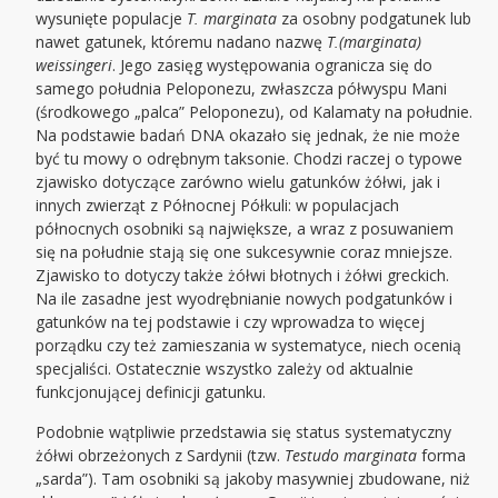
wysunięte populacje
T. marginata
za osobny podgatunek lub
nawet gatunek, któremu nadano nazwę
T.(marginata)
weissingeri
. Jego zasięg występowania ogranicza się do
samego południa Peloponezu, zwłaszcza półwyspu Mani
(środkowego „palca” Peloponezu), od Kalamaty na południe.
Na podstawie badań DNA okazało się jednak, że nie może
być tu mowy o odrębnym taksonie. Chodzi raczej o typowe
zjawisko dotyczące zarówno wielu gatunków żółwi, jak i
innych zwierząt z Północnej Półkuli: w populacjach
północnych osobniki są największe, a wraz z posuwaniem
się na południe stają się one sukcesywnie coraz mniejsze.
Zjawisko to dotyczy także żółwi błotnych i żółwi greckich.
Na ile zasadne jest wyodrębnianie nowych podgatunków i
gatunków na tej podstawie i czy wprowadza to więcej
porządku czy też zamieszania w systematyce, niech ocenią
specjaliści. Ostatecznie wszystko zależy od aktualnie
funkcjonującej definicji gatunku.
Podobnie wątpliwie przedstawia się status systematyczny
żółwi obrzeżonych z Sardynii (tzw.
Testudo marginata
forma
„sarda”). Tam osobniki są jakoby masywniej zbudowane, niż