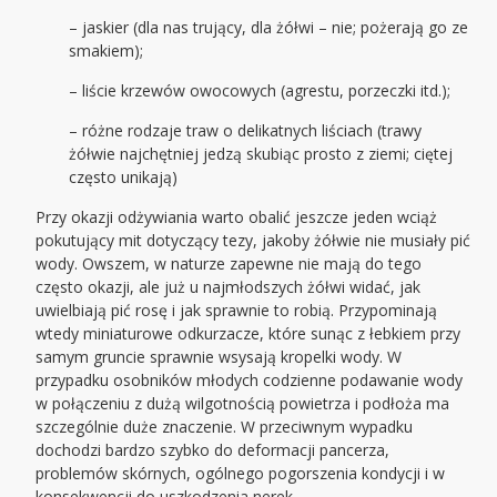
– jaskier (dla nas trujący, dla żółwi – nie; pożerają go ze
smakiem);
– liście krzewów owocowych (agrestu, porzeczki itd.);
– różne rodzaje traw o delikatnych liściach (trawy
żółwie najchętniej jedzą skubiąc prosto z ziemi; ciętej
często unikają)
Przy okazji odżywiania warto obalić jeszcze jeden wciąż
pokutujący mit dotyczący tezy, jakoby żółwie nie musiały pić
wody. Owszem, w naturze zapewne nie mają do tego
często okazji, ale już u najmłodszych żółwi widać, jak
uwielbiają pić rosę i jak sprawnie to robią. Przypominają
wtedy miniaturowe odkurzacze, które sunąc z łebkiem przy
samym gruncie sprawnie wsysają kropelki wody. W
przypadku osobników młodych codzienne podawanie wody
w połączeniu z dużą wilgotnością powietrza i podłoża ma
szczególnie duże znaczenie. W przeciwnym wypadku
dochodzi bardzo szybko do deformacji pancerza,
problemów skórnych, ogólnego pogorszenia kondycji i w
konsekwencji do uszkodzenia nerek.