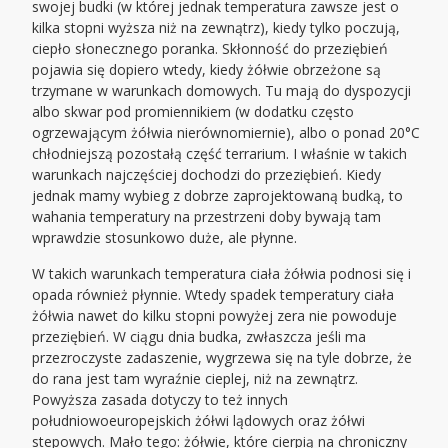
swojej budki (w której jednak temperatura zawsze jest o
kilka stopni wyższa niż na zewnątrz), kiedy tylko poczują,
ciepło słonecznego poranka. Skłonność do przeziębień
pojawia się dopiero wtedy, kiedy żółwie obrzeżone są
trzymane w warunkach domowych. Tu mają do dyspozycji
albo skwar pod promiennikiem (w dodatku często
ogrzewającym żółwia nierównomiernie), albo o ponad 20°C
chłodniejszą pozostałą część terrarium. I właśnie w takich
warunkach najczęściej dochodzi do przeziębień. Kiedy
jednak mamy wybieg z dobrze zaprojektowaną budką, to
wahania temperatury na przestrzeni doby bywają tam
wprawdzie stosunkowo duże, ale płynne.
W takich warunkach temperatura ciała żółwia podnosi się i
opada również płynnie. Wtedy spadek temperatury ciała
żółwia nawet do kilku stopni powyżej zera nie powoduje
przeziębień. W ciągu dnia budka, zwłaszcza jeśli ma
przezroczyste zadaszenie, wygrzewa się na tyle dobrze, że
do rana jest tam wyraźnie cieplej, niż na zewnątrz.
Powyższa zasada dotyczy to też innych
południowoeuropejskich żółwi lądowych oraz żółwi
stepowych. Mało tego: żółwie, które cierpią na chroniczny