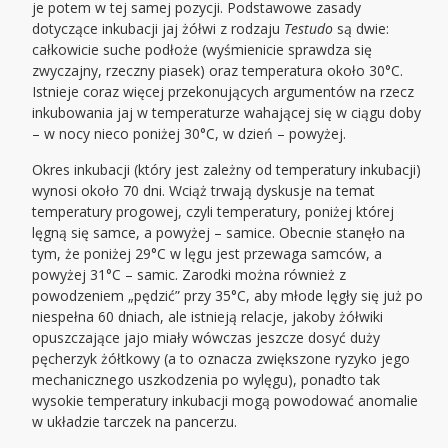
je potem w tej samej pozycji. Podstawowe zasady
dotyczące inkubacji jaj żółwi z rodzaju
Testudo
są dwie:
całkowicie suche podłoże (wyśmienicie sprawdza się
zwyczajny, rzeczny piasek) oraz temperatura około 30°C.
Istnieje coraz więcej przekonujących argumentów na rzecz
inkubowania jaj w temperaturze wahającej się w ciągu doby
– w nocy nieco poniżej 30°C, w dzień – powyżej.
Okres inkubacji (który jest zależny od temperatury inkubacji)
wynosi około 70 dni. Wciąż trwają dyskusje na temat
temperatury progowej, czyli temperatury, poniżej której
lęgną się samce, a powyżej – samice. Obecnie stanęło na
tym, że poniżej 29°C w lęgu jest przewaga samców, a
powyżej 31°C – samic. Zarodki można również z
powodzeniem „pędzić” przy 35°C, aby młode lęgły się już po
niespełna 60 dniach, ale istnieją relacje, jakoby żółwiki
opuszczające jajo miały wówczas jeszcze dosyć duży
pęcherzyk żółtkowy (a to oznacza zwiększone ryzyko jego
mechanicznego uszkodzenia po wylęgu), ponadto tak
wysokie temperatury inkubacji mogą powodować anomalie
w układzie tarczek na pancerzu.