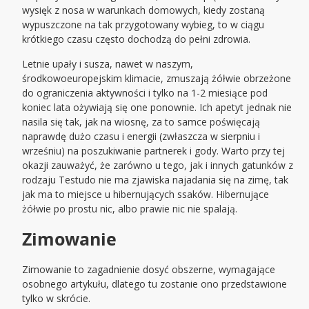
wysięk z nosa w warunkach domowych, kiedy zostaną
wypuszczone na tak przygotowany wybieg, to w ciągu
krótkiego czasu często dochodzą do pełni zdrowia.
Letnie upały i susza, nawet w naszym,
środkowoeuropejskim klimacie, zmuszają żółwie obrzeżone
do ograniczenia aktywności i tylko na 1-2 miesiące pod
koniec lata ożywiają się one ponownie. Ich apetyt jednak nie
nasila się tak, jak na wiosnę, za to samce poświęcają
naprawdę dużo czasu i energii (zwłaszcza w sierpniu i
wrześniu) na poszukiwanie partnerek i gody. Warto przy tej
okazji zauważyć, że zarówno u tego, jak i innych gatunków z
rodzaju Testudo nie ma zjawiska najadania się na zimę, tak
jak ma to miejsce u hibernujących ssaków. Hibernujące
żółwie po prostu nic, albo prawie nic nie spalają.
Zimowanie
Zimowanie to zagadnienie dosyć obszerne, wymagające
osobnego artykułu, dlatego tu zostanie ono przedstawione
tylko w skrócie.