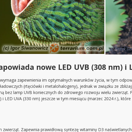
zapowiada nowe LED UVB (308 nm) i 
t wymaga zapewnienia im optymalnych warunków życia, w tym odpow
ładowczych (rtęciówki i metalohalogeny), jednak w związku ze zbliża
aną bez lamp UVB koniecznych do zdrowego rozwoju wielu zwierząt. Fi
i LED UVA (330 nm) jeszcze w tym miesiącu (marzec 2024 r.), które
 zwierząt. Zapewnia prawidłową syntezę witaminy D3 naświetlanych 