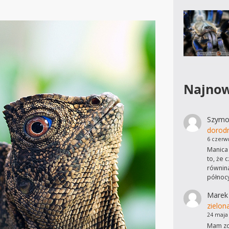
Najnow
Szymo
dorod
6 czerw
Manica 
to, że 
równina
północ
Marek
zielon
24 maja
Mam zdj