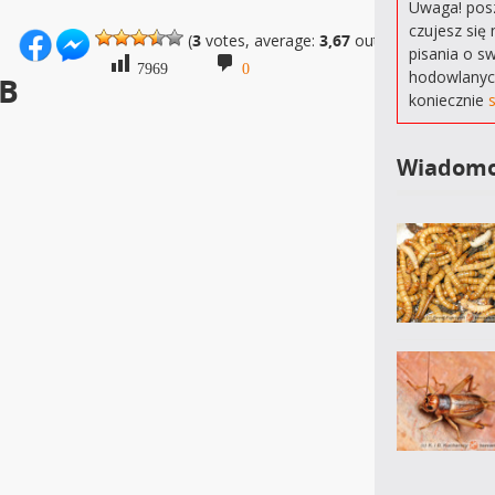
Uwaga! posz
czujesz się 
(
3
votes, average:
3,67
out of 5)
pisania o s
7969
0
hodowlanyc
VB
koniecznie
Wiadomo