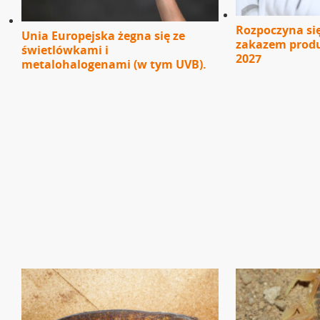
Rozpoczyna si
Unia Europejska żegna się ze
zakazem produ
świetlówkami i
2027
metalohalogenami (w tym UVB).