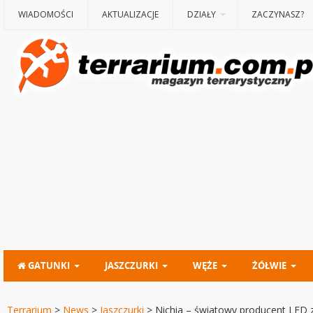
WIADOMOŚCI
AKTUALIZACJE
DZIAŁY
ZACZYNASZ?
GATUNKI
JASZCZURKI
WĘŻE
ŻÓŁWIE
Terrarium
>
News
>
Jaszczurki
>
Nichia – światowy producent LED