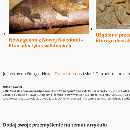
Użądlona prze
Nowy gekon z Nowej Kaledonii –
którego dostał
Rhacodactylus willihenkeli
Jesteśmy na Google News.
Dołącz do nas
i śledź Terrarium codzien
NOTA PRAWNA
ZABRANIA SIĘ kopiowania zdjęć oraz utworów (artykułów) w całości lub w części BEZ ZGODY właścic
Zgodnie z Ustawą o Prawie Autorskim i Prawach Pokrewnych z dnia 4 lutego 1994 roku (Dz.U.94 Nr 24 p
zarobkowych, bez zezwolenia autora jest zabronione i stanowi naruszenie praw autorskich oraz podlega
Dodaj swoje przemyślenie na temat artykułu