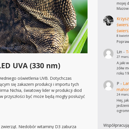
mojej d
Mazows
Krzysz
świers
świers
8 kwietn
Poprawi
Lin
-
T
27 marc
A jaki 
LED UVA (330 nm)
żółw mo
roku 19
iedniego oświetlenia UVB. Dotychczas
P
-
Lam
jącym się zakazem produkcji i importu tych
mahon
rma Nichia, światowy lider w produkcji diod
24 marc
 w przyszłości być może będą mogły posłużyć
Hej, ja
jedzen
ogromn
Współpracują
zwierząt. Niedobór witaminy D3 zaburza