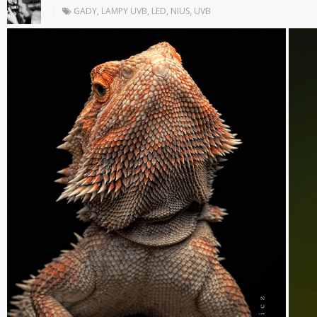
|
GADY
,
LAMPY UVB
,
LED
,
NIUS
,
UVB