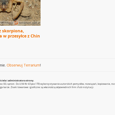
z skorpiona,
a w przesyłce z Chin
nie.
Obserwuj Terrarium
!
iela i administratora strony.
oz. 83, sprost.: Dz.U.94 Nr 43 poz.170) wykorzystywanie autorskich pomysłów, rozwiązań, kopiowanie, ro
 karze. Znaki towarowe i graficzne są własnością odpowiednich firm i/lub instytucji.