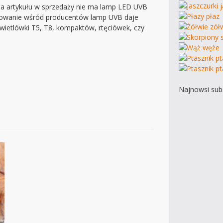
nia artykułu w sprzedaży nie ma lamp LED UVB
resowanie wśród producentów lamp UVB daje
wietlówki T5, T8, kompaktów, rtęciówek, czy
Najnowsi subs