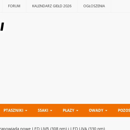
FORUM
KALENDARZ GIEŁD 2026
OGŁOSZENIA
PTASZNIKI
SSAKI
PŁAZY
OWADY
POZOS
 zapowiada nowe LED UVB (308 nm) i LED UVA (330 nm)