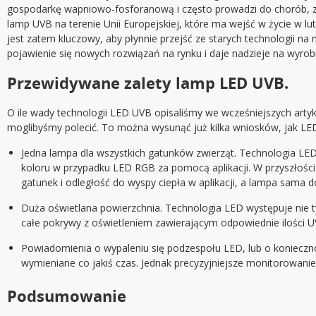
gospodarkę wapniowo-fosforanową i często prowadzi do chorób, z 
lamp UVB na terenie Unii Europejskiej, które ma wejść w życie w 
jest zatem kluczowy, aby płynnie przejść ze starych technologii 
pojawienie się nowych rozwiązań na rynku i daje nadzieje na wyrobie
Przewidywane zalety lamp LED UVB.
O ile wady technologii LED UVB opisaliśmy we wcześniejszych artyk
moglibyśmy polecić. To można wysunąć już kilka wniosków, jak LED 
Jedna lampa dla wszystkich gatunków zwierząt. Technologia LED 
koloru w przypadku LED RGB za pomocą aplikacji. W przyszłośc
gatunek i odległość do wyspy ciepła w aplikacji, a lampa sama
Duża oświetlana powierzchnia. Technologia LED występuje nie t
całe pokrywy z oświetleniem zawierającym odpowiednie ilości UV
Powiadomienia o wypaleniu się podzespołu LED, lub o koniecz
wymieniane co jakiś czas. Jednak precyzyjniejsze monitorowani
Podsumowanie