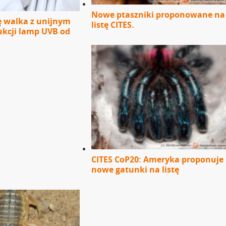
Nowe ptaszniki proponowane na
ę walka z unijnym
listę CITES.
kcji lamp UVB od
CITES CoP20: Ameryka proponuje
nowe gatunki na listę