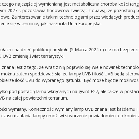
czego najczęściej wymienianą jest metaboliczna choroba kości (ang
lutym 2027 r. pozostawia hodowców zwierząt z obawą, że pozostaną 
na nowe. Zainteresowanie takimi technologiami przez wiodących produ
nie się w terminie, jaki narzuciła Unia Europejska.
ułach i na dzień publikacji artykułu (5 Marca 2024 r.) nie ma bezpi
UVB zmienią świat terrarystyki.
znana jest z tego, że wraz z nią pojawiło się wiele nowinek technol
i można zatem spodziewać się, że lampy UVB i ilość UVB będą sterow
 dobierze ilość UVB do wybranego gatunku. Być może będzie możliwoś
ylko pod postacią lamp wkręcanych na gwint E27, ale także w posta
B na całej powierzchni terrarium.
ności wymiany. Konieczność wymiany lamp UVB znana jest każdemu 
e czasu działania lampy umożliwi stworzenie powiadomienia o koniecz