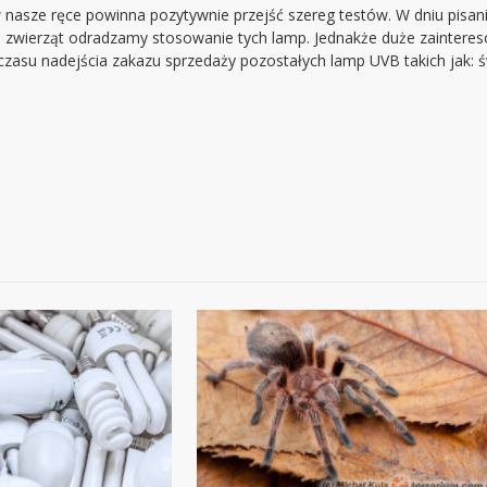
 w nasze ręce powinna pozytywnie przejść szereg testów. W dniu pisa
wo zwierząt odradzamy stosowanie tych lamp. Jednakże duże zainte
czasu nadejścia zakazu sprzedaży pozostałych lamp UVB takich jak: ś