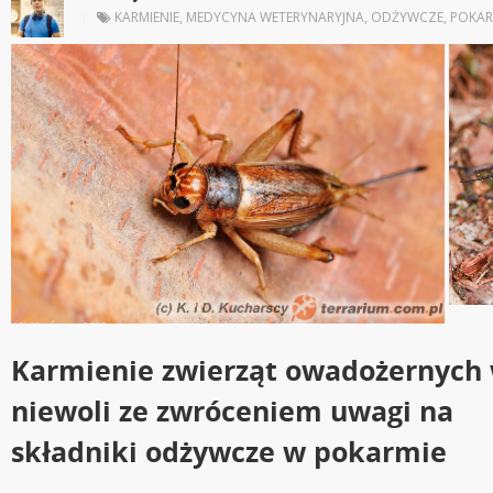
|
KARMIENIE
,
MEDYCYNA WETERYNARYJNA
,
ODŻYWCZE
,
POKA
Karmienie zwierząt owadożernych
niewoli ze zwróceniem uwagi na
składniki odżywcze w pokarmie