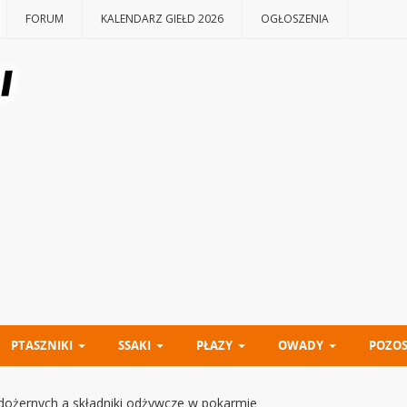
FORUM
KALENDARZ GIEŁD 2026
OGŁOSZENIA
PTASZNIKI
SSAKI
PŁAZY
OWADY
POZOS
dożernych a składniki odżywcze w pokarmie