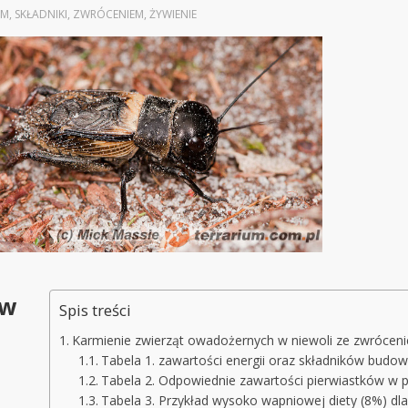
RM
,
SKŁADNIKI
,
ZWRÓCENIEM
,
ŻYWIENIE
 w
Spis treści
Karmienie zwierząt owadożernych w niewoli ze zwrócen
Tabela 1. zawartości energii oraz składników bud
Tabela 2. Odpowiednie zawartości pierwiastków w 
Tabela 3. Przykład wysoko wapniowej diety (8%) dla