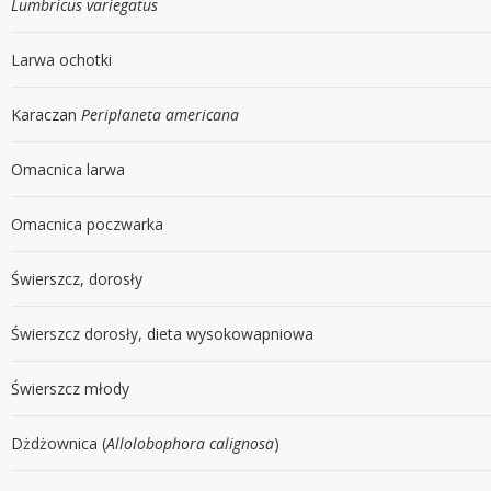
Lumbricus variegatus
Larwa ochotki
Karaczan
Periplaneta americana
Omacnica larwa
Omacnica poczwarka
Świerszcz, dorosły
Świerszcz dorosły, dieta wysokowapniowa
Świerszcz młody
Dżdżownica (
Allolobophora calignosa
)