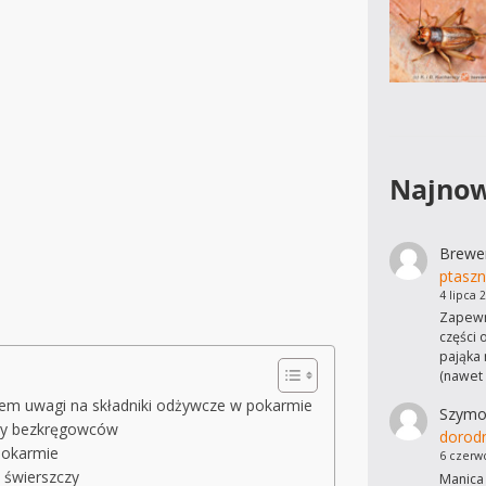
Najnow
Brewe
ptaszn
4 lipca 
Zapewn
części 
pająka 
(nawet
iem uwagi na składniki odżywcze w pokarmie
Szymo
owy bezkręgowców
dorod
pokarmie
6 czerw
 świerszczy
Manica 