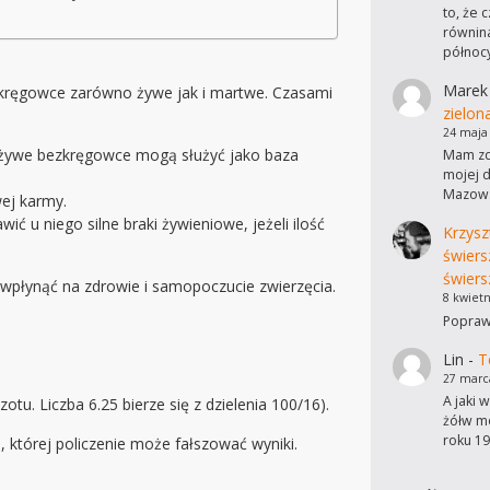
to, że 
równina
północ
Marek
zkręgowce zarówno żywe jak i martwe. Czasami
zielon
24 maja
) żywe bezkręgowce mogą służyć jako baza
Mam zdj
mojej d
Mazows
ej karmy.
 u niego silne braki żywieniowe, jeżeli ilość
Krzysz
świers
świers
płynąć na zdrowie i samopoczucie zwierzęcia.
8 kwietn
Poprawi
Lin
-
T
27 marc
A jaki 
u. Liczba 6.25 bierze się z dzielenia 100/16).
żółw mo
roku 19
 której policzenie może fałszować wyniki.