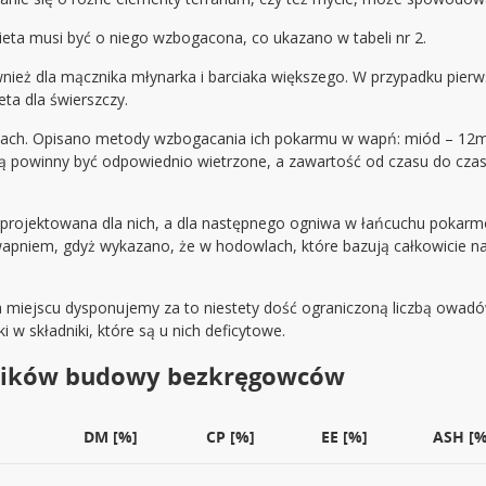
dieta musi być o niego wzbogacona, co ukazano w tabeli nr 2.
ż dla mącznika młynarka i barciaka większego. W przypadku pierws
ta dla świerszczy.
ach. Opisano metody wzbogacania ich pokarmu w wapń: miód – 12ml, 
rmą powinny być odpowiednio wietrzone, a zawartość od czasu do czas
aprojektowana dla nich, a dla następnego ogniwa w łańcuchu pokarmo
pniem, gdyż wykazano, że w hodowlach, które bazują całkowicie n
 miejscu dysponujemy za to niestety dość ograniczoną liczbą owad
 składniki, które są u nich deficytowe.
adników budowy bezkręgowców
DM [%]
CP [%]
EE [%]
ASH [%