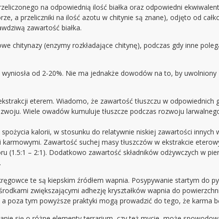
eliczonego na odpowiednią ilość białka oraz odpowiedni ekwiwalent i
e, a przeliczniki na ilość azotu w chitynie są znane), odjęto od całkow
wdziwą zawartość białka.
we chitynazy (enzymy rozkładające chitynę), podczas gdy inne poleg
 wyniosła od 2-20%. Nie ma jednakże dowodów na to, by uwolniony 
strakcji eterem. Wiadomo, że zawartość tłuszczu w odpowiednich g
rozwoju. Wiele owadów kumuluje tłuszcze podczas rozwoju larwalneg
pożycia kalorii, w stosunku do relatywnie niskiej zawartości innyc
ami karmowymi. Zawartość suchej masy tłuszczów w ekstrakcie etero
oru (1.5:1 – 2:1). Dodatkowo zawartość składników odżywczych w pier
.
kręgowce te są kiepskim źródłem wapnia. Posypywanie startym do p
odkami zwiększającymi adhezję kryształków wapnia do powierzchni c
a, a poza tym powyższe praktyki mogą prowadzić do tego, że karma b
eranie się o różne elementy terrarium, czy też mycie, może spowodow