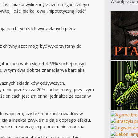
Współpracują
lości białka wyliczony z azotu organicznego
itej ilości białka, ową „hipotetyczną ilość”
ają na chitynazach wydzielanych przez
z chityny azot mógł być wykorzystany do
atunkach waha się od 4-55% suchej masy i
o, w tym dwa dobrze znane: larwa barciaka
h ważnych składników odżywczych.
wym nie przekracza 20% suchej masy, przy czym
ścienicach jest zmienna, jednakże zależąca w
yłu wapniem, czy też maczanie owadów w
iała insekta zwykle nie daje dobrego efektu,
ędzie dla zwierzęcia po prostu niesmaczna.
ać, że suplement szybko z niego zejdzie.