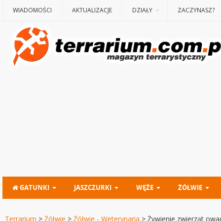
WIADOMOŚCI
AKTUALIZACJE
DZIAŁY
ZACZYNASZ?
GATUNKI
JASZCZURKI
WĘŻE
ŻÓŁWIE
Terrarium
>
Żółwie
>
Żółwie - Weterynaria
>
Żywienie zwierząt owa