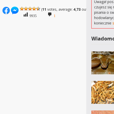
Uwaga! posz
czujesz się 
(
11
votes, average:
4,73
out of 5)
pisania o s
9935
1
hodowlanyc
koniecznie
Wiadomo