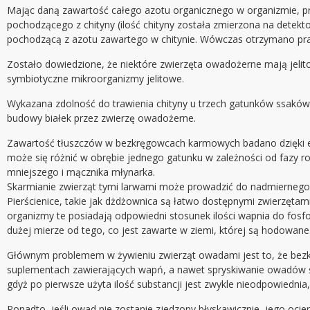
Mając daną zawartość całego azotu organicznego w organizmie, prz
pochodzącego z chityny (ilość chityny została zmierzona na detektorz
pochodzącą z azotu zawartego w chitynie. Wówczas otrzymano pra
Zostało dowiedzione, że niektóre zwierzęta owadożerne mają jelito
symbiotyczne mikroorganizmy jelitowe.
Wykazana zdolność do trawienia chityny u trzech gatunków ssaków
budowy białek przez zwierzę owadożerne.
Zawartość tłuszczów w bezkręgowcach karmowych badano dzięki ek
może się różnić w obrębie jednego gatunku w zależności od fazy 
mniejszego i mącznika młynarka.
Skarmianie zwierząt tymi larwami może prowadzić do nadmiernego s
Pierścienice, takie jak dżdżownica są łatwo dostępnymi zwierzęt
organizmy te posiadają odpowiedni stosunek ilości wapnia do fosf
dużej mierze od tego, co jest zawarte w ziemi, której są hodowane
Głównym problemem w żywieniu zwierząt owadami jest to, że bez
suplementach zawierających wapń, a nawet spryskiwanie owadów śr
gdyż po pierwsze użyta ilość substancji jest zwykle nieodpowiedni
Ponadto, jeśli owad nie zostanie zjedzony błyskawicznie, jego oci