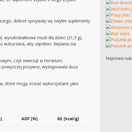
zego, dobrze spisywały się zwykłe suplementy
wysokobiałkowe musli dla dzieci (21,3 g),
u wzburzana, aby zapobiec zlepianiu się
Najnowsi subs
wym, czyli zwierząt w terrarium.
a powyższej pożywce, występowała duża
ów, które mogą zostać wykorzystane jako
]
ADF [%]
GE [kcal/g]