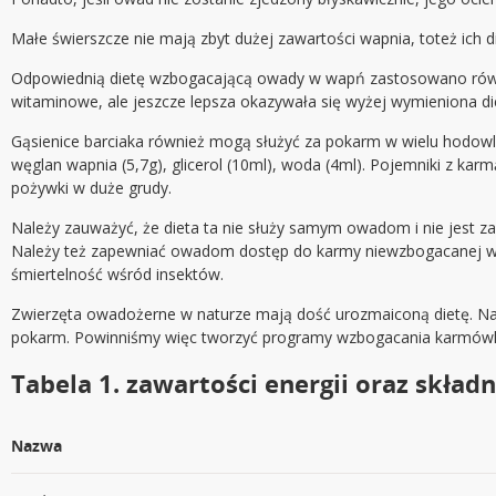
Małe świerszcze nie mają zbyt dużej zawartości wapnia, toteż ich 
Odpowiednią dietę wzbogacającą owady w wapń zastosowano równie
witaminowe, ale jeszcze lepsza okazywała się wyżej wymieniona die
Gąsienice barciaka również mogą służyć za pokarm w wielu hodowl
węglan wapnia (5,7g), glicerol (10ml), woda (4ml). Pojemniki z ka
pożywki w duże grudy.
Należy zauważyć, że dieta ta nie służy samym owadom i nie jest z
Należy też zapewniać owadom dostęp do karmy niewzbogacanej wa
śmiertelność wśród insektów.
Zwierzęta owadożerne w naturze mają dość urozmaiconą dietę. Na
pokarm. Powinniśmy więc tworzyć programy wzbogacania karmówki w
Tabela 1. zawartości energii oraz skł
Nazwa