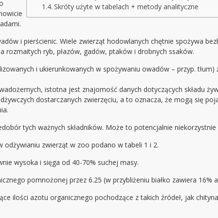
o
Skróty użyte w tabelach + metody analityczne
nowicie
wadami.
adów i pierścienic. Wiele zwierząt hodowlanych chętnie spożywa be
a rozmaitych ryb, płazów, gadów, ptaków i drobnych ssaków.
jalizowanych i ukierunkowanych w spożywaniu owadów – przyp. tłum
wadożernych, istotna jest znajomość danych dotyczących składu żyw
żywczych dostarczanych zwierzęciu, a to oznacza, że mogą się pojawić
ia.
ór tych ważnych składników. Może to potencjalnie niekorzystnie w
odżywianiu zwierząt w zoo podano w tabeli 1 i 2.
nie wysoka i sięga od 40-70% suchej masy.
cznego pomnożonej przez 6.25 (w przybliżeniu białko zawiera 16% azot
ilości azotu organicznego pochodzące z takich źródeł, jak chityna,