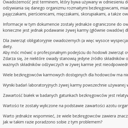
Owadożerność jest terminem, który bywa używany w odniesieniu d
odżywiania się danego organizmu rozmaitymi bezkręgowcami, mia
pajęczakami, pierścienicami, mięczakami, skorupiakami, a także o
Informacje w tym dokumencie zostały jednakże ograniczone do ow
konieczne jest jednak podawanie żywej karmy (głównie owadów) dl
Dla zwierząt obligatoryjnie owadożernych (a więc wysoce wyspec
diety.
Aby móc mówić o profesjonalnym podejściu do hodowli zwierząt o
Zdarza się, że niektóre owady stanowią jedyne źródło składników od
ważnych składników odżywczych w żywej karmie jest nieodpowiedn
Wiele bezkręgowców karmowych dostępnych dla hodowców ma niedob
Wyniki badań laboratoryjnych żywej karmy powszechnie używanej w 
Zawartość białek w badanych gatunkach bezkręgowców jest relatyw
Wartości te zostały wyliczone na podstawie zawartości azotu organi
Warto jednakże wspomnieć, że wiele bezkręgowców zawiera znaczące 
Jak w takim razie poradzono sobie z tym problemem?