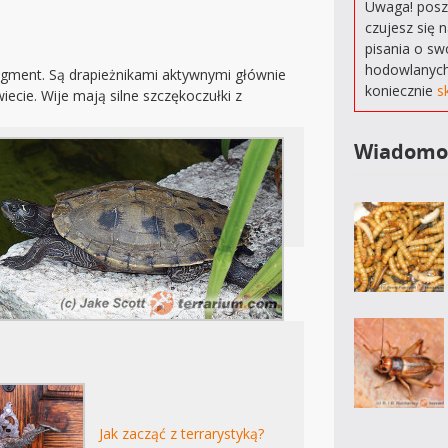
Uwaga! poszu
czujesz się 
pisania o sw
hodowlanych
gment. Są drapieżnikami aktywnymi głównie
koniecznie
s
cie. Wije mają silne szczękoczułki z
Wiadomo
Jak zacząć z terrarystyką?