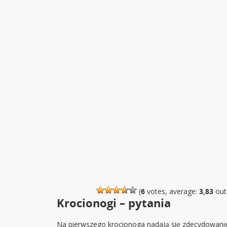
(
6
votes, average:
3,83
out
Krocionogi – pytania
Na pierwszego krocionoga nadają się zdecydowani