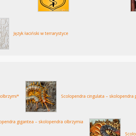
Język łaciński w terrarystyce
 olbrzymi*
Scolopendra cingulata – skolopendra
opendra gigantea – skolopendra olbrzymia
Scolo