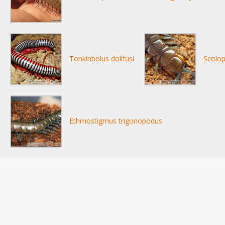
Tonkinbolus dollfusi
Scolop
Ethmostigmus trigonopodus