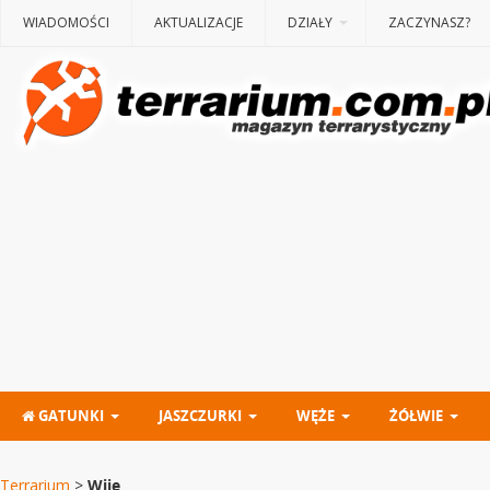
WIADOMOŚCI
AKTUALIZACJE
DZIAŁY
ZACZYNASZ?
GATUNKI
JASZCZURKI
WĘŻE
ŻÓŁWIE
Terrarium
>
Wije