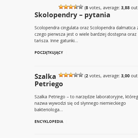
(
8
votes, average:
3,88
out
Skolopendry – pytania
Scolopendra cingulata oraz Scolopendra dalmatica 
czego pierwsza jest o wiele bardziej dostępna oraz
tańsza. Inne gatunki…
POCZĄTKUJĄCY
|
Szalka
(
2
votes, average:
3,00
out
Petriego
Szalka Petriego – to narzędzie laboratoryjne, które
nazwa wywodzi się od słynnego niemieckiego
bakteriologa…
ENCYKLOPEDIA
|