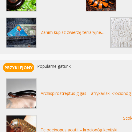
Zanim kupisz zwierzę terraryjne…
Popularne gatunki
Archispirostreptus gigas – afrykański krocionóg
Scol
Telodeinopus aoutii – krocionóg kenijski