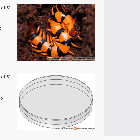
 of 5)
z
 of 5)
go