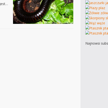
 jest…
Najnowsi subs