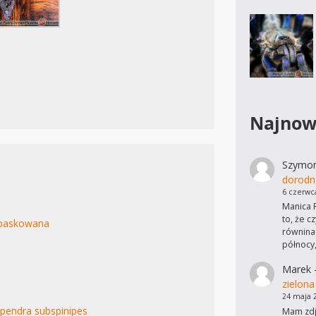
Najnow
Szymo
dorodn
6 czerwc
Manica R
to, że c
 paskowana
równinac
północy
Marek
zielona
24 maja 
pendra subspinipes
Mam zdję