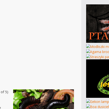
 of 5)
e