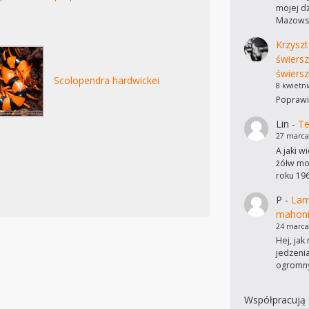
mojej dz
Mazowsz
Krzyszt
świers
świersz
Scolopendra hardwickei
8 kwietni
Poprawi
Lin
-
Te
27 marca
A jaki w
żółw mo
roku 19
P
-
Lam
mahon
24 marca
Hej, ja
jedzeni
ogromn
Współpracują 