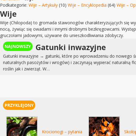
Podkategorie:
Wije – Artykuły
(10)
Wije – Encyklopedia
(64)
Wije – Op
Wije
Wije (Chilopoda) to gromada stawonogów charakteryzujących się w
nocą, żywiąc się owadami i innymi drobnymi bezkręgowcami. Występuj
gruczołami jadowymi, używane do unieszkodliwiania zdobyczy.
Gatunki inwazyjne
Gatunki inwazyjne → gatunki, które po wprowadzeniu do nowego ś
naturalnych pasożytów i wrogów) i zaczynają wypierać naturalną f
roślin jak i zwierząt. W…
Krocionogi – pytania
Skolo