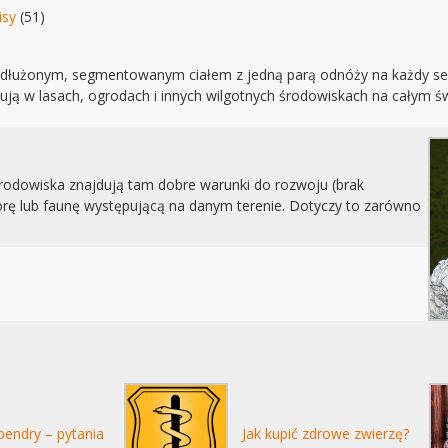
isy
(51)
ydłużonym, segmentowanym ciałem z jedną parą odnóży na każdy se
ą w lasach, ogrodach i innych wilgotnych środowiskach na całym świe
rodowiska znajdują tam dobre warunki do rozwoju (brak
lorę lub faunę występującą na danym terenie. Dotyczy to zarówno
pendry – pytania
Jak kupić zdrowe zwierzę?