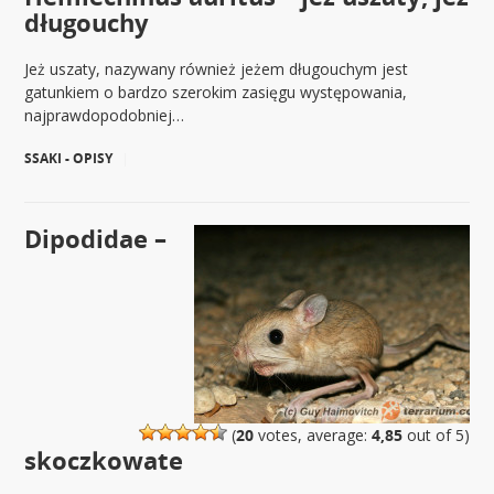
długouchy
Jeż uszaty, nazywany również jeżem długouchym jest
gatunkiem o bardzo szerokim zasięgu występowania,
najprawdopodobniej…
SSAKI - OPISY
|
Dipodidae –
(
20
votes, average:
4,85
out of 5)
skoczkowate