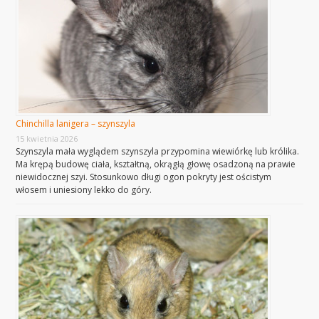
Chinchilla lanigera – szynszyla
15 kwietnia 2026
Szynszyla mała wyglądem szynszyla przypomina wiewiórkę lub królika.
Ma krępą budowę ciała, kształtną, okrągłą głowę osadzoną na prawie
niewidocznej szyi. Stosunkowo długi ogon pokryty jest ościstym
włosem i uniesiony lekko do góry.