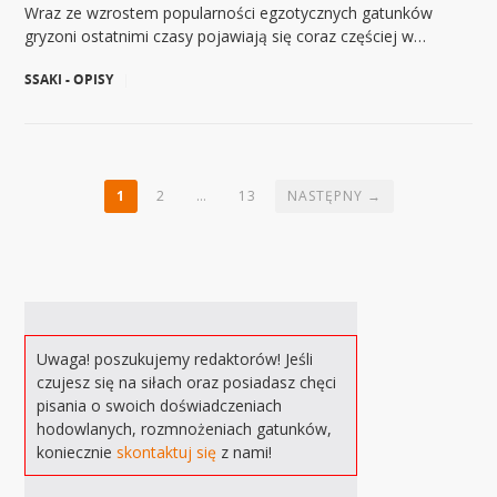
Wraz ze wzrostem popularności egzotycznych gatunków
gryzoni ostatnimi czasy pojawiają się coraz częściej w…
SSAKI - OPISY
|
1
2
…
13
NASTĘPNY →
Uwaga! poszukujemy redaktorów! Jeśli
czujesz się na siłach oraz posiadasz chęci
pisania o swoich doświadczeniach
hodowlanych, rozmnożeniach gatunków,
koniecznie
skontaktuj się
z nami!