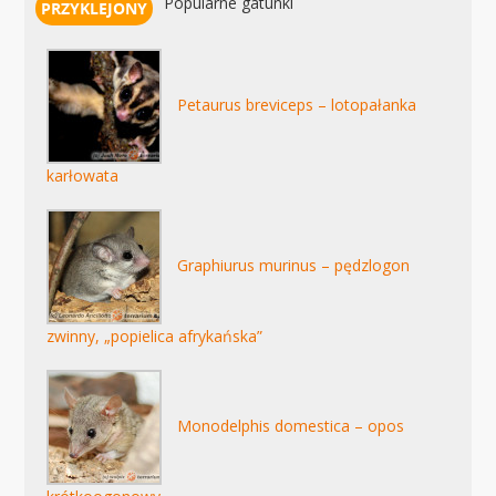
Popularne gatunki
Petaurus breviceps – lotopałanka
karłowata
Graphiurus murinus – pędzlogon
zwinny, „popielica afrykańska”
Monodelphis domestica – opos