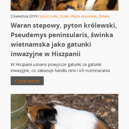
2 kwietnia 2019 /
Jaszczurki
,
Ssaki
,
Węże dusiciele
,
Żółwie
Waran stepowy, pyton królewski,
Pseudemys peninsularis, świnka
wietnamska jako gatunki
inwazyjne w Hiszpanii
W Hiszpanii uznano powyższe gatunki za gatunki
inwazyjne, co zakazuje handlu nimi i ich rozmnażania.
Czytaj więcej