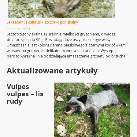
Sekeetamys calurus – szczotkogon skalny
25 marca 2024
Szczotkogony skalne są średniej wielkości gryzoniami, o wadze
dochodzącej do 90 g. Posiadają duże uszy oraz długie wąsy.
Umaszczenie jest koloru ciemno piaskowego z czarnymi końcówkami
włosów na grzbiecie i delikatne kremowe na brzuchu. Występuje
bardzo wyraźna linia oddzielająca umaszczenie grzbietu od brzucha.
Aktualizowane artykuły
Vulpes
vulpes – lis
rudy