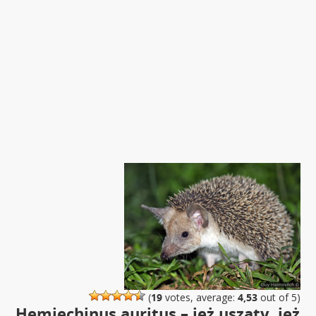
(
19
votes, average:
4,53
out of 5)
Hemiechinus auritus – jeż uszaty, jeż