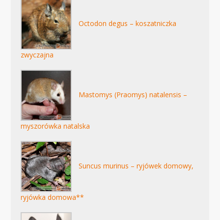
Octodon degus – koszatniczka
zwyczajna
Mastomys (Praomys) natalensis –
myszorówka natalska
Suncus murinus – ryjówek domowy,
ryjówka domowa**