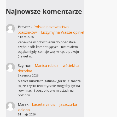
Najnowsze komentarze
Brewer
-
Polskie nazewnictwo
ptaszników – Liczymy na Wasze opinie!
4 lipca 2026
Zapewne w odróżnieniu do pozostałej
części osób komentujących - nie miałem
pająka nigdy, co najwyżej w kącie pokoju
(nawet o…
Szymon
-
Manica rubida – wścieklica
dorodna
6 czerwca 2026
Manica Rubida to gatunek górski. Oznacza
to, że czysto teoretycznie mogłaby żyć na
równinach i pospolicie w miastach na
północy,…
Marek
-
Lacerta viridis – jaszczurka
zielona
24 maja 2026