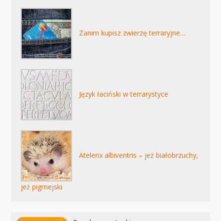
Zanim kupisz zwierzę terraryjne…
Język łaciński w terrarystyce
Atelerix albiventris – jeż białobrzuchy,
jeż pigmejski