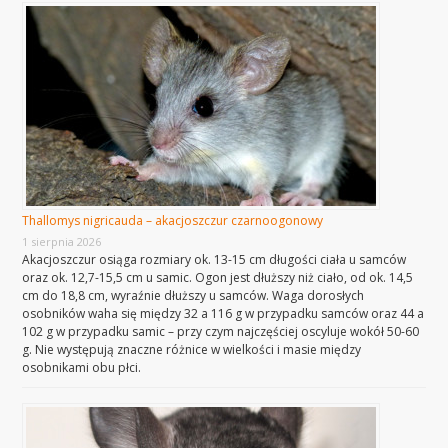
Thallomys nigricauda – akacjoszczur czarnoogonowy
1 sierpnia 2026
Akacjoszczur osiąga rozmiary ok. 13-15 cm długości ciała u samców
oraz ok. 12,7-15,5 cm u samic. Ogon jest dłuższy niż ciało, od ok. 14,5
cm do 18,8 cm, wyraźnie dłuższy u samców. Waga dorosłych
osobników waha się między 32 a 116 g w przypadku samców oraz 44 a
102 g w przypadku samic – przy czym najczęściej oscyluje wokół 50-60
g. Nie występują znaczne różnice w wielkości i masie między
osobnikami obu płci.