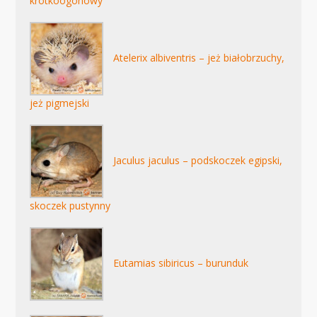
krótkoogonowy
Atelerix albiventris – jeż białobrzuchy,
jeż pigmejski
Jaculus jaculus – podskoczek egipski,
skoczek pustynny
Eutamias sibiricus – burunduk