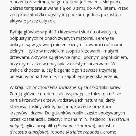
marzec) oraz zimną, wilgotną zimą (czerwiec – sierpień).
Zakres temperatur waha się od 0 zimą do 40°C latem. Przed
zimą koszatniczki magazynują pokarm jednak pozostają
aktywne przez cały rok.
Bytują głównie w pobliżu krzewów i skał na otwartych,
półpustynnych rejonach zwanych matorral. Tereny te
pokryte są w głównej mierze różnymi trawami i roślinami
zielnymi i tylko w niewielkim stopniu krzewami i małymi
drzewami. Aktywne są głównie rano i późnym popołudniem,
przy czym także w nocy śpią z częstymi przerwami. W
trakcie chodzenia, czy biegania ogon zawsze trzymają
uniesiony ponad ziemię, co zapobiega jego skaleczeniu.
W kraju ich pochodzenia uważane są za szkodniki upraw.
Żerują głównie na ziemi, ale wspinają się także na niższe
partie krzewów i drzew. Podstawę ich naturalnej diety
stanowią rośliny zielne, nasiona, korzenie oraz kora
krzewów i drzew. Do gatunków roślin często spożywanych
przez koszatniczki, zaliczyć można m.in.: hediondilla (
Cestrum
palqui
), iglica pospolita (
Erodium cicutarum
), proustia
(
Proustia cuneifolia
), łoboda (
Atriplex repunda
), aromo