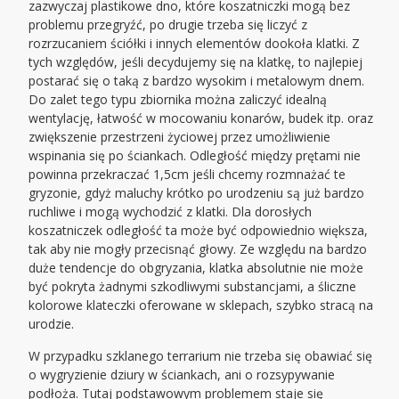
zazwyczaj plastikowe dno, które koszatniczki mogą bez
problemu przegryźć, po drugie trzeba się liczyć z
rozrzucaniem ściółki i innych elementów dookoła klatki. Z
tych względów, jeśli decydujemy się na klatkę, to najlepiej
postarać się o taką z bardzo wysokim i metalowym dnem.
Do zalet tego typu zbiornika można zaliczyć idealną
wentylację, łatwość w mocowaniu konarów, budek itp. oraz
zwiększenie przestrzeni życiowej przez umożliwienie
wspinania się po ściankach. Odległość między prętami nie
powinna przekraczać 1,5cm jeśli chcemy rozmnażać te
gryzonie, gdyż maluchy krótko po urodzeniu są już bardzo
ruchliwe i mogą wychodzić z klatki. Dla dorosłych
koszatniczek odległość ta może być odpowiednio większa,
tak aby nie mogły przecisnąć głowy. Ze względu na bardzo
duże tendencje do obgryzania, klatka absolutnie nie może
być pokryta żadnymi szkodliwymi substancjami, a śliczne
kolorowe klateczki oferowane w sklepach, szybko stracą na
urodzie.
W przypadku szklanego terrarium nie trzeba się obawiać się
o wygryzienie dziury w ściankach, ani o rozsypywanie
podłoża. Tutaj podstawowym problemem staje się