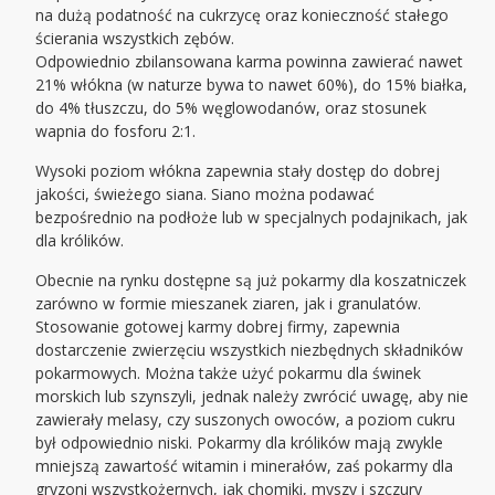
na dużą podatność na cukrzycę oraz konieczność stałego
ścierania wszystkich zębów.
Odpowiednio zbilansowana karma powinna zawierać nawet
21% włókna (w naturze bywa to nawet 60%), do 15% białka,
do 4% tłuszczu, do 5% węglowodanów, oraz stosunek
wapnia do fosforu 2:1.
Wysoki poziom włókna zapewnia stały dostęp do dobrej
jakości, świeżego siana. Siano można podawać
bezpośrednio na podłoże lub w specjalnych podajnikach, jak
dla królików.
Obecnie na rynku dostępne są już pokarmy dla koszatniczek
zarówno w formie mieszanek ziaren, jak i granulatów.
Stosowanie gotowej karmy dobrej firmy, zapewnia
dostarczenie zwierzęciu wszystkich niezbędnych składników
pokarmowych. Można także użyć pokarmu dla świnek
morskich lub szynszyli, jednak należy zwrócić uwagę, aby nie
zawierały melasy, czy suszonych owoców, a poziom cukru
był odpowiednio niski. Pokarmy dla królików mają zwykle
mniejszą zawartość witamin i minerałów, zaś pokarmy dla
gryzoni wszystkożernych, jak chomiki, myszy i szczury