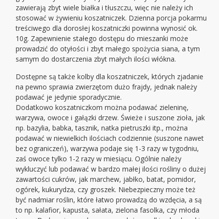
zawierają zbyt wiele białka i tłuszczu, więc nie należy ich
stosować w żywieniu koszatniczek. Dzienna porcja pokarmu
treściwego dla dorosłej koszatniczki powinna wynosić ok.
10g. Zapewnienie stałego dostępu do mieszanki może
prowadzić do otyłości i zbyt małego spożycia siana, a tym
samym do dostarczenia zbyt małych ilości włókna.
Dostępne są także kolby dla koszatniczek, których zjadanie
na pewno sprawia zwierzętom dużo frajdy, jednak należy
podawać je jedynie sporadycznie.
Dodatkowo koszatniczkom można podawać zieleninę,
warzywa, owoce i gałązki drzew. Świeże i suszone zioła, jak
np. bazylia, babka, tasznik, natka pietruszki itp., można
podawać w niewielkich ilościach codziennie (suszone nawet
bez ograniczeń), warzywa podaje się 1-3 razy w tygodniu,
zaś owoce tylko 1-2 razy w miesiącu. Ogólnie należy
wykluczyć lub podawać w bardzo małej ilości rośliny o dużej
zawartości cukrów, jak marchew, jabłko, batat, pomidor,
ogórek, kukurydza, czy groszek. Niebezpieczny może też
być nadmiar roślin, które łatwo prowadzą do wzdęcia, a są
to np. kalafior, kapusta, sałata, zielona fasolka, czy młoda