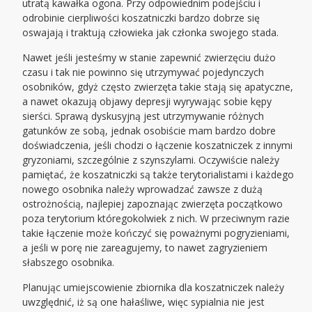
utratą kawałka ogona. Przy odpowiednim podejściu i
odrobinie cierpliwości koszatniczki bardzo dobrze się
oswajają i traktują człowieka jak członka swojego stada.
Nawet jeśli jesteśmy w stanie zapewnić zwierzęciu dużo
czasu i tak nie powinno się utrzymywać pojedynczych
osobników, gdyż często zwierzęta takie stają się apatyczne,
a nawet okazują objawy depresji wyrywając sobie kępy
sierści. Sprawą dyskusyjną jest utrzymywanie różnych
gatunków ze sobą, jednak osobiście mam bardzo dobre
doświadczenia, jeśli chodzi o łączenie koszatniczek z innymi
gryzoniami, szczególnie z szynszylami. Oczywiście należy
pamiętać, że koszatniczki są także terytorialistami i każdego
nowego osobnika należy wprowadzać zawsze z dużą
ostrożnością, najlepiej zapoznając zwierzęta początkowo
poza terytorium któregokolwiek z nich. W przeciwnym razie
takie łączenie może kończyć się poważnymi pogryzieniami,
a jeśli w porę nie zareagujemy, to nawet zagryzieniem
słabszego osobnika.
Planując umiejscowienie zbiornika dla koszatniczek należy
uwzględnić, iż są one hałaśliwe, więc sypialnia nie jest