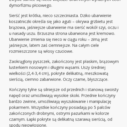
dymorfizmu płciowego.
Sierść jest krótka, nieco szczeciniasta. Dziko ubarwienie
koszatniczki określa się jako aguti – okrywa grzbietu jest
brązowa, jaśniejsze ubarwienie ma sierść wokół szyi, oczu i
u nasady uszu. Brzuszna strona ubarwiona jest kremowo.
Ubarwienie zmienia się nieco w ciągu roku – zimą jest
jaśniejsze, latem zaś ciemniejsze. Na całym ciele
rozmieszczone są włosy czuciowe.
Zaokrąglony pyszczek, zakończony jest płaskim, brązowym
lusterkiem nosowym i długimi wąsami. Uszy średniej
wielkości (2,4-3,4 cm), pokryte delikatną, meszkowatą
sierścią, ciemno zabarwione. Oczy czarne, błyszczące.
Kończyny tylne są silniejsze od przednich i stanową swoisty
napęd oraz umożliwiają wysokie skoki. Przednie kończyny
bardzo zwinne, umożliwiają wyszukiwanie i manipulację
pokarmem. Wszystkie kończyny posiadają po 5 palców
zakończonych drobnymi, ostrymi pazurkami w kolorze
czarnym. Łapki pokryte są delikatną szarawą sierścią, od
spodu nieowłosione.