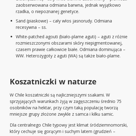
zaobserwowana odmiana barwna, jednak wyjątkowo
rzadka, o niepoznanej genetyce.
Sand (piaskowe) – cały włos jasnorudy. Odmiana
recesywna – ss.
White-patched agouti (biało-plame aguti) – aguti z różnie
rozmieszczonymi obszarami skóry niepigmentowanej,
czasem prawie całkowicie białe. Odmiana dominująca –
WW. Heterozygoty z aguti (WA) są także biało-plame.
Koszatniczki w naturze
W Chile koszatniczki są najliczniejszymi ssakami. W
sprzyjających warunkach żyją w zagęszczeniu średnio 75
osobników na hektar, przy czym taką populację tworzą
mniejsze grupy złożone zwykle z samca i kilku samic.
Dla centralnego Chile typowy jest klimat śródziemnomorski,
który cechuje się gorącym i suchym latem (grudzień –