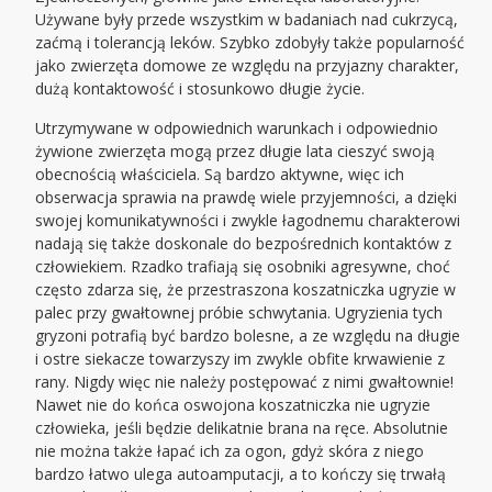
Używane były przede wszystkim w badaniach nad cukrzycą,
zaćmą i tolerancją leków. Szybko zdobyły także popularność
jako zwierzęta domowe ze względu na przyjazny charakter,
dużą kontaktowość i stosunkowo długie życie.
Utrzymywane w odpowiednich warunkach i odpowiednio
żywione zwierzęta mogą przez długie lata cieszyć swoją
obecnością właściciela. Są bardzo aktywne, więc ich
obserwacja sprawia na prawdę wiele przyjemności, a dzięki
swojej komunikatywności i zwykle łagodnemu charakterowi
nadają się także doskonale do bezpośrednich kontaktów z
człowiekiem. Rzadko trafiają się osobniki agresywne, choć
często zdarza się, że przestraszona koszatniczka ugryzie w
palec przy gwałtownej próbie schwytania. Ugryzienia tych
gryzoni potrafią być bardzo bolesne, a ze względu na długie
i ostre siekacze towarzyszy im zwykle obfite krwawienie z
rany. Nigdy więc nie należy postępować z nimi gwałtownie!
Nawet nie do końca oswojona koszatniczka nie ugryzie
człowieka, jeśli będzie delikatnie brana na ręce. Absolutnie
nie można także łapać ich za ogon, gdyż skóra z niego
bardzo łatwo ulega autoamputacji, a to kończy się trwałą