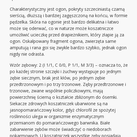
Charakterystyczny jest ogon, pokryty szczeciniastą czarną
sierścią, dłuższą i bardziej zagęszczoną na końcu, w formie
pędzelka. Skóra na ogonie jest bardzo delikatna i łatwo
może się oderwać, co w naturze może koszatniczce
umożliwić ucieczkę przed drapieżnikiem, który złapie ją za
ogon. Oskalpowany fragment ogona, zwierzęta same
amputują i rana goi się zwykle bardzo szybko, jednak ogon
nigdy nie odrasta.
Wzór zębowy: 2 (I 1/1, C 0/0, P 1/1, M 3/3) – oznacza to, że
po każdej stronie szczęki i żuchwy występuje po jednym
zębie siecznym, brak jest kłów, po jednym zębie
przedtrzonowym i po trzy trzonowe. Zęby przedtrzonowe i
trzonowe, zwane wspólnie policzkowymi, mają
powierzchnię ścierną o kształcie zbliżonym do ósemki.
Siekacze zdrowych koszatniczek ubarwione są na
jasnopomarańczowy kolor, gdyż chlorofil ze spożytej
roślinności ulega w organizmie enzymatycznym
przemianom do pomarańczowego barwnika. Białe
zabarwienie zębów może świadczyć o niedoborach
pokarmowych. U koszatniczek wszystkie zęby posiadają