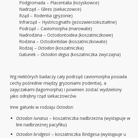
Podgromada – Placentalia (łożyskowce)
Nadrząd – Glires (siekaczowce)
Rząd – Rodentia (gryzonie)
Infrarząd – Hystricognathi (jeżozwierzokształtne)
Podrząd – Caviomorpha (marowate)
Nadrodzina – Octodontoidea (koszatniczkowe)
Rodzina – Octodontidae (koszatniczkowate)
Rodzaj –
Octodon
(koszatniczka)
Gatunek –
Octodon degus
(koszatniczka zwyczajna)
Wg niektórych badaczy cały podrząd caviomorpha posiada
cechy pośrednie między gryzoniami (rodentia), a
zajęczakami (lagomorpha) i powinien zostać wydzielony
jako odrębny rząd siekaczowców.
Inne gatunki w rodzaju
Octodon
:
Octodon lunatus
– koszatniczka nadbrzeżna (występuje w
linii nadbrzeżnej pacyfiku)
Octodon bridgesii
– koszatniczka Bridgesa (występuje u