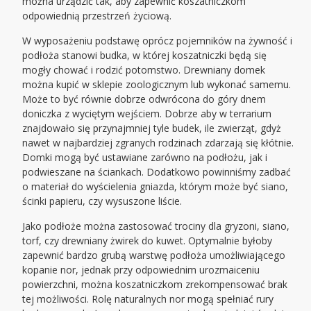
można urządzić tak, aby zapewnić koszatniczkom
odpowiednią przestrzeń życiową.
W wyposażeniu podstawę oprócz pojemników na żywność i
podłoża stanowi budka, w której koszatniczki będą się
mogły chować i rodzić potomstwo. Drewniany domek
można kupić w sklepie zoologicznym lub wykonać samemu.
Może to być równie dobrze odwrócona do góry dnem
doniczka z wyciętym wejściem. Dobrze aby w terrarium
znajdowało się przynajmniej tyle budek, ile zwierząt, gdyż
nawet w najbardziej zgranych rodzinach zdarzają się kłótnie.
Domki mogą być ustawiane zarówno na podłożu, jak i
podwieszane na ściankach. Dodatkowo powinniśmy zadbać
o materiał do wyścielenia gniazda, którym może być siano,
ścinki papieru, czy wysuszone liście.
Jako podłoże można zastosować trociny dla gryzoni, siano,
torf, czy drewniany żwirek do kuwet. Optymalnie byłoby
zapewnić bardzo grubą warstwę podłoża umożliwiającego
kopanie nor, jednak przy odpowiednim urozmaiceniu
powierzchni, można koszatniczkom zrekompensować brak
tej możliwości. Rolę naturalnych nor mogą spełniać rury