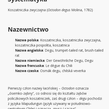
Koszatniczka zwyczajna (
Octodon degus
Molina, 1782)
Nazewnictwo
Nazwa polska
: Koszatniczka, koszatniczka zwyczajna,
koszatniczka pospolita, koszatnica
Nazwa angielska
: Degu, trumpet-tailed rat, brush-tailed
rat
Nazwa niemiecka
: Der Gewöhnliche Degu, Degu
Nazwa francuska
: Le dègue du Chili
Nazwa czeska
: Osmák degu, chilská veverka
Pierwszy człon nazwy łacińskiej –
Octodon
oznacza
„ósemko-zębny”, co odnosi się do kształtu zębów
policzkowych koszatniczek, zaś drugi człon –
degu
pochodzi
z języka Mapudungun (język używany w południowo-
centralnym Chile) i oznacza „mysz / szczur”.