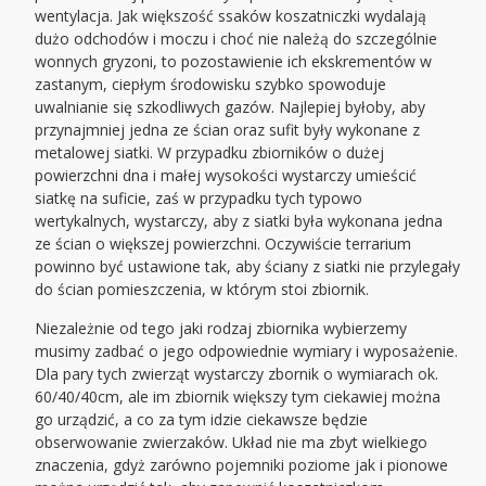
wentylacja. Jak większość ssaków koszatniczki wydalają
dużo odchodów i moczu i choć nie należą do szczególnie
wonnych gryzoni, to pozostawienie ich ekskrementów w
zastanym, ciepłym środowisku szybko spowoduje
uwalnianie się szkodliwych gazów. Najlepiej byłoby, aby
przynajmniej jedna ze ścian oraz sufit były wykonane z
metalowej siatki. W przypadku zbiorników o dużej
powierzchni dna i małej wysokości wystarczy umieścić
siatkę na suficie, zaś w przypadku tych typowo
wertykalnych, wystarczy, aby z siatki była wykonana jedna
ze ścian o większej powierzchni. Oczywiście terrarium
powinno być ustawione tak, aby ściany z siatki nie przylegały
do ścian pomieszczenia, w którym stoi zbiornik.
Niezależnie od tego jaki rodzaj zbiornika wybierzemy
musimy zadbać o jego odpowiednie wymiary i wyposażenie.
Dla pary tych zwierząt wystarczy zbornik o wymiarach ok.
60/40/40cm, ale im zbiornik większy tym ciekawiej można
go urządzić, a co za tym idzie ciekawsze będzie
obserwowanie zwierzaków. Układ nie ma zbyt wielkiego
znaczenia, gdyż zarówno pojemniki poziome jak i pionowe