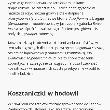
Życie w grupach ułatwia koszatniczkom unikanie
drapieżników. Do zwierząt polujących na te gryzonie w
naturze zaliczyć można głównie ptaki drapieżne:
płomykówkę (
Tyto alba
), sowę błotną (
Asio flammeus
), aguję
(
Geranoaetus melanoleucus
), czy jastrzębia z gatunku
Buteo
fuscescens
. Spośród ssaków zagrożeniem jest głównie lis
andyjski (
Lycalopex culpaeus
).
Koszatniczki są istotnymi wektorami wielu pasożytów, w
tym także groźnych dla ludzi, jak wrzęcha
Linguatula serrata
,
tasiemiec bąblowcowy (
Echinococcus granulosus
), czy
świdrowiec
Trypanosoma cruzi
. Ma to spore znaczenie
zoonotyczne szczególnie ze względu na dużą liczebność
koszatniczek w naturze i ich częste przebywanie w pobliżu
siedlisk ludzkich.
Kosztaniczki
w hodowli
W 1964 roku koszatniczki zostały sprowadzone do Stanów
Zjednoczonych, głównie jako zwierzęta laboratoryjne.