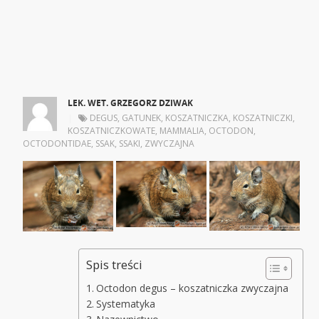
LEK. WET. GRZEGORZ DZIWAK
|
DEGUS
,
GATUNEK
,
KOSZATNICZKA
,
KOSZATNICZKI
,
KOSZATNICZKOWATE
,
MAMMALIA
,
OCTODON
,
OCTODONTIDAE
,
SSAK
,
SSAKI
,
ZWYCZAJNA
Spis treści
Octodon degus – koszatniczka zwyczajna
Systematyka