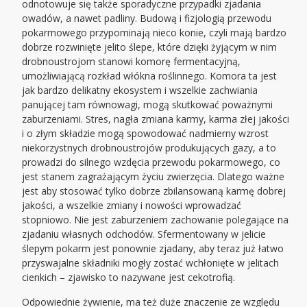
odnotowuje się także sporadyczne przypadki zjadania
owadów, a nawet padliny. Budową i fizjologią przewodu
pokarmowego przypominają nieco konie, czyli mają bardzo
dobrze rozwinięte jelito ślepe, które dzięki żyjącym w nim
drobnoustrojom stanowi komorę fermentacyjną,
umożliwiającą rozkład włókna roślinnego. Komora ta jest
jak bardzo delikatny ekosystem i wszelkie zachwiania
panującej tam równowagi, mogą skutkować poważnymi
zaburzeniami. Stres, nagła zmiana karmy, karma złej jakości
i o złym składzie mogą spowodować nadmierny wzrost
niekorzystnych drobnoustrojów produkujących gazy, a to
prowadzi do silnego wzdęcia przewodu pokarmowego, co
jest stanem zagrażającym życiu zwierzęcia. Dlatego ważne
jest aby stosować tylko dobrze zbilansowaną karmę dobrej
jakości, a wszelkie zmiany i nowości wprowadzać
stopniowo. Nie jest zaburzeniem zachowanie polegające na
zjadaniu własnych odchodów. Sfermentowany w jelicie
ślepym pokarm jest ponownie zjadany, aby teraz już łatwo
przyswajalne składniki mogły zostać wchłonięte w jelitach
cienkich – zjawisko to nazywane jest cekotrofią.
Odpowiednie żywienie, ma też duże znaczenie ze względu