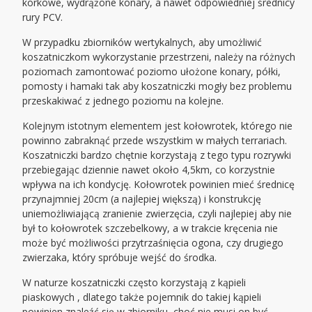
korkowe, wydrążone konary, a nawet odpowiedniej średnicy
rury PCV.
W przypadku zbiorników wertykalnych, aby umożliwić
koszatniczkom wykorzystanie przestrzeni, należy na różnych
poziomach zamontować poziomo ułożone konary, półki,
pomosty i hamaki tak aby koszatniczki mogły bez problemu
przeskakiwać z jednego poziomu na kolejne.
Kolejnym istotnym elementem jest kołowrotek, którego nie
powinno zabraknąć przede wszystkim w małych terrariach.
Koszatniczki bardzo chętnie korzystają z tego typu rozrywki
przebiegając dziennie nawet około 4,5km, co korzystnie
wpływa na ich kondycję. Kołowrotek powinien mieć średnicę
przynajmniej 20cm (a najlepiej większą) i konstrukcję
uniemożliwiającą zranienie zwierzęcia, czyli najlepiej aby nie
był to kołowrotek szczebelkowy, a w trakcie kręcenia nie
może być możliwości przytrzaśnięcia ogona, czy drugiego
zwierzaka, który spróbuje wejść do środka.
W naturze koszatniczki często korzystają z kąpieli
piaskowych , dlatego także pojemnik do takiej kąpieli
powinien znaleźć się w zbiorniku, choć nie musi on być