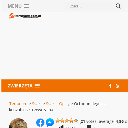
MENU
ZWIERZĘTA
Terrarium
>
Ssaki
>
Ssaki - Opisy
>
Octodon degus –
koszatniczka zwyczajna
(
21
votes, average:
4,86
ou