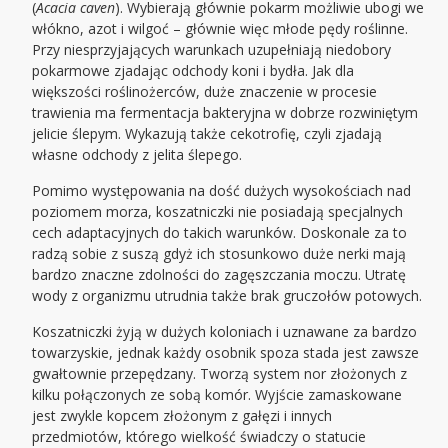
(
Acacia caven
). Wybierają głównie pokarm możliwie ubogi we
włókno, azot i wilgoć – głównie więc młode pędy roślinne.
Przy niesprzyjających warunkach uzupełniają niedobory
pokarmowe zjadając odchody koni i bydła. Jak dla
większości roślinożerców, duże znaczenie w procesie
trawienia ma fermentacja bakteryjna w dobrze rozwiniętym
jelicie ślepym. Wykazują także cekotrofię, czyli zjadają
własne odchody z jelita ślepego.
Pomimo występowania na dość dużych wysokościach nad
poziomem morza, koszatniczki nie posiadają specjalnych
cech adaptacyjnych do takich warunków. Doskonale za to
radzą sobie z suszą gdyż ich stosunkowo duże nerki mają
bardzo znaczne zdolności do zagęszczania moczu. Utratę
wody z organizmu utrudnia także brak gruczołów potowych.
Koszatniczki żyją w dużych koloniach i uznawane za bardzo
towarzyskie, jednak każdy osobnik spoza stada jest zawsze
gwałtownie przepędzany. Tworzą system nor złożonych z
kilku połączonych ze sobą komór. Wyjście zamaskowane
jest zwykle kopcem złożonym z gałęzi i innych
przedmiotów, którego wielkość świadczy o statucie