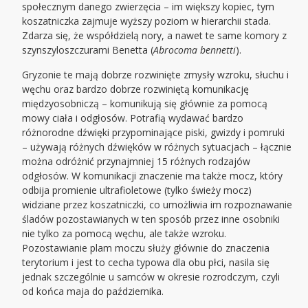
społecznym danego zwierzęcia – im większy kopiec, tym
koszatniczka zajmuje wyższy poziom w hierarchii stada.
Zdarza się, że współdzielą nory, a nawet te same komory z
szynszyloszczurami Benetta (
Abrocoma bennetti
).
Gryzonie te mają dobrze rozwinięte zmysły wzroku, słuchu i
węchu oraz bardzo dobrze rozwiniętą komunikację
międzyosobniczą – komunikują się głównie za pomocą
mowy ciała i odgłosów. Potrafią wydawać bardzo
różnorodne dźwięki przypominające piski, gwizdy i pomruki
– używają różnych dźwięków w różnych sytuacjach – łącznie
można odróżnić przynajmniej 15 różnych rodzajów
odgłosów. W komunikacji znaczenie ma także mocz, który
odbija promienie ultrafioletowe (tylko świeży mocz)
widziane przez koszatniczki, co umożliwia im rozpoznawanie
śladów pozostawianych w ten sposób przez inne osobniki
nie tylko za pomocą węchu, ale także wzroku.
Pozostawianie plam moczu służy głównie do znaczenia
terytorium i jest to cecha typowa dla obu płci, nasila się
jednak szczególnie u samców w okresie rozrodczym, czyli
od końca maja do października.