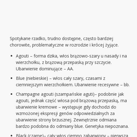
Spotykane rzadko, trudno dostępne, często bardziej
chorowite, problematyczne w rozrodzie i krócej żyjące.
Agouti – forma dzika, włos brązowo-szary u nasady i na
wierzchołku, z brązową przepaską przy szczycie.
Ubarwienie dominujące – AA.
Blue (niebieskie) – włos cały szary, czasami z
ciemniejszym wierzchołkiem. Ubarwienie recesywne – bb.
Champagne agouti (szampańskie aguti)– podobnie jak
agouti, jednak część włosa pod brązową przepaską, ma
ubarwienie kremowe – występuje gdy dochodzi do
wzmożonej ekspresji genów odpowiedzialnych za
ubarwienie strony brzusznej. Zewnętrznie odmiana
bardzo podobna do odmiany blue. Genetyka niepoznana.
Black (czarne)– cały włos ciemno zabarwiony – pierwsza