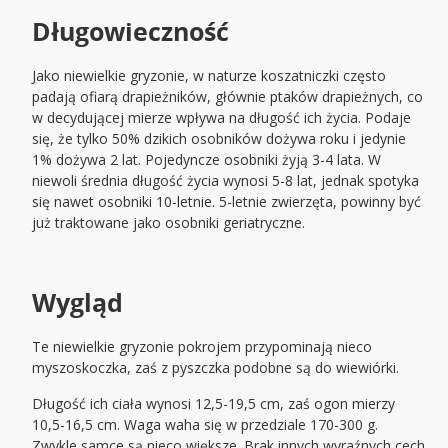
Długowieczność
Jako niewielkie gryzonie, w naturze koszatniczki często
padają ofiarą drapieżników, głównie ptaków drapieżnych, co
w decydującej mierze wpływa na długość ich życia. Podaje
się, że tylko 50% dzikich osobników dożywa roku i jedynie
1% dożywa 2 lat. Pojedyncze osobniki żyją 3-4 lata. W
niewoli średnia długość życia wynosi 5-8 lat, jednak spotyka
się nawet osobniki 10-letnie. 5-letnie zwierzęta, powinny być
już traktowane jako osobniki geriatryczne.
Wygląd
Te niewielkie gryzonie pokrojem przypominają nieco
myszoskoczka, zaś z pyszczka podobne są do wiewiórki.
Długość ich ciała wynosi 12,5-19,5 cm, zaś ogon mierzy
10,5-16,5 cm. Waga waha się w przedziale 170-300 g.
Zwykle samce są nieco większe. Brak innych wyraźnych cech