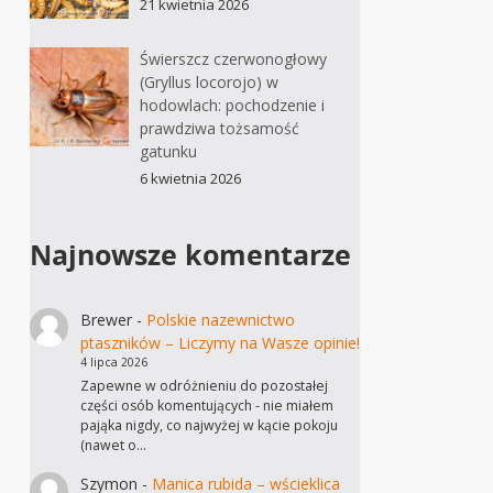
21 kwietnia 2026
Świerszcz czerwonogłowy
(Gryllus locorojo) w
hodowlach: pochodzenie i
prawdziwa tożsamość
gatunku
6 kwietnia 2026
Najnowsze komentarze
Brewer
-
Polskie nazewnictwo
ptaszników – Liczymy na Wasze opinie!
4 lipca 2026
Zapewne w odróżnieniu do pozostałej
części osób komentujących - nie miałem
pająka nigdy, co najwyżej w kącie pokoju
(nawet o…
Szymon
-
Manica rubida – wścieklica