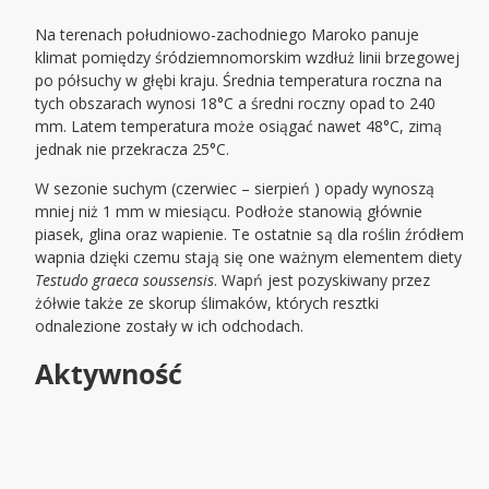
Na terenach południowo-zachodniego Maroko panuje
klimat pomiędzy śródziemnomorskim wzdłuż linii brzegowej
po półsuchy w głębi kraju. Średnia temperatura roczna na
tych obszarach wynosi 18°C a średni roczny opad to 240
mm. Latem temperatura może osiągać nawet 48°C, zimą
jednak nie przekracza 25°C.
W sezonie suchym (czerwiec – sierpień ) opady wynoszą
mniej
ni
ż 1 mm w miesiącu. Podłoże stanowią głównie
piasek, glina oraz wapienie. Te ostatnie są dla roślin źródłem
wapnia dzięki czemu stają się one ważnym elementem diety
Testudo graeca soussensis
. Wapń jest pozyskiwany przez
żółwie także ze skorup ślimaków, których resztki
odnalezione zostały w ich odchodach.
Aktywność