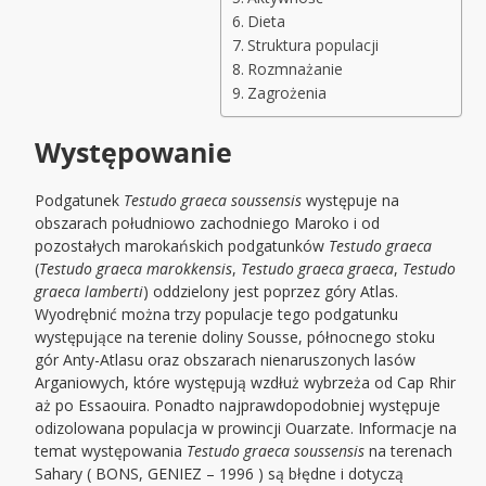
Dieta
Struktura populacji
Rozmnażanie
Zagrożenia
Występowanie
Podgatunek
Testudo graeca soussensis
występuje na
obszarach południowo zachodniego Maroko i od
pozostałych marokańskich podgatunków
Testudo graeca
(
Testudo graeca marokkensis
,
Testudo graeca graeca
,
Testudo
graeca lamberti
) oddzielony jest poprzez góry Atlas.
Wyodrębnić można trzy populacje tego podgatunku
występujące na terenie doliny Sousse, północnego stoku
gór Anty-Atlasu oraz obszarach nienaruszonych lasów
Arganiowych, które występują wzdłuż wybrzeża od Cap Rhir
aż po Essaouira. Ponadto najprawdopodobniej występuje
odizolowana populacja w prowincji Ouarzate. Informacje na
temat występowania
Testudo graeca soussensis
na terenach
Sahary ( BONS, GENIEZ – 1996 ) są błędne i dotyczą