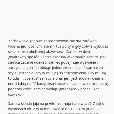
Zachowania godowe zaobserwować można zarówno
wiosną jak i późnym latem – tuż po tym gdy żółwie wybudzą
się z okresu obniżonej aktywności. Samiec w dość
gwałtowny sposób uderza skorupą w karapaks samicy. Jeśli
samica zacznie uciekać, samiec podejmuje wyzwanie i
zaczyna ją gonić próbując jednocześnie złapać samicę za
szyję i przednie łapy w celu jej unieruchomienia. Gdy mu się
to uda – „dosiada” samicę a ona, jeśli jest zdolna i
ch
ętna,
unosi tylną część karapaksu i pozwala samcowi na kopulację
podczas której samiec wydaje gwiżdżąco – posapujące
dźwięki.
Samica składa jaja na przełomie maja i czerwca (5-7 jaj) o
wymiarach ok. 27×30 mm i wadze od 18 do 20 gram. Jaja