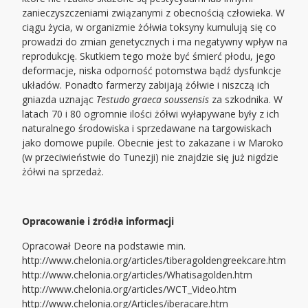
zanieczyszczeniami związanymi z obecnością człowieka. W
ciągu życia, w organizmie żółwia toksyny kumulują się co
prowadzi do zmian genetycznych i ma negatywny wpływ na
reprodukcję. Skutkiem tego może być śmierć płodu, jego
deformacje, niska odporność potomstwa bądź dysfunkcje
układów. Ponadto farmerzy zabijają żółwie i niszczą ich
gniazda uznając
Testudo graeca soussensis
za szkodnika. W
latach 70 i 80 ogromnie ilości żółwi wyłapywane były z ich
naturalnego środowiska i sprzedawane na targowiskach
jako domowe pupile. Obecnie jest to zakazane i w Maroko
(w przeciwieństwie do Tunezji) nie znajdzie się już nigdzie
żółwi na sprzedaż.
Opracowanie i źródła informacji
Opracował Deore na podstawie min.
http://www.chelonia.org/articles/tiberagoldengreekcare.htm
http://www.chelonia.org/articles/Whatisagolden.htm
http://www.chelonia.org/articles/WCT_Video.htm
http://www.chelonia.org/Articles/iberacare.htm