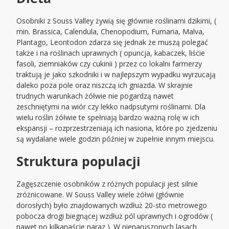
Osobniki z Souss Valley żywią się głównie roślinami dzikimi, (
min. Brassica, Calendula, Chenopodium, Fumaria, Malva,
Plantago, Leontodon zdarza się jednak że muszą polegać
także i na roślinach uprawnych ( opuncja, kabaczek, liście
fasoli, ziemniaków czy cukinii ) przez co lokalni farmerzy
traktują je jako szkodniki i w najlepszym wypadku wyrzucają
daleko poza pole oraz niszczą ich gniazda. W skrajnie
trudnych warunkach żółwie nie pogardzą nawet
zeschniętymi na wiór czy lekko nadpsutymi roślinami. Dla
wielu roślin żółwie te spełniają bardzo ważną rolę w ich
ekspansji – rozprzestrzeniają ich nasiona, które po zjedzeniu
są wydalane wiele godzin później w zupełnie innym miejscu.
Struktura populacji
Zagęszczenie osobników z różnych populacji jest silnie
zróżnicowane. W Souss Valley wiele żółwi (głównie
dorosłych) było znajdowanych wzdłuż 20-sto metrowego
pobocza drogi biegnącej wzdłuż pól uprawnych i ogrodów (
nawet po kilkanaście naraz ). W nienaruszonych lasach