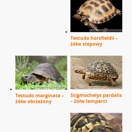
Testudo horsfieldii –
żółw stepowy
Stigmochelys pardalis
Testudo marginata –
– żółw lamparci
żółw obrzeżony