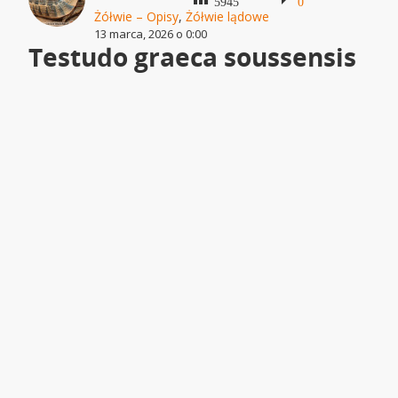
5945
0
Żółwie – Opisy
,
Żółwie lądowe
13 marca, 2026 o 0:00
Testudo graeca soussensis