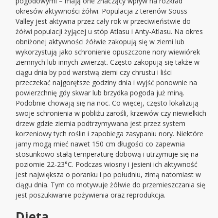
pogodowymi – mają one znaczący wpływ na rozkład
okresów aktywności żółwi. Populacja z terenów Souss
Valley jest aktywna przez cały rok w przeciwieństwie do
żółwi populacji żyjącej u stóp Atlasu i Anty-Atlasu. Na okres
obniżonej aktywności żółwie zakopują się w ziemi lub
wykorzystują jako schronienie opuszczone nory wiewiórek
ziemnych lub innych zwierząt. Często zakopują się także w
ciągu dnia by pod warstwą ziemi czy chrustu i liści
przeczekać najgorętsze godziny dnia i wyjść ponownie na
powierzchnię gdy skwar lub brzydka pogoda już miną.
Podobnie chowają się na noc. Co więcej, często lokalizują
swoje schronienia w pobliżu zarośli, krzewów czy niewielkich
drzew gdzie ziemia podtrzymywana jest przez system
korzeniowy tych roślin i zapobiega zasypaniu nory. Niektóre
jamy mogą mieć nawet 150 cm długości co zapewnia
stosunkowo stałą temperaturę dobową i utrzymuje się na
poziomie 22-23°C. Podczas wiosny i jesieni ich aktywność
jest największa o poranku i po południu, zimą natomiast w
ciągu dnia. Tym co motywuje żółwie do przemieszczania się
jest poszukiwanie pożywienia oraz reprodukcja.
Dieta