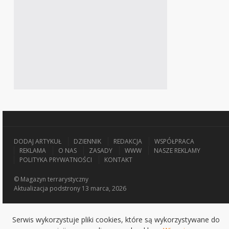
DODAJ ARTYKUŁ
DZIENNIK
REDAKCJA
WSPÓŁPRACA
REKLAMA
O NAS
ZASADY
WWW
NASZE REKLAMY
POLITYKA PRYWATNOŚCI
KONTAKT
© Magazyn terrarystyczny
Aktualizacja
podstrony 13 marca, 2026
Serwis wykorzystuje pliki cookies, które są wykorzystywane do