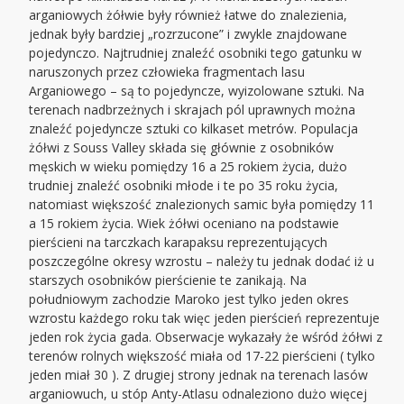
arganiowych żółwie były również łatwe do znalezienia,
jednak były bardziej „rozrzucone” i zwykle znajdowane
pojedynczo. Najtrudniej znaleźć osobniki tego gatunku w
naruszonych przez człowieka fragmentach lasu
Arganiowego – są to pojedyncze, wyizolowane sztuki. Na
terenach nadbrzeżnych i skrajach pól uprawnych można
znaleźć pojedyncze sztuki co kilkaset metrów. Populacja
żółwi z Souss Valley składa się głównie z osobników
męskich w wieku pomiędzy 16 a 25 rokiem życia, dużo
trudniej znaleźć osobniki młode i te po 35 roku życia,
natomiast większość znalezionych samic była pomiędzy 11
a 15 rokiem życia. Wiek żółwi oceniano na podstawie
pierścieni na tarczkach karapaksu reprezentujących
poszczególne okresy wzrostu – należy tu jednak dodać iż u
starszych osobników pierścienie te zanikają. Na
południowym zachodzie Maroko jest tylko jeden okres
wzrostu każdego roku tak więc jeden pierścień reprezentuje
jeden rok życia gada. Obserwacje wykazały że wśród żółwi z
terenów rolnych większość miała od 17-22 pierścieni ( tylko
jeden miał 30 ). Z drugiej strony jednak na terenach lasów
arganiowuch, u stóp Anty-Atlasu odnaleziono dużo więcej