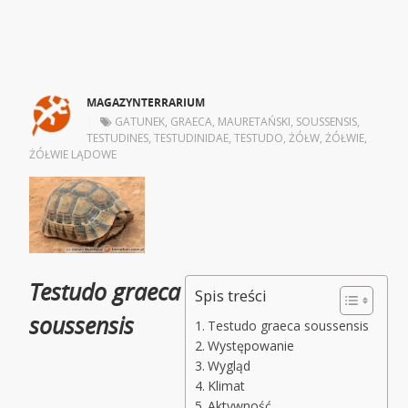
MAGAZYNTERRARIUM
|
GATUNEK
,
GRAECA
,
MAURETAŃSKI
,
SOUSSENSIS
,
TESTUDINES
,
TESTUDINIDAE
,
TESTUDO
,
ŻÓŁW
,
ŻÓŁWIE
,
ŻÓŁWIE LĄDOWE
Testudo graeca
Spis treści
soussensis
Testudo graeca soussensis
Występowanie
Wygląd
Klimat
Aktywność