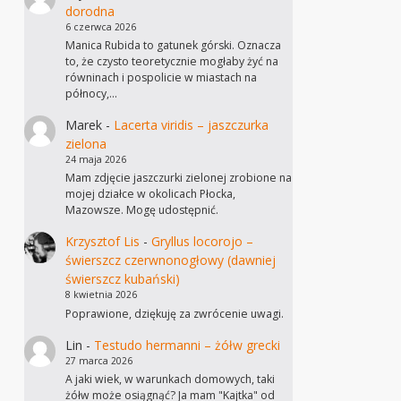
dorodna
6 czerwca 2026
Manica Rubida to gatunek górski. Oznacza
to, że czysto teoretycznie mogłaby żyć na
równinach i pospolicie w miastach na
północy,…
Marek
-
Lacerta viridis – jaszczurka
zielona
24 maja 2026
Mam zdjęcie jaszczurki zielonej zrobione na
mojej działce w okolicach Płocka,
Mazowsze. Mogę udostępnić.
Krzysztof Lis
-
Gryllus locorojo –
świerszcz czerwnonogłowy (dawniej
świerszcz kubański)
8 kwietnia 2026
Poprawione, dziękuję za zwrócenie uwagi.
Lin
-
Testudo hermanni – żółw grecki
27 marca 2026
A jaki wiek, w warunkach domowych, taki
żółw może osiągnąć? Ja mam "Kajtka" od