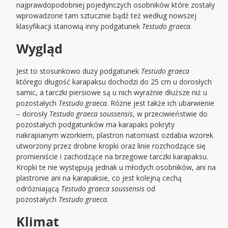
najprawdopodobniej pojedynczych osobników które zostały
wprowadzone tam sztucznie bądź też według nowszej
klasyfikacji stanowią inny podgatunek
Testudo graeca.
Wygląd
Jest to stosunkowo duży podgatunek
Testudo graeca
którego długość karapaksu dochodzi do 25 cm u dorosłych
samic, a tarczki piersiowe są u nich wyraźnie dłuższe
ni
ż u
pozostałych
Testudo graeca
. Różne jest także ich ubarwienie
– dorosły
Testudo graeca soussensis
, w przeciwieństwie do
pozostałych podgatunków ma karapaks pokryty
nakrapianym wzorkiem, plastron natomiast ozdabia wzorek
utworzony przez drobne kropki oraz linie rozchodzące się
promieniście i zachodzące na brzegowe tarczki karapaksu.
Kropki te nie występują jednak u młodych osobników, ani na
plastronie ani na karapaksie, co jest kolejną cechą
odróżniającą
Testudo graeca soussensis
od
pozostałych
Testudo graeca
.
Klimat