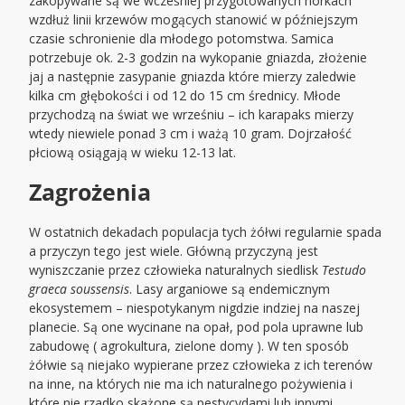
zakopywane są we wcześniej przygotowanych norkach
wzdłuż linii krzewów mogących stanowić w późniejszym
czasie schronienie dla młodego potomstwa. Samica
potrzebuje ok. 2-3 godzin na wykopanie gniazda, złożenie
jaj a następnie zasypanie gniazda które mierzy zaledwie
kilka cm głębokości i od 12 do 15 cm średnicy. Młode
przychodzą na świat we wrześniu – ich karapaks mierzy
wtedy niewiele ponad 3 cm i ważą 10 gram. Dojrzałość
płciową osiągają w wieku 12-13 lat.
Zagrożenia
W ostatnich dekadach populacja tych żółwi regularnie spada
a przyczyn tego jest wiele. Główną przyczyną jest
wyniszczanie przez człowieka naturalnych siedlisk
Testudo
graeca soussensis
. Lasy arganiowe są endemicznym
ekosystemem – niespotykanym nigdzie indziej na naszej
planecie. Są one wycinane na opał, pod pola uprawne lub
zabudowę ( agrokultura, zielone domy ). W ten sposób
żółwie są niejako wypierane przez człowieka z ich terenów
na inne, na których nie ma ich naturalnego pożywienia i
które nie rzadko skażone są pestycydami lub innymi