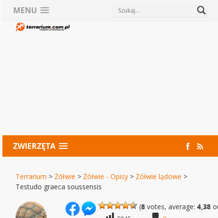
MENU
ZWIERZĘTA
Terrarium
>
Żółwie
>
Żółwie - Opisy
>
Żółwie lądowe
>
Testudo graeca soussensis
(
8
votes, average:
4,38
ou