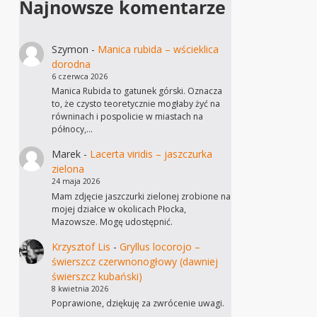
Najnowsze komentarze
Szymon
-
Manica rubida – wścieklica
dorodna
6 czerwca 2026
Manica Rubida to gatunek górski. Oznacza
to, że czysto teoretycznie mogłaby żyć na
równinach i pospolicie w miastach na
północy,…
Marek
-
Lacerta viridis – jaszczurka
zielona
24 maja 2026
Mam zdjęcie jaszczurki zielonej zrobione na
mojej działce w okolicach Płocka,
Mazowsze. Mogę udostępnić.
Krzysztof Lis
-
Gryllus locorojo –
świerszcz czerwnonogłowy (dawniej
świerszcz kubański)
8 kwietnia 2026
Poprawione, dziękuję za zwrócenie uwagi.