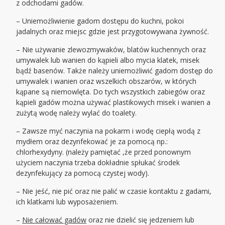
z odchodami gadów.
– Uniemożliwienie gadom dostępu do kuchni, pokoi
jadalnych oraz miejsc gdzie jest przygotowywana żywność.
– Nie używanie zlewozmywaków, blatów kuchennych oraz
umywalek lub wanien do kąpieli albo mycia klatek, misek
bądź basenów. Także należy uniemożliwić gadom dostęp do
umywalek i wanien oraz wszelkich obszarów, w których
kąpane są niemowlęta. Do tych wszystkich zabiegów oraz
kąpieli gadów można używać plastikowych misek i wanien a
zużytą wodę należy wylać do toalety.
– Zawsze myć naczynia na pokarm i wodę ciepłą wodą z
mydłem oraz dezynfekować je za pomocą np.:
chlorhexydyny. (należy pamiętać ,że przed ponownym
użyciem naczynia trzeba dokładnie spłukać środek
dezynfekujący za pomocą czystej wody).
– Nie jeść, nie pić oraz nie palić w czasie kontaktu z gadami,
ich klatkami lub wyposażeniem.
–
Nie całować gadów
oraz nie dzielić się jedzeniem lub