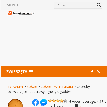
MENU
ZWIERZĘTA
Terrarium
>
Żółwie
>
Żółwie - Weterynaria
>
Choroby
odzwierzęce i podstawy higieny u gadów
(
6
votes, average:
4,17
ou