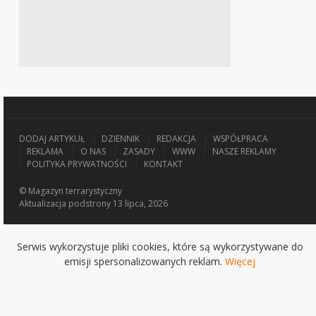
DODAJ ARTYKUŁ
DZIENNIK
REDAKCJA
WSPÓŁPRACA
REKLAMA
O NAS
ZASADY
WWW
NASZE REKLAMY
POLITYKA PRYWATNOŚCI
KONTAKT
© Magazyn terrarystyczny
Aktualizacja
podstrony 13 lipca, 2026
Serwis wykorzystuje pliki cookies, które są wykorzystywane do
emisji spersonalizowanych reklam.
Więcej