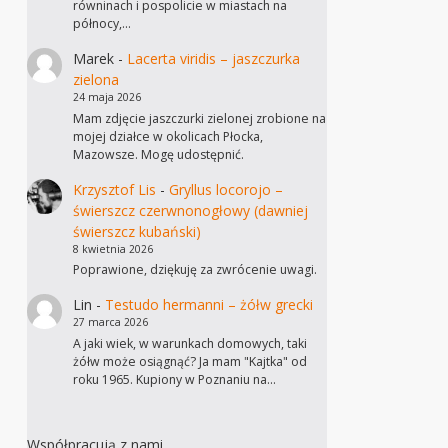
równinach i pospolicie w miastach na
północy,…
Marek
-
Lacerta viridis – jaszczurka
zielona
24 maja 2026
Mam zdjęcie jaszczurki zielonej zrobione na
mojej działce w okolicach Płocka,
Mazowsze. Mogę udostępnić.
Krzysztof Lis
-
Gryllus locorojo –
świerszcz czerwnonogłowy (dawniej
świerszcz kubański)
8 kwietnia 2026
Poprawione, dziękuję za zwrócenie uwagi.
Lin
-
Testudo hermanni – żółw grecki
27 marca 2026
A jaki wiek, w warunkach domowych, taki
żółw może osiągnąć? Ja mam "Kajtka" od
roku 1965. Kupiony w Poznaniu na…
Współpracują z nami