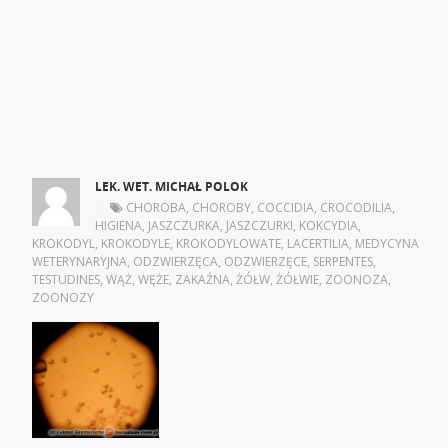
LEK. WET. MICHAŁ POLOK
|
CHOROBA
,
CHOROBY
,
COCCIDIA
,
CROCODILIA
,
HIGIENA
,
JASZCZURKA
,
JASZCZURKI
,
KOKCYDIA
,
KROKODYL
,
KROKODYLE
,
KROKODYLOWATE
,
LACERTILIA
,
MEDYCYNA
WETERYNARYJNA
,
ODZWIERZĘCA
,
ODZWIERZĘCE
,
SERPENTES
,
TESTUDINES
,
WĄŻ
,
WĘŻE
,
ZAKAŹNA
,
ŻÓŁW
,
ŻÓŁWIE
,
ZOONOZA
,
ZOONOZY