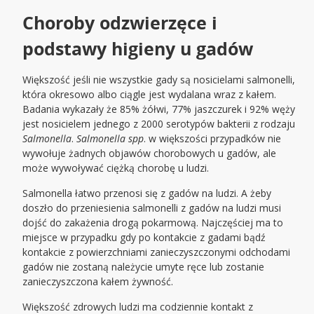
Choroby odzwierzęce i
podstawy higieny u gadów
Większość jeśli nie wszystkie gady są nosicielami salmonelli,
która okresowo albo ciągle jest wydalana wraz z kałem.
Badania wykazały że 85% żółwi, 77% jaszczurek i 92% węży
jest nosicielem jednego z 2000 serotypów bakterii z rodzaju
Salmonella
.
Salmonella spp
. w większości przypadków nie
wywołuje żadnych objawów chorobowych u gadów, ale
może wywoływać ciężką chorobę u ludzi.
Salmonella łatwo przenosi się z gadów na ludzi. A żeby
doszło do przeniesienia salmonelli z gadów na ludzi musi
dojść do zakażenia drogą pokarmową. Najczęściej ma to
miejsce w przypadku gdy po kontakcie z gadami bądź
kontakcie z powierzchniami zanieczyszczonymi odchodami
gadów nie zostaną należycie umyte ręce lub zostanie
zanieczyszczona kałem żywność.
Większość zdrowych ludzi ma codziennie kontakt z