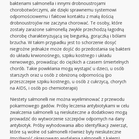
bakteriami salmonella i innymi drobnoustrojami
chorobotwórczymi, ale dzięki sprawnemu systemowi
odpornościowemu i faktowi kontaktu z małą ilością
drobnoustrojów nie zaczyna chorować. Te osoby, które
zostały zarażone salmonellą zwykle przechodzą łagodną
chorobę charakteryzującą się biegunką, gorączką i bólami
brzucha. W takim przypadku jest to schorzenie dosyć
niegroźne jednakże może dojść do przedostania się bakterii
do układu krwionośnego, szpiku kostnego i układu
nerwowego, prowadząc do ciężkich a czasem śmiertelnych
chorób. Takie powikłania mogą wystąpić u dzieci, u osób
starszych oraz u osób z obniżoną odpornością (po
przeszczepie szpiku kostnego, u osób z cukrzycą, chorych
na AIDS, i osób po chemioterapii)
Niestety salmonelli nie można wyeliminować z przewodu
pokarmowego gadów. Próby leczenia antybiotykami w celu
zwalczenia salmonelli są nieskuteczne a dodatkowo mogą
prowadzić do wytworzenie szczepów odpornych na dany
antybiotyk. Próby wyhodowania albo identyfikacji zwierząt,
które są wolne od salmonelli również były nieskuteczne
(możliwość okresowego wydalania salmonelli z kałem),