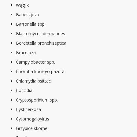
Wąglik
Babeszjoza
Bartonella spp.
Blastomyces dermatides
Bordetella bronchiseptica
Bruceloza
Campylobacter spp.
Choroba kociego pazura
Chlamydia psittaci
Coccidia
Cryptosporidium spp.
Cysticerkoza
Cytomegalovirus
Grzybice skórne