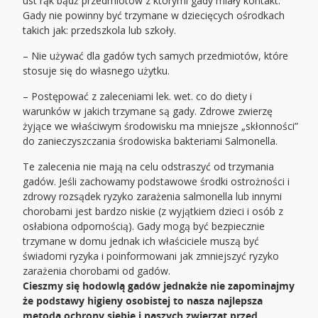
ust rąk bądź przedmiotów z którymi gady miały kontakt.
Gady nie powinny być trzymane w dziecięcych ośrodkach
takich jak: przedszkola lub szkoły.
– Nie używać dla gadów tych samych przedmiotów, które
stosuje się do własnego użytku.
– Postępować z zaleceniami lek. wet. co do diety i
warunków w jakich trzymane są gady. Zdrowe zwierzę
żyjące we właściwym środowisku ma mniejsze „skłonności”
do zanieczyszczania środowiska bakteriami Salmonella.
Te zalecenia nie mają na celu odstraszyć od trzymania
gadów. Jeśli zachowamy podstawowe środki ostrożności i
zdrowy rozsądek ryzyko zarażenia salmonella lub innymi
chorobami jest bardzo niskie (z wyjątkiem dzieci i osób z
osłabiona odpornością). Gady mogą być bezpiecznie
trzymane w domu jednak ich właściciele muszą być
świadomi ryzyka i poinformowani jak zmniejszyć ryzyko
zarażenia chorobami od gadów.
Cieszmy się hodowlą gadów jednakże nie zapominajmy
że podstawy higieny osobistej to nasza najlepsza
metoda ochrony siebie i naszych zwierząt przed