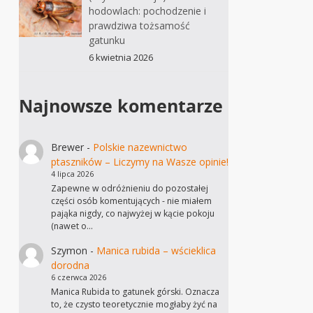
hodowlach: pochodzenie i
prawdziwa tożsamość
gatunku
6 kwietnia 2026
Najnowsze komentarze
Brewer
-
Polskie nazewnictwo
ptaszników – Liczymy na Wasze opinie!
4 lipca 2026
Zapewne w odróżnieniu do pozostałej
części osób komentujących - nie miałem
pająka nigdy, co najwyżej w kącie pokoju
(nawet o…
Szymon
-
Manica rubida – wścieklica
dorodna
6 czerwca 2026
Manica Rubida to gatunek górski. Oznacza
to, że czysto teoretycznie mogłaby żyć na