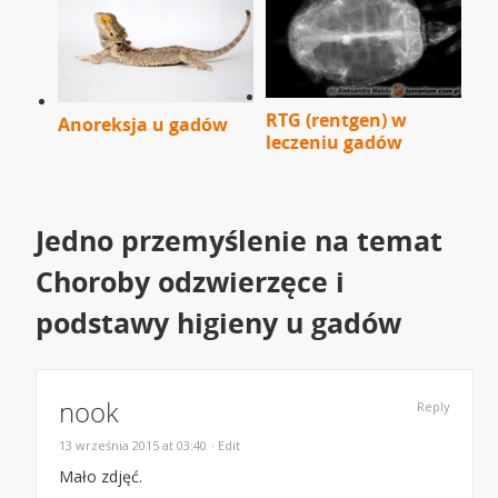
RTG (rentgen) w
Anoreksja u gadów
leczeniu gadów
Jedno przemyślenie na temat
Choroby odzwierzęce i
podstawy higieny u gadów
nook
Reply
13 września 2015 at 03:40
· Edit
Mało zdjęć.