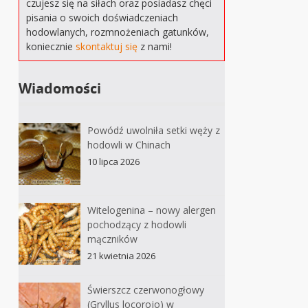
czujesz się na siłach oraz posiadasz chęci
pisania o swoich doświadczeniach
hodowlanych, rozmnożeniach gatunków,
koniecznie
skontaktuj się
z nami!
Wiadomości
Powódź uwolniła setki węży z
hodowli w Chinach
10 lipca 2026
Witelogenina – nowy alergen
pochodzący z hodowli
mączników
21 kwietnia 2026
Świerszcz czerwonogłowy
(Gryllus locorojo) w