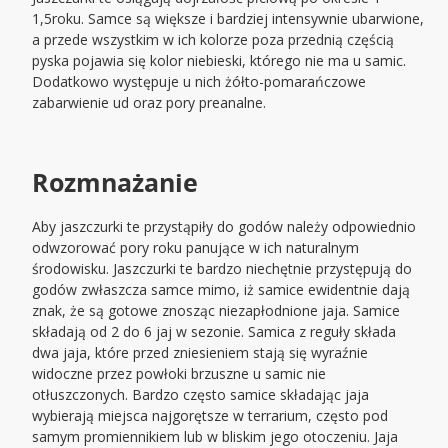
1,5roku. Samce są większe i bardziej intensywnie ubarwione,
a przede wszystkim w ich kolorze poza przednią częścią
pyska pojawia się kolor niebieski, którego nie ma u samic.
Dodatkowo występuje u nich żółto-pomarańczowe
zabarwienie ud oraz pory preanalne.
Rozmnażanie
Aby jaszczurki te przystąpiły do godów należy odpowiednio
odwzorować pory roku panujące w ich naturalnym
środowisku. Jaszczurki te bardzo niechętnie przystępują do
godów zwłaszcza samce mimo, iż samice ewidentnie dają
znak, że są gotowe znosząc niezapłodnione jaja. Samice
składają od 2 do 6 jaj w sezonie. Samica z reguły składa
dwa jaja, które przed zniesieniem stają się wyraźnie
widoczne przez powłoki brzuszne u samic nie
otłuszczonych. Bardzo często samice składając jaja
wybierają miejsca najgorętsze w terrarium, często pod
samym promiennikiem lub w bliskim jego otoczeniu. Jaja