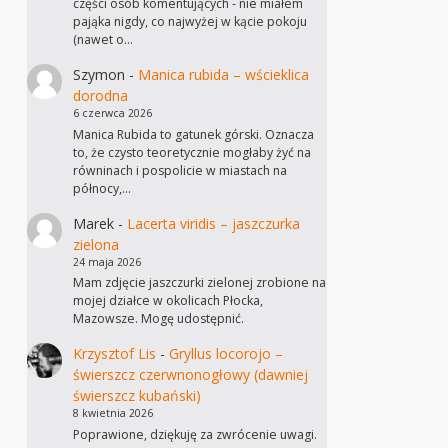
części osób komentujących - nie miałem
pająka nigdy, co najwyżej w kącie pokoju
(nawet o…
Szymon
-
Manica rubida – wścieklica
dorodna
6 czerwca 2026
Manica Rubida to gatunek górski. Oznacza
to, że czysto teoretycznie mogłaby żyć na
równinach i pospolicie w miastach na
północy,…
Marek
-
Lacerta viridis – jaszczurka
zielona
24 maja 2026
Mam zdjęcie jaszczurki zielonej zrobione na
mojej działce w okolicach Płocka,
Mazowsze. Mogę udostępnić.
Krzysztof Lis
-
Gryllus locorojo –
świerszcz czerwnonogłowy (dawniej
świerszcz kubański)
8 kwietnia 2026
Poprawione, dziękuję za zwrócenie uwagi.