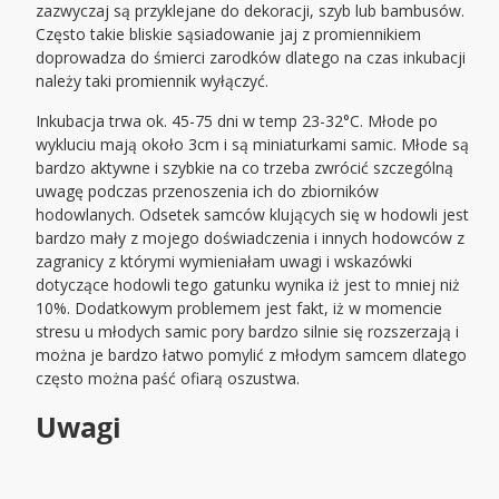
zazwyczaj są przyklejane do dekoracji, szyb lub bambusów.
Często takie bliskie sąsiadowanie jaj z promiennikiem
doprowadza do śmierci zarodków dlatego na czas inkubacji
należy taki promiennik wyłączyć.
Inkubacja trwa ok. 45-75 dni w temp 23-32°C. Młode po
wykluciu mają około 3cm i są miniaturkami samic. Młode są
bardzo aktywne i szybkie na co trzeba zwrócić szczególną
uwagę podczas przenoszenia ich do zbiorników
hodowlanych. Odsetek samców klujących się w hodowli jest
bardzo mały z mojego doświadczenia i innych hodowców z
zagranicy z którymi wymieniałam uwagi i wskazówki
dotyczące hodowli tego gatunku wynika iż jest to mniej niż
10%. Dodatkowym problemem jest fakt, iż w momencie
stresu u młodych samic pory bardzo silnie się rozszerzają i
można je bardzo łatwo pomylić z młodym samcem dlatego
często można paść ofiarą oszustwa.
Uwagi