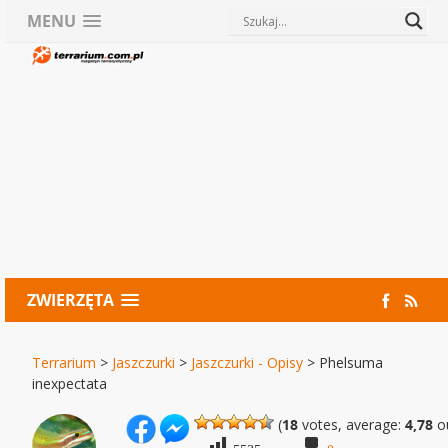
MENU
ZWIERZĘTA
Terrarium
>
Jaszczurki
>
Jaszczurki - Opisy
>
Phelsuma
inexpectata
(
18
votes, average:
4,78
ou