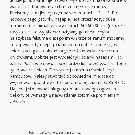
do sierpnia. Stymuluje to zwierzęta do rozmnażania które w
warunkach hodowlanych bardzo ciężko się mnożą.
Phelsumy te najlepiej trzymać w haremach 1.2 , 1.3. Pod
hodowlę tego gatunku najlepiej jest przeznaczyć duże
terrarium o minimalnych wymiarach 60x60x80 cm (dł. x szer.
x wys.). Jest to wyjątkowo aktywny gatunek i chyba
najszybsza felsuma dlatego im większe terrarium możemy
im zapewnić tym lepiej. Gatunek ten dobrze czuje się w
zbiornikach gęsto obsadzonych roślinnością, z wieloma
kryjówkami. Dobrze jest wykleić tył i ścianki nasadami liści
palmy.
Phelsuma inexpectata
bardzo lubi przebywać na tego
typ powierzchniach. Do wystroju można również użyć
bambusów. Należy stworzyć odpowiednie miejsce do
wygrzewania, w którym temperatura będzie miała 35-38°C.
Najlepiej stosować halogeny do punktowego ogrzania.
Gekony te wymagają naświetlania zbiornika promieniami
UVB 5%.
Fot. 1.
Phelsuma inexpectata
Samica