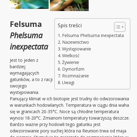
Felsuma
Spis treści
Phelsuma
Felsuma Phelsuma inexpectata
Nazewnictwo
inexpectata
Występowanie
Wielkość
Jest to jeden z
Żywienie
bardziej
Dymorfizm
wymagających
Rozmnażanie
gatunków, a to z racji
Uwagi
swojego
występowania.
Panujący klimat w ich biotopie jest trudny do odwzorowania
w warunkach hodowlanych. Temperatura w ciągu dnia waha
się w granicach 20-35°C. Noce są chłodne temperatura
wynosi 18-20°C. Zmianom temperatury towarzyszą deszcze.
Bardzo ważne przy hodowli tego gatunku jest
odwzorowanie pory suchej która na Reunion trwa od maja