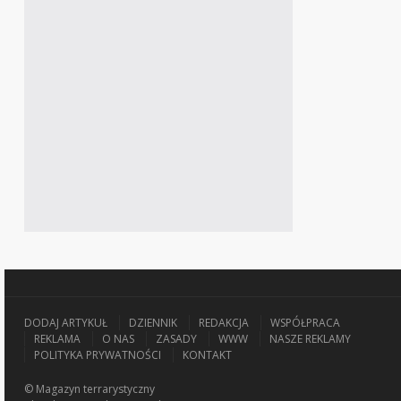
DODAJ ARTYKUŁ
DZIENNIK
REDAKCJA
WSPÓŁPRACA
REKLAMA
O NAS
ZASADY
WWW
NASZE REKLAMY
POLITYKA PRYWATNOŚCI
KONTAKT
© Magazyn terrarystyczny