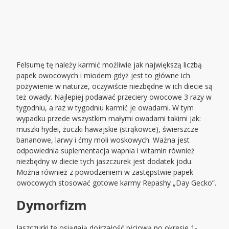
Felsumę tę należy karmić możliwie jak największą liczbą
papek owocowych i miodem gdyż jest to główne ich
pożywienie w naturze, oczywiście niezbędne w ich diecie są
też owady. Najlepiej podawać przeciery owocowe 3 razy w
tygodniu, a raz w tygodniu karmić je owadami. W tym
wypadku przede wszystkim małymi owadami takimi jak:
muszki hydei, żuczki hawajskie (strąkowce), świerszcze
bananowe, larwy i ćmy moli woskowych. Ważna jest
odpowiednia suplementacja wapnia i witamin również
niezbędny w diecie tych jaszczurek jest dodatek jodu.
Można również z powodzeniem w zastępstwie papek
owocowych stosować gotowe karmy Repashy „Day Gecko”.
Dymorfizm
Jaszczurki te osiągają dojrzałość płciową po okresie 1-