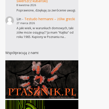
świerszcz kubański)
8 kwietnia 2026
Poprawione, dziękuję za zwrócenie uwagi.
Lin
-
Testudo hermanni – żółw grecki
27 marca 2026
A jaki wiek, w warunkach domowych, taki
żółw może osiągnąć? Ja mam "Kajtka" od
roku 1965. Kupiony w Poznaniu na…
Współpracują z nami