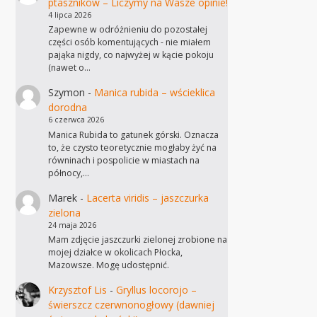
ptaszników – Liczymy na Wasze opinie!
4 lipca 2026
Zapewne w odróżnieniu do pozostałej
części osób komentujących - nie miałem
pająka nigdy, co najwyżej w kącie pokoju
(nawet o…
Szymon
-
Manica rubida – wścieklica
dorodna
6 czerwca 2026
Manica Rubida to gatunek górski. Oznacza
to, że czysto teoretycznie mogłaby żyć na
równinach i pospolicie w miastach na
północy,…
Marek
-
Lacerta viridis – jaszczurka
zielona
24 maja 2026
Mam zdjęcie jaszczurki zielonej zrobione na
mojej działce w okolicach Płocka,
Mazowsze. Mogę udostępnić.
Krzysztof Lis
-
Gryllus locorojo –
świerszcz czerwnonogłowy (dawniej