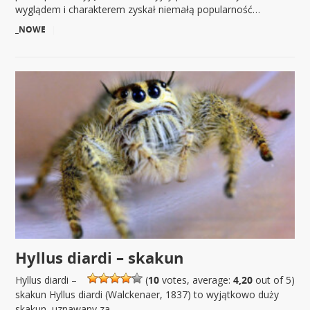
wyglądem i charakterem zyskał niemałą popularność…
_NOWE
|
Hyllus diardi – skakun
Hyllus diardi –
(
10
votes, average:
4,20
out of 5)
skakun Hyllus diardi (Walckenaer, 1837) to wyjątkowo duży
skakun, uznawany za…