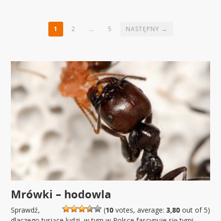
1
2
…
5
NASTĘPNY →
Mrówki – hodowla
Sprawdź,
(
10
votes, average:
3,80
out of 5)
dlaczego tysiące ludzi, w tym w Polsce fascynuje się tymi