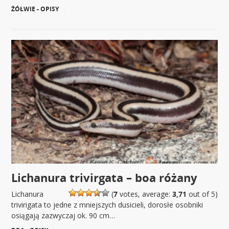
ŻÓŁWIE - OPISY
|
Lichanura trivirgata – boa różany
Lichanura
(
7
votes, average:
3,71
out of 5)
trivirigata to jedne z mniejszych dusicieli, dorosłe osobniki
osiągają zazwyczaj ok. 90 cm…