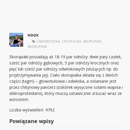
NOOK
|
CIEKAWOSTKA
,
CRUSTACEA
,
SKORUPIAK
,
SKORUPIAKI
Skorupiaki posiadają aż 18-19 par odnóży: dwie pary czułek,
sześć par odnóży gębowych, 5 par odnóży krocznych oraz
pięć lub sześć par odnóży odwłokowych (służących np. do
przytrzymywania jaj). Ciało skorupiaka składa się z dwóch
części (tagm) – głowotułowia i odwłoka, a osłaniane jest
przez chitynowy pancerz (oskórek wysycone solami wapnia i
skleroproteidami), który muszą ustawicznie zrzucać wraz ze
wzrostem.
Liczba wyświetleń: 4792
Powiązane wpisy