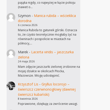
pająka nigdy, co najwyżej w kącie pokoju
(nawet o…
Szymon
-
Manica rubida – wścieklica
dorodna
6 czerwca 2026
Manica Rubida to gatunek górski. Oznacza
to, że czysto teoretycznie mogłaby żyć na
równinach i pospolicie w miastach na
północy,…
Marek
-
Lacerta viridis – jaszczurka
zielona
24 maja 2026
Mam zdjęcie jaszczurki zielonej zrobione na
mojej działce w okolicach Płocka,
Mazowsze. Mogę udostępnić.
Krzysztof Lis
-
Gryllus locorojo –
świerszcz czerwnonogłowy (dawniej
świerszcz kubański)
8 kwietnia 2026
Poprawione, dziękuję za zwrócenie uwagi.