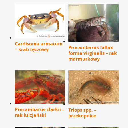
Cardisoma armatum
Procambarus fallax
– krab tęczowy
forma virginalis – rak
marmurkowy
Procambarus clarkii –
Triops spp. –
rak luizjański
przekopnice