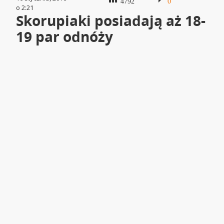
4792
0
o 2:21
Skorupiaki posiadają aż 18-
19 par odnóży