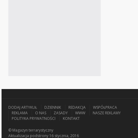
DODAJ ARTYKUŁ
DZIENNIK
REDAKCJA
WSPÓŁPRACA
REKLAMA
O NAS
ZASADY
WWW
NASZE REKLAMY
POLITYKA PRYWATNOŚCI
KONTAKT
© Magazyn terrarystyczny
Aktualizacja
podstrony 16 stycznia, 2016