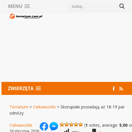
MENU
ZWIERZĘTA
Terrarium
>
Ciekawostki
>
Skorupiaki posiadają aż 18-19 par
odnóży
Ciekawostki
(
1
votes, average:
5,00
ou
16 stycznia, 2016