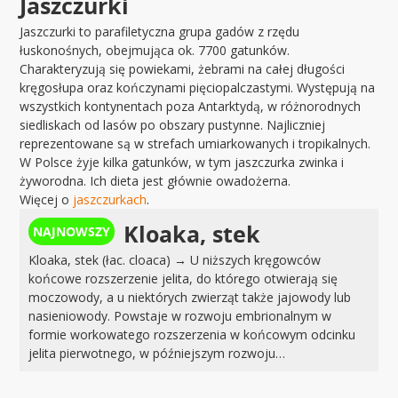
Jaszczurki
Jaszczurki to parafiletyczna grupa gadów z rzędu
łuskonośnych, obejmująca ok. 7700 gatunków.
Charakteryzują się powiekami, żebrami na całej długości
kręgosłupa oraz kończynami pięciopalczastymi. Występują na
wszystkich kontynentach poza Antarktydą, w różnorodnych
siedliskach od lasów po obszary pustynne. Najliczniej
reprezentowane są w strefach umiarkowanych i tropikalnych.
W Polsce żyje kilka gatunków, w tym jaszczurka zwinka i
żyworodna. Ich dieta jest głównie owadożerna.
Więcej o
jaszczurkach
.
Kloaka, stek
Kloaka, stek (łac. cloaca) → U niższych kręgowców
końcowe rozszerzenie jelita, do którego otwierają się
moczowody, a u niektórych zwierząt także jajowody lub
nasieniowody. Powstaje w rozwoju embrionalnym w
formie workowatego rozszerzenia w końcowym odcinku
jelita pierwotnego, w późniejszym rozwoju…