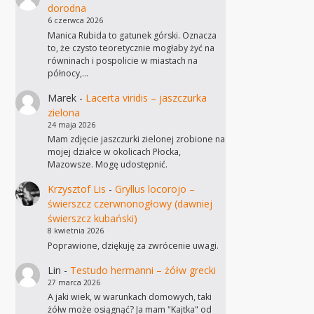
dorodna
6 czerwca 2026
Manica Rubida to gatunek górski. Oznacza
to, że czysto teoretycznie mogłaby żyć na
równinach i pospolicie w miastach na
północy,…
Marek
-
Lacerta viridis – jaszczurka
zielona
24 maja 2026
Mam zdjęcie jaszczurki zielonej zrobione na
mojej działce w okolicach Płocka,
Mazowsze. Mogę udostępnić.
Krzysztof Lis
-
Gryllus locorojo –
świerszcz czerwnonogłowy (dawniej
świerszcz kubański)
8 kwietnia 2026
Poprawione, dziękuję za zwrócenie uwagi.
Lin
-
Testudo hermanni – żółw grecki
27 marca 2026
A jaki wiek, w warunkach domowych, taki
żółw może osiągnąć? Ja mam "Kajtka" od