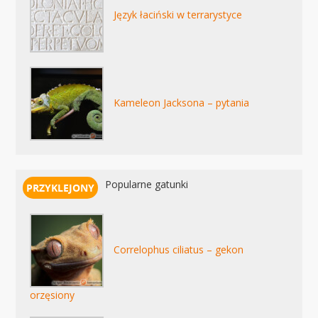
Język łaciński w terrarystyce
Kameleon Jacksona – pytania
Popularne gatunki
Correlophus ciliatus – gekon
orzęsiony