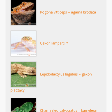
Pogona vitticeps – agama brodata
Gekon lamparci *
Lepidodactylus lugubris – gekon
płaczący
Chamaeleo calyptratus – kameleon