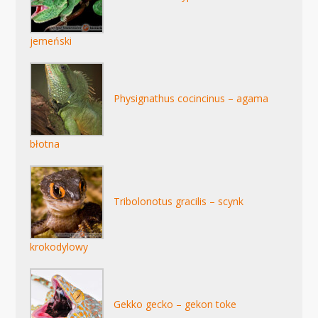
jemeński
Physignathus cocincinus – agama
błotna
Tribolonotus gracilis – scynk
krokodylowy
Gekko gecko – gekon toke