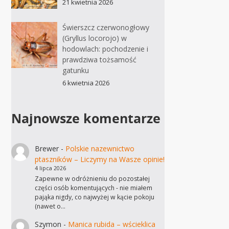
21 kwietnia 2026
Świerszcz czerwonogłowy
(Gryllus locorojo) w
hodowlach: pochodzenie i
prawdziwa tożsamość
gatunku
6 kwietnia 2026
Najnowsze komentarze
Brewer
-
Polskie nazewnictwo
ptaszników – Liczymy na Wasze opinie!
4 lipca 2026
Zapewne w odróżnieniu do pozostałej
części osób komentujących - nie miałem
pająka nigdy, co najwyżej w kącie pokoju
(nawet o…
Szymon
-
Manica rubida – wścieklica