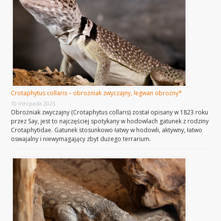
Crotaphytus collaris – obrożniak zwyczajny, legwan obrożny*
10 listopada 2025
Obrożniak zwyczajny (Crotaphytus collaris) został opisany w 1823 roku
przez Say, jest to najczęściej spotykany w hodowlach gatunek z rodziny
Crotaphytidae. Gatunek stosunkowo łatwy w hodowli, aktywny, łatwo
oswajalny i niewymagający zbyt dużego terrarium.