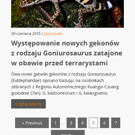
30 czerwca 2015 /
Jaszczurki
Występowanie nowych gekonów
z rodzaju Goniurosaurus zatajone
w obawie przed terrarystami
Dwa nowe gatunki gekonów z rodzaju Goniurosaurus
(Eublepharidae) opisano bazując na osobnikach
zebranych z Regionu Autonomicznego Kuangsi-Czuang
(południe Chin): G. kadoorieorum i G. kwangsiensi.
Czytaj więcej
« Previous
1
…
3
4
5
6
7