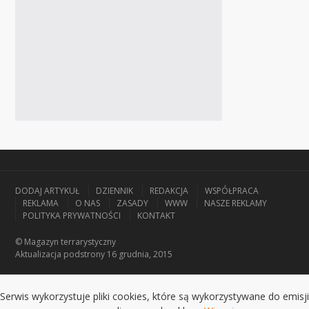
DODAJ ARTYKUŁ
DZIENNIK
REDAKCJA
WSPÓŁPRACA
REKLAMA
O NAS
ZASADY
WWW
NASZE REKLAMY
POLITYKA PRYWATNOŚCI
KONTAKT
© Magazyn terrarystyczny
Aktualizacja
podstrony 16 grudnia, 2015
Serwis wykorzystuje pliki cookies, które są wykorzystywane do emisji