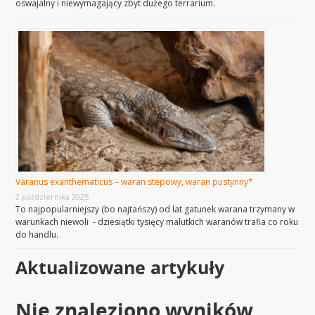
oswajalny i niewymagający zbyt dużego terrarium.
Varanus exanthematicus – waran stepowy, waran pustynny*
2 października 2025
To najpopularniejszy (bo najtańszy) od lat gatunek warana trzymany w
warunkach niewoli - dziesiątki tysięcy malutkich waranów trafia co roku
do handlu.
Aktualizowane artykuły
Nie znaleziono wyników