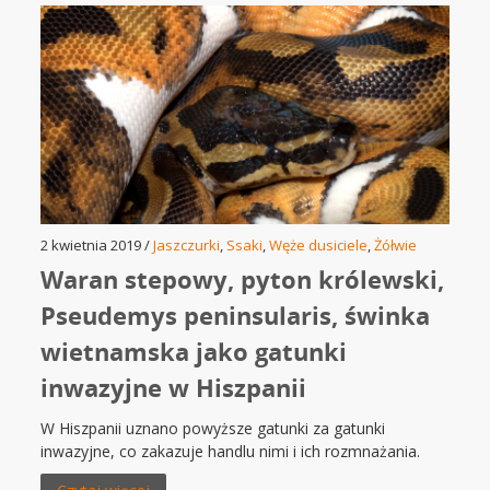
2 kwietnia 2019 /
Jaszczurki
,
Ssaki
,
Węże dusiciele
,
Żółwie
Waran stepowy, pyton królewski,
Pseudemys peninsularis, świnka
wietnamska jako gatunki
inwazyjne w Hiszpanii
W Hiszpanii uznano powyższe gatunki za gatunki
inwazyjne, co zakazuje handlu nimi i ich rozmnażania.