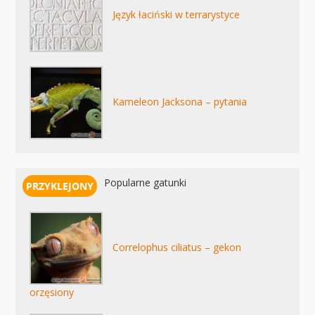
Język łaciński w terrarystyce
Kameleon Jacksona – pytania
Popularne gatunki
Correlophus ciliatus – gekon
orzęsiony