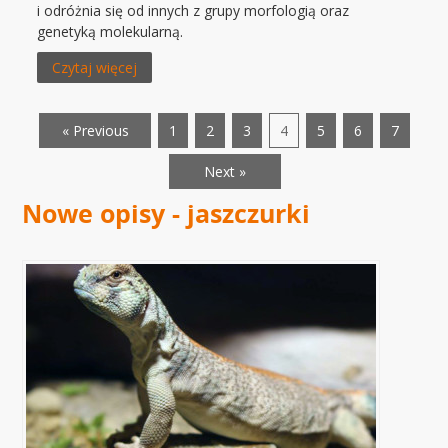
i odróżnia się od innych z grupy morfologią oraz
genetyką molekularną.
Czytaj więcej
« Previous
1
2
3
4
5
6
7
Next »
Nowe opisy - jaszczurki