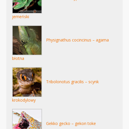
jemeński
Physignathus cocincinus – agama
błotna
Tribolonotus gracilis – scynk
krokodylowy
Gekko gecko – gekon toke