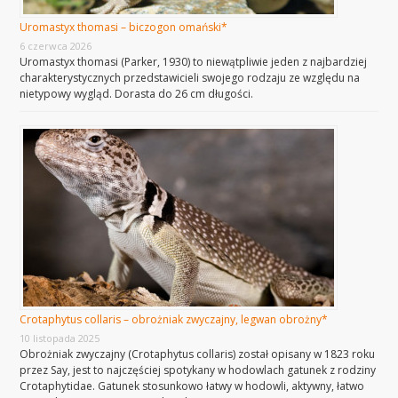
Uromastyx thomasi – biczogon omański*
6 czerwca 2026
Uromastyx thomasi (Parker, 1930) to niewątpliwie jeden z najbardziej
charakterystycznych przedstawicieli swojego rodzaju ze względu na
nietypowy wygląd. Dorasta do 26 cm długości.
Crotaphytus collaris – obrożniak zwyczajny, legwan obrożny*
10 listopada 2025
Obrożniak zwyczajny (Crotaphytus collaris) został opisany w 1823 roku
przez Say, jest to najczęściej spotykany w hodowlach gatunek z rodziny
Crotaphytidae. Gatunek stosunkowo łatwy w hodowli, aktywny, łatwo