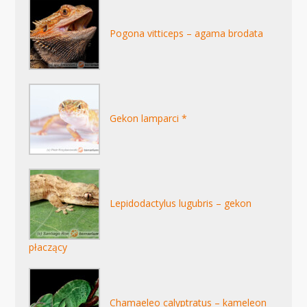
Pogona vitticeps – agama brodata
Gekon lamparci *
Lepidodactylus lugubris – gekon
płaczący
Chamaeleo calyptratus – kameleon