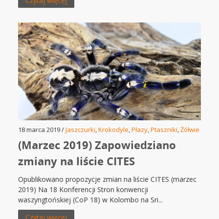
Czytaj więcej
18 marca 2019 /
Jaszczurki
,
Krokodyle
,
Płazy
,
Ptaszniki
,
Żółwie
(Marzec 2019) Zapowiedziano
zmiany na liście CITES
Opublikowano propozycje zmian na liście CITES (marzec
2019) Na 18 Konferencji Stron konwencji
waszyngtońskiej (CoP 18) w Kolombo na Sri...
Czytaj więcej