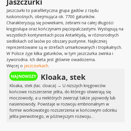
Jaszczurki
Jaszczurki to parafiletyczna grupa gadów z rzędu
łuskonośnych, obejmująca ok. 7700 gatunków.
Charakteryzują się powiekami, żebrami na całej długości
kręgosłupa oraz kończynami pięciopalczastymi. Występują na
wszystkich kontynentach poza Antarktydą, w różnorodnych
siedliskach od lasów po obszary pustynne. Najliczniej
reprezentowane są w strefach umiarkowanych i tropikalnych.
W Polsce żyje kilka gatunków, w tym jaszczurka zwinka i
żyworodna. Ich dieta jest głównie owadożerna.
Więcej o
jaszczurkach
.
Kloaka, stek
Kloaka, stek (łac. cloaca) → U niższych kręgowców
końcowe rozszerzenie jelita, do którego otwierają się
moczowody, a u niektórych zwierząt także jajowody lub
nasieniowody. Powstaje w rozwoju embrionalnym w
formie workowatego rozszerzenia w końcowym odcinku
jelita pierwotnego, w późniejszym rozwoju…