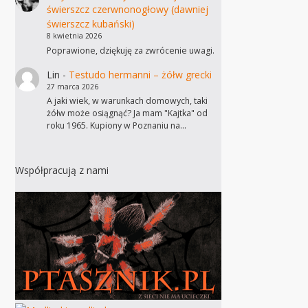
świerszcz czerwnonogłowy (dawniej
świerszcz kubański)
8 kwietnia 2026
Poprawione, dziękuję za zwrócenie uwagi.
Lin
-
Testudo hermanni – żółw grecki
27 marca 2026
A jaki wiek, w warunkach domowych, taki
żółw może osiągnąć? Ja mam "Kajtka" od
roku 1965. Kupiony w Poznaniu na…
Współpracują z nami