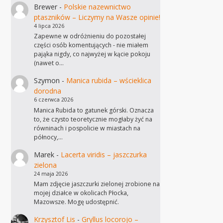
Brewer
-
Polskie nazewnictwo
ptaszników – Liczymy na Wasze opinie!
4 lipca 2026
Zapewne w odróżnieniu do pozostałej
części osób komentujących - nie miałem
pająka nigdy, co najwyżej w kącie pokoju
(nawet o…
Szymon
-
Manica rubida – wścieklica
dorodna
6 czerwca 2026
Manica Rubida to gatunek górski. Oznacza
to, że czysto teoretycznie mogłaby żyć na
równinach i pospolicie w miastach na
północy,…
Marek
-
Lacerta viridis – jaszczurka
zielona
24 maja 2026
Mam zdjęcie jaszczurki zielonej zrobione na
mojej działce w okolicach Płocka,
Mazowsze. Mogę udostępnić.
Krzysztof Lis
-
Gryllus locorojo –