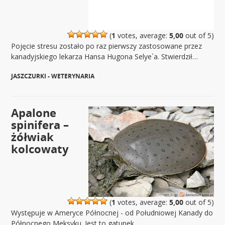
(
1
votes, average:
5,00
out of 5)
Pojęcie stresu zostało po raz pierwszy zastosowane przez
kanadyjskiego lekarza Hansa Hugona Selye`a. Stwierdził…
JASZCZURKI - WETERYNARIA
|
Apalone
spinifera –
żółwiak
kolcowaty
(
1
votes, average:
5,00
out of 5)
Występuje w Ameryce Północnej - od Południowej Kanady do
Północnego Meksyku. Jest to gatunek…