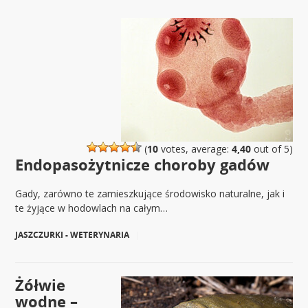
(
10
votes, average:
4,40
out of 5)
Endopasożytnicze choroby gadów
Gady, zarówno te zamieszkujące środowisko naturalne, jak i
te żyjące w hodowlach na całym…
JASZCZURKI - WETERYNARIA
|
Żółwie
wodne –