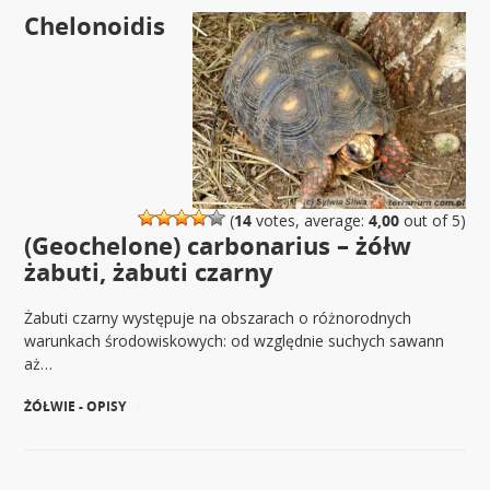
Chelonoidis
(
14
votes, average:
4,00
out of 5)
(Geochelone) carbonarius – żółw
żabuti, żabuti czarny
Żabuti czarny występuje na obszarach o różnorodnych
warunkach środowiskowych: od względnie suchych sawann
aż…
ŻÓŁWIE - OPISY
|