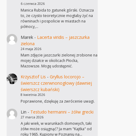
6 czerwca 2026
Manica Rubida to gatunek górski. Oznacza
to, że czysto teoretycznie mogłaby żyć na
równinach i pospolicie w miastach na
północy,…
Marek
-
Lacerta viridis – jaszczurka
zielona
24 maja 2026
Mam zdjęcie jaszczurki zielonej zrobione na
mojej działce w okolicach Płocka,
Mazowsze. Mogę udostępnić.
Krzysztof Lis
-
Gryllus locorojo –
świerszcz czerwnonogłowy (dawniej
świerszcz kubański)
8 kwietnia 2026
Poprawione, dziękuję za zwrócenie uwagi.
Lin
-
Testudo hermanni – żółw grecki
27 marca 2026
A jaki wiek, w warunkach domowych, taki
żółw może osiągnąć? Ja mam "Kajtka" od
roku 1965. Kupiony w Poznaniu na…