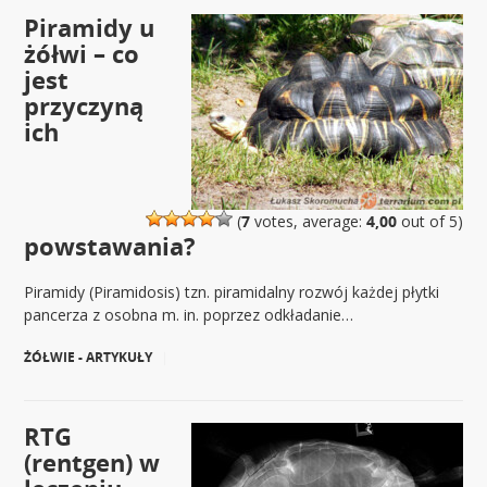
Piramidy u
żółwi – co
jest
przyczyną
ich
(
7
votes, average:
4,00
out of 5)
powstawania?
Piramidy (Piramidosis) tzn. piramidalny rozwój każdej płytki
pancerza z osobna m. in. poprzez odkładanie…
ŻÓŁWIE - ARTYKUŁY
|
RTG
(rentgen) w