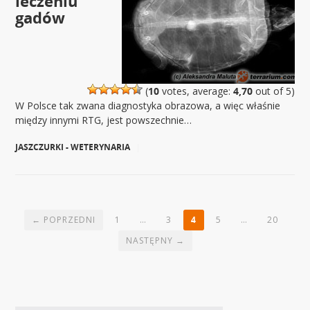
leczeniu
gadów
(
10
votes, average:
4,70
out of 5)
W Polsce tak zwana diagnostyka obrazowa, a więc właśnie
między innymi RTG, jest powszechnie…
JASZCZURKI - WETERYNARIA
|
← POPRZEDNI
1
…
3
4
5
…
20
NASTĘPNY →