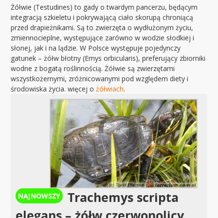
Żółwie (Testudines) to gady o twardym pancerzu, będącym
integracją szkieletu i pokrywającą ciało skorupą chroniącą
przed drapieżnikami. Są to zwierzęta o wydłużonym życiu,
zmiennocieplne, występujące zarówno w wodzie słodkiej i
słonej, jak i na lądzie. W Polsce występuje pojedynczy
gatunek – żółw błotny (Emys orbicularis), preferujący zbiorniki
wodne z bogatą roślinnością. Żółwie są zwierzętami
wszystkożernymi, zróżnicowanymi pod względem diety i
środowiska życia. więcej o
żółwiach
.
Trachemys scripta
elegans – żółw czerwonolicy