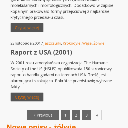
molekularnych i morfologicznych. Dodatkowo w zapisie
kopalnym brakowało formy przejściowej z najbardziej
krytycznego przedziału czasu.
Czytaj więcej
23 listopada 2001 /
Jaszczurki
,
Krokodyle
,
Węże
,
Żółwie
Raport z USA (2001)
W 2001 roku amerykańska organizacja The Humane
Society of the US (HSUS) opublikowała 150 stronicowy
raport o handlu gadami na terenach USA. Treść jest
alarmująca i szokująca. Pokrótce przedstawię wybrane
fakty.
Czytaj więcej
« Previous
1
2
3
4
Nowe opisy - żółwie