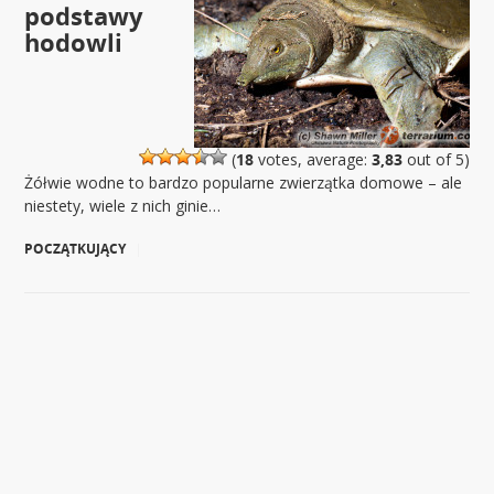
podstawy
hodowli
(
18
votes, average:
3,83
out of 5)
Żółwie wodne to bardzo popularne zwierzątka domowe – ale
niestety, wiele z nich ginie…
POCZĄTKUJĄCY
|