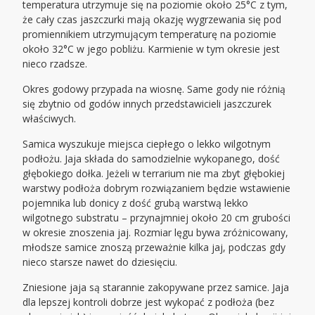
temperatura utrzymuje się na poziomie około 25°C z tym,
że cały czas jaszczurki mają okazję wygrzewania się pod
promiennikiem utrzymującym temperaturę na poziomie
około 32°C w jego pobliżu. Karmienie w tym okresie jest
nieco rzadsze.
Okres godowy przypada na wiosnę. Same gody nie różnią
się zbytnio od godów innych przedstawicieli jaszczurek
właściwych.
Samica wyszukuje miejsca ciepłego o lekko wilgotnym
podłożu. Jaja składa do samodzielnie wykopanego, dość
głębokiego dołka. Jeżeli w terrarium nie ma zbyt głębokiej
warstwy podłoża dobrym rozwiązaniem będzie wstawienie
pojemnika lub donicy z dość grubą warstwą lekko
wilgotnego substratu – przynajmniej około 20 cm grubości
w okresie znoszenia jaj. Rozmiar lęgu bywa zróżnicowany,
młodsze samice znoszą przeważnie kilka jaj, podczas gdy
nieco starsze nawet do dziesięciu.
Zniesione jaja są starannie zakopywane przez samice. Jaja
dla lepszej kontroli dobrze jest wykopać z podłoża (bez