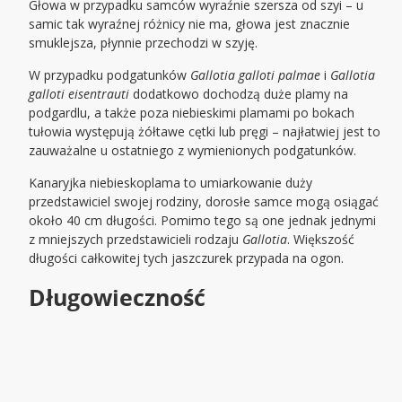
Głowa w przypadku samców wyraźnie szersza od szyi – u
samic tak wyraźnej różnicy nie ma, głowa jest znacznie
smuklejsza, płynnie przechodzi w szyję.
W przypadku podgatunków
Gallotia galloti
palmae
i
Gallotia
galloti
eisentrauti
dodatkowo dochodzą duże plamy na
podgardlu, a także poza niebieskimi plamami po bokach
tułowia występują żółtawe cętki lub pręgi – najłatwiej jest to
zauważalne u ostatniego z wymienionych podgatunków.
Kanaryjka niebieskoplama to umiarkowanie duży
przedstawiciel swojej rodziny, dorosłe samce mogą osiągać
około 40 cm długości. Pomimo tego są one jednak jednymi
z mniejszych przedstawicieli rodzaju
Gallotia
. Większość
długości całkowitej tych jaszczurek przypada na ogon.
Długowieczność