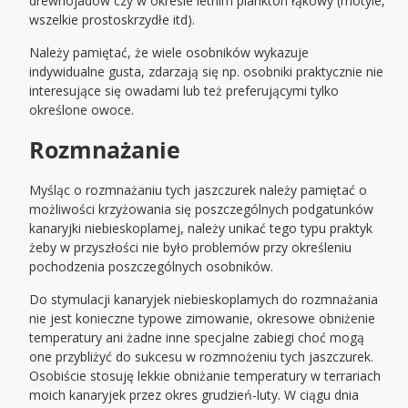
drewnojadów czy w okresie letnim plankton łąkowy (motyle,
wszelkie prostoskrzydłe itd).
Należy pamiętać, że wiele osobników wykazuje
indywidualne gusta, zdarzają się np. osobniki praktycznie nie
interesujące się owadami lub też preferującymi tylko
określone owoce.
Rozmnażanie
Myśląc o rozmnażaniu tych jaszczurek należy pamiętać o
możliwości krzyżowania się poszczególnych podgatunków
kanaryjki niebieskoplamej, należy unikać tego typu praktyk
żeby w przyszłości nie było problemów przy określeniu
pochodzenia poszczególnych osobników.
Do stymulacji kanaryjek niebieskoplamych do rozmnażania
nie jest konieczne typowe zimowanie, okresowe obniżenie
temperatury ani żadne inne specjalne zabiegi choć mogą
one przybliżyć do sukcesu w rozmnożeniu tych jaszczurek.
Osobiście stosuję lekkie obniżanie temperatury w terrariach
moich kanaryjek przez okres grudzień-luty. W ciągu dnia