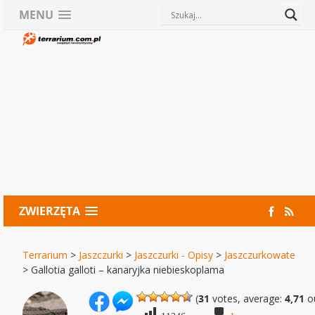
MENU
ZWIERZĘTA
Terrarium
>
Jaszczurki
>
Jaszczurki - Opisy
>
Jaszczurkowate
>
Gallotia galloti – kanaryjka niebieskoplama
(
31
votes, average:
4,71
ou