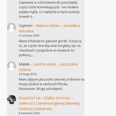
Zapewne w odróżnieniu do pozostałej
części osób komentujących - nie miałem
pająka nigdy, co najwyżej w kącie pokoju
(nawet o…
Szymon
-
Manica rubida – wścieklica
dorodna
6 czerwca 2026
Manica Rubida to gatunek górski. Oznacza
to, że czysto teoretycznie mogłaby żyć na
równinach i pospolicie w miastach na
północy,…
Marek
-
Lacerta viridis – jaszczurka
zielona
24 maja 2026
Mam zdjęcie jaszczurki zielonej zrobione na
mojej działce w okolicach Płocka,
Mazowsze. Mogę udostępnić.
Krzysztof Lis
-
Gryllus locorojo –
świerszcz czerwnonogłowy (dawniej
świerszcz kubański)
8 kwietnia 2026