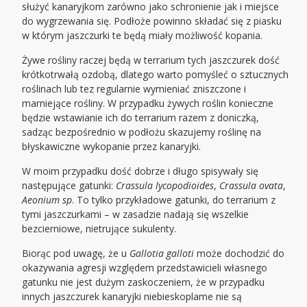
służyć kanaryjkom zarówno jako schronienie jak i miejsce
do wygrzewania się. Podłoże powinno składać się z piasku
w którym jaszczurki te będą miały możliwość kopania.
Żywe rośliny raczej będą w terrarium tych jaszczurek dość
krótkotrwałą ozdobą, dlatego warto pomyśleć o sztucznych
roślinach lub tez regularnie wymieniać zniszczone i
marniejące rośliny. W przypadku żywych roślin konieczne
będzie wstawianie ich do terrarium razem z doniczką,
sadząc bezpośrednio w podłożu skazujemy roślinę na
błyskawiczne wykopanie przez kanaryjki.
W moim przypadku dość dobrze i długo spisywały się
następujące gatunki:
Crassula lycopodioides
,
Crassula ovata
,
Aeonium sp
. To tylko przykładowe gatunki, do terrarium z
tymi jaszczurkami – w zasadzie nadają się wszelkie
bezcierniowe, nietrujące sukulenty.
Biorąc pod uwagę, że u
Gallotia
galloti
może dochodzić do
okazywania agresji względem przedstawicieli własnego
gatunku nie jest dużym zaskoczeniem, że w przypadku
innych jaszczurek kanaryjki niebieskoplame nie są