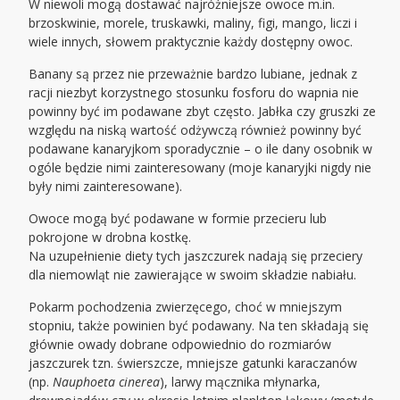
W niewoli mogą dostawać najróżniejsze owoce m.in.
brzoskwinie, morele, truskawki, maliny, figi, mango, liczi i
wiele innych, słowem praktycznie każdy dostępny owoc.
Banany są przez nie przeważnie bardzo lubiane, jednak z
racji niezbyt korzystnego stosunku fosforu do wapnia nie
powinny być im podawane zbyt często. Jabłka czy gruszki ze
względu na niską wartość odżywczą również powinny być
podawane kanaryjkom sporadycznie – o ile dany osobnik w
ogóle będzie nimi zainteresowany (moje kanaryjki nigdy nie
były nimi zainteresowane).
Owoce mogą być podawane w formie przecieru lub
pokrojone w drobna kostkę.
Na uzupełnienie diety tych jaszczurek nadają się przeciery
dla niemowląt nie zawierające w swoim składzie nabiału.
Pokarm pochodzenia zwierzęcego, choć w mniejszym
stopniu, także powinien być podawany. Na ten składają się
głównie owady dobrane odpowiednio do rozmiarów
jaszczurek tzn. świerszcze, mniejsze gatunki karaczanów
(np.
Nauphoeta cinerea
), larwy mącznika młynarka,