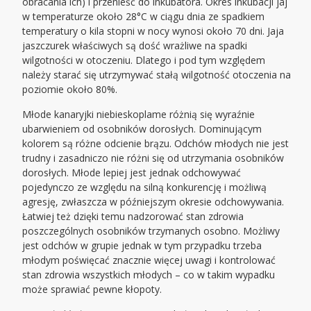
obracania ich) i przenieść do inkubatora. Okres inkubacji jaj
w temperaturze około 28°C w ciągu dnia ze spadkiem
temperatury o kila stopni w nocy wynosi około 70 dni. Jaja
jaszczurek właściwych są dość wrażliwe na spadki
wilgotności w otoczeniu. Dlatego i pod tym względem
należy starać się utrzymywać stałą wilgotność otoczenia na
poziomie około 80%.
Młode kanaryjki niebieskoplame różnią się wyraźnie
ubarwieniem od osobników dorosłych. Dominującym
kolorem są różne odcienie brązu. Odchów młodych nie jest
trudny i zasadniczo nie różni się od utrzymania osobników
dorosłych. Młode lepiej jest jednak odchowywać
pojedynczo ze względu na silną konkurencję i możliwą
agresję, zwłaszcza w późniejszym okresie odchowywania.
Łatwiej też dzięki temu nadzorować stan zdrowia
poszczególnych osobników trzymanych osobno. Możliwy
jest odchów w grupie jednak w tym przypadku trzeba
młodym poświęcać znacznie więcej uwagi i kontrolować
stan zdrowia wszystkich młodych – co w takim wypadku
może sprawiać pewne kłopoty.