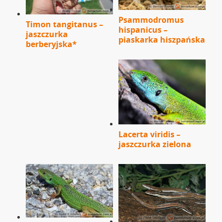
Psammodromus
Timon tangitanus –
hispanicus –
jaszczurka
piaskarka hiszpańska
berberyjska*
Lacerta viridis –
jaszczurka zielona