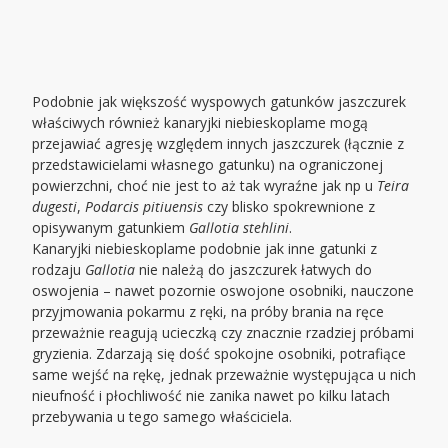
Podobnie jak większość wyspowych gatunków jaszczurek
właściwych również kanaryjki niebieskoplame mogą
przejawiać agresję względem innych jaszczurek (łącznie z
przedstawicielami własnego gatunku) na ograniczonej
powierzchni, choć nie jest to aż tak wyraźne jak np u
Teira
dugesti
,
Podarcis pitiuensis
czy blisko spokrewnione z
opisywanym gatunkiem
Gallotia stehlini
.
Kanaryjki niebieskoplame podobnie jak inne gatunki z
rodzaju
Gallotia
nie należą do jaszczurek łatwych do
oswojenia – nawet pozornie oswojone osobniki, nauczone
przyjmowania pokarmu z ręki, na próby brania na ręce
przeważnie reagują ucieczką czy znacznie rzadziej próbami
gryzienia. Zdarzają się dość spokojne osobniki, potrafiące
same wejść na rękę, jednak przeważnie występująca u nich
nieufność i płochliwość nie zanika nawet po kilku latach
przebywania u tego samego właściciela.