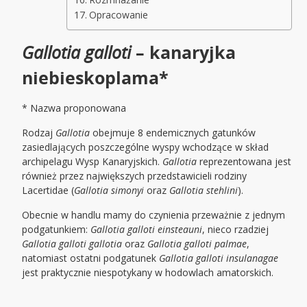
Opracowanie
Gallotia galloti
– kanaryjka
niebieskoplama*
* Nazwa proponowana
Rodzaj
Gallotia
obejmuje 8 endemicznych gatunków
zasiedlających poszczególne wyspy wchodzące w skład
archipelagu Wysp Kanaryjskich.
Gallotia
reprezentowana jest
również przez największych przedstawicieli rodziny
Lacertidae (
Gallotia
simonyi
oraz
Gallotia
stehlini
).
Obecnie w handlu mamy do czynienia przeważnie z jednym
podgatunkiem:
Gallotia galloti
einsteauni
, nieco rzadziej
Gallotia galloti
gallotia
oraz
Gallotia galloti
palmae
,
natomiast ostatni podgatunek
Gallotia galloti
insulanagae
jest praktycznie niespotykany w hodowlach amatorskich.