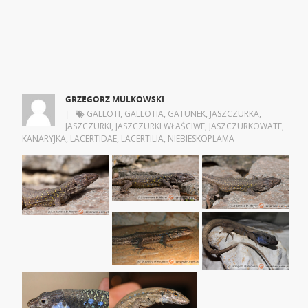
GRZEGORZ MULKOWSKI
|
GALLOTI
,
GALLOTIA
,
GATUNEK
,
JASZCZURKA
,
JASZCZURKI
,
JASZCZURKI WŁAŚCIWE
,
JASZCZURKOWATE
,
KANARYJKA
,
LACERTIDAE
,
LACERTILIA
,
NIEBIESKOPLAMA