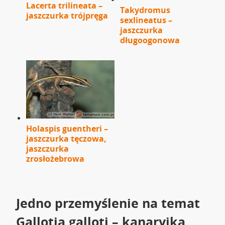
Lacerta trilineata –
Takydromus
jaszczurka trójpręga
sexlineatus –
jaszczurka
długoogonowa
Holaspis guentheri –
jaszczurka tęczowa,
jaszczurka
zrosłożebrowa
Jedno przemyślenie na temat
Gallotia galloti – kanaryjka