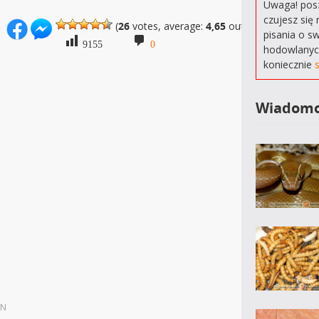
Uwaga! posz
czujesz się 
(
26
votes, average:
4,65
out of 5)
pisania o s
9155
0
hodowlanyc
koniecznie
Wiadomo
ON