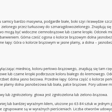
 u samicy bardzo masywna, podgardle białe, boki szyi i krawędzie sz
wo zielonego przez turkusowy do szmaragdowozielonego. Znajdują si
owo mogą być widoczne ciemnobrązowe lub czarne kropki. Odcinek m
abarwieniem. Górna cześć ogona o kolorze brązowym dolna jasnobeż
lne łapy: Góra o kolorze brązowym w jasne plamy, a dolna – jasnobe
yłączając miednicę, koloru perłowo-brązowego, znajdują się tam rzę
owe lub czarne kropki podbrzusze koloru białego do kremowego. Od
zbiet dolna jasno beżowa. Przednie łapy: Górna część o kolorze pe
ne plamy dolna jasnobeżowa lub biała, palce brązowe. Pory udowe m
 lub zgniłozielony. głowa jest zgniłozielona lub zielono-brązowa.
mniej lub bardziej wyraźnym kilem, ułożone po 63-84 sztuk w jednym
ie zgrupowane są w wyraźnych pierścieniach. Liczba otworów udowych