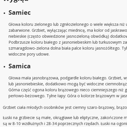
Samiec
Głowa koloru zielonego lub zgniłozielonego o wiele większa niż
zabarwione. Grzbiet, wyłączając miednicę, ma kolor od jaskra
niebieskie (często obwiedzione jasnozieloną obwódką) dodatk
Podbrzusze koloru białego z jasnoniebieskim lub turkusowym z
szmaragdowo-zielona dolna biała palce koloru jasnożółtego. Ty
widoczne pory udowe.
Samica
Głowa mała jasnobrązowa, podgardle koloru białego. Grzbiet, w
lub jasnoniebieskie, dodatkowo mogą być widoczne ciemnobrąz
Górna część ogona koloru brązowego nieco ciemniejszego niż gr
perłowo-beżowego. Tylne łapy: Góra o kolorze brązowym w jas
Grzbiet ciała młodych osobników jest ciemny szaro-brązowy, brązowy
Łuski na grzbiecie są małe, okrągławe lub eliptyczne, zakończone 
są w 8-10 wzdłużnych i 28-34 poprzecznych rzędach. Łuski na ogon