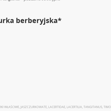
zurka berberyjska*
RKI WŁAŚCIWE
,
JASZCZURKOWATE
,
LACERTIDAE
,
LACERTILIA
,
TANGITANUS
,
TIM