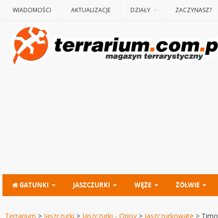
WIADOMOŚCI
AKTUALIZACJE
DZIAŁY
ZACZYNASZ?
GATUNKI
JASZCZURKI
WĘŻE
ŻÓŁWIE
Terrarium
>
Jaszczurki
>
Jaszczurki - Opisy
>
Jaszczurkowate
>
Timon