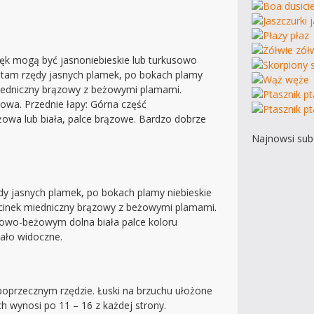
częk mogą być jasnoniebieskie lub turkusowo
ę tam rzędy jasnych plamek, po bokach plamy
iedniczny brązowy z beżowymi plamami.
owa. Przednie łapy: Górna część
żowa lub biała, palce brązowe. Bardzo dobrze
Najnowsi subs
dy jasnych plamek, po bokach plamy niebieskie
cinek miedniczny brązowy z beżowymi plamami.
rłowo-beżowym dolna biała palce koloru
ało widoczne.
 poprzecznym rzędzie. Łuski na brzuchu ułożone
 wynosi po 11 – 16 z każdej strony.