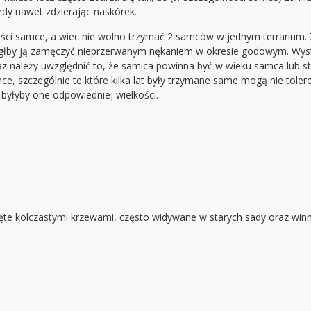
iedy nawet zdzierając naskórek.
ności samce, a wiec nie wolno trzymać 2 samców w jednym terrarium. 
ógłby ją zamęczyć nieprzerwanym nękaniem w okresie godowym. Wyst
raz należy uwzględnić to, że samica powinna być w wieku samca lub 
ce, szczególnie te które kilka lat były trzymane same mogą nie tole
 byłyby one odpowiedniej wielkości.
nięte kolczastymi krzewami, często widywane w starych sady oraz wi