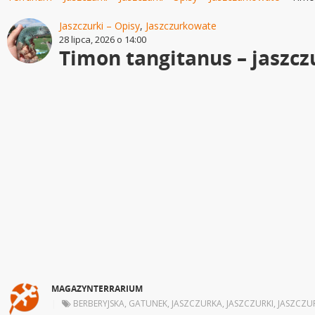
Jaszczurki – Opisy
,
Jaszczurkowate
28 lipca, 2026 o 14:00
Timon tangitanus – jaszc
MAGAZYNTERRARIUM
|
BERBERYJSKA
,
GATUNEK
,
JASZCZURKA
,
JASZCZURKI
,
JASZCZU