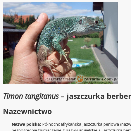
Timon tangitanus
– jaszczurka berbe
Nazewnictwo
Nazwa polska:
Północnoafrykańska jaszczurka perłowa (nazw
bezpośrednie tłumaczenie z nazwy angielskiej), jaszczurka b