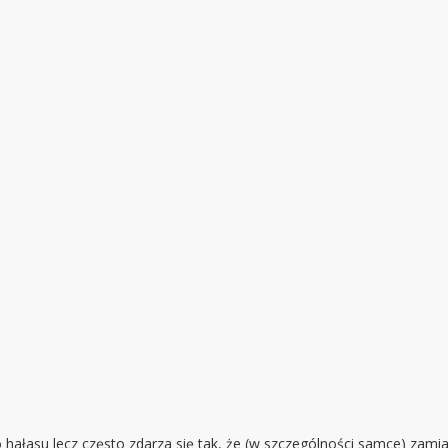
 hałasu lecz często zdarza się tak, że (w szczególności samce) zamias