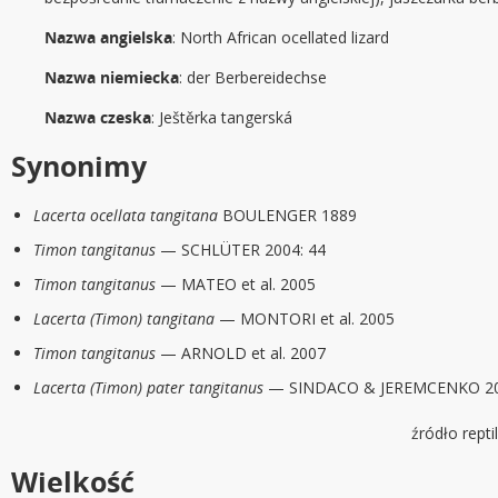
Nazwa angielska
: North African ocellated lizard
Nazwa niemiecka
: der Berbereidechse
Nazwa czeska
: Ještěrka tangerská
Synonimy
Lacerta ocellata tangitana
BOULENGER 1889
Timon tangitanus
— SCHLÜTER 2004: 44
Timon tangitanus
— MATEO et al. 2005
Lacerta (Timon) tangitana
— MONTORI et al. 2005
Timon tangitanus
— ARNOLD et al. 2007
Lacerta (Timon) pater tangitanus
— SINDACO & JEREMCENKO 2
źródło rept
Wielkość