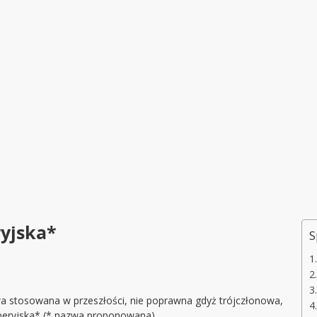
ryjska*
S
a stosowana w przeszłości, nie poprawna gdyż trójczłonowa,
erberyjska* (* nazwa proponowana)