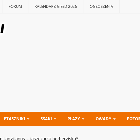
FORUM
KALENDARZ GIEŁD 2026
OGŁOSZENIA
PTASZNIKI
SSAKI
PŁAZY
OWADY
POZOS
 tangitanus – jaszczurka berberyjska*