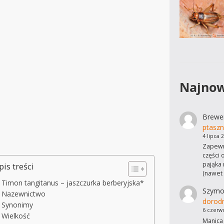
Najnow
Brewe
ptaszn
4 lipca 
Zapewn
części 
pająka 
pis treści
(nawet
Timon tangitanus – jaszczurka berberyjska*
Szymo
Nazewnictwo
dorod
Synonimy
6 czerw
Wielkość
Manica 