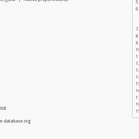
008
ile-database.org