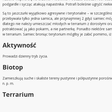
podgardle i sycząc atakują napastnika. Potrafi boleśnie ugryźć niek
Są to jaszczurki wyjątkowo agresywne i terytorialne – w szczegól
przebywała tylko jedna samica, ale przynajmniej 2 gdyż samiec m
dlatego nie należy umieszczać młodych w terrarium z dorosłymi o
potraktować ją jako pokarm, a nie partnerkę. Ponadto niektóre sam
w terrarium. Samiec broniąc terytorium mógłby je zabić pomimo, iż
Aktywność
Prowadzi dzienny tryb życia.
Biotop
Zamieszkują suche i skaliste tereny pustynne i półpustynne poroś
n. p. m.
Terrarium