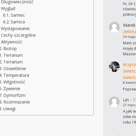
Długowieczność
to, że 
Wygląd
równina
północ
Samiec
Samica
Marek
Występowanie
zielon
Cechy szczególne
24 maja
Aktywność
Mam zdj
Biotop
mojej d
Mazows
Terrarium
Terrarium
Krzysz
Oświetlenie
świers
Temperatura
świers
Wilgotność
8 kwietn
Żywienie
Poprawi
Dymorfizm
Lin
-
T
Rozmnażanie
27 marc
Uwagi
A jaki 
żółw mo
roku 19