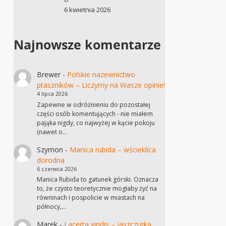
6 kwietnia 2026
Najnowsze komentarze
Brewer
-
Polskie nazewnictwo
ptaszników – Liczymy na Wasze opinie!
4 lipca 2026
Zapewne w odróżnieniu do pozostałej
części osób komentujących - nie miałem
pająka nigdy, co najwyżej w kącie pokoju
(nawet o…
Szymon
-
Manica rubida – wścieklica
dorodna
6 czerwca 2026
Manica Rubida to gatunek górski. Oznacza
to, że czysto teoretycznie mogłaby żyć na
równinach i pospolicie w miastach na
północy,…
Marek
-
Lacerta viridis – jaszczurka