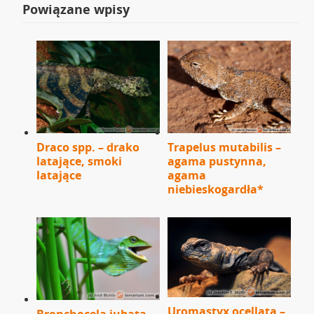
Powiązane wpisy
Draco spp. – drako
Trapelus mutabilis –
latające, smoki
agama pustynna,
latające
agama
niebieskogardła*
Uromastyx ocellata –
Bronchocela jubata –