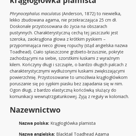
krągłogłówka plamista
Phrynocephalus maculatus
(Anderson, 1872) to niewielka,
lekko zbudowana agama, nie przekraczająca 25 cm dł.
Doskonale przystosowana do życia na obszarach
pustynnych. Charakterystyczną cechą tej jaszczurki jest
szeroka, zaokrąglona głowa z krótkim pyskiem –
przypominająca nieco głowę ropuchy (stąd angielska nazwa
Toadhead). Ciało spłaszczone grzbieto-brzusznie, pokryte
zachodzącymi na siebie, szorstkimi łuskami z wyraźnym
kilem. Kończyny długi i szczupłe, o bardzo długich palcach z
charakterystycznymi wydłużonymi łuskami zwiększającymi
powierzchnię. Przystosowanie to umożliwia krągłogłówkom
poruszanie się po sypkim piasku bez zapadania się w nim.
Ogon długi, z bardzo elastyczną końcówką służący do
komunikacji wewnątrzgatunkowej. Żyją z reguły w koloniach.
Nazewnictwo
Nazwa polska:
Krągłogłówka plamista
Nazwa angielska:
Blacktail Toadhead Agama