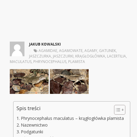
JAKUB KOWALSKI
|
AGAMIDAE
,
AGAMOWATE
,
AGAMY
,
GATUNEK
,
JASZCZURKA
,
JASZCZURKI
,
KRĄGŁOGŁÓWKA
,
LACERTILIA
,
MACULATUS
,
PHRYNOCEPHALUS
,
PLAMISTA
Spis treści
Phrynocephalus maculatus – krągłogłówka plamista
Nazewnictwo
Podgatunki