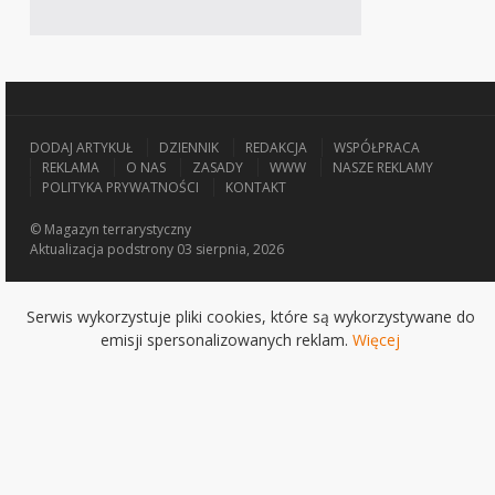
DODAJ ARTYKUŁ
DZIENNIK
REDAKCJA
WSPÓŁPRACA
REKLAMA
O NAS
ZASADY
WWW
NASZE REKLAMY
POLITYKA PRYWATNOŚCI
KONTAKT
© Magazyn terrarystyczny
Aktualizacja
podstrony 03 sierpnia, 2026
Serwis wykorzystuje pliki cookies, które są wykorzystywane do
emisji spersonalizowanych reklam.
Więcej