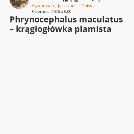
5150
0
Agamowate
,
Jaszczurki – Opisy
3 sierpnia, 2026 o 0:00
Phrynocephalus maculatus
– krągłogłówka plamista