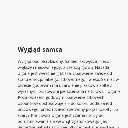
Wygląd samca
Wygląd obu płci zbliżony. Samiec zazwyczaj nieco
większy i masywniejszy, z szerszą głową. Nasada
ogona jest wyraźnie grubsza. Ubarwienie zależy od
stanu emocjonalnego, zdrowotnego i wieku. Samiec w
okresie godowym ma ubarwienie piaskowo-żółte z
wyraźnymi brązowymi pierścieniami na tułowiu i ogonie.
Poza okresem godowym ubarwienie zdrowych
osobników dostosowuje się do koloru podłoża (od
brązowego, przez rdzawo-czerwony po jasnożółty lub
szary). Końcówka ogona jest czarna i służy do
porozumiewania się wewnątrzgatunkowego. Jak
wszystkie gatunki z rodzaju Phrynocephalus występują