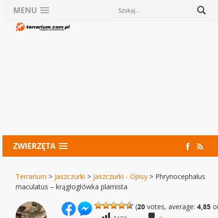
MENU
ZWIERZĘTA
Terrarium
>
Jaszczurki
>
Jaszczurki - Opisy
>
Phrynocephalus
maculatus – krągłogłówka plamista
(
20
votes, average:
4,85
ou