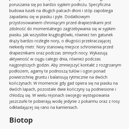
poruszania się po bardzo sypkim podłożu. Specyficzna
budowa łusek na długich palcach dłoni i stóp zapobiega
zapadaniu się w piasku i pyle. Dodatkowym
przystosowaniem chroniącym przed drapieżnikami jest
zdolność do momentalnego zagrzebywania się w sypkim
piasku. Jak wszystkie krągłogłówki, również ten gatunek
drąży bardzo rozległe nory, o długości przekraczającej
niekiedy metr. Nory stanowią miejsce schronienia przed
drapieżnikami oraz podczas zimnych nocy. Wykazują
aktywność w ciągu całego dnia, również podczas
najgorętszych godzin. Aby zmniejszyć kontakt z rozgrzanym
podłożem, agamy te podnoszą tułów i ogon ponad
powierzchnię gruntu i balansują rytmicznie na dwóch
kończynach. W momencie gdy gad opiera się na piasku na
dwóch łapach, pozostałe dwie kończyny są podniesione i
chłodzą się. W wielu rejonach swojego występowania
jaszczurki te pobierają wodę jedynie z pokarmu oraz z rosy
odkładającej się rano na kamieniach.
Biotop