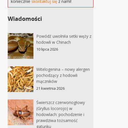
koniecznie
skontaktuj się
z nami!
Wiadomości
Powódź uwolniła setki węży z
hodowli w Chinach
10 lipca 2026
Witelogenina – nowy alergen
pochodzący z hodowli
mączników
21 kwietnia 2026
Świerszcz czerwonogłowy
(Gryllus locorojo) w
hodowlach: pochodzenie i
prawdziwa tożsamość
gatunku