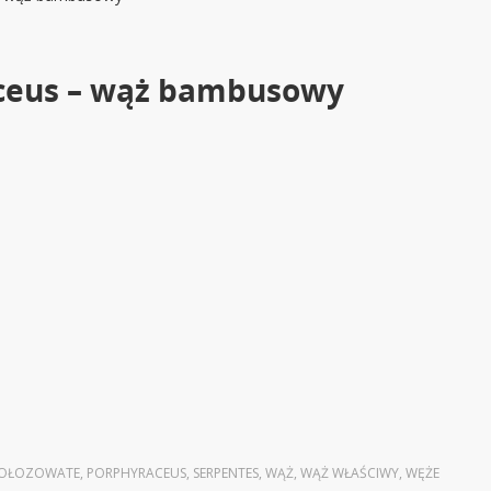
ceus – wąż bambusowy
OŁOZOWATE
,
PORPHYRACEUS
,
SERPENTES
,
WĄŻ
,
WĄŻ WŁAŚCIWY
,
WĘŻE