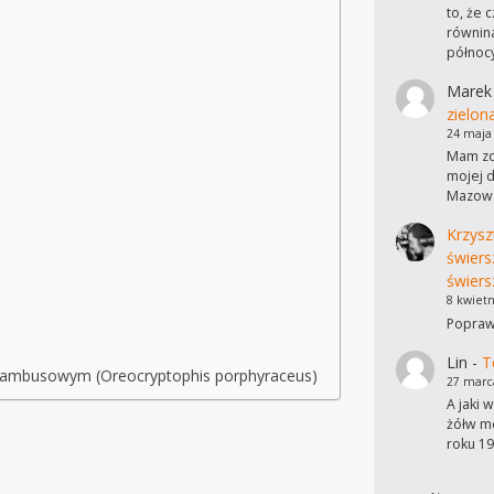
to, że 
równina
północ
Marek
zielon
24 maja
Mam zdj
mojej d
Mazows
Krzysz
świers
świers
8 kwietn
Poprawi
Lin
-
T
bambusowym (Oreocryptophis porphyraceus)
27 marc
A jaki 
żółw mo
roku 19