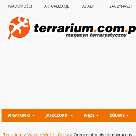
WIADOMOŚCI
AKTUALIZACJE
DZIAŁY
ZACZYNASZ?
GATUNKI
JASZCZURKI
WĘŻE
ŻÓŁWIE
Terrarium
>
Węże
>
Węże - Opisy
>
Oreocryptophis porphyraceus