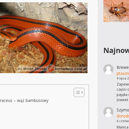
Najnow
Brewe
ptaszn
4 lipca 
Zapewn
części 
pająka 
(nawet
yraceus – wąż bambusowy
Szymo
dorod
6 czerw
Manica 