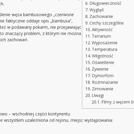
Długowieczność
ch.
Wygląd
reślenie węża bambusowego „czerwone
Zachowanie
enie faktycznie oddaje opis „bambusa”,
Cechy szczególne
 też w podawany pokarm, nie przejawiając
Aktywność
st to znaczący problem, z którym nie można
Terrarium
akich zachowań.
Wyposażenie
Temperatura
Wilgotność
Oświetlenie
Żywienie
Dymorfizm
Rozmnażanie
Zimowanie
Uwagi
Filmy z wężem 
wo – wschodniej części kontynentu
e wszystkim uzależniona od rejonu, miejsc występowania: