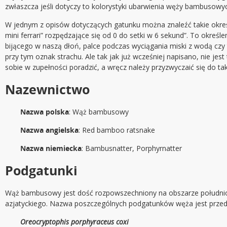
zwłaszcza jeśli dotyczy to kolorystyki ubarwienia węży bambusowy
W jednym z opisów dotyczących gatunku można znaleźć takie ok
mini ferrari” rozpędzające się od 0 do setki w 6 sekund”. To określ
bijącego w naszą dłoń, palce podczas wyciągania miski z wodą czy
przy tym oznak strachu. Ale tak jak już wcześniej napisano, nie je
sobie w zupełności poradzić, a wręcz należy przyzwyczaić się do t
Nazewnictwo
Nazwa polska
: Wąż bambusowy
Nazwa angielska
: Red bamboo ratsnake
Nazwa niemiecka
: Bambusnatter, Porphyrnatter
Podgatunki
Wąż bambusowy jest dość rozpowszechniony na obszarze południo
azjatyckiego. Nazwa poszczególnych podgatunków węża jest przed
Oreocryptophis porphyraceus coxi