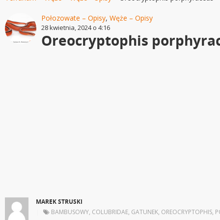
Połozowate – Opisy
,
Węże – Opisy
28 kwietnia, 2024 o 4:16
Oreocryptophis porphyra
MAREK STRUSKI
|
BAMBUSOWY
,
COLUBRIDAE
,
GATUNEK
,
OREOCRYPTOPHIS
,
P