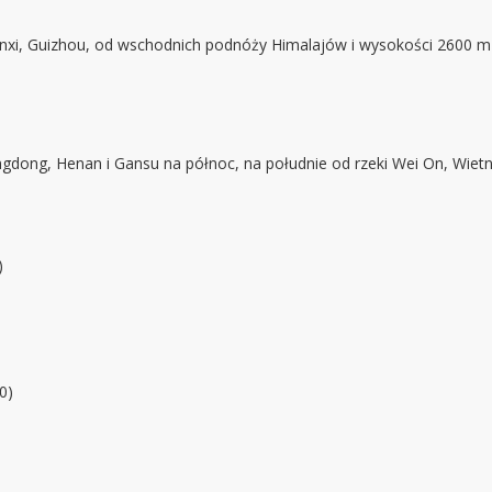
nxi, Guizhou, od wschodnich podnóży Himalajów i wysokości 2600 m 
ngdong, Henan i Gansu na północ, na południe od rzeki Wei On, Wie
)
0)