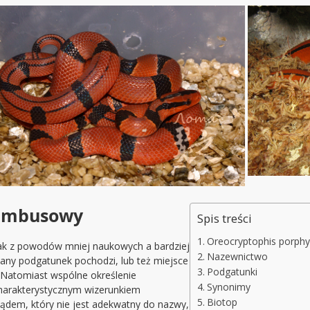
bambusowy
Spis treści
Oreocryptophis porph
nak z powodów mniej naukowych a bardziej
Nazewnictwo
any podgatunek pochodzi, lub też miejsce
Podgatunki
. Natomiast wspólne określenie
Synonimy
charakterystycznym wizerunkiem
Biotop
glądem, który nie jest adekwatny do nazwy,