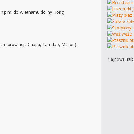
n.p.m. do Wietnamu doliny Hong.
tnam prowincja Chapa, Tamdao, Mason).
Najnowsi subs