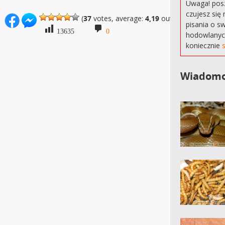
Uwaga! posz
czujesz się 
(
37
votes, average:
4,19
out of 5)
pisania o s
13635
0
hodowlanyc
koniecznie
Wiadomo