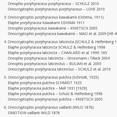
Oreophis porphyraceus porphyraceus – SCHULZ 2010
Oreocryptophis porphyraceus porphyraceus – LOVE 2010
Oreocryptophis porphyraceus kawakamii (Oshima, 1911)
Elaphe porphyracea Kawakami OSHIMA 1911
Oreophis porphyraceus kawakamii – KNIETSCH 2005
Oreocryptophis porphyracea kawakamii – MAO et al. 2009 [HR 40
Oreocryptophis porphyraceus laticincta (SCHULZ & Helfenberg 
Elaphe porphyracea laticincta SCHULZ & Helfenberg 1998
Elaphe porphyracea laticincta – CHAN-ARD et al. 1999: 165
Oreophis porphyraceus laticincta – Grossmann i Tillack 2004
Oreophis porphyraceus laticinctus – BULIAN et al. 2005
Oreocryptophis porphyracea laticinctus – SCHULZ et al. 2010
Oreocryptophis porphyraceus pulchra (Schmidt, 1925)
Elaphe porphyracea pulchra SCHMIDT 1925
Elaphe porphyracea pulchra – Mell 1931 [1929]
Elaphe porphyracea pulchra – Schulz & Helfenberg 1998
Oreocryptophis porphyraceus pulchra – KNIETSCH 2005
Oreocryptophis porphyraceus vaillanti (WILD 1876)
SIMOTION vaillanti WILD 1876