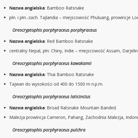
Nazwa angielska
: Bamboo Ratsnake
płn. i płn.-zach. Tajlandia – miejscowość Phuluang, prowincje L
Oreocryptophis porphyraceus porphyraceus
Nazwa angielska
: Red Bamboo Ratsnake
centralny Nepal, płn. Chiny, Indie – miejscowość Assam, Darjelin
Oreocryptophis porphyraceus kawakamii
Nazwa angielska
: Thai Bamboo Ratsnake
Tajwan do wysokości od 400 do 1500 m n.p.m.
Oreocryptophis porphyraceus laticinctus
Nazwa angielska
: Broad Ratsnake Mountain Banded.
Malezja prowincja Cameron, Pahang, Zachodnia Malezja, Indon
Oreocryptophis porphyraceus pulchra