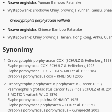
Nazwa angielska
: Yunnan Bamboo Ratsnake
Występowanie: środkowe Chiny, prowincja Yunnan, Gansu, Shaa
Oreocryptophis porphyraceus vaillanti
Nazwa angielska
: Chinese Bamboo Ratsnake
Występowanie: Chiny prowincja Hainan, Hong Kong, Anhui, Gua
Synonimy
Oreocryptophis porphyraceus COXI (SCHULZ & Helfenberg 1998
Elaphe porphyracea COXI SCHULZ & Helfenberg 1998
Elaphe porphyracea COXI – CHAN-ARD et al. 1999: 164
Oreophis porphyraceus coxi – KNIETSCH 2005
Oreocryptophis porphyraceus porphyraceus (Cantor 1839)
Psammophis nigrofasciatus Cantor 1839 (fide SCHULZ et al. 201
SIMOTION vaillanti WILD 1876
Elaphe porphyracea pulchra SCHMIDT 1925
Elaphe porphyracea porphyracea – COX et al. 1998: 52
Oreophis porphyraceus porphyraceus – Gumprecht 2003