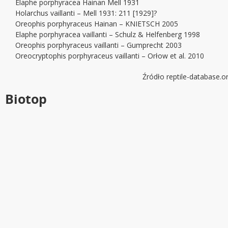
Elaphe porphyracea Hainan Mell 1931
Holarchus vaillanti – Mell 1931: 211 [1929]?
Oreophis porphyraceus Hainan – KNIETSCH 2005
Elaphe porphyracea vaillanti – Schulz & Helfenberg 1998
Oreophis porphyraceus vaillanti – Gumprecht 2003
Oreocryptophis porphyraceus vaillanti – Orłow et al. 2010
Źródło reptile-database.o
Biotop