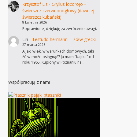
Krzysztof Lis
-
Gryllus locorojo –
świerszcz czerwnonogłowy (dawniej
świerszcz kubański)
8 kwietnia 2026
Poprawione, dziękuję za zwrócenie uwagi.
Lin
-
Testudo hermanni – żółw grecki
27 marca 2026
A jaki wiek, w warunkach domowych, taki
żółw może osiągnąć? Ja mam "Kajtka" od
roku 1965. Kupiony w Poznaniu na…
Współpracują z nami