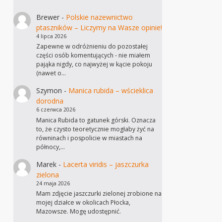
Brewer
-
Polskie nazewnictwo
ptaszników – Liczymy na Wasze opinie!
4 lipca 2026
Zapewne w odróżnieniu do pozostałej
części osób komentujących - nie miałem
pająka nigdy, co najwyżej w kącie pokoju
(nawet o…
Szymon
-
Manica rubida – wścieklica
dorodna
6 czerwca 2026
Manica Rubida to gatunek górski. Oznacza
to, że czysto teoretycznie mogłaby żyć na
równinach i pospolicie w miastach na
północy,…
Marek
-
Lacerta viridis – jaszczurka
zielona
24 maja 2026
Mam zdjęcie jaszczurki zielonej zrobione na
mojej działce w okolicach Płocka,
Mazowsze. Mogę udostępnić.