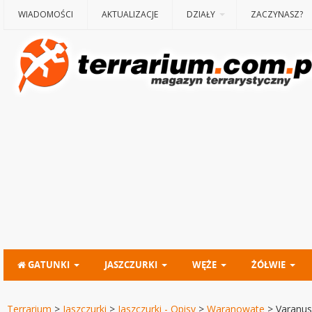
WIADOMOŚCI
AKTUALIZACJE
DZIAŁY
ZACZYNASZ?
GATUNKI
JASZCZURKI
WĘŻE
ŻÓŁWIE
Terrarium
>
Jaszczurki
>
Jaszczurki - Opisy
>
Waranowate
>
Varanus