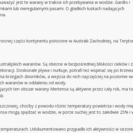
uważyć jest te warany w trakcie ich przebywania w wodzie. Gardło i
amkami lub nieregularnymi pasami. O gładkich łuskach nadających
tna.
łnocnej części kontynentu położone w Australii Zachodniej, na Teryt
ralijskich waranów. Są obecne w bezpośredniej bliskości cieków i zbi
oracji. Doskonale pływa i nurkuje, potrafi też wspinać się po krzew
 na brzegach zbiorników, a wejścia do nich najczęściej na poziomie w
tych waranów w oddaleniu od wody.
jących ten obszar warany Mertensa są aktywne przez cały rok, ma t
ą.
szczowej, choćby z powodu różnic temperatury powietrza i wody mi
a mogą spędzać w wodzie, w porze suchej jest to zaledwie 25% i w
 temperaturach. Udokumentowano przypadki ich aktywności w sezon