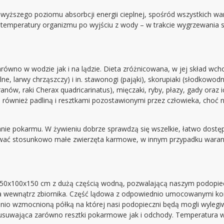
jwyższego poziomu absorbcji energii cieplnej, spośród wszystkich 
 temperatury organizmu po wyjściu z wody – w trakcie wygrzewania s
równo w wodzie jak i na lądzie. Dieta zróżnicowana, w jej skład wc
ne, larwy chrząszczy) i in. stawonogi (pająki), skorupiaki (słodkowodn
w, raki Cherax quadricarinatus), mięczaki, ryby, płazy, gady oraz ic
zą również padliną i resztkami pozostawionymi przez człowieka, choć 
nie pokarmu. W żywieniu dobrze sprawdzą się wszelkie, łatwo dostę
odawać stosunkowo małe zwierzęta karmowe, w innym przypadku wara
 250x100x150 cm z dużą częścią wodną, pozwalającą naszym podopi
trza wewnątrz zbiornika. Część lądowa z odpowiednio umocowanymi k
dnio wzmocnioną półką na której nasi podopieczni będą mogli wyleg
a, usuwająca zarówno resztki pokarmowe jak i odchody. Temperatura 