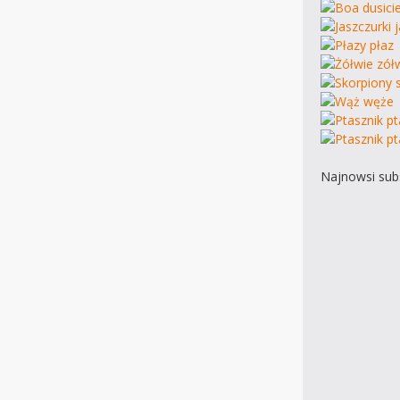
Najnowsi subs