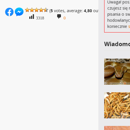
Uwaga! posz
czujesz się 
(
5
votes, average:
4,80
out of 5)
pisania o s
3318
0
hodowlanyc
koniecznie
Wiadomo