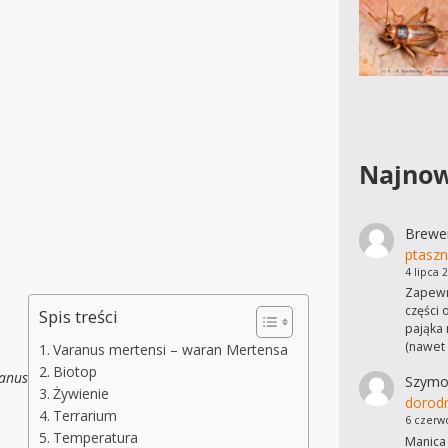
Najnow
Brewe
ptaszn
4 lipca 
Zapewn
części 
Spis treści
pająka 
(nawet
Varanus mertensi – waran Mertensa
Biotop
ranus
Szymo
Żywienie
dorod
Terrarium
6 czerw
Temperatura
Manica 