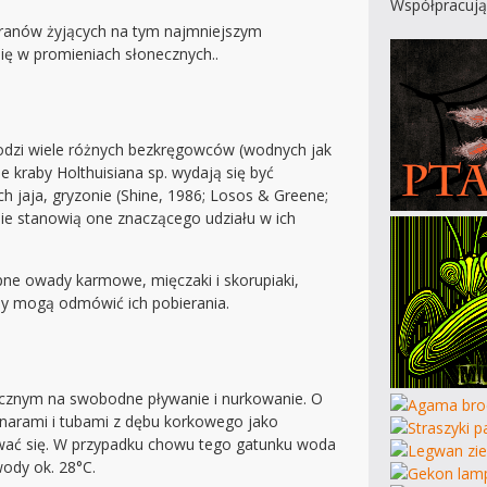
Współpracują
waranów żyjących na tym najmniejszym
ię w promieniach słonecznych..
hodzi wiele różnych bezkręgowców (wodnych jak
e kraby Holthuisiana sp. wydają się być
h jaja, gryzonie (Shine, 1986; Losos & Greene;
nie stanowią one znaczącego udziału w ich
pne owady karmowe, mięczaki i skorupiaki,
ny mogą odmówić ich pobierania.
ecznym na swobodne pływanie i nurkowanie. O
onarami i tubami z dębu korkowego jako
iwać się. W przypadku chowu tego gatunku woda
wody ok. 28°C.