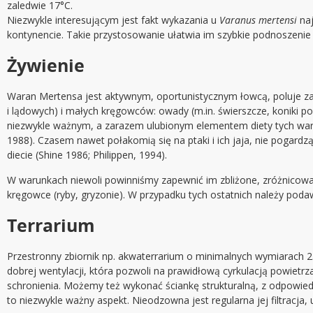
zaledwie 17°C.
Niezwykle interesującym jest fakt wykazania u
Varanus mertensi
na
kontynencie. Takie przystosowanie ułatwia im szybkie podnoszenie
Żywienie
Waran Mertensa jest aktywnym, oportunistycznym łowcą, poluje za
i lądowych) i małych kręgowców: owady (m.in. świerszcze, koniki pol
niezwykle ważnym, a zarazem ulubionym elementem diety tych waranó
1988). Czasem nawet połakomią się na ptaki i ich jaja, nie pogard
diecie (Shine 1986; Philippen, 1994).
W warunkach niewoli powinniśmy zapewnić im zbliżone, zróżnicowa
kręgowce (ryby, gryzonie). W przypadku tych ostatnich należy p
Terrarium
Przestronny zbiornik np. akwaterrarium o minimalnych wymiarach
dobrej wentylacji, która pozwoli na prawidłową cyrkulacją powie
schronienia. Możemy też wykonać ściankę strukturalną, z odpowie
to niezwykle ważny aspekt. Nieodzowna jest regularna jej filtracj