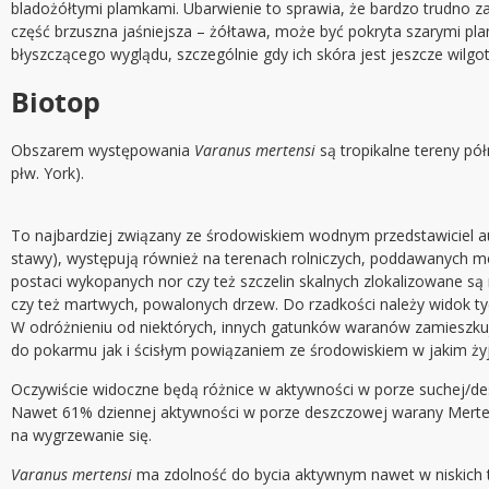
bladożółtymi plamkami. Ubarwienie to sprawia, że bardzo trudno za
część brzuszna jaśniejsza – żółtawa, może być pokryta szarymi pl
błyszczącego wyglądu, szczególnie gdy ich skóra jest jeszcze wilgo
Biotop
Obszarem występowania
Varanus mertensi
są tropikalne tereny pó
płw. York).
To najbardziej związany ze środowiskiem wodnym przedstawiciel aust
stawy), występują również na terenach rolniczych, poddawanych meli
postaci wykopanych nor czy też szczelin skalnych zlokalizowane są
czy też martwych, powalonych drzew. Do rzadkości należy widok 
W odróżnieniu od niektórych, innych gatunków waranów zamieszku
do pokarmu jak i ścisłym powiązaniem ze środowiskiem w jakim żyj
Oczywiście widoczne będą różnice w aktywności w porze suchej/de
Nawet 61% dziennej aktywności w porze deszczowej warany Mertens
na wygrzewanie się.
Varanus mertensi
ma zdolność do bycia aktywnym nawet w niskich