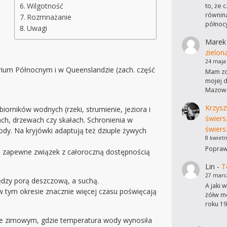
Wilgotność
to, że 
równina
Rozmnażanie
północ
Uwagi
Marek
zielon
24 maja
orium Północnym i w Queenslandzie (zach. część
Mam zdj
mojej d
Mazows
Krzysz
orników wodnych (rzeki, strumienie, jeziora i
świers
ach, drzewach czy skałach. Schronienia w
świers
ody. Na kryjówki adaptują też dziuple żywych
8 kwietn
Poprawi
o zapewne związek z całoroczną dostępnością
Lin
-
T
27 marc
ędzy porą deszczową, a suchą.
A jaki 
 tym okresie znacznie więcej czasu poświęcają
żółw mo
roku 19
ie zimowym, gdzie temperatura wody wynosiła