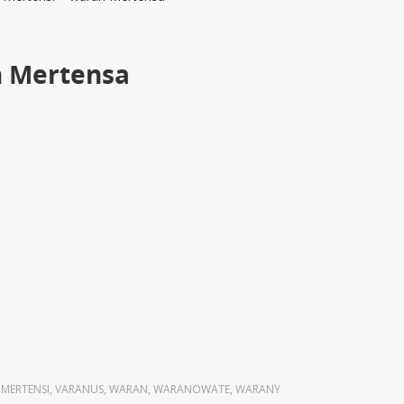
n Mertensa
,
MERTENSI
,
VARANUS
,
WARAN
,
WARANOWATE
,
WARANY