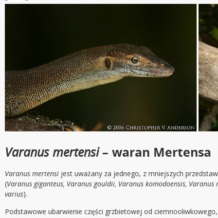
Varanus mertensi
– waran Mertensa
Varanus mertensi
jest uważany za jednego, z mniejszych przedstawi
(
Varanus giganteus, Varanus gouldii, Varanus komodoensis, Varanus 
varius
).
Podstawowe ubarwienie części grzbietowej od ciemnooliwkowego,