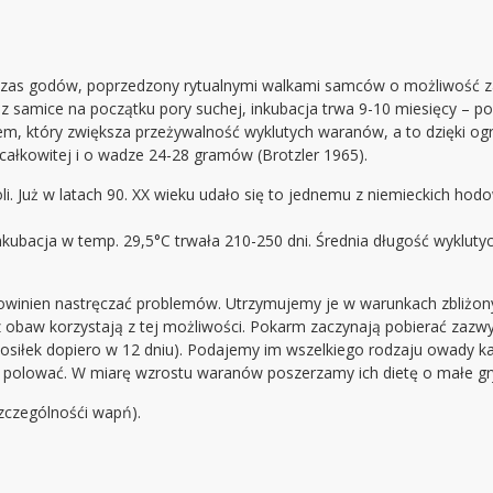
 czas godów, poprzedzony rytualnymi walkami samców o możliwość zapł
ez samice na początku pory suchej, inkubacja trwa 9-10 miesięcy – p
iem, który zwiększa przeżywalność wyklutych waranów, a to dzięki 
ałkowitej i o wadze 24-28 gramów (Brotzler 1965).
li. Już w latach 90. XX wieku udało się to jednemu z niemieckich ho
Inkubacja w temp. 29,5°C trwała 210-250 dni. Średnia długość wyklut
winien nastręczać problemów. Utrzymujemy je w warunkach zbliżony
 obaw korzystają z tej możliwości. Pokarm zaczynają pobierać zazwy
posiłek dopiero w 12 dniu). Podajemy im wszelkiego rodzaju owady 
 polować. W miarę wzrostu waranów poszerzamy ich dietę o małe gr
zczególnośći wapń).