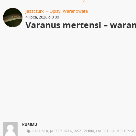
Jaszczurki – Opisy
,
Waranowate
4 lipca, 2026 o 0:00
Varanus mertensi – wara
KURIMU
|
GATUNEK
,
JASZCZURKA
,
JASZCZURKI
,
LACERTILIA
,
MERTENSA