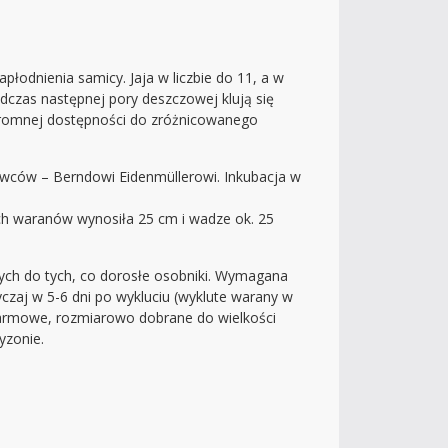
odnienia samicy. Jaja w liczbie do 11, a w
odczas następnej pory deszczowej klują się
ogromnej dostępności do zróżnicowanego
dowców – Berndowi Eidenmüllerowi. Inkubacja w
ych waranów wynosiła 25 cm i wadze ok. 25
ch do tych, co dorosłe osobniki. Wymagana
czaj w 5-6 dni po wykluciu (wyklute warany w
karmowe, rozmiarowo dobrane do wielkości
yzonie.