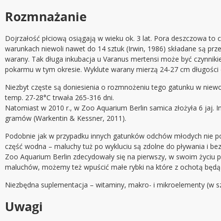
Rozmnażanie
Dojrzałość płciową osiągają w wieku ok. 3 lat. Pora deszczowa to
warunkach niewoli nawet do 14 sztuk (Irwin, 1986) składane są prz
warany. Tak długa inkubacja u Varanus mertensi może być czynnik
pokarmu w tym okresie. Wyklute warany mierzą 24-27 cm długości c
Niezbyt częste są doniesienia o rozmnożeniu tego gatunku w niewo
temp. 27-28°C trwała 265-316 dni.
Natomiast w 2010 r., w Zoo Aquarium Berlin samica złożyła 6 jaj. 
gramów (Warkentin & Kessner, 2011).
Podobnie jak w przypadku innych gatunków odchów młodych nie po
część wodna – maluchy tuż po wykluciu są zdolne do pływania i bez
Zoo Aquarium Berlin zdecydowały się na pierwszy, w swoim życiu 
maluchów, możemy też wpuścić małe rybki na które z ochotą będą
Niezbędna suplementacja – witaminy, makro- i mikroelementy (w s
Uwagi