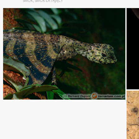
SMOK
,
SMOK LATAJĄCY