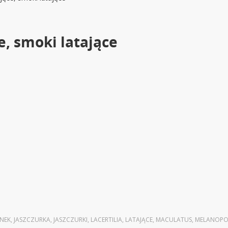
e, smoki latające
NEK
,
JASZCZURKA
,
JASZCZURKI
,
LACERTILIA
,
LATAJĄCE
,
MACULATUS
,
MELANOP