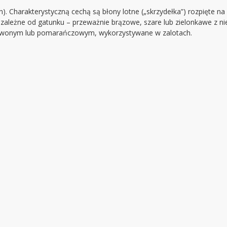
). Charakterystyczną cechą są błony lotne („skrzydełka”) rozpięte n
zależne od gatunku – przeważnie brązowe, szare lub zielonkawe z n
zerwonym lub pomarańczowym, wykorzystywane w zalotach.