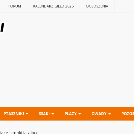
FORUM
KALENDARZ GIEŁD 2026
OGŁOSZENIA
PTASZNIKI
SSAKI
PŁAZY
OWADY
POZOS
jące, smoki latające