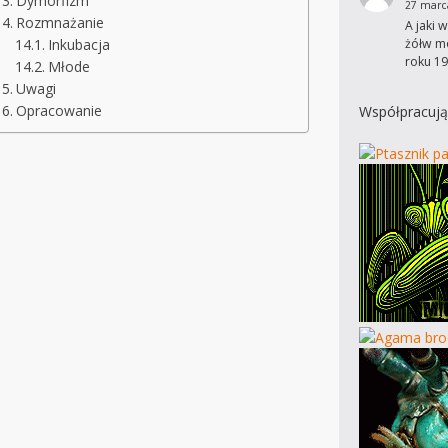
Dymorfizm
27 marc
Rozmnażanie
A jaki 
żółw mo
Inkubacja
roku 19
Młode
Uwagi
Opracowanie
Współpracują