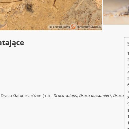
atające
Draco Gatunek: różne (m.in.
Draco volans
,
Draco dussumieri
,
Draco