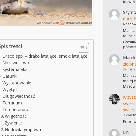
(nawet
Szymo
dorod
6 czerw
Manica 
to, że 
równina
Spis treści
północ
Draco spp. – drako latające, smoki latające
Marek
Nazewnictwo
zielon
Systematyka
24 maja
Mam zdj
Gatunki
mojej d
Występowanie
Mazows
Wygląd
Długowieczność
Krzysz
Terrarium
świers
Temperatura
świers
8 kwietn
Wilgotność
Poprawi
Żywienie
Hodowla grupowa
Lin
-
T