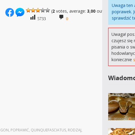
Uwaga ten 
(
2
votes, average:
3,00
out of 5)
poprawek. J
sprawdzić t
5733
0
Uwaga! posz
czujesz się 
pisania o s
hodowlanyc
koniecznie
Wiadomo
OGON
,
POPRAWIĆ
,
QUINQUEFASCIATUS
,
RODZAJ
,