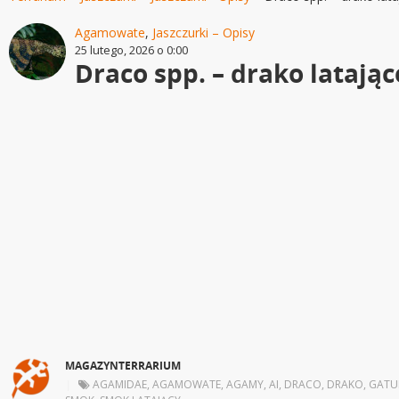
Agamowate
,
Jaszczurki – Opisy
25 lutego, 2026 o 0:00
Draco spp. – drako latając
MAGAZYNTERRARIUM
|
AGAMIDAE
,
AGAMOWATE
,
AGAMY
,
AI
,
DRACO
,
DRAKO
,
GATU