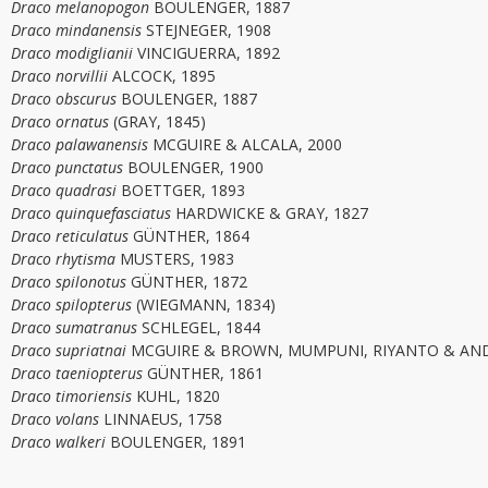
Draco melanopogon
BOULENGER, 1887
Draco mindanensis
STEJNEGER, 1908
Draco modiglianii
VINCIGUERRA, 1892
Draco norvillii
ALCOCK, 1895
Draco obscurus
BOULENGER, 1887
Draco ornatus
(GRAY, 1845)
Draco palawanensis
MCGUIRE & ALCALA, 2000
Draco punctatus
BOULENGER, 1900
Draco quadrasi
BOETTGER, 1893
Draco quinquefasciatus
HARDWICKE & GRAY, 1827
Draco reticulatus
GÜNTHER, 1864
Draco rhytisma
MUSTERS, 1983
Draco spilonotus
GÜNTHER, 1872
Draco spilopterus
(WIEGMANN, 1834)
Draco sumatranus
SCHLEGEL, 1844
Draco supriatnai
MCGUIRE & BROWN, MUMPUNI, RIYANTO & AND
Draco taeniopterus
GÜNTHER, 1861
Draco timoriensis
KUHL, 1820
Draco volans
LINNAEUS, 1758
Draco walkeri
BOULENGER, 1891