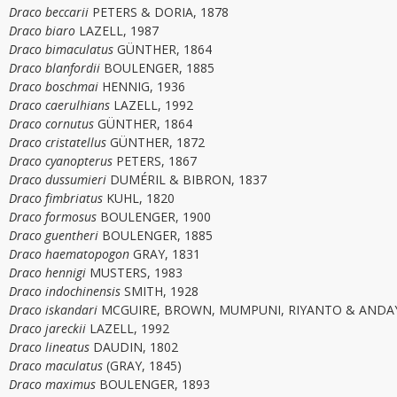
Draco beccarii
PETERS & DORIA, 1878
Draco biaro
LAZELL, 1987
Draco bimaculatus
GÜNTHER, 1864
Draco blanfordii
BOULENGER, 1885
Draco boschmai
HENNIG, 1936
Draco caerulhians
LAZELL, 1992
Draco cornutus
GÜNTHER, 1864
Draco cristatellus
GÜNTHER, 1872
Draco cyanopterus
PETERS, 1867
Draco dussumieri
DUMÉRIL & BIBRON, 1837
Draco fimbriatus
KUHL, 1820
Draco formosus
BOULENGER, 1900
Draco guentheri
BOULENGER, 1885
Draco haematopogon
GRAY, 1831
Draco hennigi
MUSTERS, 1983
Draco indochinensis
SMITH, 1928
Draco iskandari
MCGUIRE, BROWN, MUMPUNI, RIYANTO & ANDAY
Draco jareckii
LAZELL, 1992
Draco lineatus
DAUDIN, 1802
Draco maculatus
(GRAY, 1845)
Draco maximus
BOULENGER, 1893