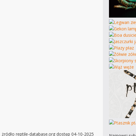
żródło reptile-database.org dostęp 04-10-2025
Najnowsi subs