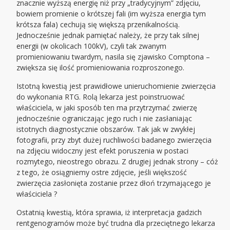
znacznie wyższą energię niż przy „tradycyjnym” zdjęciu,
bowiem promienie o krótszej fali (im wyższa energia tym
krótsza fala) cechują się większą przenikalnością.
Jednocześnie jednak pamiętać należy, że przy tak silnej
energii (w okolicach 100kV), czyli tak zwanym
promieniowaniu twardym, nasila się zjawisko Comptona –
zwiększa się ilość promieniowania rozproszonego.
Istotną kwestią jest prawidłowe unieruchomienie zwierzęcia
do wykonania RTG. Rolą lekarza jest poinstruować
właściciela, w jaki sposób ten ma przytrzymać zwierzę
jednocześnie ograniczając jego ruch i nie zasłaniając
istotnych diagnostycznie obszarów. Tak jak w zwykłej
fotografii, przy zbyt dużej ruchliwości badanego zwierzęcia
na zdjęciu widoczny jest efekt poruszenia w postaci
rozmytego, nieostrego obrazu. Z drugiej jednak strony – cóż
z tego, że osiągniemy ostre zdjęcie, jeśli większość
zwierzęcia zasłonięta zostanie przez dłoń trzymającego je
właściciela ?
Ostatnią kwestią, która sprawia, iż interpretacja gadzich
rentgenogramów może być trudna dla przeciętnego lekarza