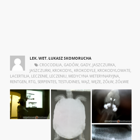
LEK. WET. ŁUKASZ SKOMORUCHA
|
CROCODILIA
,
GADÓW
,
GADY
,
JASZCZURKA
,
JASZCZURKI
,
KROKODYL
,
KROKODYLE
,
KROKODYLOWATE
,
LACERTILIA
,
LECZENIE
,
LECZENIU
,
MEDYCYNA WETERYNARYJNA
,
RENTGEN
,
RTG
,
SERPENTES
,
TESTUDINES
,
WĄŻ
,
WĘŻE
,
ŻÓŁW
,
ŻÓŁWIE