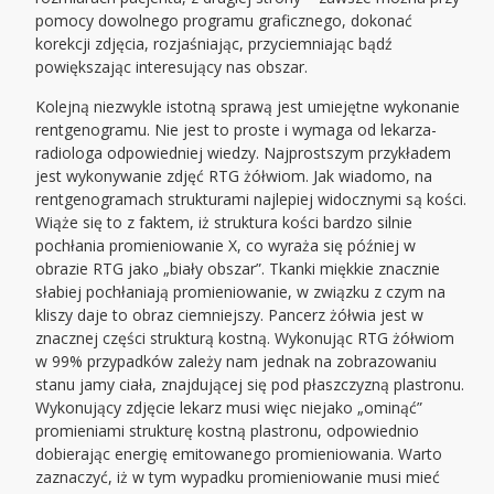
pomocy dowolnego programu graficznego, dokonać
korekcji zdjęcia, rozjaśniając, przyciemniając bądź
powiększając interesujący nas obszar.
Kolejną niezwykle istotną sprawą jest umiejętne wykonanie
rentgenogramu. Nie jest to proste i wymaga od lekarza-
radiologa odpowiedniej wiedzy. Najprostszym przykładem
jest wykonywanie zdjęć RTG żółwiom. Jak wiadomo, na
rentgenogramach strukturami najlepiej widocznymi są kości.
Wiąże się to z faktem, iż struktura kości bardzo silnie
pochłania promieniowanie X, co wyraża się później w
obrazie RTG jako „biały obszar”. Tkanki miękkie znacznie
słabiej pochłaniają promieniowanie, w związku z czym na
kliszy daje to obraz ciemniejszy. Pancerz żółwia jest w
znacznej części strukturą kostną. Wykonując RTG żółwiom
w 99% przypadków zależy nam jednak na zobrazowaniu
stanu jamy ciała, znajdującej się pod płaszczyzną plastronu.
Wykonujący zdjęcie lekarz musi więc niejako „ominąć”
promieniami strukturę kostną plastronu, odpowiednio
dobierając energię emitowanego promieniowania. Warto
zaznaczyć, iż w tym wypadku promieniowanie musi mieć