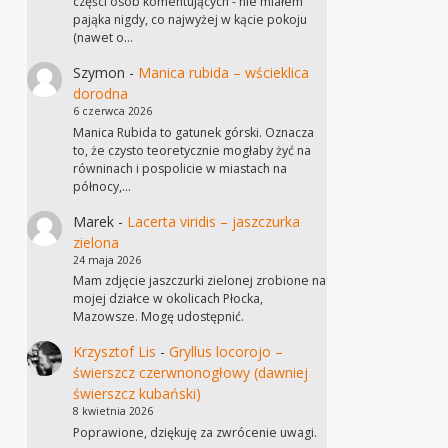
części osób komentujących - nie miałem
pająka nigdy, co najwyżej w kącie pokoju
(nawet o…
Szymon
-
Manica rubida – wścieklica
dorodna
6 czerwca 2026
Manica Rubida to gatunek górski. Oznacza
to, że czysto teoretycznie mogłaby żyć na
równinach i pospolicie w miastach na
północy,…
Marek
-
Lacerta viridis – jaszczurka
zielona
24 maja 2026
Mam zdjęcie jaszczurki zielonej zrobione na
mojej działce w okolicach Płocka,
Mazowsze. Mogę udostępnić.
Krzysztof Lis
-
Gryllus locorojo –
świerszcz czerwnonogłowy (dawniej
świerszcz kubański)
8 kwietnia 2026
Poprawione, dziękuję za zwrócenie uwagi.