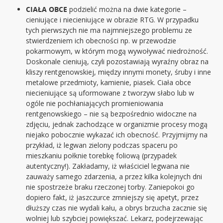
CIAŁA OBCE
podzielić można na dwie kategorie –
cieniujące i niecieniujące w obrazie RTG. W przypadku
tych pierwszych nie ma najmniejszego problemu ze
stwierdzeniem ich obecności np. w przewodzie
pokarmowym, w którym mogą wywoływać niedrożność.
Doskonale cieniują, czyli pozostawiają wyraźny obraz na
kliszy rentgenowskiej, między innymi monety, śruby i inne
metalowe przedmioty, kamienie, piasek. Ciała obce
niecieniujące są uformowane z tworzyw słabo lub w
ogóle nie pochłaniających promieniowania
rentgenowskiego – nie są bezpośrednio widoczne na
zdjęciu, jednak zachodzące w organizmie procesy mogą
niejako pobocznie wykazać ich obecność. Przyjmijmy na
przykład, iż legwan zielony podczas spaceru po
mieszkaniu połknie torebkę foliową (przypadek
autentyczny!). Zakładamy, iż właściciel legwana nie
zauważy samego zdarzenia, a przez kilka kolejnych dni
nie spostrzeże braku rzeczonej torby. Zaniepokoi go
dopiero fakt, iż jaszczurce zmniejszy się apetyt, przez
dłuższy czas nie wydali kału, a obrys brzucha zacznie się
wolniej lub szybciej powiększać. Lekarz, podejrzewając