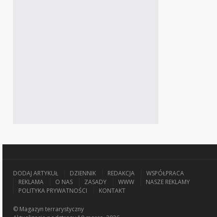
DODAJ ARTYKUŁ
DZIENNIK
REDAKCJA
WSPÓŁPRACA
REKLAMA
O NAS
ZASADY
WWW
NASZE REKLAMY
POLITYKA PRYWATNOŚCI
KONTAKT
© Magazyn terrarystyczny