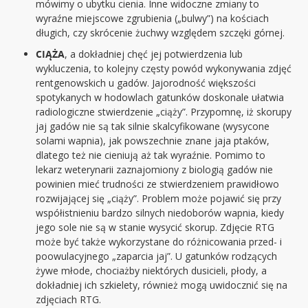
mówimy o ubytku cienia. Inne widoczne zmiany to
wyraźne miejscowe zgrubienia („bulwy”) na kościach
długich, czy skrócenie żuchwy względem szczęki górnej.
CIĄŻA
, a dokładniej chęć jej potwierdzenia lub
wykluczenia, to kolejny częsty powód wykonywania zdjęć
rentgenowskich u gadów. Jajorodność większości
spotykanych w hodowlach gatunków doskonale ułatwia
radiologiczne stwierdzenie „ciąży”. Przypomnę, iż skorupy
jaj gadów nie są tak silnie skalcyfikowane (wysycone
solami wapnia), jak powszechnie znane jaja ptaków,
dlatego też nie cieniują aż tak wyraźnie. Pomimo to
lekarz weterynarii zaznajomiony z biologią gadów nie
powinien mieć trudności ze stwierdzeniem prawidłowo
rozwijającej się „ciąży”. Problem może pojawić się przy
współistnieniu bardzo silnych niedoborów wapnia, kiedy
jego sole nie są w stanie wysycić skorup. Zdjęcie RTG
może być także wykorzystane do różnicowania przed- i
poowulacyjnego „zaparcia jaj”. U gatunków rodzących
żywe młode, chociażby niektórych dusicieli, płody, a
dokładniej ich szkielety, również mogą uwidocznić się na
zdjęciach RTG.