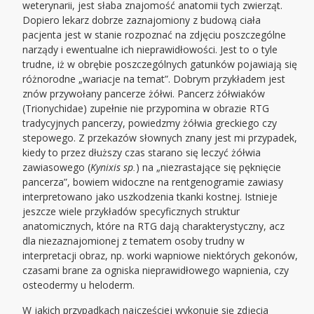
weterynarii, jest słaba znajomość anatomii tych zwierząt.
Dopiero lekarz dobrze zaznajomiony z budową ciała
pacjenta jest w stanie rozpoznać na zdjęciu poszczególne
narządy i ewentualne ich nieprawidłowości. Jest to o tyle
trudne, iż w obrębie poszczególnych gatunków pojawiają się
różnorodne „wariacje na temat”. Dobrym przykładem jest
znów przywołany pancerze żółwi. Pancerz żółwiaków
(Trionychidae) zupełnie nie przypomina w obrazie RTG
tradycyjnych pancerzy, powiedzmy żółwia greckiego czy
stepowego. Z przekazów słownych znany jest mi przypadek,
kiedy to przez dłuższy czas starano się leczyć żółwia
zawiasowego (
Kynixis sp.
) na „niezrastające się pęknięcie
pancerza”, bowiem widoczne na rentgenogramie zawiasy
interpretowano jako uszkodzenia tkanki kostnej. Istnieje
jeszcze wiele przykładów specyficznych struktur
anatomicznych, które na RTG dają charakterystyczny, acz
dla niezaznajomionej z tematem osoby trudny w
interpretacji obraz, np. worki wapniowe niektórych gekonów,
czasami brane za ogniska nieprawidłowego wapnienia, czy
osteodermy u heloderm.
W jakich przypadkach najczęściej wykonuje się zdjęcia