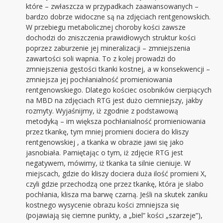
które – zwłaszcza w przypadkach zaawansowanych –
bardzo dobrze widoczne są na zdjęciach rentgenowskich.
W przebiegu metabolicznej choroby kości zawsze
dochodzi do zniszczenia prawidłowych struktur kości
poprzez zaburzenie jej mineralizacji – zmniejszenia
zawartości soli wapnia. To z kolej prowadzi do
zmniejszenia gęstości tkanki kostnej, a w konsekwencji –
zmniejsza jej pochłanialność promieniowania
rentgenowskiego. Dlatego kościec osobników cierpiących
na MBD na zdjęciach RTG jest dużo ciemniejszy, jakby
rozmyty. Wyjaśnijmy, iż zgodnie z podstawową
metodyką – im większa pochłanialność promieniowania
przez tkankę, tym mniej promieni dociera do kliszy
rentgenowskiej , a tkanka w obrazie jawi się jako
jasnobiała. Pamiętając o tym, iż zdjęcie RTG jest
negatywem, mówimy, iż tkanka ta silnie cieniuje. W
miejscach, gdzie do kliszy dociera duża ilość promieni X,
czyli gdzie przechodzą one przez tkankę, która je słabo
pochłania, klisza ma barwę czarną. Jeśli na skutek zaniku
kostnego wysycenie obrazu kości zmniejsza się
(pojawiają się ciemne punkty, a „biel” kości „szarzeje”),