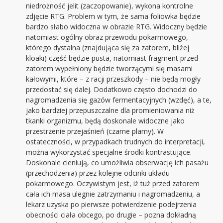
niedrożność jelit (zaczopowanie), wykona kontrolne
zdjęcie RTG. Problem w tym, że sama foliowka będzie
bardzo słabo widoczna w obrazie RTG. Widoczny będzie
natomiast ogólny obraz przewodu pokarmowego,
którego dystalna (znajdująca się za zatorem, bliżej
kloaki) część będzie pusta, natomiast fragment przed
zatorem wypełniony będzie tworzącymi się masami
kałowymi, które – z racji przeszkody – nie będą mogły
przedostać się dalej. Dodatkowo często dochodzi do
nagromadzenia się gazów fermentacyjnych (wzdęć), a te,
jako bardziej przepuszczalne dla promieniowania niż
tkanki organizmu, będą doskonale widoczne jako
przestrzenie przejaśnień (czarne plamy). W
ostateczności, w przypadkach trudnych do interpretacji,
można wykorzystać specjalne środki kontrastujące.
Doskonale cieniują, co umożliwia obserwację ich pasażu
(przechodzenia) przez kolejne odcinki układu
pokarmowego. Oczywistym jest, iż tuż przed zatorem
cała ich masa ulegnie zatrzymaniu i nagromadzeniu, a
lekarz uzyska po pierwsze potwierdzenie podejrzenia
obecności ciała obcego, po drugie – pozna dokładną