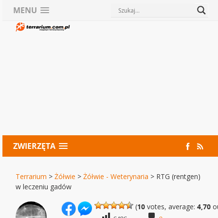
MENU
ZWIERZĘTA
Terrarium
>
Żółwie
>
Żółwie - Weterynaria
>
RTG (rentgen)
w leczeniu gadów
(
10
votes, average:
4,70
ou