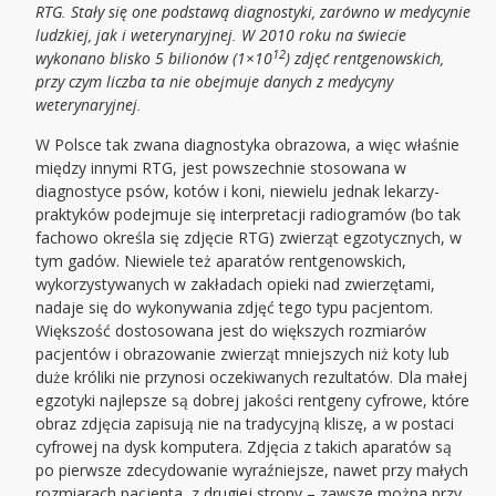
RTG. Stały się one podstawą diagnostyki, zarówno w medycynie
ludzkiej, jak i weterynaryjnej. W 2010 roku na świecie
12
wykonano blisko 5 bilionów (1×10
) zdjęć rentgenowskich,
przy czym liczba ta nie obejmuje danych z medycyny
weterynaryjnej.
W Polsce tak zwana diagnostyka obrazowa, a więc właśnie
między innymi RTG, jest powszechnie stosowana w
diagnostyce psów, kotów i koni, niewielu jednak lekarzy-
praktyków podejmuje się interpretacji radiogramów (bo tak
fachowo określa się zdjęcie RTG) zwierząt egzotycznych, w
tym gadów. Niewiele też aparatów rentgenowskich,
wykorzystywanych w zakładach opieki nad zwierzętami,
nadaje się do wykonywania zdjęć tego typu pacjentom.
Większość dostosowana jest do większych rozmiarów
pacjentów i obrazowanie zwierząt mniejszych niż koty lub
duże króliki nie przynosi oczekiwanych rezultatów. Dla małej
egzotyki najlepsze są dobrej jakości rentgeny cyfrowe, które
obraz zdjęcia zapisują nie na tradycyjną kliszę, a w postaci
cyfrowej na dysk komputera. Zdjęcia z takich aparatów są
po pierwsze zdecydowanie wyraźniejsze, nawet przy małych
rozmiarach pacjenta, z drugiej strony – zawsze można przy