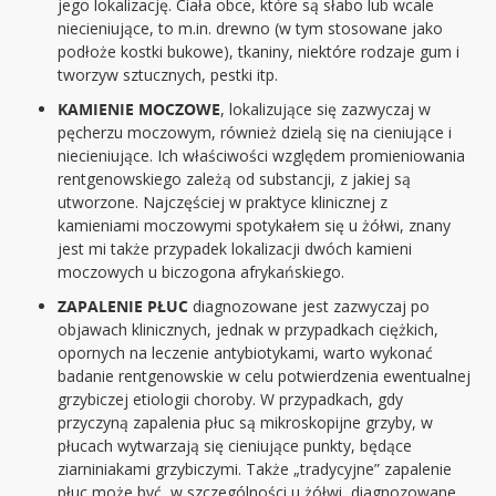
jego lokalizację. Ciała obce, które są słabo lub wcale
niecieniujące, to m.in. drewno (w tym stosowane jako
podłoże kostki bukowe), tkaniny, niektóre rodzaje gum i
tworzyw sztucznych, pestki itp.
KAMIENIE MOCZOWE
, lokalizujące się zazwyczaj w
pęcherzu moczowym, również dzielą się na cieniujące i
niecieniujące. Ich właściwości względem promieniowania
rentgenowskiego zależą od substancji, z jakiej są
utworzone. Najczęściej w praktyce klinicznej z
kamieniami moczowymi spotykałem się u żółwi, znany
jest mi także przypadek lokalizacji dwóch kamieni
moczowych u biczogona afrykańskiego.
ZAPALENIE PŁUC
diagnozowane jest zazwyczaj po
objawach klinicznych, jednak w przypadkach ciężkich,
opornych na leczenie antybiotykami, warto wykonać
badanie rentgenowskie w celu potwierdzenia ewentualnej
grzybiczej etiologii choroby. W przypadkach, gdy
przyczyną zapalenia płuc są mikroskopijne grzyby, w
płucach wytwarzają się cieniujące punkty, będące
ziarniniakami grzybiczymi. Także „tradycyjne” zapalenie
płuc może być, w szczególności u żółwi, diagnozowane