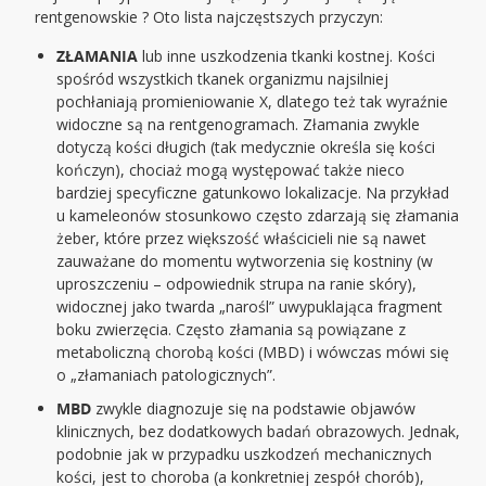
rentgenowskie ? Oto lista najczęstszych przyczyn:
ZŁAMANIA
lub inne uszkodzenia tkanki kostnej. Kości
spośród wszystkich tkanek organizmu najsilniej
pochłaniają promieniowanie X, dlatego też tak wyraźnie
widoczne są na rentgenogramach. Złamania zwykle
dotyczą kości długich (tak medycznie określa się kości
kończyn), chociaż mogą występować także nieco
bardziej specyficzne gatunkowo lokalizacje. Na przykład
u kameleonów stosunkowo często zdarzają się złamania
żeber, które przez większość właścicieli nie są nawet
zauważane do momentu wytworzenia się kostniny (w
uproszczeniu – odpowiednik strupa na ranie skóry),
widocznej jako twarda „narośl” uwypuklająca fragment
boku zwierzęcia. Często złamania są powiązane z
metaboliczną chorobą kości (MBD) i wówczas mówi się
o „złamaniach patologicznych”.
MBD
zwykle diagnozuje się na podstawie objawów
klinicznych, bez dodatkowych badań obrazowych. Jednak,
podobnie jak w przypadku uszkodzeń mechanicznych
kości, jest to choroba (a konkretniej zespół chorób),