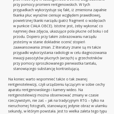
przy pomocy promieni rentgenowskich. W tych
przypadkach wykorzystuje się fakt, iż zmieniona zapalnie
tkanka płuc wyraźnie cieniuje względem prawidłowej,
powietrznej tkanki narządu (patrz fragment o wzdęciach
w punkcie CIAŁA OBCE). Istotne jest, żeby wykonać co
najmniej dwa zdjęcia, ukazujące pola płucne od boku i od
przodu. Dopiero przy takim zobrazowaniu narządu
jesteśmy w stanie dokładnie ocenić stopień
zaawansowania zmian. Z literatury znane są mi także
przypadki wykorzystania radiologii w celu diagnozowania
inwazji pasożytów płucnych (wrzęch) u grzechotników
przy pomocy sproszkowanego pierwiastka tantalu,
stanowiącego substancję kontrastującą.
Na koniec warto wspomnieć także o tak zwanej
rentgenotelewizji, czyli urządzeniu łączącym w sobie cechy
aparatu rentgenowskiego i kamery wideo. Na
rentgenotelewizji można obserwować zmiany w czasie
rzeczywistym, nie zaś – jak na tradycyjnym RTG – tylko na
nieruchomej fotografii, stanowiącej jedynie obraz w ułamku
sekundy, w którym powstała. Jest to wielka zaleta tego typu