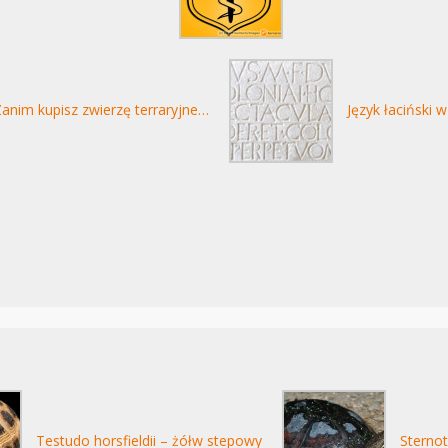
anim kupisz zwierzę terraryjne…
Język łaciński w
Testudo horsfieldii – żółw stepowy
Sterno