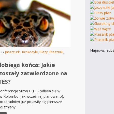
Najnowsi subs
19 /
Jaszczurki
,
Krokodyle
,
Płazy
,
Ptaszniki
,
dobiega końca: Jakie
zostały zatwierdzone na
ITES?
onferencja Stron CITES odbyła się w
 w Kolombo, jak wcześniej planowano),
 utrudnień już pojawiły się pierwsze
e zmiany.