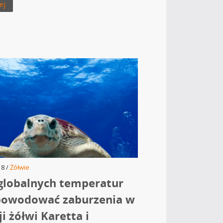
ej
18 /
Żółwie
globalnych temperatur
powodować zaburzenia w
i żółwi Karetta i