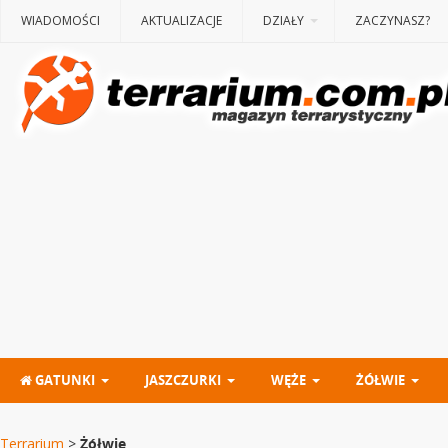
WIADOMOŚCI
AKTUALIZACJE
DZIAŁY
ZACZYNASZ?
GATUNKI
JASZCZURKI
WĘŻE
ŻÓŁWIE
Terrarium
>
Żółwie