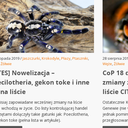
topada 2019 /
Jaszczurki
,
Krokodyle
,
Płazy
,
Ptaszniki
,
28 sierpnia 20
,
Żółwie
Węże
,
Żółwie
TES] Nowelizacja –
CoP 18 
cilotheria, gekon toke i inne
zmiany 
 na liście
liście C
isiaj zapowiadane wcześniej zmiany na liście
Ostatecznie K
 wchodzą w życie. Do listy kontrolującej handel
Genewie (nie
zętami dołączyły takie gatunki jak: Poecilotheria,
jednak pomimo
ekon toke (pełna lista w artykule).
przegłosowan