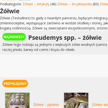
Podkategorie:
Żółwie – Artykuły
(46)
Żółwie – Encyklopedia
(83)
Żółwi
Żółwie
Żółwie (Testudines) to gady o twardym pancerzu, będącym integracją 
zmiennocieplne, występujące zarówno w wodzie słodkiej i słonej, jak 
bogatą roślinnością. Żółwie są zwierzętami wszystkożernymi, zróżni
Pseudemys spp. – żółwie
Żółwie tego rodzaju są jednymi z większych żółwi wodnych (samce 
raczej płaski, barwy od czerni i brązu do oliwki.
Żółwie – pytania
Żółwie wo