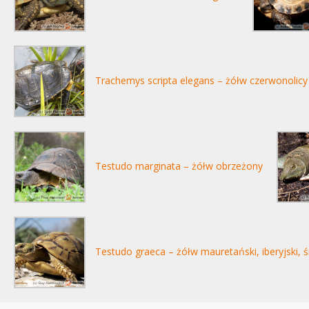
Trachemys scripta elegans – żółw czerwonolicy
Testudo marginata – żółw obrzeżony
Testudo graeca – żółw mauretański, iberyjski,