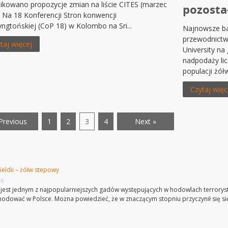
ikowano propozycje zmian na liście CITES (marzec
pozosta
 Na 18 Konferencji Stron konwencji
ngtońskiej (CoP 18) w Kolombo na Sri...
Najnowsze ba
przewodnictw
taj więcej
University na
nadpodaży li
populacji żółw
Czytaj więc
Previous
1
2
3
4
Next »
ieldii – żółw stepowy
26
jest jednym z najpopularniejszych gadów występujących w hodowlach terroryst
 hodować w Polsce. Można powiedzieć, że w znaczącym stopniu przyczynił się się