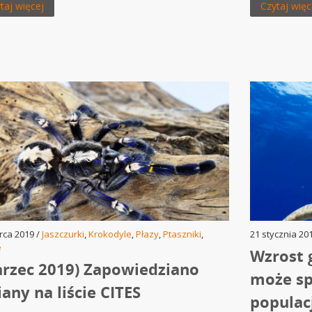
taj więcej
Czytaj więc
rca 2019 /
Jaszczurki
,
Krokodyle
,
Płazy
,
Ptaszniki
,
21 stycznia 20
e
Wzrost 
rzec 2019) Zapowiedziano
może s
any na liście CITES
populacj