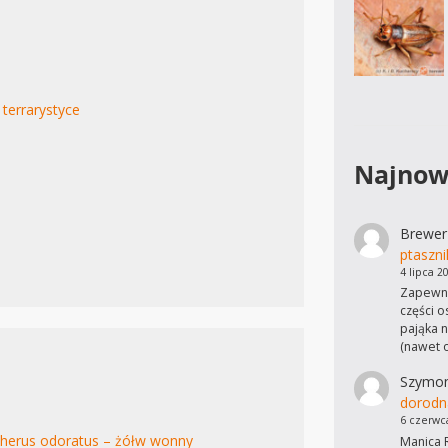
 terrarystyce
Najnow
Brewer
ptaszni
4 lipca 2
Zapewne
części o
pająka n
(nawet 
Szymo
dorodn
6 czerwc
therus odoratus – żółw wonny
Manica R