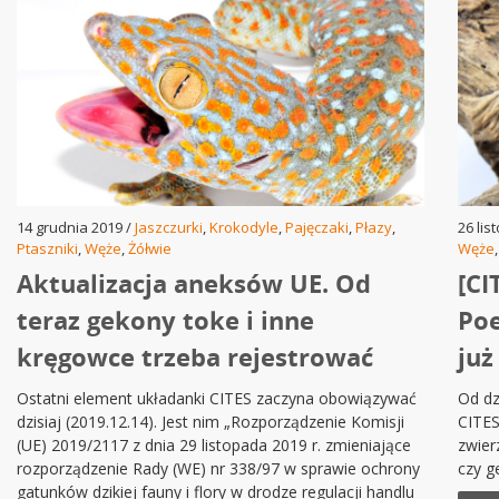
14 grudnia 2019 /
Jaszczurki
,
Krokodyle
,
Pajęczaki
,
Płazy
,
26 lis
Ptaszniki
,
Węże
,
Żółwie
Węże
Aktualizacja aneksów UE. Od
[CI
teraz gekony toke i inne
Poe
kręgowce trzeba rejestrować
już
Ostatni element układanki CITES zaczyna obowiązywać
Od dz
dzisiaj (2019.12.14). Jest nim „Rozporządzenie Komisji
CITES
(UE) 2019/2117 z dnia 29 listopada 2019 r. zmieniające
zwier
rozporządzenie Rady (WE) nr 338/97 w sprawie ochrony
czy g
gatunków dzikiej fauny i flory w drodze regulacji handlu