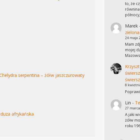
to, że c
równinac
północy
Marek
zielona
24 maja 
Mam zdję
mojej dz
Mazowsz
Krzyszt
świers
Chelydra serpentina – żółw jaszczurowaty
świersz
8 kwietni
Poprawi
Lin
-
Te
27 marca
duza afrykańska
A jaki w
żółw mo
roku 19