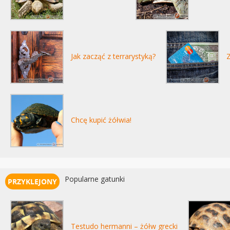
Jak zacząć z terrarystyką?
Z
Chcę kupić żółwia!
Popularne gatunki
Testudo hermanni – żółw grecki