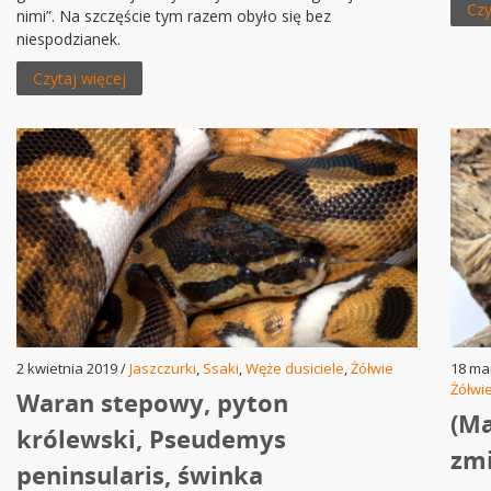
Czy
nimi”. Na szczęście tym razem obyło się bez
niespodzianek.
Czytaj więcej
2 kwietnia 2019 /
Jaszczurki
,
Ssaki
,
Węże dusiciele
,
Żółwie
18 ma
Żółwi
Waran stepowy, pyton
(Ma
królewski, Pseudemys
zmi
peninsularis, świnka