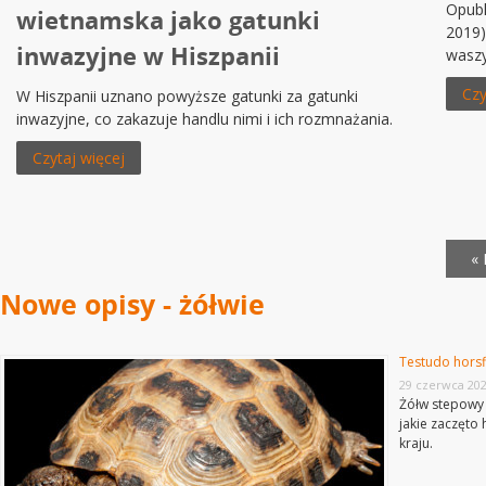
Opubl
wietnamska jako gatunki
2019)
inwazyjne w Hiszpanii
waszy
Czy
W Hiszpanii uznano powyższe gatunki za gatunki
inwazyjne, co zakazuje handlu nimi i ich rozmnażania.
Czytaj więcej
« 
Nowe opisy - żółwie
Testudo horsf
29 czerwca 20
Żółw stepowy 
jakie zaczęto
kraju.