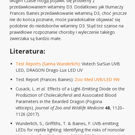
długim czasie mogą pojawić się problemy z
przedawkowaniem witaminy D3. Dodatkowo jak tłumaczy
Frances Baines przedawkowanie witaminą D3, choć jeszcze
nie do końca poznane, może paradoksalnie objawiać się
podobnie do niedoborów witaminy D3. Stąd też szanse na
prawidłowe rozpoznanie choroby i wyleczenie takiego
zwierzaka są bardzo małe.
Literatura:
Test Reports (Sarina Wunderlich)
: Vivtech SurSun UVB
LED, DRAGON Drago-Lux LED UV
Test Report (Frances Baines):
Zoo Med UVB/LED 9W
Cusack, L.
et al.
Effects of a Light-Emitting Diode on the
Production of Cholecalciferol and Associated Blood
Parameters in the Bearded Dragon (Pogona
vitticeps).
Journal of Zoo and Wildlife Medicine
48
, 1120–
1126 (2017).
Wunderlich, S., Griffiths, T. & Baines, F. UVB‐emitting
LEDs for reptile lighting: Identifying the risks of nonsolar