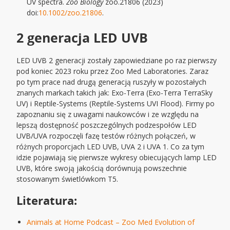
UV spectra.
Zoo Biology
zoo.21806 (2023)
doi:
10.1002/zoo.21806
.
2 generacja LED UVB
LED UVB 2 generacji zostały zapowiedziane po raz pierwszy
pod koniec 2023 roku przez Zoo Med Laboratories. Zaraz
po tym prace nad drugą generacją ruszyły w pozostałych
znanych markach takich jak: Exo-Terra (Exo-Terra TerraSky
UV) i Reptile-Systems (Reptile-Systems UVI Flood). Firmy po
zapoznaniu się z uwagami naukowców i ze względu na
lepszą dostępność poszczególnych podzespołów LED
UVB/UVA rozpoczęli fazę testów różnych połączeń, w
różnych proporcjach LED UVB, UVA 2 i UVA 1. Co za tym
idzie pojawiają się pierwsze wykresy obiecujących lamp LED
UVB, które swoją jakością dorównują powszechnie
stosowanym świetlówkom T5.
Literatura:
Animals at Home Podcast – Zoo Med Evolution of