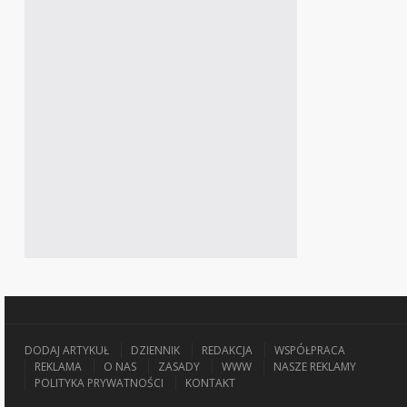
DODAJ ARTYKUŁ
DZIENNIK
REDAKCJA
WSPÓŁPRACA
REKLAMA
O NAS
ZASADY
WWW
NASZE REKLAMY
POLITYKA PRYWATNOŚCI
KONTAKT