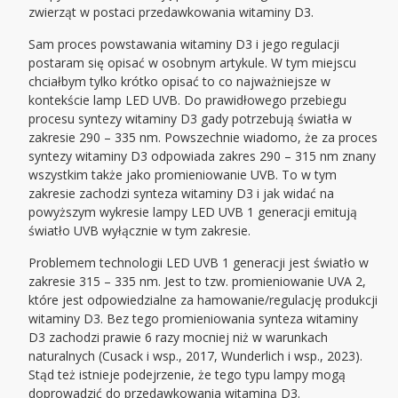
zwierząt w postaci przedawkowania witaminy D3.
Sam proces powstawania witaminy D3 i jego regulacji
postaram się opisać w osobnym artykule. W tym miejscu
chciałbym tylko krótko opisać to co najważniejsze w
kontekście lamp LED UVB. Do prawidłowego przebiegu
procesu syntezy witaminy D3 gady potrzebują światła w
zakresie 290 – 335 nm. Powszechnie wiadomo, że za proces
syntezy witaminy D3 odpowiada zakres 290 – 315 nm znany
wszystkim także jako promieniowanie UVB. To w tym
zakresie zachodzi synteza witaminy D3 i jak widać na
powyższym wykresie lampy LED UVB 1 generacji emitują
światło UVB wyłącznie w tym zakresie.
Problemem technologii LED UVB 1 generacji jest światło w
zakresie 315 – 335 nm. Jest to tzw. promieniowanie UVA 2,
które jest odpowiedzialne za hamowanie/regulację produkcji
witaminy D3. Bez tego promieniowania synteza witaminy
D3 zachodzi prawie 6 razy mocniej niż w warunkach
naturalnych (Cusack i wsp., 2017, Wunderlich i wsp., 2023).
Stąd też istnieje podejrzenie, że tego typu lampy mogą
doprowadzić do przedawkowania witaminą D3.