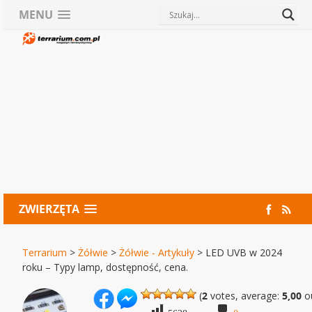
MENU
ZWIERZĘTA
Terrarium
>
Żółwie
>
Żółwie - Artykuły
>
LED UVB w 2024
roku – Typy lamp, dostępność, cena.
(
2
votes, average:
5,00
ou