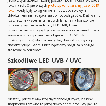
jedna z tych dziedzin, której postęp możemy obserwować z
roku na rok. O pierwszych
prototypach pisaliśmy już w 2019
roku
, wtedy były to ogromne lampy z dodatkowym
chłodzeniem nienadające się do hodowli gadów. Dziś wiemy
już znacznie więcej na temat tych lamp, a na horyzoncie
pojawiają się pierwsze lampy LED UVB, które z
powodzeniem mogłyby być zastosowane w terrariach. Tym
samym warto zapoznać się z typami LED UVB jakie
możemy spotkać obecnie na rynku, dowiedzieć się co je
charakteryzuje i które z nich będziemy mogli za niedługo
stosować w terrariach.
Szkodliwe LED UVB / UVC
Niestety, jak to z większością technologii bywa, na rynku
znajdziemy zarówno te jakościowo dobre produkty jak i te