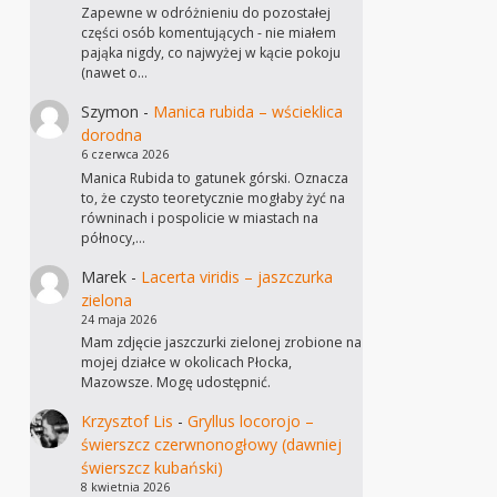
Zapewne w odróżnieniu do pozostałej
części osób komentujących - nie miałem
pająka nigdy, co najwyżej w kącie pokoju
(nawet o…
Szymon
-
Manica rubida – wścieklica
dorodna
6 czerwca 2026
Manica Rubida to gatunek górski. Oznacza
to, że czysto teoretycznie mogłaby żyć na
równinach i pospolicie w miastach na
północy,…
Marek
-
Lacerta viridis – jaszczurka
zielona
24 maja 2026
Mam zdjęcie jaszczurki zielonej zrobione na
mojej działce w okolicach Płocka,
Mazowsze. Mogę udostępnić.
Krzysztof Lis
-
Gryllus locorojo –
świerszcz czerwnonogłowy (dawniej
świerszcz kubański)
8 kwietnia 2026