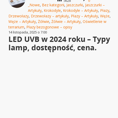
5628
0
_Nowe
,
Bez kategorii
,
Jaszczurki
,
Jaszczurki –
Artykuły
,
Krokodyle
,
Krokodyle – Artykuły
,
Płazy
,
Drzewołazy
,
Drzewołazy – artykuły
,
Płazy – Artykuły
,
Węże
,
Węże – Artykuły
,
Żółwie
,
Żółwie – Artykuły
,
Oświetlenie w
terrarium
,
Płazy bezogonowe – opisy
14 listopada, 2025 o 7:00
LED UVB w 2024 roku – Typy
lamp, dostępność, cena.