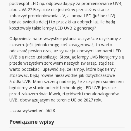
podzespół LED np. odpowiadający za promieniowanie UVB,
albo UVA 2? Fizycznie nie jesteśmy przecież w stanie
zobaczyć promieniowania UV, a lampa LED (już bez UV)
będzie świeciła dalej i to przez kilka dobrych lat. Ile będą
kosztowały takie lampy LED UVB 2 generacji?
Odpowiedzi na te wszystkie pytania oczywiście uzyskamy z
czasem. Jeśli jednak mogę coś zasugerować, to warto
odczekać pewien czas, aż sytuacja z nowymi lampami LED
UVB się nieco ustabilizuje. Stosując lampy UVB kierujemy się
przede wszystkim zdrowiem naszych zwierząt, stąd też
warto poczekać i upewnić się, że lampy, które będziemy
stosować, będą równie niezawodne jak dotychczasowe
źródła UVB. Mam szczerą nadzieję, że z czystym sumieniem
będziemy w stanie polecić technologię LED UVB jeszcze
przed zakazem świetlówek, rtęciówek i metalohalogenów
UVB, obowiązującym na terenie UE od 2027 roku.
Liczba wyświetleń: 5628
Powiązane wpisy