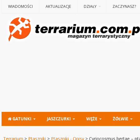
WIADOMOŚCI
AKTUALIZACJE
DZIAŁY
ZACZYNASZ?
GATUNKI
JASZCZURKI
WĘŻE
ŻÓŁWIE
Terrarium
>
Ptaszniki
>
Ptaszniki - Opisy
>
Cyriocosmus bertae – pt