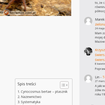
to, że 
równina
północ
Marek
zielon
24 maja
Mam zdj
mojej d
Mazows
Krzysz
świers
świers
8 kwietn
Poprawi
Lin
-
T
27 marc
Spis treści
A jaki 
żółw mo
Cyriocosmus bertae – ptasznik
roku 19
Nazewnictwo
Systematyka