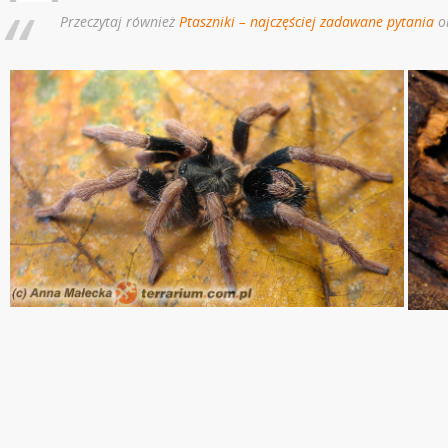
Przeczytaj również
Ptaszniki – najczęściej zadawane pytania
o