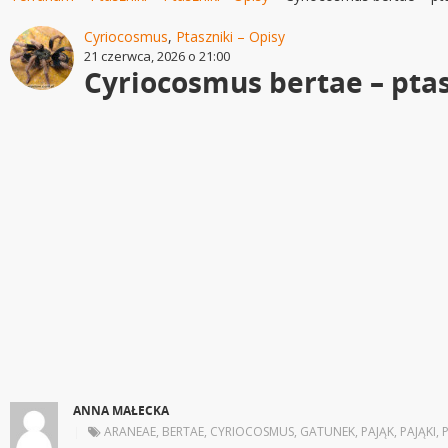
Cyriocosmus
,
Ptaszniki – Opisy
21 czerwca, 2026 o 21:00
Cyriocosmus bertae – pta
ANNA MAŁECKA
|
ARANEAE
,
BERTAE
,
CYRIOCOSMUS
,
GATUNEK
,
PAJĄK
,
PAJĄKI
,