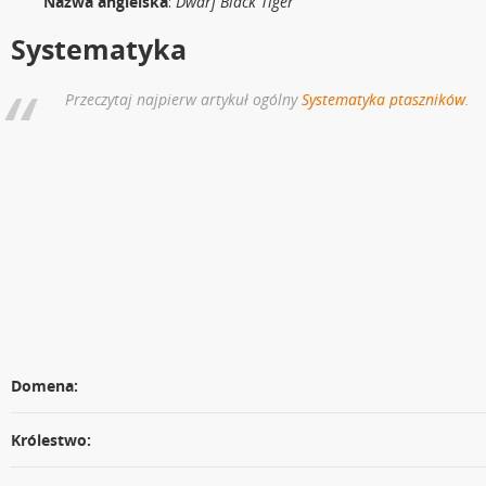
Nazwa angielska
:
Dwarf Black Tiger
Systematyka
Przeczytaj najpierw artykuł ogólny
Systematyka ptaszników
.
Domena:
Królestwo: