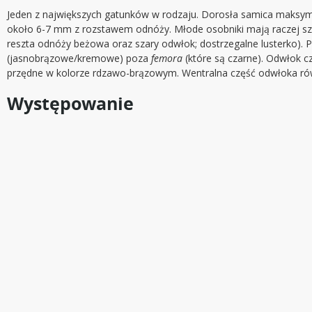
Jeden z największych gatunków w rodzaju. Dorosła samica maksymal
około 6-7 mm z rozstawem odnóży. Młode osobniki mają raczej szare
reszta odnóży beżowa oraz szary odwłok; dostrzegalne lusterko). 
(jasnobrązowe/kremowe) poza
femora
(które są czarne). Odwłok cz
przędne w kolorze rdzawo-brązowym. Wentralna część odwłoka ró
Występowanie