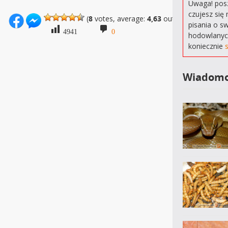
Uwaga! posz
czujesz się 
(
8
votes, average:
4,63
out of 5)
pisania o s
4941
0
hodowlanyc
koniecznie
Wiadomo