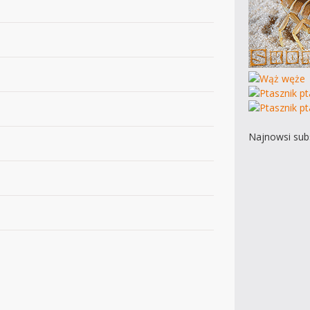
Najnowsi subs