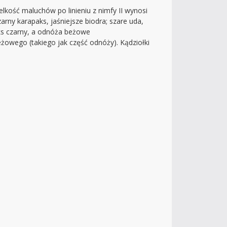
kość maluchów po linieniu z nimfy II wynosi
rny karapaks, jaśniejsze biodra; szare uda,
aks czarny, a odnóża beżowe
eżowego (takiego jak część odnóży). Kądziołki