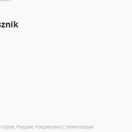
sznik
PTASZNIK
,
PTASZNIKI
,
PTASZNIKOWATE
,
THERAPHOSIDAE