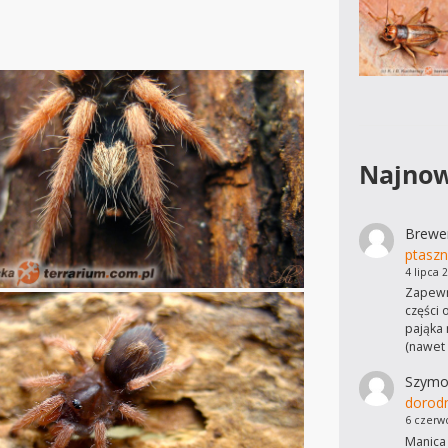
Najnow
Brewe
ptaszn
4 lipca 
Zapewn
części 
pająka 
(nawet
Szymo
dorod
6 czerw
Manica 