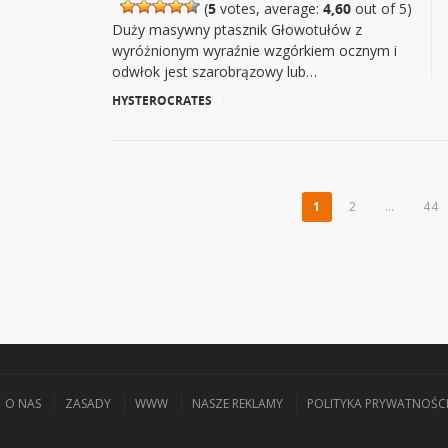
(
5
votes, average:
4,60
out of 5)
Duży masywny ptasznik Głowotułów z
wyróżnionym wyraźnie wzgórkiem ocznym i
odwłok jest szarobrązowy lub…
HYSTEROCRATES
|
1
2
…
44
O NAS
ZASADY
WWW
NASZE REKLAMY
POLITYKA PRYWATNOŚC