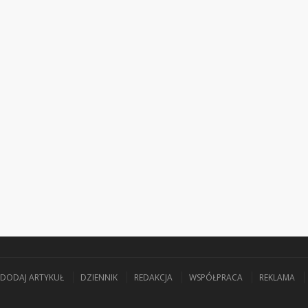
DODAJ ARTYKUŁ
DZIENNIK
REDAKCJA
WSPÓŁPRACA
REKLAMA