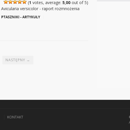
(
1
votes, average:
5,00
out of 5)
Avicularia versicolor - raport rozmnożenia
PTASZNIKI - ARTYKUŁY
|
NASTĘPNY →
I
KONTAKT