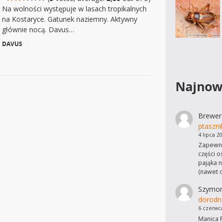
Na wolności występuje w lasach tropikalnych
na Kostaryce. Gatunek naziemny. Aktywny
głównie nocą. Davus…
DAVUS
|
Najnow
Brewer
ptaszni
4 lipca 2
Zapewne
części o
pająka n
(nawet 
Szymo
dorodn
6 czerwc
Manica R