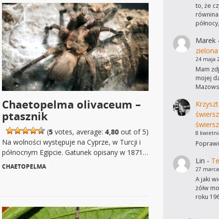
to, że c
równinac
północy
Marek
zielona
24 maja 
Mam zdję
mojej dz
Mazowsz
Chaetopelma olivaceum –
Krzyszt
ptasznik
świers
świersz
(
5
votes, average:
4,80
out of 5)
8 kwietni
Na wolności występuje na Cyprze, w Turcji i
Poprawi
północnym Egipcie. Gatunek opisany w 1871…
Lin
-
Te
CHAETOPELMA
|
27 marca
A jaki w
żółw mo
roku 19