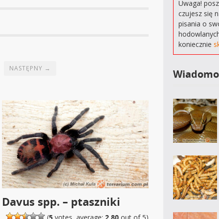
Uwaga! poszu
czujesz się 
pisania o sw
hodowlanych
koniecznie
s
NASTĘPNY →
Wiadomo
Davus spp. – ptaszniki
(
5
votes, average:
2,80
out of 5)