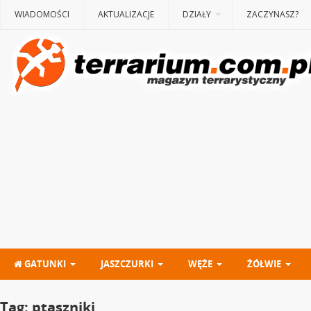
WIADOMOŚCI
AKTUALIZACJE
DZIAŁY
ZACZYNASZ?
GATUNKI
JASZCZURKI
WĘŻE
ŻÓŁWIE
Tag:
ptaszniki