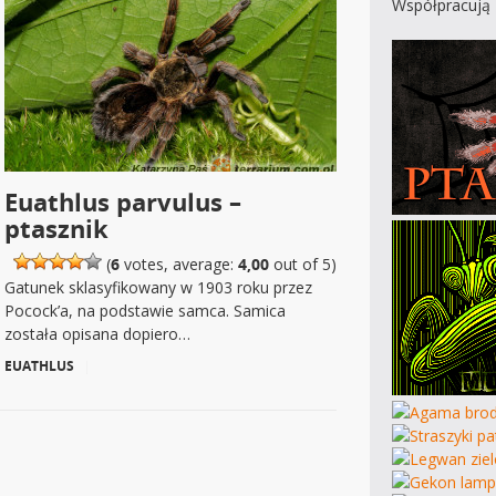
Współpracują 
Euathlus parvulus –
ptasznik
(
6
votes, average:
4,00
out of 5)
Gatunek sklasyfikowany w 1903 roku przez
Pocock’a, na podstawie samca. Samica
została opisana dopiero…
EUATHLUS
|