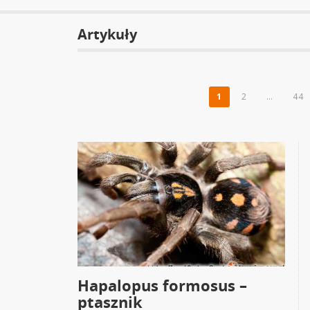
Artykuły
1
2
…
44
Hapalopus formosus –
ptasznik