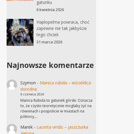
gatunku
6 kwietnia 2026
Haplopelma powraca, choć
zapewne nie tak jakbyście
tego chcieli.
31 marca 2026
Najnowsze komentarze
Szymon
-
Manica rubida – wścieklica
dorodna
6 czerwca 2026
Manica Rubida to gatunek górski. Oznacza
to, że czysto teoretycznie mogłaby żyć na
równinach i pospolicie w miastach na
północy,…
Marek
-
Lacerta viridis – jaszczurka
zielona