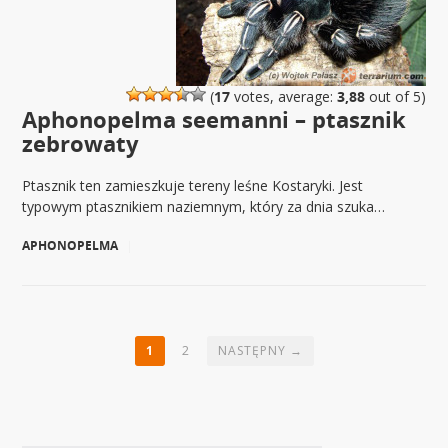
(
17
votes, average:
3,88
out of 5)
Aphonopelma seemanni – ptasznik
zebrowaty
Ptasznik ten zamieszkuje tereny leśne Kostaryki. Jest
typowym ptasznikiem naziemnym, który za dnia szuka…
APHONOPELMA
|
1
2
NASTĘPNY →