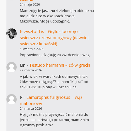
24 maja 2026
Mam zdjęcie jaszczurki zielonej zrobione na
mojej działce w okolicach Płocka,
Mazowsze. Mogę udostępnić.
Krzysztof Lis
-
Gryllus locorojo –
świerszcz czerwnonogłowy (dawniej
świerszcz kubański)
8 kwietnia 2026
Poprawione, dziękuję za zwrócenie uwagi.
Lin
-
Testudo hermanni – żółw grecki
27 marca 2026
A jaki wiek, w warunkach domowych, taki
żółw może osiągnąć? Ja mam "Kajtka" od
roku 1965. Kupiony w Poznaniu na…
P
-
Lamprophis fuliginosus – wąż
mahoniowy
24 marca 2026
Hej, jak można przyzwyczaić mahonia do
jedzenia martwego pokarmu, mam z nim
ogromny problem?