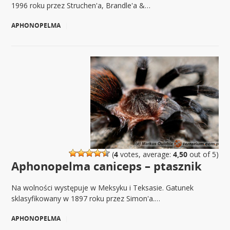
1996 roku przez Struchen'a, Brandle'a &…
APHONOPELMA
|
(
4
votes, average:
4,50
out of 5)
Aphonopelma caniceps – ptasznik
Na wolności występuje w Meksyku i Teksasie. Gatunek
sklasyfikowany w 1897 roku przez Simon'a.…
APHONOPELMA
|