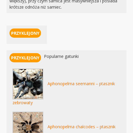
większy), przy czym samica jest masywniejsza i posiada
krótsze odnóża niż samiec.
Popularne gatunki
Aphonopelma seemanni – ptasznik
zebrowaty
Aphonopelma chalcodes – ptasznik