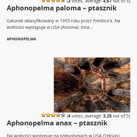
(
3
votes, average:
4,67
out of 5)
Aphonopelma paloma – ptasznik
Gatunek sklasyfikowany w 1993 roku przez Prentice’a. Na
wolności występuje w USA (Arizona). Inna…
APHONOPELMA
|
(
4
votes, average:
3,25
out of 5)
Aphonopelma anax – ptasznik
Na wolności występuje na półpustyniach w USA (Teksas).