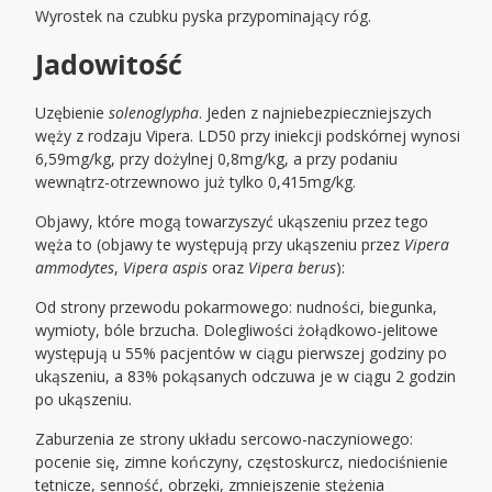
Wyrostek na czubku pyska przypominający róg.
Jadowitość
Uzębienie
solenoglypha
. Jeden z najniebezpieczniejszych
węży z rodzaju Vipera. LD50 przy iniekcji podskórnej wynosi
6,59mg/kg, przy dożylnej 0,8mg/kg, a przy podaniu
wewnątrz-otrzewnowo już tylko 0,415mg/kg.
Objawy, które mogą towarzyszyć ukąszeniu przez tego
węża to (objawy te występują przy ukąszeniu przez
Vipera
ammodytes
,
Vipera aspis
oraz
Vipera berus
):
Od strony przewodu pokarmowego: nudności, biegunka,
wymioty, bóle brzucha. Dolegliwości żołądkowo-jelitowe
występują u 55% pacjentów w ciągu pierwszej godziny po
ukąszeniu, a 83% pokąsanych odczuwa je w ciągu 2 godzin
po ukąszeniu.
Zaburzenia ze strony układu sercowo-naczyniowego:
pocenie się, zimne kończyny, częstoskurcz, niedociśnienie
tętnicze, senność, obrzęki, zmniejszenie stężenia