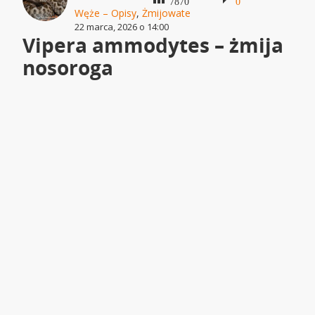
7870
0
Węże – Opisy
,
Żmijowate
22 marca, 2026 o 14:00
Vipera ammodytes – żmija
nosoroga