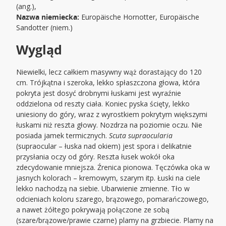
(ang.),
Nazwa niemiecka:
Europäische Hornotter, Europäische
Sandotter (niem.)
Wygląd
Niewielki, lecz całkiem masywny wąż dorastający do 120
cm. Trójkątna i szeroka, lekko spłaszczona głowa, która
pokryta jest dosyć drobnymi łuskami jest wyraźnie
oddzielona od reszty ciała. Koniec pyska ścięty, lekko
uniesiony do góry, wraz z wyrostkiem pokrytym większymi
łuskami niż reszta głowy. Nozdrza na poziomie oczu. Nie
posiada jamek termicznych.
Scuta supraocularia
(supraocular – łuska nad okiem) jest spora i delikatnie
przysłania oczy od góry. Reszta łusek wokół oka
zdecydowanie mniejsza. Źrenica pionowa. Tęczówka oka w
jasnych kolorach – kremowym, szarym itp. Łuski na ciele
lekko nachodzą na siebie. Ubarwienie zmienne. Tło w
odcieniach koloru szarego, brązowego, pomarańczowego,
a nawet żółtego pokrywają połączone ze sobą
(szare/brązowe/prawie czarne) plamy na grzbiecie. Plamy na