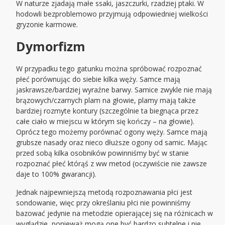
W naturze zjadają małe ssaki, jaszczurki, rzadziej ptaki. W
hodowli bezproblemowo przyjmują odpowiedniej wielkości
gryzonie karmowe.
Dymorfizm
W przypadku tego gatunku można spróbować rozpoznać
płeć porównując do siebie kilka węży. Samce mają
jaskrawsze/bardziej wyraźne barwy. Samice zwykle nie mają
brązowych/czarnych plam na głowie, plamy mają także
bardziej rozmyte kontury (szczególnie ta biegnąca przez
całe ciało w miejscu w którym się kończy – na głowie).
Oprócz tego możemy porównać ogony węży. Samce mają
grubsze nasady oraz nieco dłuższe ogony od samic. Mając
przed sobą kilka osobników powinniśmy być w stanie
rozpoznać płeć którąś z ww metod (oczywiście nie zawsze
daje to 100% gwarancji).
Jednak najpewniejszą metodą rozpoznawania płci jest
sondowanie, więc przy określaniu płci nie powinniśmy
bazować jedynie na metodzie opierającej się na różnicach w
wyglądzie, ponieważ mogą one być bardzo subtelne i nie