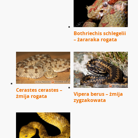
Bothriechis schlegelii
– żararaka rogata
Cerastes cerastes –
Vipera berus – żmija
żmija rogata
zygzakowata