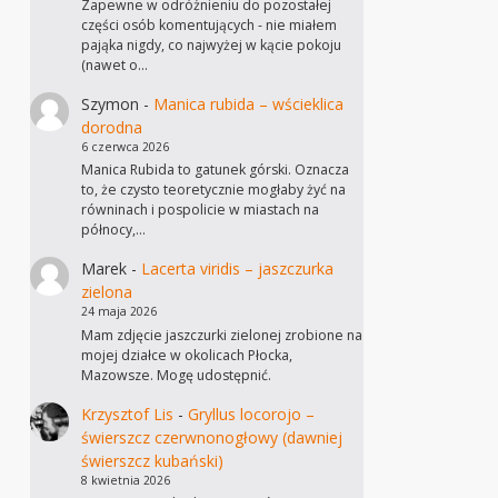
Zapewne w odróżnieniu do pozostałej
części osób komentujących - nie miałem
pająka nigdy, co najwyżej w kącie pokoju
(nawet o…
Szymon
-
Manica rubida – wścieklica
dorodna
6 czerwca 2026
Manica Rubida to gatunek górski. Oznacza
to, że czysto teoretycznie mogłaby żyć na
równinach i pospolicie w miastach na
północy,…
Marek
-
Lacerta viridis – jaszczurka
zielona
24 maja 2026
Mam zdjęcie jaszczurki zielonej zrobione na
mojej działce w okolicach Płocka,
Mazowsze. Mogę udostępnić.
Krzysztof Lis
-
Gryllus locorojo –
świerszcz czerwnonogłowy (dawniej
świerszcz kubański)
8 kwietnia 2026