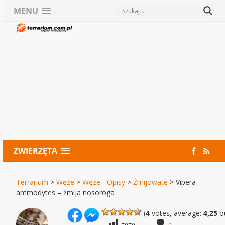
MENU
ZWIERZĘTA
Terrarium
>
Węże
>
Węże - Opisy
>
Żmijowate
>
Vipera
ammodytes – żmija nosoroga
(
4
votes, average:
4,25
ou