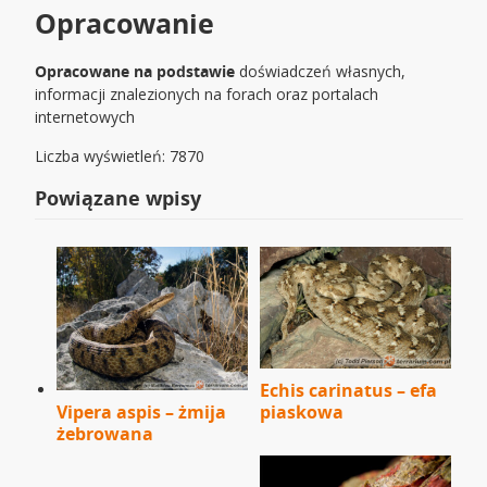
Opracowanie
Opracowane na podstawie
doświadczeń własnych,
informacji znalezionych na forach oraz portalach
internetowych
Liczba wyświetleń: 7870
Powiązane wpisy
Echis carinatus – efa
Vipera aspis – żmija
piaskowa
żebrowana