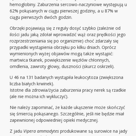
hemoglobiny. Zaburzenia sercowo-naczyniowe występują u
62% pokąsanych w ciągu pierwszej godziny, a u 87% w
ciągu pierwszych dwóch godzin.
Obrzęki pojawiają się z reguły dosyć szybko (zależnie od
ilości jadu jaką zdołał wprowadzić wąż oraz prędkości jego
rozprzestrzeniania się po organizmie) choć zdarzały się
przypadki wystąpienia obrzęku po kilku dniach. Oprócz
wymienionych wyżej objawów mogą także wystąpić:
martwica tkanek, powiększenie węzłów chłonnych,
omdlenia, zawroty głowy, duszności (skurcz oskrzeli).
U 46 na 131 badanych wystąpiła leukocytoza (zwiększona
liczba białych krwinek).
Istotne dla zdrowia/życia zaburzenia pracy nerek są rzadkie
(ale nie można ich wykluczyć).
Nie należy zapominać, że każde ukąszenie może skończyć
się śmiercią pokąsanego. Szczególnie, jeśli nie będzie miał
zapewnionej odpowiedniej opieki medycznej.
Z jadu
Vipera ammodytes
produkowane są surowice na jady