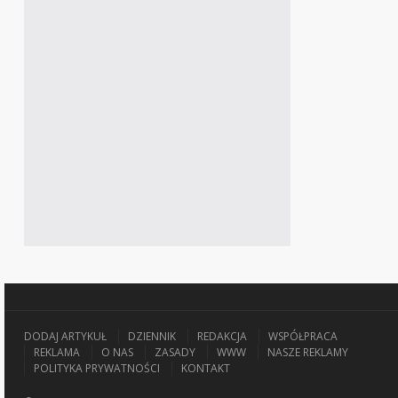
DODAJ ARTYKUŁ
DZIENNIK
REDAKCJA
WSPÓŁPRACA
REKLAMA
O NAS
ZASADY
WWW
NASZE REKLAMY
POLITYKA PRYWATNOŚCI
KONTAKT