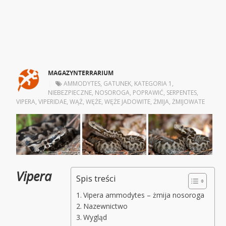
MAGAZYNTERRARIUM
|
AMMODYTES
,
GATUNEK
,
KATEGORIA 1
,
NIEBEZPIECZNE
,
NOSOROGA
,
POPRAWIĆ
,
SERPENTES
,
VIPERA
,
VIPERIDAE
,
WĄŻ
,
WĘŻE
,
WĘŻE JADOWITE
,
ŻMIJA
,
ŻMIJOWATE
Vipera
Spis treści
Vipera ammodytes – żmija nosoroga
Nazewnictwo
Wygląd