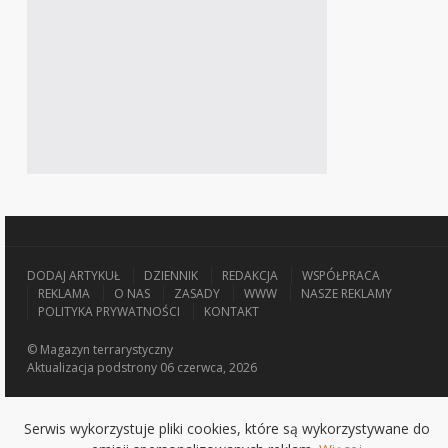
DODAJ ARTYKUŁ
DZIENNIK
REDAKCJA
WSPÓŁPRACA
REKLAMA
O NAS
ZASADY
WWW
NASZE REKLAMY
POLITYKA PRYWATNOŚCI
KONTAKT
© Magazyn terrarystyczny
Aktualizacja
podstrony 06 czerwca, 2026
Serwis wykorzystuje pliki cookies, które są wykorzystywane do