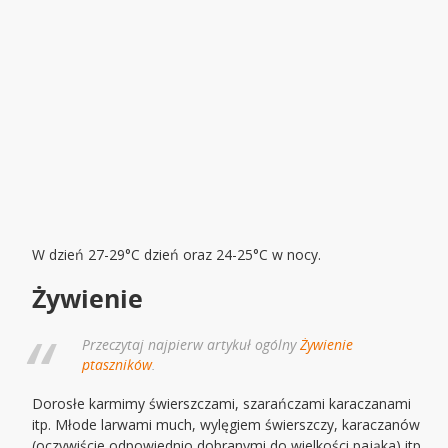
W dzień 27-29°C dzień oraz 24-25°C w nocy.
Żywienie
Przeczytaj najpierw artykuł ogólny
Żywienie
ptaszników
.
Dorosłe karmimy świerszczami, szarańczami karaczanami
itp. Młode larwami much, wylęgiem świerszczy, karaczanów
(oczywiście odpowiednio dobranymi do wielkości pająka) itp.