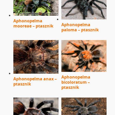
Aphonopelma
Aphonopelma
mooreae – ptasznik
paloma – ptasznik
Aphonopelma
Aphonopelma anax –
bicoloratum –
ptasznik
ptasznik