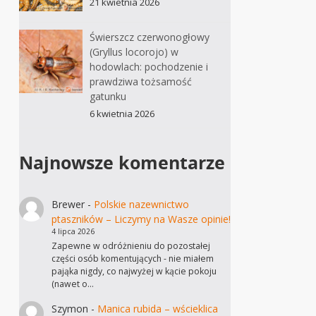
21 kwietnia 2026
Świerszcz czerwonogłowy
(Gryllus locorojo) w
hodowlach: pochodzenie i
prawdziwa tożsamość
gatunku
6 kwietnia 2026
Najnowsze komentarze
Brewer
-
Polskie nazewnictwo
ptaszników – Liczymy na Wasze opinie!
4 lipca 2026
Zapewne w odróżnieniu do pozostałej
części osób komentujących - nie miałem
pająka nigdy, co najwyżej w kącie pokoju
(nawet o…
Szymon
-
Manica rubida – wścieklica