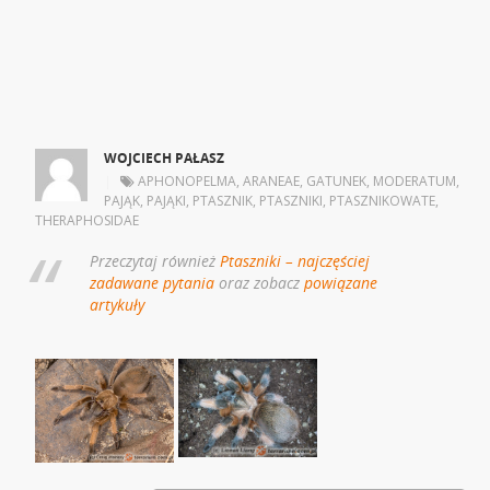
WOJCIECH PAŁASZ
|
APHONOPELMA
,
ARANEAE
,
GATUNEK
,
MODERATUM
,
PAJĄK
,
PAJĄKI
,
PTASZNIK
,
PTASZNIKI
,
PTASZNIKOWATE
,
THERAPHOSIDAE
Przeczytaj również
Ptaszniki – najczęściej
zadawane pytania
oraz zobacz
powiązane
artykuły