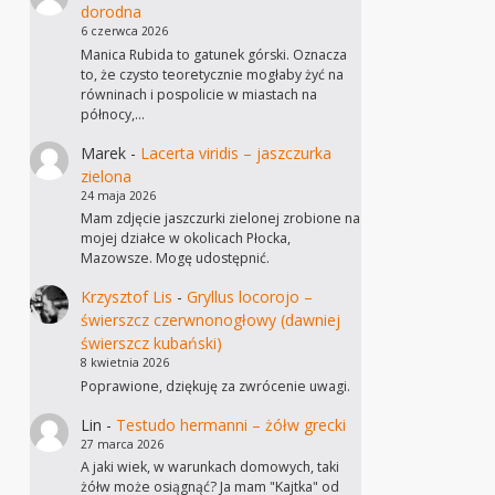
dorodna
6 czerwca 2026
Manica Rubida to gatunek górski. Oznacza
to, że czysto teoretycznie mogłaby żyć na
równinach i pospolicie w miastach na
północy,…
Marek
-
Lacerta viridis – jaszczurka
zielona
24 maja 2026
Mam zdjęcie jaszczurki zielonej zrobione na
mojej działce w okolicach Płocka,
Mazowsze. Mogę udostępnić.
Krzysztof Lis
-
Gryllus locorojo –
świerszcz czerwnonogłowy (dawniej
świerszcz kubański)
8 kwietnia 2026
Poprawione, dziękuję za zwrócenie uwagi.
Lin
-
Testudo hermanni – żółw grecki
27 marca 2026
A jaki wiek, w warunkach domowych, taki
żółw może osiągnąć? Ja mam "Kajtka" od