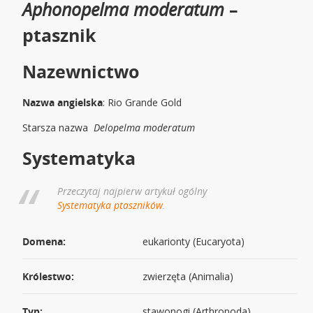
Aphonopelma moderatum
–
ptasznik
Nazewnictwo
Nazwa angielska
: Rio Grande Gold
Starsza nazwa
Delopelma moderatum
Systematyka
Przeczytaj najpierw artykuł ogólny
Systematyka ptaszników
.
Domena:
eukarionty (Eucaryota)
Królestwo:
zwierzęta (Animalia)
Typ:
stawonogi (Arthropoda)