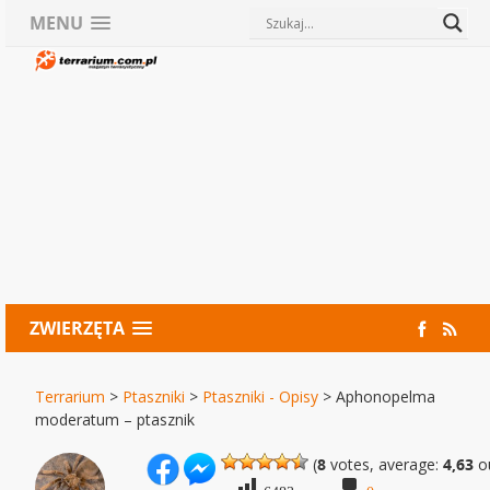
MENU
ZWIERZĘTA
Terrarium
>
Ptaszniki
>
Ptaszniki - Opisy
>
Aphonopelma
moderatum – ptasznik
(
8
votes, average:
4,63
ou