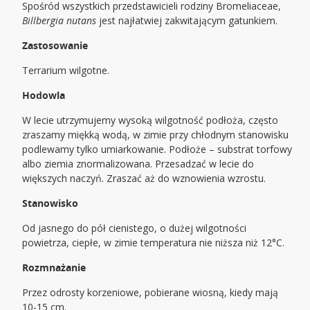
Spośród wszystkich przedstawicieli rodziny Bromeliaceae,
Billbergia nutans
jest najłatwiej zakwitającym gatunkiem.
Zastosowanie
Terrarium wilgotne.
Hodowla
W lecie utrzymujemy wysoką wilgotność podłoża, często
zraszamy miękką wodą, w zimie przy chłodnym stanowisku
podlewamy tylko umiarkowanie. Podłoże – substrat torfowy
albo ziemia znormalizowana. Przesadzać w lecie do
większych naczyń. Zraszać aż do wznowienia wzrostu.
Stanowisko
Od jasnego do pół cienistego, o dużej wilgotności
powietrza, ciepłe, w zimie temperatura nie niższa niż 12°C.
Rozmnażanie
Przez odrosty korzeniowe, pobierane wiosną, kiedy mają
10-15 cm.