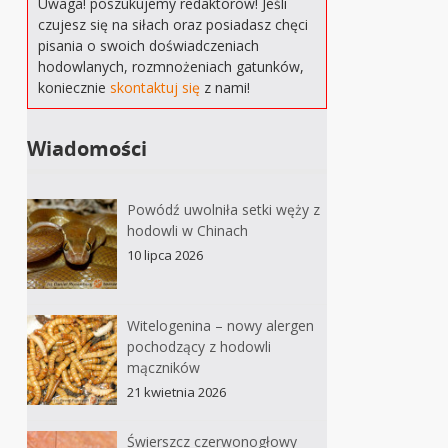
Uwaga! poszukujemy redaktorów! Jeśli
czujesz się na siłach oraz posiadasz chęci
pisania o swoich doświadczeniach
hodowlanych, rozmnożeniach gatunków,
koniecznie
skontaktuj się
z nami!
Wiadomości
Powódź uwolniła setki węży z
hodowli w Chinach
10 lipca 2026
Witelogenina – nowy alergen
pochodzący z hodowli
mączników
21 kwietnia 2026
Świerszcz czerwonogłowy