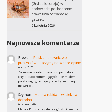
(Gryllus locorojo) w
hodowlach: pochodzenie i
prawdziwa tożsamość
gatunku
6 kwietnia 2026
Najnowsze komentarze
Brewer
-
Polskie nazewnictwo
ptaszników – Liczymy na Wasze opinie!
4 lipca 2026
Zapewne w odróżnieniu do pozostałej
części osób komentujących - nie miałem
pająka nigdy, co najwyżej w kącie pokoju
(nawet o…
Szymon
-
Manica rubida – wścieklica
dorodna
6 czerwca 2026
Manica Rubida to gatunek górski. Oznacza