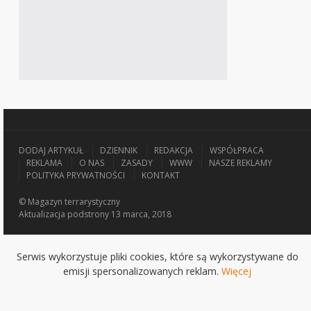
DODAJ ARTYKUŁ
DZIENNIK
REDAKCJA
WSPÓŁPRACA
REKLAMA
O NAS
ZASADY
WWW
NASZE REKLAMY
POLITYKA PRYWATNOŚCI
KONTAKT
© Magazyn terrarystyczny
Aktualizacja
podstrony 13 marca, 2018
Serwis wykorzystuje pliki cookies, które są wykorzystywane do
emisji spersonalizowanych reklam.
Więcej