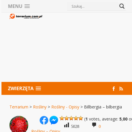
MENU
ZWIERZĘTA
Terrarium
>
Rośliny
>
Rośliny - Opisy
>
Billbergia – bilbergia
(
1
votes, average:
5,00
ou
5028
0
Rośliny – Opisy