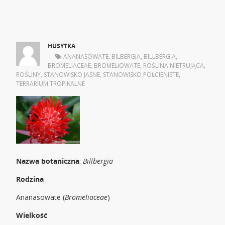
HUSYTKA
|
ANANASOWATE
,
BILBERGIA
,
BILLBERGIA
,
BROMELIACEAE
,
BROMELIOWATE
,
ROŚLINA NIETRUJĄCA
,
ROŚLINY
,
STANOWISKO JASNE
,
STANOWISKO POŁCIENISTE
,
TERRARIUM TROPIKALNE
Nazwa botaniczna
:
Billbergia
Rodzina
Ananasowate (
Bromeliaceae
)
Wielkość