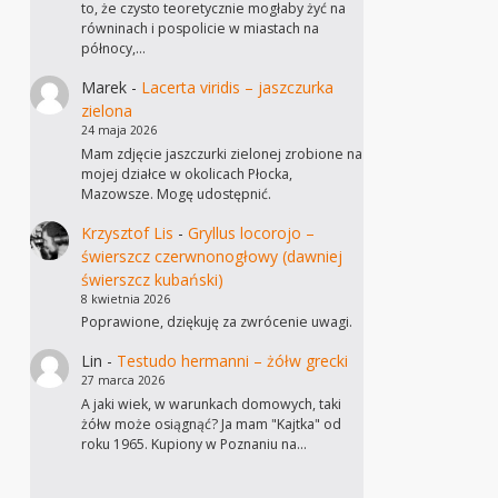
to, że czysto teoretycznie mogłaby żyć na
równinach i pospolicie w miastach na
północy,…
Marek
-
Lacerta viridis – jaszczurka
zielona
24 maja 2026
Mam zdjęcie jaszczurki zielonej zrobione na
mojej działce w okolicach Płocka,
Mazowsze. Mogę udostępnić.
Krzysztof Lis
-
Gryllus locorojo –
świerszcz czerwnonogłowy (dawniej
świerszcz kubański)
8 kwietnia 2026
Poprawione, dziękuję za zwrócenie uwagi.
Lin
-
Testudo hermanni – żółw grecki
27 marca 2026
A jaki wiek, w warunkach domowych, taki
żółw może osiągnąć? Ja mam "Kajtka" od
roku 1965. Kupiony w Poznaniu na…