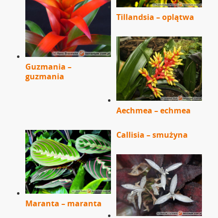
Tillandsia – oplątwa
Guzmania –
guzmania
Aechmea – echmea
Callisia – smużyna
Maranta – maranta