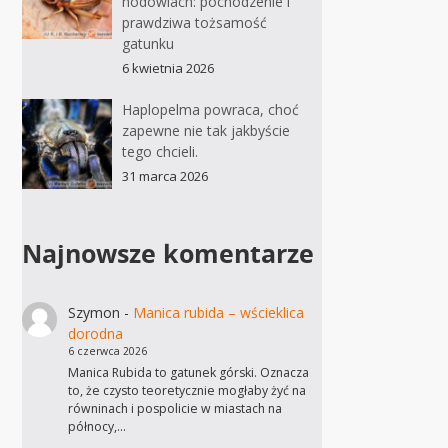
hodowlach: pochodzenie i
prawdziwa tożsamość
gatunku
6 kwietnia 2026
Haplopelma powraca, choć
zapewne nie tak jakbyście
tego chcieli.
31 marca 2026
Najnowsze komentarze
Szymon
-
Manica rubida – wścieklica
dorodna
6 czerwca 2026
Manica Rubida to gatunek górski. Oznacza
to, że czysto teoretycznie mogłaby żyć na
równinach i pospolicie w miastach na
północy,…