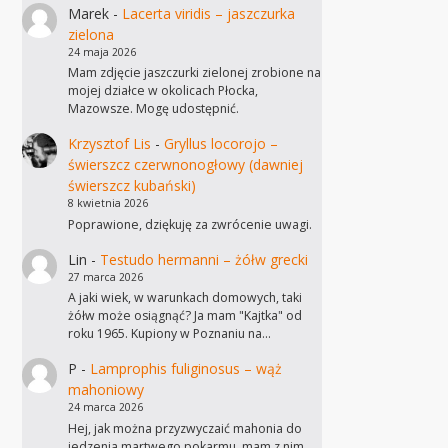
Marek
-
Lacerta viridis – jaszczurka
zielona
24 maja 2026
Mam zdjęcie jaszczurki zielonej zrobione na
mojej działce w okolicach Płocka,
Mazowsze. Mogę udostępnić.
Krzysztof Lis
-
Gryllus locorojo –
świerszcz czerwnonogłowy (dawniej
świerszcz kubański)
8 kwietnia 2026
Poprawione, dziękuję za zwrócenie uwagi.
Lin
-
Testudo hermanni – żółw grecki
27 marca 2026
A jaki wiek, w warunkach domowych, taki
żółw może osiągnąć? Ja mam "Kajtka" od
roku 1965. Kupiony w Poznaniu na…
P
-
Lamprophis fuliginosus – wąż
mahoniowy
24 marca 2026
Hej, jak można przyzwyczaić mahonia do
jedzenia martwego pokarmu, mam z nim