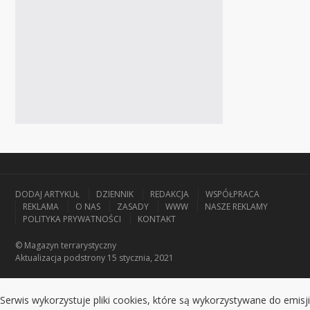
DODAJ ARTYKUŁ
DZIENNIK
REDAKCJA
WSPÓŁPRACA
REKLAMA
O NAS
ZASADY
WWW
NASZE REKLAMY
POLITYKA PRYWATNOŚCI
KONTAKT
© Magazyn terrarystyczny
Aktualizacja
podstrony 15 stycznia, 2021
Serwis wykorzystuje pliki cookies, które są wykorzystywane do emisji