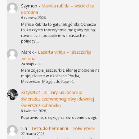
Szymon
-
Manica rubida – wścieklica
dorodna
6 czerwca 2026
Manica Rubida to gatunek górski. Oznacza
to, że czysto teoretycznie mogłaby żyć na
równinach i pospolicie w miastach na
północy,…
Marek
-
Lacerta viridis – jaszczurka
zielona
24 maja 2026
Mam zdjęcie jaszczurki zielonej zrobione na
mojej działce w okolicach Płocka,
Mazowsze. Mogę udostępnić.
Krzysztof Lis
-
Gryllus locorojo –
świerszcz czerwnonogłowy (dawniej
świerszcz kubański)
8 kwietnia 2026
Poprawione, dziękuję za zwrócenie uwagi.
Lin
-
Testudo hermanni – żółw grecki
27 marca 2026