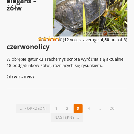
elegans –
żółw
(
12
votes, average:
4,50
out of 5)
czerwonolicy
W obrębie gatunku Trachemys scripta wyróżnia się aktualnie
18 podgatunków żółwi, różniących się rysunkiem…
ŻÓŁWIE - OPISY
|
← POPRZEDNI
1
2
3
4
…
20
NASTĘPNY →