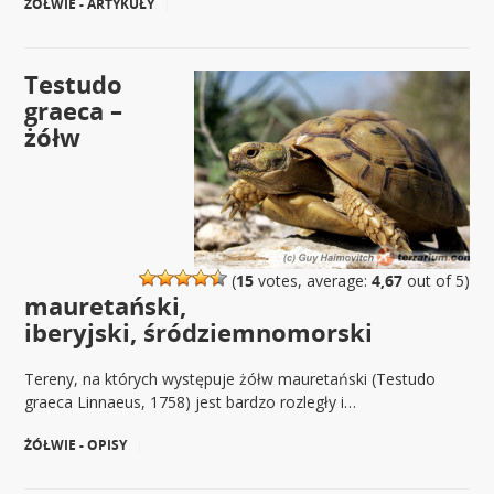
ŻÓŁWIE - ARTYKUŁY
|
Testudo
graeca –
żółw
(
15
votes, average:
4,67
out of 5)
mauretański,
iberyjski, śródziemnomorski
Tereny, na których występuje żółw mauretański (Testudo
graeca Linnaeus, 1758) jest bardzo rozległy i…
ŻÓŁWIE - OPISY
|