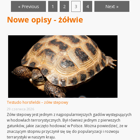
« Previous
1
2
3
4
Next »
Nowe opisy - żółwie
Testudo horsfieldii – żółw stepowy
29 czerwca 2026
Żółw stepowy jest jednym z najpopularniejszych gadów występujących
w hodowlach terrorystycznych. Był również jednym z pierwszych
gatunków, jakie zaczęto hodować w Polsce. Można powiedzieć, że w
znaczącym stopniu przyczynił się się do popularyzacji i rozwoju
terrarystyki w naszym kraju.