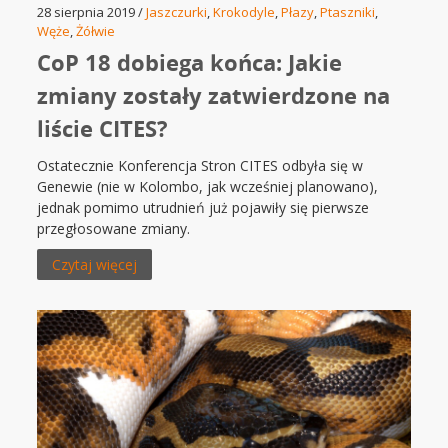
28 sierpnia 2019 /
Jaszczurki
,
Krokodyle
,
Płazy
,
Ptaszniki
,
Węże
,
Żółwie
CoP 18 dobiega końca: Jakie
zmiany zostały zatwierdzone na
liście CITES?
Ostatecznie Konferencja Stron CITES odbyła się w
Genewie (nie w Kolombo, jak wcześniej planowano),
jednak pomimo utrudnień już pojawiły się pierwsze
przegłosowane zmiany.
Czytaj więcej