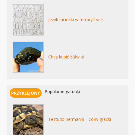
Język łaciński w terrarystyce
Chcę kupić żółwia!
Popularne gatunki
Testudo hermanni – żółw grecki