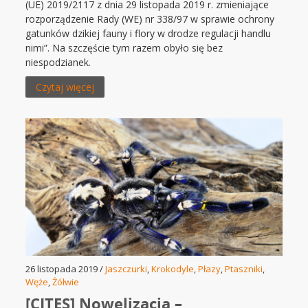
(UE) 2019/2117 z dnia 29 listopada 2019 r. zmieniające
rozporządzenie Rady (WE) nr 338/97 w sprawie ochrony
gatunków dzikiej fauny i flory w drodze regulacji handlu
nimi”. Na szczęście tym razem obyło się bez
niespodzianek.
Czytaj więcej
26 listopada 2019 /
Jaszczurki
,
Krokodyle
,
Płazy
,
Ptaszniki
,
Węże
,
Żółwie
[CITES] Nowelizacja –