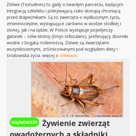
Żółwie (Testudines) to gady o twardym pancerzu, będącym
integracją szkieletu i pokrywającą ciało skorupą chroniącą
przed drapieżnikami. Są to zwierzęta o wydłużonym życiu,
zmiennocieplne, występujące zarówno w wodzie słodkiej i
słonej, jak i na lądzie. W Polsce występuje pojedynczy
gatunek – żółw błotny (Emys orbicularis), preferujący zbiorniki
wodne z bogatą roślinnością. Żółwie są zwierzętami
wszystkożernymi, zróżnicowanymi pod względem diety i
środowiska życia. więcej o
żółwiach
.
Żywienie zwierząt
owadożernych a składniki