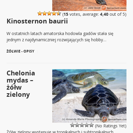
(
15
votes, average:
4,40
out of 5)
Kinosternon baurii
W ostatnich latach amatorska hodowla gadów stała się
jednym z najdynamiczniej rozwijających się hobby…
ŻÓŁWIE - OPISY
|
Chelonia
mydas –
żółw
zielony
(No Ratings Yet)
Żółw zielony występuje w tropikalnych i subtropikalnych