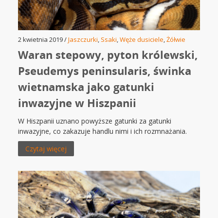
2 kwietnia 2019 /
Jaszczurki
,
Ssaki
,
Węże dusiciele
,
Żółwie
Waran stepowy, pyton królewski,
Pseudemys peninsularis, świnka
wietnamska jako gatunki
inwazyjne w Hiszpanii
W Hiszpanii uznano powyższe gatunki za gatunki
inwazyjne, co zakazuje handlu nimi i ich rozmnażania.
Czytaj więcej