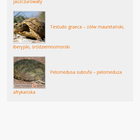
jaszczurowaty
Testudo graeca – żółw mauretański,
iberyjski, śródziemnomorski
Pelomedusa subrufa – pelomeduza
afrykańska