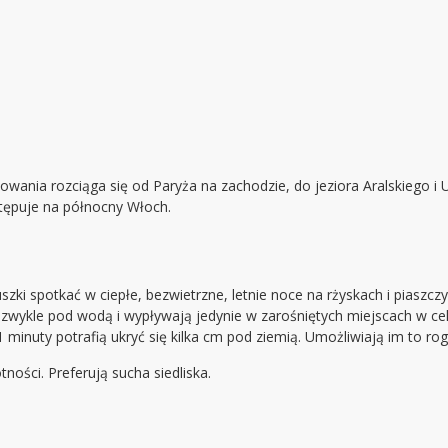
ania rozciąga się od Paryża na zachodzie, do jeziora Aralskiego i 
ępuje na północny Włoch.
szki spotkać w ciepłe, bezwietrzne, letnie noce na rżyskach i piaszc
wykle pod wodą i wypływają jedynie w zarośniętych miejscach w celu
 1 minuty potrafią ukryć się kilka cm pod ziemią. Umożliwiają im to 
ności. Preferują sucha siedliska.