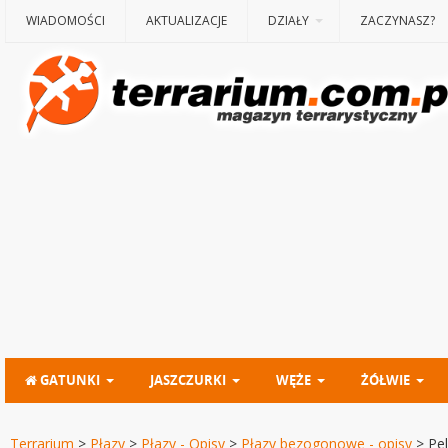
WIADOMOŚCI
AKTUALIZACJE
DZIAŁY
ZACZYNASZ?
GATUNKI
JASZCZURKI
WĘŻE
ŻÓŁWIE
Terrarium
>
Płazy
>
Płazy - Opisy
>
Płazy bezogonowe - opisy
>
Pe