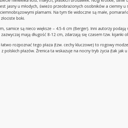
biecie niewielka ilość małych, płaskich brodawek. Nogi krótkie, silnie
jest jasny u młodych, świeżo przeobrażonych osobników a ciemny u s
, ciemnobrązowymi plamami. Na tym tle widoczne są małe, pomarańczo
 złociste boki.
m, samice są nieco większe – 4.5-6 cm (Berger). Inni autorzy podają
 zazwyczaj mają długość 8-12 cm, zdarzają się czasem tzw. kijanki o
a łatwo rozpoznać tego płaza (tzw. cechy kluczowe) to rogowy modze
 z polskich płazów. Źrenica ta wskazuje na nocny tryb życia (tak jak u