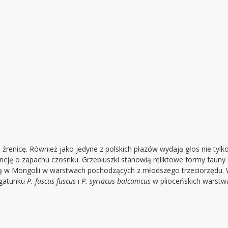
 źrenicę. Również jako jedyne z polskich płazów wydają głos nie tylk
ancję o zapachu czosnku. Grzebiuszki stanowią reliktowe formy fauny
ą w Mongolii w warstwach pochodzących z młodszego trzeciorzędu. 
 gatunku
P. fuscus fuscus
i
P. syriacus balcanicus
w plioceńskich warstw