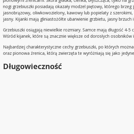
pionowymi źrenicami. Skóra gładka, cienka, błyszcząca, tylko na grz
nogi grzebiuszki posiadają okazały modzel piętowy, którego brzeg 
jasnobrązowy, oliwkowozielony, kawowy lub popielaty z szerokimi
jasny. Kijanki mają gliniastożółte ubarwienie grzbietu, jasny brzuch i
Grzebiuszki osiągają niewielkie rozmiary. Samce mają długość 4-5 c
Wśród kijanek, które są znacznie większe od dorosłych osobników i
Najbardziej charakterystyczne cechy grzebiuszki, po których możn
oraz pionowa źrenica, którą zwierzęta te wyróżniają się jako jedyne
Długowieczność