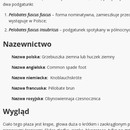
dwa podgatunki:
Pelobates fuscus fuscus
– forma nominatywna, zamieszkuje przede
występuje w Polsce;
Pelobates fuscus insubricus
– podgatunek spotykany w północny
Nazewnictwo
Nazwa polska:
Grzebiuszka ziemna lub huczek ziemny
Nazwa angielska
: Common spade foot
Nazwa niemiecka:
Knoblauchskröte
Nazwa francuska:
Pélobate brun
Nazwa rosyjska
: Obynowiennaja czesnocznica
Wygląd
Ciało tego płaza jest krępe, głowa duża o krótkim i zaokrąglonym 