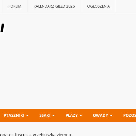
FORUM
KALENDARZ GIEŁD 2026
OGŁOSZENIA
PTASZNIKI
SSAKI
PŁAZY
OWADY
POZOS
lobates fuscus – grzebiuszka ziemna