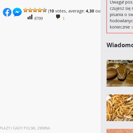
Uwaga! posz
czujesz się 
(
10
votes, average:
4,30
out of 5)
pisania o s
8709
1
hodowlanyc
koniecznie
Wiadomo
PŁAZY I GADY POLSKI
,
ZIEMNA