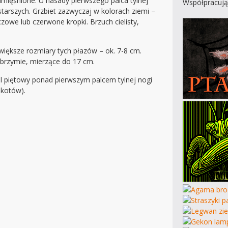
 umięśnione. U nasady pierwszego palca tylnej
Współpracują
tarszych. Grzbiet zazwyczaj w kolorach ziemi –
we lub czerwone kropki. Brzuch cielisty,
 większe rozmiary tych płazów – ok. 7-8 cm.
lbrzymie, mierzące do 17 cm.
l piętowy ponad pierwszym palcem tylnej nogi
 kotów).