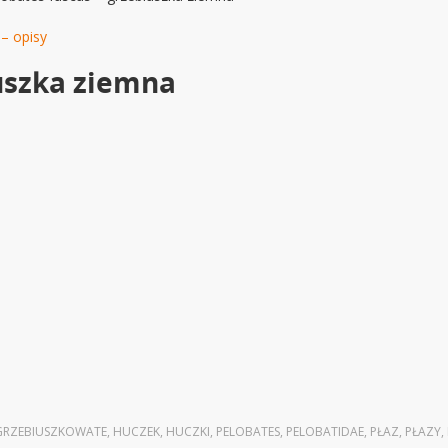
– opisy
iuszka ziemna
GRZEBIUSZKOWATE
,
HUCZEK
,
HUCZKI
,
PELOBATES
,
PELOBATIDAE
,
PŁAZ
,
PŁAZY
,