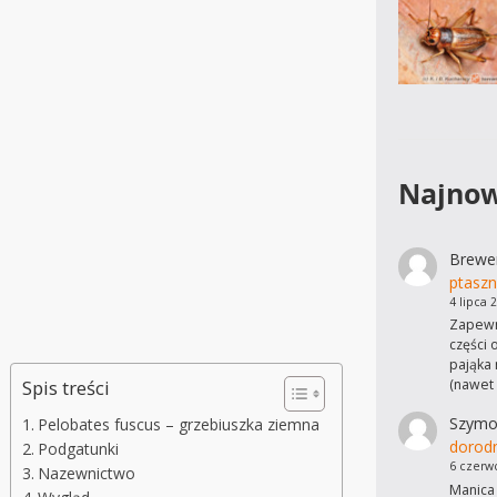
Najnow
Brewe
ptaszn
4 lipca 
Zapewn
części 
pająka 
(nawet
Spis treści
Szymo
Pelobates fuscus – grzebiuszka ziemna
dorod
Podgatunki
6 czerw
Nazewnictwo
Manica 