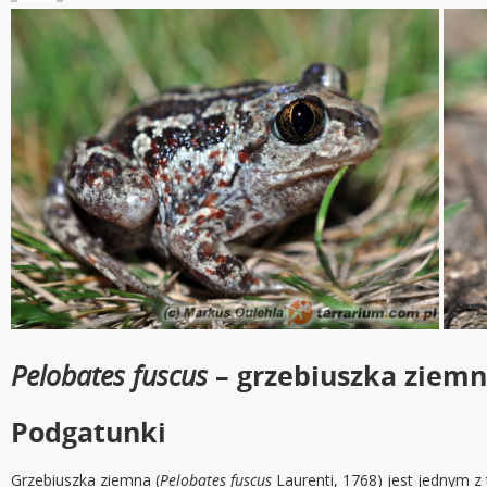
Pelobates fuscus
– grzebiuszka ziem
Podgatunki
Grzebiuszka ziemna (
Pelobates fuscus
Laurenti, 1768) jest jednym 