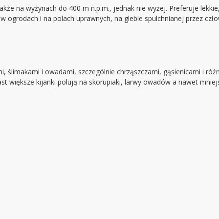
że na wyżynach do 400 m n.p.m., jednak nie wyżej. Preferuje lekkie,
w ogrodach i na polach uprawnych, na glebie spulchnianej przez czło
mi, ślimakami i owadami, szczególnie chrząszczami, gąsienicami i r
iast większe kijanki polują na skorupiaki, larwy owadów a nawet mnie