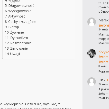
Wygląd
to, że 
Długowieczność
równina
Występowanie
północ
Aktywność
Marek
Cechy szczególne
zielon
Biotop
24 maja
Żywienie
Mam zdj
Dymorfizm
mojej d
Rozmnażanie
Mazows
Zimowanie
Krzysz
Uwagi
świers
świers
8 kwietn
Poprawi
Lin
-
T
27 marc
A jaki 
żółw mo
roku 19
e wysklepienie. Oczy duże, wypukłe, z