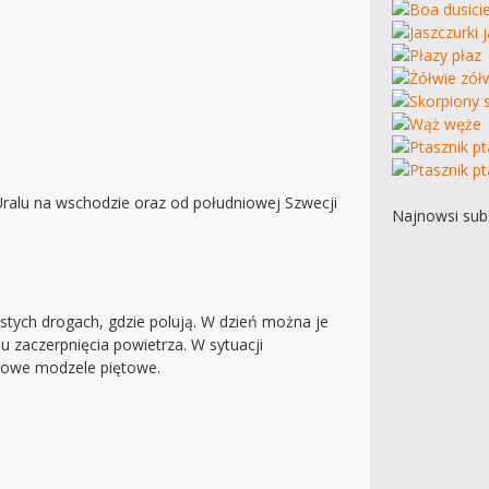
Uralu na wschodzie oraz od południowej Szwecji
Najnowsi subs
zystych drogach, gdzie polują. W dzień można je
 zaczerpnięcia powietrza. W sytuacji
rogowe modzele piętowe.