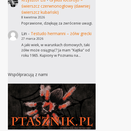
świerszcz czerwnonogłowy (dawniej
świerszcz kubański)
8 kwietnia 2026
Poprawione, dziękuję za zwrócenie uwagi.
Lin
-
Testudo hermanni – żółw grecki
27 marca 2026
A jaki wiek, w warunkach domowych, taki
żółw może osiągnąć? Ja mam "Kajtka" od
roku 1965. Kupiony w Poznaniu na…
Współpracują z nami