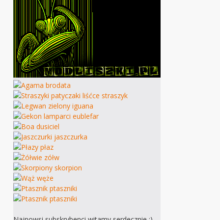
Najnowsi subskrybenci witamy serdecznie :)