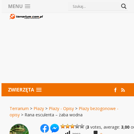
MENU
ZWIERZĘTA
Terrarium
>
Płazy
>
Płazy - Opisy
>
Płazy bezogonowe -
opisy
>
Rana esculenta – żaba wodna
(
3
votes, average:
3,00
ou