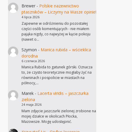
Brewer
-
Polskie nazewnictwo
ptaszników – Liczymy na Wasze opinie!
4 lipca 2026
Zapewne w odróżnieniu do pozostałej
części osób komentujących - nie miałem
pająka nigdy, co najwyżej w kącie pokoju
(nawet o…
Szymon
-
Manica rubida – wścieklica
dorodna
6 czerwca 2026
Manica Rubida to gatunek górski. Oznacza
to, że czysto teoretycznie mogłaby żyć na
równinach i pospolicie w miastach na
północy,…
Marek
-
Lacerta viridis – jaszczurka
zielona
24 maja 2026
Mam zdjęcie jaszczurki zielonej zrobione na
mojej działce w okolicach Płocka,
Mazowsze. Mogę udostępnić.
Krzysztof Lis
-
Gryllus locorojo –