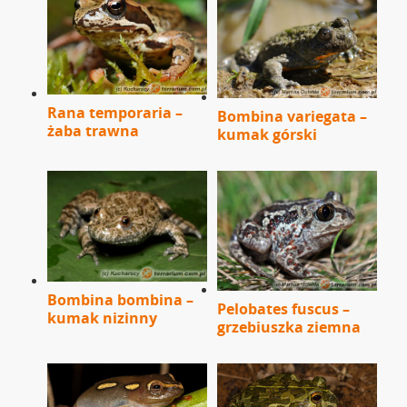
Rana temporaria –
Bombina variegata –
żaba trawna
kumak górski
Bombina bombina –
Pelobates fuscus –
kumak nizinny
grzebiuszka ziemna