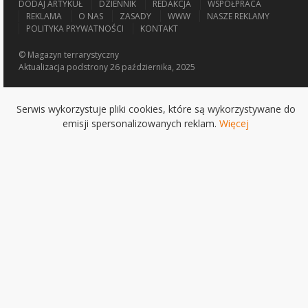
DODAJ ARTYKUŁ
DZIENNIK
REDAKCJA
WSPÓŁPRACA
REKLAMA
O NAS
ZASADY
WWW
NASZE REKLAMY
POLITYKA PRYWATNOŚCI
KONTAKT
© Magazyn terrarystyczny
Aktualizacja
podstrony 26 października, 2025
Serwis wykorzystuje pliki cookies, które są wykorzystywane do
emisji spersonalizowanych reklam.
Więcej