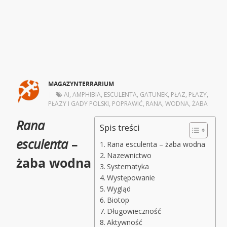
MAGAZYNTERRARIUM
|
AI
,
AMPHIBIA
,
ESCULENTA
,
GATUNEK
,
PŁAZ
,
PŁAZY
,
PŁAZY I GADY POLSKI
,
POPRAWIĆ
,
RANA
,
WODNA
,
ŻABA
Rana
Spis treści
esculenta
–
Rana esculenta – żaba wodna
Nazewnictwo
żaba wodna
Systematyka
Występowanie
Wygląd
Biotop
Długowieczność
Aktywność