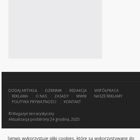
DODAJ ARTYKUŁ
DZIENNIK
REDAKCJA
WSPÓŁPRACA
REKLAMA
O NAS
ZASADY
WWW
NASZE REKLAMY
POLITYKA PRYWATNOŚCI
KONTAKT
© Magazyn terrarystyczny
Aktualizacja
podstrony 24 grudnia, 2025
Serwis wykorzystuje pliki cookies, które są wykorzystywane do