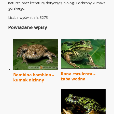
naturze oraz literaturę dotyczącą biologii i ochrony kumaka
górskiego.
Liczba wyświetleń: 3273
Powiązane wpisy
Rana esculenta –
Bombina bombina –
żaba wodna
kumak nizinny