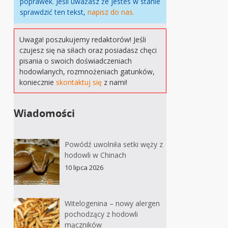
poprawek. Jeśli uważasz że jestes w stanie
sprawdzić ten tekst,
napisz do nas.
Uwaga! poszukujemy redaktorów! Jeśli
czujesz się na siłach oraz posiadasz chęci
pisania o swoich doświadczeniach
hodowlanych, rozmnożeniach gatunków,
koniecznie
skontaktuj się
z nami!
Wiadomości
Powódź uwolniła setki węży z
hodowli w Chinach
10 lipca 2026
Witelogenina – nowy alergen
pochodzący z hodowli
mączników