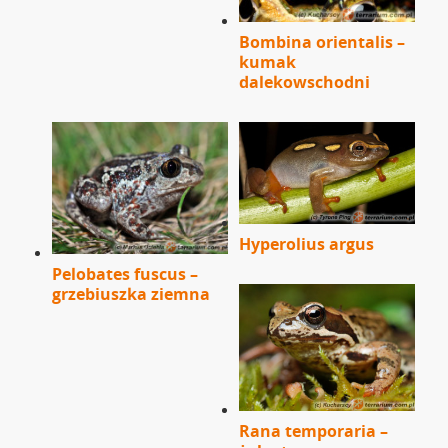
Bombina orientalis –
kumak
dalekowschodni
Hyperolius argus
Pelobates fuscus –
grzebiuszka ziemna
Rana temporaria –