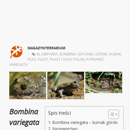
MAGAZYNTERRARIUM
|
AI
,
AMPHIBIA
,
BOMBINA
,
GATUNEK
,
GÓRSKI
,
KUMAK
,
PŁAZ
,
PŁAZY
,
PŁAZY I GADY POLSKI
,
POPRAWIĆ
,
VARIEGATA
Bombina
Spis treści
variegata
Bombina variegata – kumak górski
Nazewnictwo