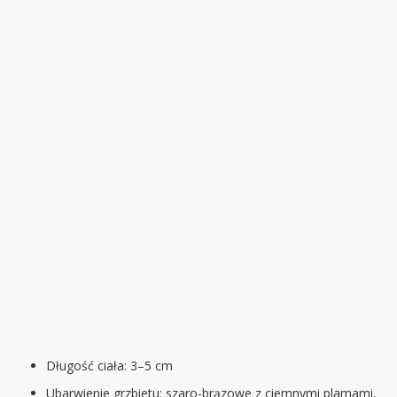
Długość ciała: 3–5 cm
Ubarwienie grzbietu: szaro-brązowe z ciemnymi plamami,