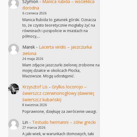
Szymon
-
Manica rubida – wścieklica
dorodna
6 czerwca 2026
Manica Rubida to gatunek górski. Oznacza
to, że czysto teoretycznie mogłaby żyć na
równinach i pospolicie w miastach na
północy,…
Marek
-
Lacerta viridis – jaszczurka
zielona
24 maja 2026
Mam zdjęcie jaszczurki zielonej zrobione na
mojej działce w okolicach Płocka,
Mazowsze. Mogę udostępnić.
Krzysztof Lis
-
Gryllus locorojo –
świerszcz czerwnonogłowy (dawniej
świerszcz kubański)
8 kwietnia 2026
Poprawione, dziękuję za zwrócenie uwagi.
Lin
-
Testudo hermanni – żółw grecki
27 marca 2026
A jaki wiek, w warunkach domowych, taki