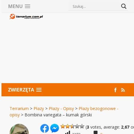
MENU
ZWIERZĘTA
Terrarium
>
Płazy
>
Płazy - Opisy
>
Płazy bezogonowe -
opisy
>
Bombina variegata – kumak górski
(
3
votes, average:
2,67
ou