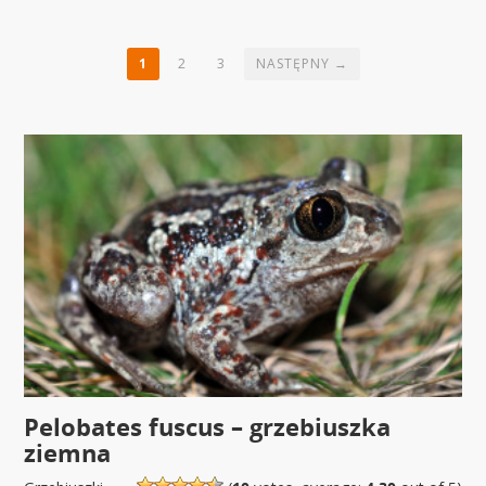
1
2
3
NASTĘPNY →
Pelobates fuscus – grzebiuszka
ziemna