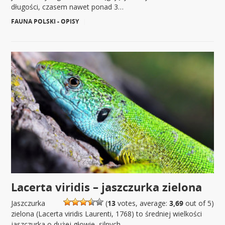
długości, czasem nawet ponad 3…
FAUNA POLSKI - OPISY
|
Lacerta viridis – jaszczurka zielona
Jaszczurka
(
13
votes, average:
3,69
out of 5)
zielona (Lacerta viridis Laurenti, 1768) to średniej wielkości
jaszczurka o dużej głowie, silnych…