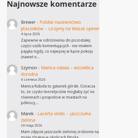
Najnowsze komentarze
Brewer
-
Polskie nazewnictwo
ptaszników – Liczymy na Wasze opinie!
4 lipca 2026
Zapewne w odróżnieniu do pozostałej
części osób komentujących - nie miałem
pająka nigdy, co najwyżej w kącie pokoju
(nawet o…
Szymon
-
Manica rubida – wścieklica
dorodna
6 czerwca 2026
Manica Rubida to gatunek górski. Oznacza
to, że czysto teoretycznie mogłaby żyć na
równinach i pospolicie w miastach na
północy,…
Marek
-
Lacerta viridis – jaszczurka
zielona
24 maja 2026
Mam zdjęcie jaszczurki zielonej zrobione na
mojej działce w okolicach Płocka,