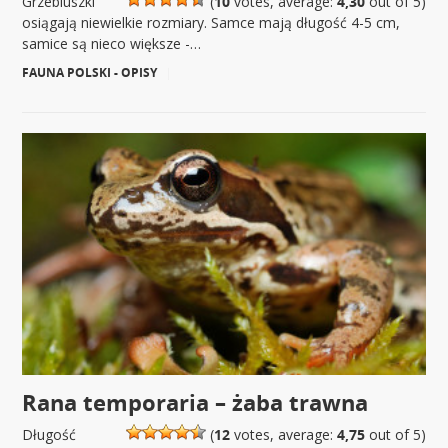
Grzebiuszki
(
10
votes, average:
4,30
out of 5)
osiągają niewielkie rozmiary. Samce mają długość 4-5 cm,
samice są nieco większe -…
FAUNA POLSKI - OPISY
|
Rana temporaria – żaba trawna
Długość
(
12
votes, average:
4,75
out of 5)