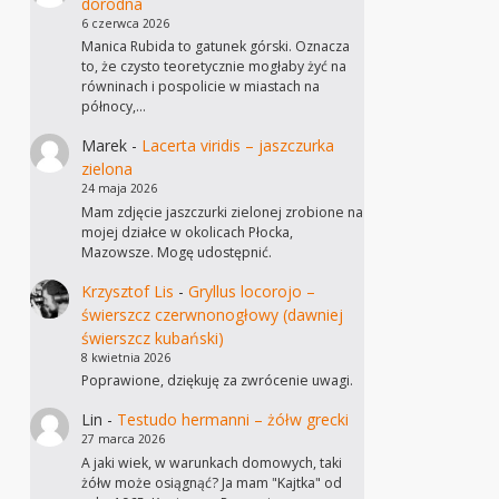
dorodna
6 czerwca 2026
Manica Rubida to gatunek górski. Oznacza
to, że czysto teoretycznie mogłaby żyć na
równinach i pospolicie w miastach na
północy,…
Marek
-
Lacerta viridis – jaszczurka
zielona
24 maja 2026
Mam zdjęcie jaszczurki zielonej zrobione na
mojej działce w okolicach Płocka,
Mazowsze. Mogę udostępnić.
Krzysztof Lis
-
Gryllus locorojo –
świerszcz czerwnonogłowy (dawniej
świerszcz kubański)
8 kwietnia 2026
Poprawione, dziękuję za zwrócenie uwagi.
Lin
-
Testudo hermanni – żółw grecki
27 marca 2026
A jaki wiek, w warunkach domowych, taki
żółw może osiągnąć? Ja mam "Kajtka" od