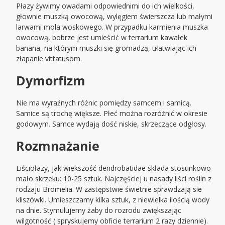
Płazy żywimy owadami odpowiednimi do ich wielkości,
głownie muszką owocową, wylęgiem świerszcza lub małymi
larwami mola woskowego. W przypadku karmienia muszka
owocową, bobrze jest umieścić w terrarium kawałek
banana, na którym muszki się gromadzą, ułatwiając ich
złapanie vittatusom.
Dymorfizm
Nie ma wyraźnych różnic pomiędzy samcem i samicą.
Samice są trochę większe. Płeć można rozróżnić w okresie
godowym. Samce wydają dość niskie, skrzeczące odgłosy.
Rozmnażanie
Liściołazy, jak wiekszość dendrobatidae składa stosunkowo
mało skrzeku: 10-25 sztuk. Najczęściej u nasady liści roślin z
rodzaju Bromelia. W zastępstwie świetnie sprawdzają sie
kliszówki. Umieszczamy kilka sztuk, z niewielka ilością wody
na dnie. Stymulujemy żaby do rozrodu zwiększając
wilgotność ( spryskujemy obficie terrarium 2 razy dziennie).