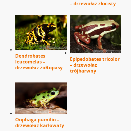
– drzewołaz złocisty
Dendrobates
Epipedobates tricolor
leucomelas –
– drzewołaz
drzewołaz żółtopasy
trójbarwny
Oophaga pumilio –
drzewołaz karłowaty