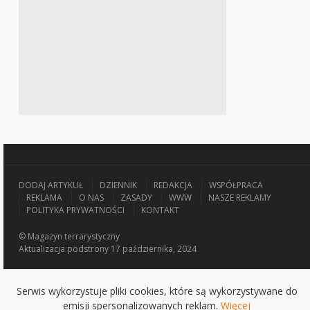
DODAJ ARTYKUŁ
DZIENNIK
REDAKCJA
WSPÓŁPRACA
REKLAMA
O NAS
ZASADY
WWW
NASZE REKLAMY
POLITYKA PRYWATNOŚCI
KONTAKT
© Magazyn terrarystyczny
Aktualizacja
podstrony 17 października, 2024
Serwis wykorzystuje pliki cookies, które są wykorzystywane do
emisji spersonalizowanych reklam.
Więcej