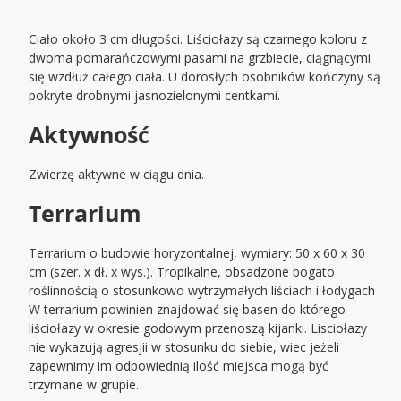
Ciało około 3 cm długości. Liściołazy są czarnego koloru z
dwoma pomarańczowymi pasami na grzbiecie, ciągnącymi
się wzdłuż całego ciała. U dorosłych osobników kończyny są
pokryte drobnymi jasnozielonymi centkami.
Aktywność
Zwierzę aktywne w ciągu dnia.
Terrarium
Terrarium o budowie horyzontalnej, wymiary: 50 x 60 x 30
cm (szer. x dł. x wys.). Tropikalne, obsadzone bogato
roślinnością o stosunkowo wytrzymałych liściach i łodygach
W terrarium powinien znajdować się basen do którego
liściołazy w okresie godowym przenoszą kijanki. Lisciołazy
nie wykazują agresjii w stosunku do siebie, wiec jeżeli
zapewnimy im odpowiednią ilość miejsca mogą być
trzymane w grupie.