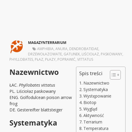
MAGAZYNTERRARIUM
|
AMPHIBIA
,
ANURA
,
DENDROBATIDAE
,
DRZEWOŁAZOWATE
,
GATUNEK
,
LIŚCIOŁAZ
,
PASKOWANY
,
PHYLLOBATES
,
PŁAZ
,
PŁAZY
,
POPRAWIĆ
,
VITTATUS
Nazewnictwo
Spis treści
Nazewnictwo
ŁAC.
Phyllobates vittatus
Systematyka
PL. Liściołaz paskowany
Występowanie
ENG. Golfodulcean poison arrow
Biotop
frog
Wygląd
DE. Gestereifter blattsteiger
Aktywność
Systematyka
Terrarium
Temperatura