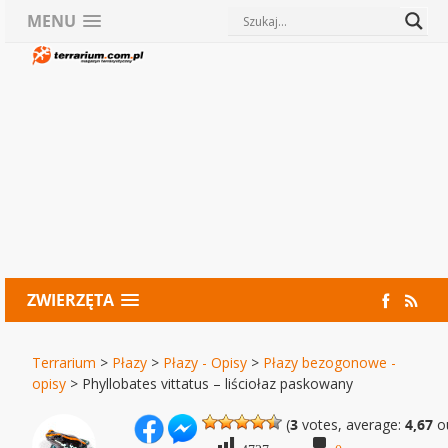
MENU
ZWIERZĘTA
Terrarium
>
Płazy
>
Płazy - Opisy
>
Płazy bezogonowe -
opisy
>
Phyllobates vittatus – liściołaz paskowany
(
3
votes, average:
4,67
ou