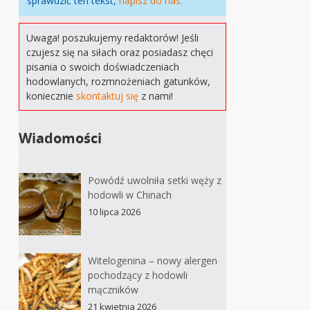
sprawdzić ten tekst,
napisz do nas.
Uwaga! poszukujemy redaktorów! Jeśli
czujesz się na siłach oraz posiadasz chęci
pisania o swoich doświadczeniach
hodowlanych, rozmnożeniach gatunków,
koniecznie
skontaktuj się
z nami!
Wiadomości
Powódź uwolniła setki węży z
hodowli w Chinach
10 lipca 2026
Witelogenina – nowy alergen
pochodzący z hodowli
mączników
21 kwietnia 2026