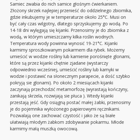
Samiec zwabia do nich samice głośnym ćwierkaniem.
Złożony skrzek najlepiej przenieść do oddzielnego zbiornika,
gdzie inkubujemy je w temperaturze około 25°C. Musi on
być cały czas wilgotny, dlatego sprzyskujemy go wodą. Po
14-18 dni wylęgają się kijanki. Przenosimy je do zbiornika z
wodą, w którym umieszczamy kilka roślin wodnych.
Temperatura wody powinna wynosić 19-21°C. Kijanki
karmimy sproszkowanym pokarmem dla rybek. Możemy
umieścić w wodzie rośliny lub kamienie porośnięte glonami,
które są przez kijanki chętnie zjadane (wystarczy
odpowiednio wcześniej, umieścić rośliny lub kamyki w
wodzie i postawić na słonecznym parapecie, a dość szybko
pokryją sie glonami). Po około 2 miesiącach kijanki
zaczynają przechodzić metamorfozę (wyrastają kończyny,
zanikają skrzela, rozwijają sie płuca ). Wtedy kijanki
przestają jeść. Gdy osiągną postać małej żabki, przenosimy
je do pojemnika wyłożonego papierowymi ręcznikami.
Pozwalają one zachować czystość i jako że są białe
ułatwiają młodym żabkom zdobywanie pokarmu. Młode
karmimy małą muszką owocową.