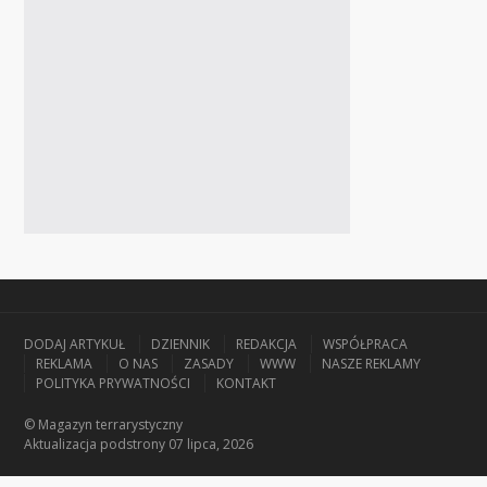
DODAJ ARTYKUŁ
DZIENNIK
REDAKCJA
WSPÓŁPRACA
REKLAMA
O NAS
ZASADY
WWW
NASZE REKLAMY
POLITYKA PRYWATNOŚCI
KONTAKT
© Magazyn terrarystyczny
Aktualizacja
podstrony 07 lipca, 2026