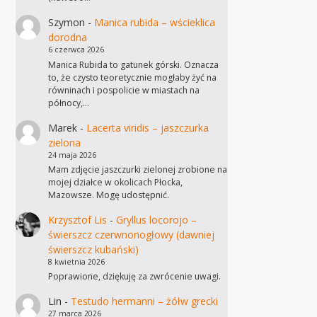
Szymon
-
Manica rubida – wścieklica
dorodna
6 czerwca 2026
Manica Rubida to gatunek górski. Oznacza
to, że czysto teoretycznie mogłaby żyć na
równinach i pospolicie w miastach na
północy,…
Marek
-
Lacerta viridis – jaszczurka
zielona
24 maja 2026
Mam zdjęcie jaszczurki zielonej zrobione na
mojej działce w okolicach Płocka,
Mazowsze. Mogę udostępnić.
Krzysztof Lis
-
Gryllus locorojo –
świerszcz czerwnonogłowy (dawniej
świerszcz kubański)
8 kwietnia 2026
Poprawione, dziękuję za zwrócenie uwagi.
Lin
-
Testudo hermanni – żółw grecki
27 marca 2026