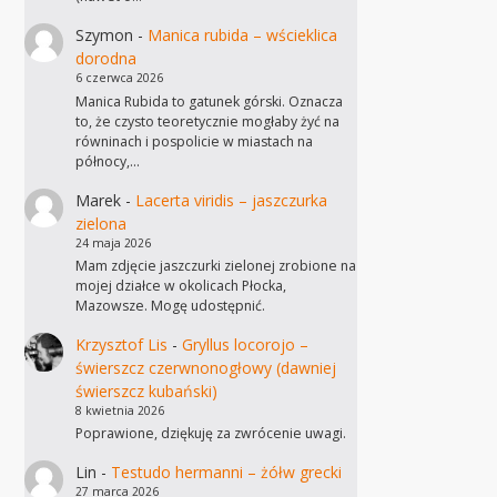
Szymon
-
Manica rubida – wścieklica
dorodna
6 czerwca 2026
Manica Rubida to gatunek górski. Oznacza
to, że czysto teoretycznie mogłaby żyć na
równinach i pospolicie w miastach na
północy,…
Marek
-
Lacerta viridis – jaszczurka
zielona
24 maja 2026
Mam zdjęcie jaszczurki zielonej zrobione na
mojej działce w okolicach Płocka,
Mazowsze. Mogę udostępnić.
Krzysztof Lis
-
Gryllus locorojo –
świerszcz czerwnonogłowy (dawniej
świerszcz kubański)
8 kwietnia 2026
Poprawione, dziękuję za zwrócenie uwagi.
Lin
-
Testudo hermanni – żółw grecki
27 marca 2026