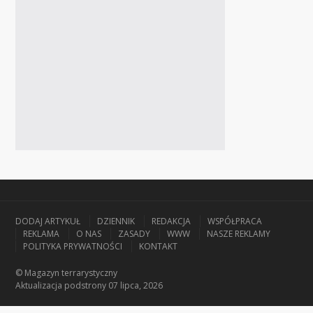
DODAJ ARTYKUŁ
DZIENNIK
REDAKCJA
WSPÓŁPRACA
REKLAMA
O NAS
ZASADY
WWW
NASZE REKLAMY
POLITYKA PRYWATNOŚCI
KONTAKT
© Magazyn terrarystyczny
Aktualizacja
podstrony 07 lipca, 2026