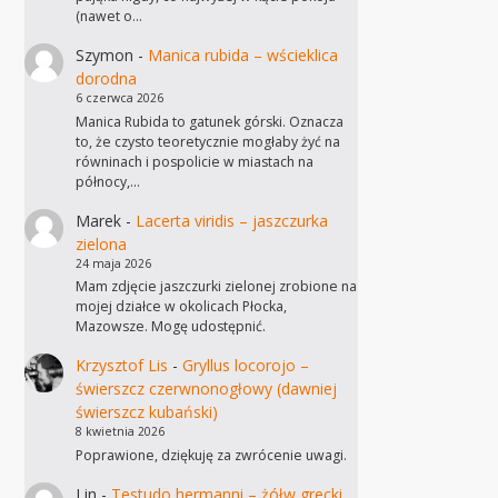
(nawet o…
Szymon
-
Manica rubida – wścieklica
dorodna
6 czerwca 2026
Manica Rubida to gatunek górski. Oznacza
to, że czysto teoretycznie mogłaby żyć na
równinach i pospolicie w miastach na
północy,…
Marek
-
Lacerta viridis – jaszczurka
zielona
24 maja 2026
Mam zdjęcie jaszczurki zielonej zrobione na
mojej działce w okolicach Płocka,
Mazowsze. Mogę udostępnić.
Krzysztof Lis
-
Gryllus locorojo –
świerszcz czerwnonogłowy (dawniej
świerszcz kubański)
8 kwietnia 2026
Poprawione, dziękuję za zwrócenie uwagi.
Lin
-
Testudo hermanni – żółw grecki