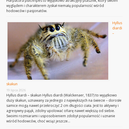
Harpactira pulchripes to wyjątkowo atrakcyjny ptasznik, który swoim
wyglądem i charakterem zyskał niemałą popularność wśród
hodowców i pasjonatów.
Hyllus
diardi
–
skakun
19 lipca 2026
Hyllus diardi – skakun Hyllus diardi (Walckenaer, 1837) to wyjątkowo
duży skakun, uznawany za jednego z największych na świecie – dorosłe
samice mogą nawet przekroczyć 2 cm długości ciała. Jest to aktywny i
agresywny pająk, zdolny upolować ofiarę nawet większą od siebie.
Swoimi rozmiarami i usposobieniem zdobył popularność i uznanie
wśród hodowców, choć wciąż jeszcze…