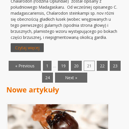
Chalarodon (rodzina Opluridae) został opisany z
południowego Madagaskaru. Od wcześniej opisanego C.
madagascariensis, Chalarodon steinkampi sp. nov różni
się obecnością gładkich łusek (wobec wręgowanych u
tego pierwszego) gularnych (spodnia strona głowy) i
brzusznych, plamistego wzoru występującego po bokach
części brzusznej, i niepigmentowaną okolicą gardła.
Czytaj więcej
« Previous
1
…
19
20
21
22
23
24
Next »
Nowe artykuły