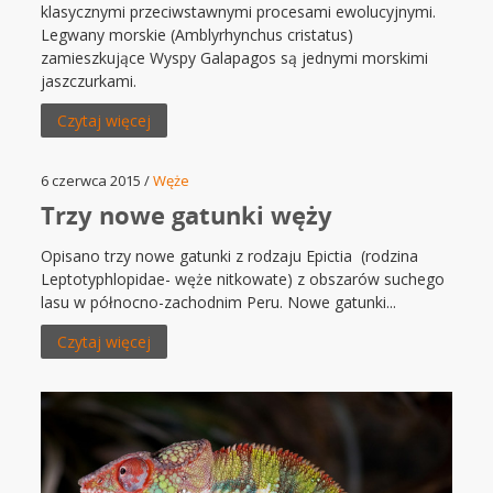
klasycznymi przeciwstawnymi procesami ewolucyjnymi.
Legwany morskie (Amblyrhynchus cristatus)
zamieszkujące Wyspy Galapagos są jednymi morskimi
jaszczurkami.
Czytaj więcej
6 czerwca 2015 /
Węże
Trzy nowe gatunki węży
Opisano trzy nowe gatunki z rodzaju Epictia (rodzina
Leptotyphlopidae- węże nitkowate) z obszarów suchego
lasu w północno-zachodnim Peru. Nowe gatunki...
Czytaj więcej