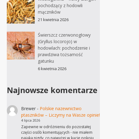
pochodzący z hodowli
mączników
21 kwietnia 2026
Świerszcz czerwonogłowy
(Gryllus locorojo) w
hodowlach: pochodzenie i
prawdziwa tożsamość
gatunku
6 kwietnia 2026
Najnowsze komentarze
Brewer
-
Polskie nazewnictwo
ptaszników – Liczymy na Wasze opinie!
4 lipca 2026
Zapewne w odróżnieniu do pozostałej
części osób komentujących - nie miałem
pająka nigdy, co najwyżej w kącie pokoju