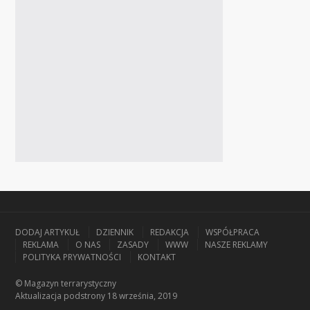
DODAJ ARTYKUŁ
DZIENNIK
REDAKCJA
WSPÓŁPRACA
REKLAMA
O NAS
ZASADY
WWW
NASZE REKLAMY
POLITYKA PRYWATNOŚCI
KONTAKT
© Magazyn terrarystyczny
Aktualizacja
podstrony 18 września, 2019