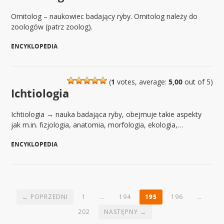
Ornitolog – naukowiec badający ryby. Ornitolog należy do
zoologów (patrz zoolog).
ENCYKLOPEDIA
|
(
1
votes, average:
5,00
out of 5)
Ichtiologia
Ichtiologia → nauka badająca ryby, obejmuje takie aspekty
jak m.in. fizjologia, anatomia, morfologia, ekologia,…
ENCYKLOPEDIA
|
← POPRZEDNI
1
…
194
195
196
…
202
NASTĘPNY →