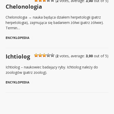
(
2
votes, average:
3,00
out of 5)
Chelonologia
Chelonologia → nauka będąca działem herpetologii (patrz
herpetologia), zajmująca się badaniem żółwi (patrz żółwie).
Termin…
ENCYKLOPEDIA
|
Ichtiolog
(
2
votes, average:
3,00
out of 5)
Ichtiolog – naukowiec badający ryby. Ichtiolog należy do
zoologów (patrz zoolog).
ENCYKLOPEDIA
|