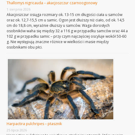
Thallomys nigricauda – akacjoszczur czarnoogonowy
1 sierpnia 2026
Akacjoszczur osiąga rozmiary ok. 13-15 cm długości ciała u samców
oraz ok. 12,7-15,5 cm u samic. Ogon jest dłuższy niż ciało, od ok. 14,5
cm do 18,8 cm, wyraźnie dłuższy u samców. Waga dorosłych
osobników waha się między 32 a 116 g w przypadku samców oraz 44 a
102 g w przypadku samic – przy czym najczęściej oscyluje wokół 50-60
g. Nie występują znaczne różnice w wielkości i masie między
osobnikami obu płci.
Harpactira pulchripes – ptasznik
25 lipca 2026