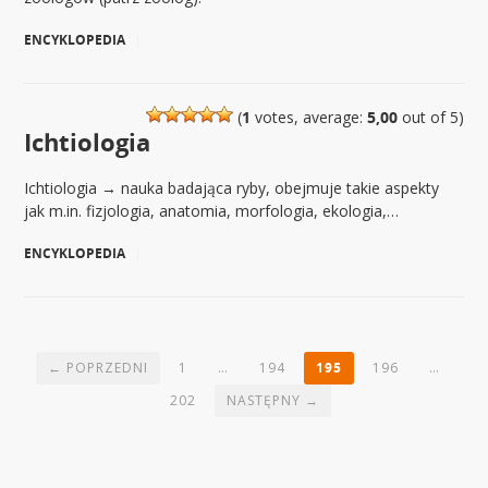
ENCYKLOPEDIA
|
(
1
votes, average:
5,00
out of 5)
Ichtiologia
Ichtiologia → nauka badająca ryby, obejmuje takie aspekty
jak m.in. fizjologia, anatomia, morfologia, ekologia,…
ENCYKLOPEDIA
|
← POPRZEDNI
1
…
194
195
196
…
202
NASTĘPNY →